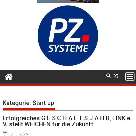
Kategorie:
Start up
Erfolgreiches G E S C H Ä F T S J A H R, LINK e.
V. stellt WEICHEN für die Zukunft
Juli 3, 2026