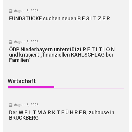
August 5, 2026
FUNDSTÜCKE suchen neuen B E S I T Z E R
August 5, 2026
ÖDP Niederbayern unterstützt P E T I T I O N
und kritisiert „finanziellen KAHLSCHLAG bei
Familien“
Wirtschaft
August 6, 2026
Der W E L T M A R K T F Ü H R E R, zuhause in
BRUCKBERG