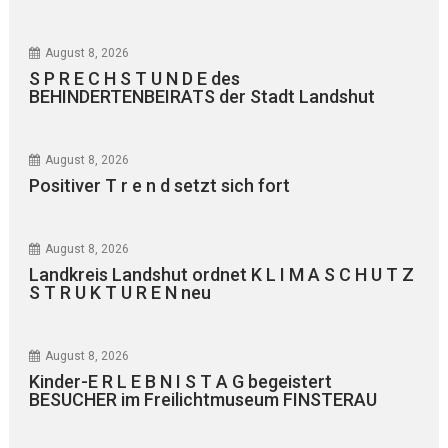
August 8, 2026
S P R E C H S T U N D E des
BEHINDERTENBEIRATS der Stadt Landshut
August 8, 2026
Positiver T r e n d setzt sich fort
August 8, 2026
Landkreis Landshut ordnet K L I M A S C H U T Z
S T R U K T U R E N neu
August 8, 2026
Kinder-E R L E B N I S T A G begeistert
BESUCHER im Freilichtmuseum FINSTERAU