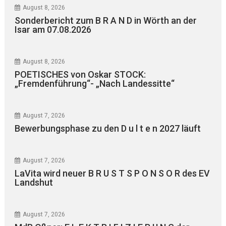
August 8, 2026
Sonderbericht zum B R A N D in Wörth an der
Isar am 07.08.2026
August 8, 2026
POETISCHES von Oskar STOCK:
„Fremdenführung“- „Nach Landessitte“
August 7, 2026
Bewerbungsphase zu den D u l t e n 2027 läuft
August 7, 2026
LaVita wird neuer B R U S T S P O N S O R des EV
Landshut
August 7, 2026