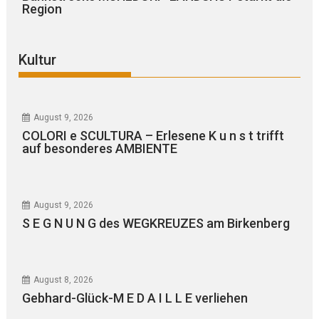
Region
Kultur
August 9, 2026
COLORI e SCULTURA – Erlesene K u n s t trifft
auf besonderes AMBIENTE
August 9, 2026
S E G N U N G des WEGKREUZES am Birkenberg
August 8, 2026
Gebhard-Glück-M E D A I L L E verliehen