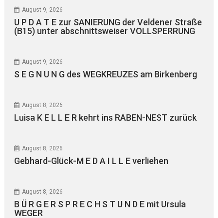
August 9, 2026
U P D A T E zur SANIERUNG der Veldener Straße
(B15) unter abschnittsweiser VOLLSPERRUNG
August 9, 2026
S E G N U N G des WEGKREUZES am Birkenberg
August 8, 2026
Luisa K E L L E R kehrt ins RABEN-NEST zurück
August 8, 2026
Gebhard-Glück-M E D A I L L E verliehen
August 8, 2026
B Ü R G E R S P R E C H S T U N D E mit Ursula
WEGER