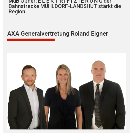
MdB Oßner: E L E K T R I F I Z I E R U N G der
Bahnstrecke MÜHLDORF-LANDSHUT stärkt die
Region
AXA Generalvertretung Roland Eigner