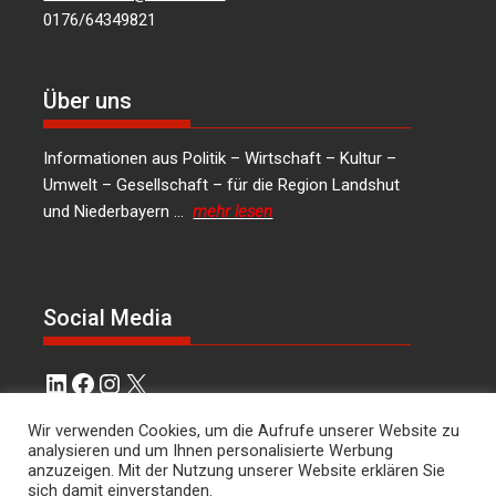
0176/64349821
Über uns
Informationen aus Politik – Wirtschaft – Kultur –
Umwelt – Gesellschaft – für die Region Landshut
und Niederbayern …
mehr lesen
Social Media
LinkedIn
Facebook
Instagram
X
Kontakt
Wir verwenden Cookies, um die Aufrufe unserer Website zu
analysieren und um Ihnen personalisierte Werbung
anzuzeigen. Mit der Nutzung unserer Website erklären Sie
Hans Joachim Lodermeier Herausgeber &
sich damit einverstanden.