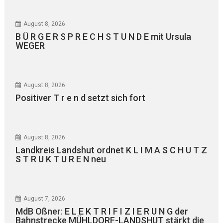
August 8, 2026
B Ü R G E R S P R E C H S T U N D E mit Ursula
WEGER
August 8, 2026
Positiver T r e n d setzt sich fort
August 8, 2026
Landkreis Landshut ordnet K L I M A S C H U T Z
S T R U K T U R E N neu
August 7, 2026
MdB Oßner: E L E K T R I F I Z I E R U N G der
Bahnstrecke MÜHLDORF-LANDSHUT stärkt die