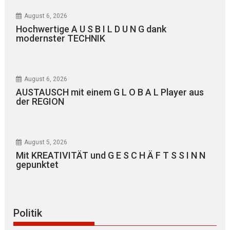
August 6, 2026
Hochwertige A U S B I L D U N G dank
modernster TECHNIK
August 6, 2026
AUSTAUSCH mit einem G L O B A L Player aus
der REGION
August 5, 2026
Mit KREATIVITÄT und G E S C H Ä F T S S I N N
gepunktet
Politik