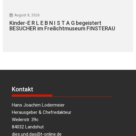
August 8, 2026
Kinder-E R L E B N I S T A G begeistert
BESUCHER im Freilichtmuseum FINSTERAU
Kontakt
Hans Joachim Lodermeier
Herausgeber & Chefredakteur
Weilerstr. 39c
84032 Landshut
dies.und.das@t-online.de