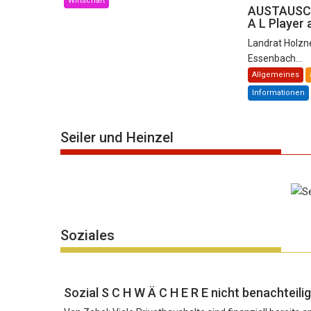
Wirtschaft
AUSTAUSCH
A L Player
Landrat Holzn
Essenbach...
Allgemeines
Informationen
Seiler und Heinzel
Soziales
Sozial S C H W Ä C H E R E nicht benachteili