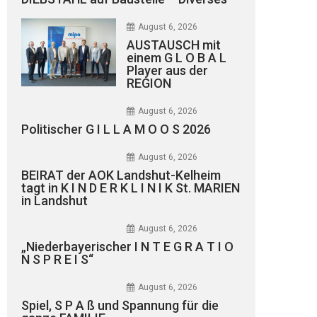
August 6, 2026
AUSTAUSCH mit
einem G L O B A L
Player aus der
REGION
August 6, 2026
Politischer G I L L A M O O S 2026
August 6, 2026
BEIRAT der AOK Landshut-Kelheim
tagt in K I N D E R K L I N I K St. MARIEN
in Landshut
August 6, 2026
„Niederbayerischer I N T E G R A T I O
N S P R E I S“
August 6, 2026
Spiel, S P A ß und Spannung für die