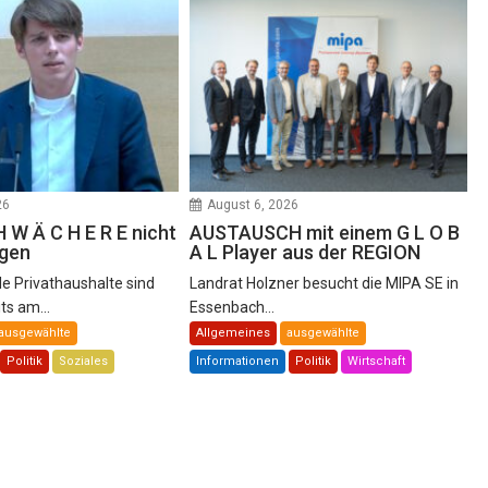
26
August 6, 2026
H W Ä C H E R E nicht
AUSTAUSCH mit einem G L O B
igen
A L Player aus der REGION
le Privathaushalte sind
Landrat Holzner besucht die MIPA SE in
its am...
Essenbach...
ausgewählte
Allgemeines
ausgewählte
Politik
Soziales
Informationen
Politik
Wirtschaft