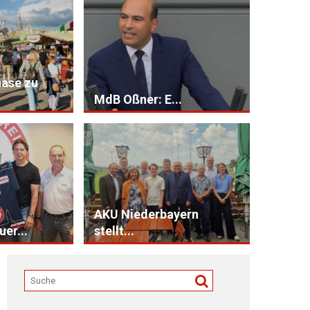
ase zu
MdB Oßner: E...
n stellt die W E I C H E N für die ZUKUNFT
ksvorstandssitzung des AKU-Niederbayern (Arbeitskreis Umweltsicher
AKU Niederbayern
uer...
stellt...