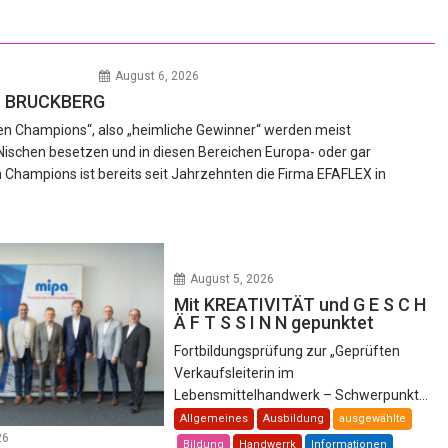
August 6, 2026
 in BRUCKBERG
den Champions“, also „heimliche Gewinner“ werden meist
Nischen besetzen und in diesen Bereichen Europa- oder gar
 Champions ist bereits seit Jahrzehnten die Firma EFAFLEX in
August 5, 2026
Mit KREATIVITÄT und G E S C H
Ä F T S S I N N gepunktet
Fortbildungsprüfung zur „Geprüften
Verkaufsleiterin im
Lebensmittelhandwerk – Schwerpunkt...
Allgemeines
Ausbildung
ausgewählte
26
Bildung
Handwerrk
Informationen