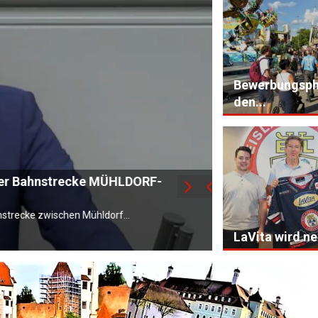
Bewerbungsph
den...
G der Bahnstrecke MÜHLDORF-
AKU Niederbayer
Im Rahmen der Bezir
nstrecke zwischen Mühldorf...
und...
LaVita wird ne