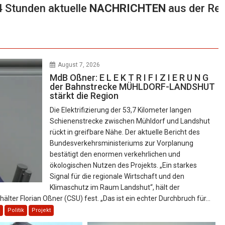
tuelle
NACHRICHTEN
aus der Region Landshut
August 7, 2026
MdB Oßner: E L E K T R I F I Z I E R U N G
der Bahnstrecke MÜHLDORF-LANDSHUT
stärkt die Region
Die Elektrifizierung der 53,7 Kilometer langen
Schienenstrecke zwischen Mühldorf und Landshut
rückt in greifbare Nähe. Der aktuelle Bericht des
Bundesverkehrsministeriums zur Vorplanung
bestätigt den enormen verkehrlichen und
ökologischen Nutzen des Projekts. „Ein starkes
Signal für die regionale Wirtschaft und den
Klimaschutz im Raum Landshut“, hält der
er Florian Oßner (CSU) fest. „Das ist ein echter Durchbruch für…
Politik
Projekt