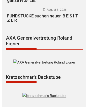
ganze FAMILIE
August 5, 2026
FUNDSTÜCKE suchen neuen B E S I T
Z E R
AXA Generalvertretung Roland
Eigner
Kretzschmar’s Backstube