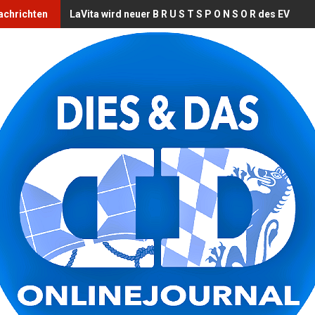
achrichten
LaVita wird neuer B R U S T S P O N S O R des EV Lan