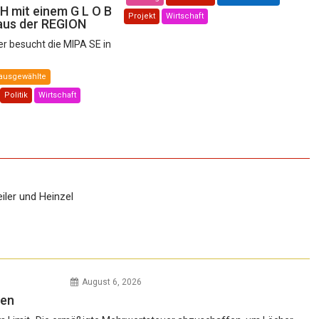
 mit einem G L O B
Projekt
Wirtschaft
 aus der REGION
er besucht die MIPA SE in
ausgewählte
Politik
Wirtschaft
August 6, 2026
gen