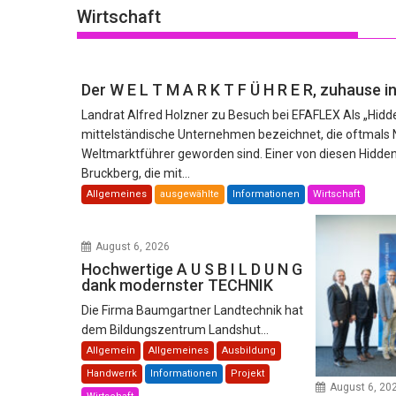
Wirtschaft
Der W E L T M A R K T F Ü H R E R, zuhause
Landrat Alfred Holzner zu Besuch bei EFAFLEX Als „Hid
mittelständische Unternehmen bezeichnet, die oftmals 
Weltmarktführer geworden sind. Einer von diesen Hidden
Bruckberg, die mit...
Allgemeines
ausgewählte
Informationen
Wirtschaft
August 6, 2026
Hochwertige A U S B I L D U N G
dank modernster TECHNIK
Die Firma Baumgartner Landtechnik hat
dem Bildungszentrum Landshut...
Allgemein
Allgemeines
Ausbildung
Handwerrk
Informationen
Projekt
August 6, 20