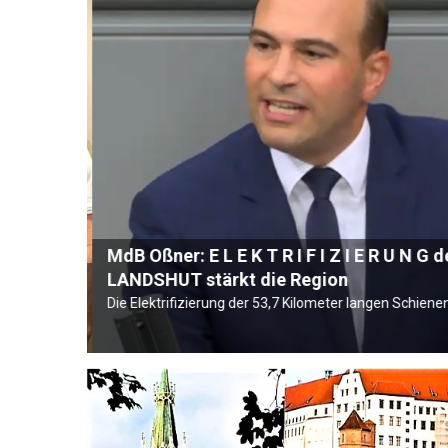
MdB Oßner: E L E K T R I F I Z I E R U N 
LANDSHUT stärkt die Region
Die Elektrifizierung der 53,7 Kilometer langen Schiene