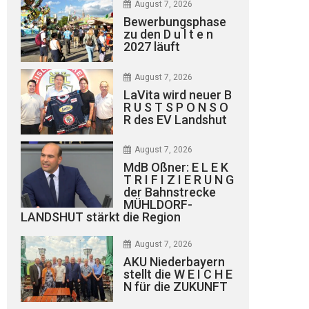
August 7, 2026
 und darüber hinaus...
Bewerbungsphase
zu den D u l t e n
2027 läuft
August 7, 2026
LaVita wird neuer B
R U S T S P O N S O
R des EV Landshut
August 7, 2026
MdB Oßner: E L E K
T R I F I Z I E R U N G
der Bahnstrecke
MÜHLDORF-
LANDSHUT stärkt die Region
August 7, 2026
AKU Niederbayern
stellt die W E I C H E
N für die ZUKUNFT