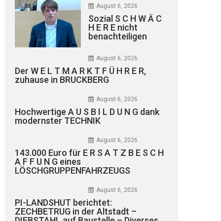
August 6, 2026
Sozial S C H W Ä C
H E R E nicht
benachteiligen
August 6, 2026
Der W E L T M A R K T F Ü H R E R,
zuhause in BRUCKBERG
August 6, 2026
Hochwertige A U S B I L D U N G dank
modernster TECHNIK
August 6, 2026
143.000 Euro für E R S A T Z B E S C H
A F F U N G eines
LÖSCHGRUPPENFAHRZEUGS
August 6, 2026
PI-LANDSHUT berichtet:
ZECHBETRUG in der Altstadt –
DIEBSTAHL auf Baustelle – Diverses