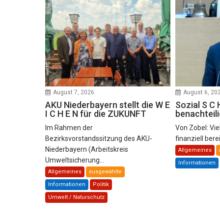
August 7, 2026
August 6, 20
AKU Niederbayern stellt die W E
Sozial S C 
I C H E N für die ZUKUNFT
benachteil
Im Rahmen der
Von Zobel: Vie
Bezirksvorstandssitzung des AKU-
finanziell bere
Niederbayern (Arbeitskreis
Allgemeines
Umweltsicherung...
Informationen
Allgemeines
ausgewählte
Informationen
Politik
Umwelt / Naturschutz