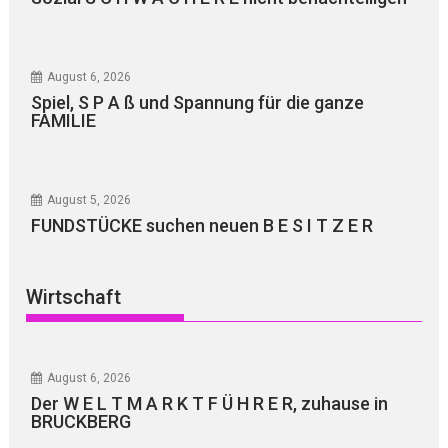
August 6, 2026
Spiel, S P A ß und Spannung für die ganze
FAMILIE
August 5, 2026
FUNDSTÜCKE suchen neuen B E S I T Z E R
Wirtschaft
August 6, 2026
Der W E L T M A R K T F Ü H R E R, zuhause in
BRUCKBERG