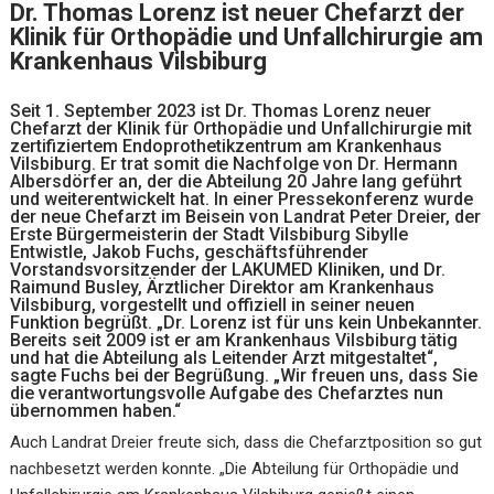
Dr. Thomas Lorenz ist neuer Chefarzt der
Klinik für Orthopädie und Unfallchirurgie am
Krankenhaus Vilsbiburg
Seit 1. September 2023 ist Dr. Thomas Lorenz neuer
Chefarzt der Klinik für Orthopädie und Unfallchirurgie mit
zertifiziertem Endoprothetikzentrum am Krankenhaus
Vilsbiburg. Er trat somit die Nachfolge von Dr. Hermann
Albersdörfer an, der die Abteilung 20 Jahre lang geführt
und weiterentwickelt hat. In einer Pressekonferenz wurde
der neue Chefarzt im Beisein von Landrat Peter Dreier, der
Erste Bürgermeisterin der Stadt Vilsbiburg Sibylle
Entwistle, Jakob Fuchs, geschäftsführender
Vorstandsvorsitzender der LAKUMED Kliniken, und Dr.
Raimund Busley, Ärztlicher Direktor am Krankenhaus
Vilsbiburg, vorgestellt und offiziell in seiner neuen
Funktion begrüßt. „Dr. Lorenz ist für uns kein Unbekannter.
Bereits seit 2009 ist er am Krankenhaus Vilsbiburg tätig
und hat die Abteilung als Leitender Arzt mitgestaltet“,
sagte Fuchs bei der Begrüßung. „Wir freuen uns, dass Sie
die verantwortungsvolle Aufgabe des Chefarztes nun
übernommen haben.“
Auch Landrat Dreier freute sich, dass die Chefarztposition so gut
nachbesetzt werden konnte. „Die Abteilung für Orthopädie und