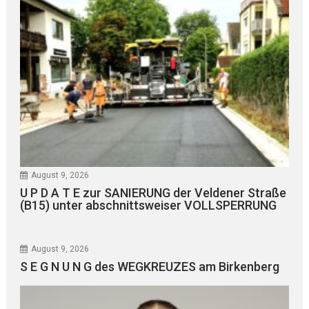
August 9, 2026
U P D A T E zur SANIERUNG der Veldener Straße
(B15) unter abschnittsweiser VOLLSPERRUNG
August 9, 2026
S E G N U N G des WEGKREUZES am Birkenberg