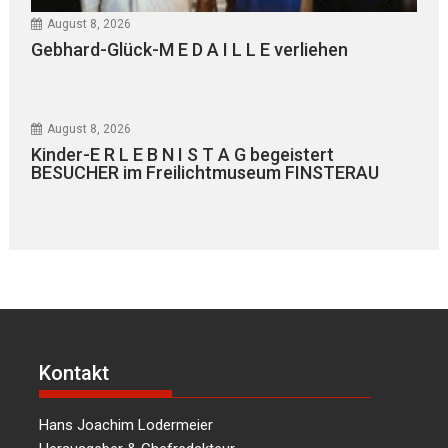
August 8, 2026
Gebhard-Glück-M E D A I L L E verliehen
August 8, 2026
Kinder-E R L E B N I S T A G begeistert
BESUCHER im Freilichtmuseum FINSTERAU
Kontakt
Hans Joachim Lodermeier