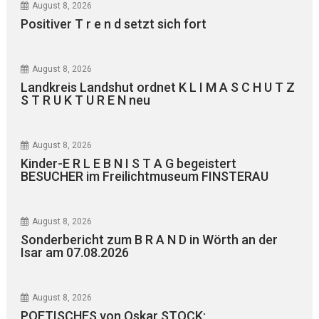
August 8, 2026
Positiver T r e n d setzt sich fort
August 8, 2026
Landkreis Landshut ordnet K L I M A S C H U T Z
S T R U K T U R E N neu
August 8, 2026
Kinder-E R L E B N I S T A G begeistert
BESUCHER im Freilichtmuseum FINSTERAU
August 8, 2026
Sonderbericht zum B R A N D in Wörth an der
Isar am 07.08.2026
August 8, 2026
POETISCHES von Oskar STOCK: