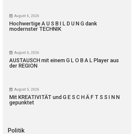
August 6, 2026
Hochwertige A U S B I L D U N G dank
modernster TECHNIK
August 6, 2026
AUSTAUSCH mit einem G L O B A L Player aus
der REGION
August 5, 2026
Mit KREATIVITÄT und G E S C H Ä F T S S I N N
gepunktet
Politik