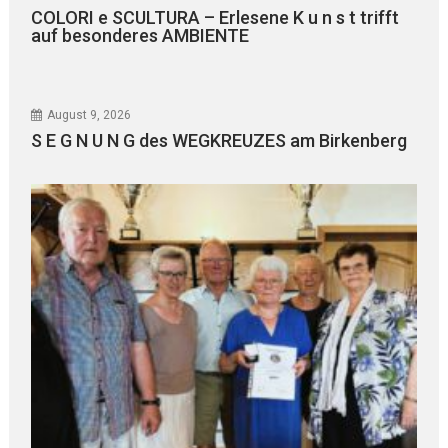
COLORI e SCULTURA – Erlesene K u n s t trifft
auf besonderes AMBIENTE
August 9, 2026
S E G N U N G des WEGKREUZES am Birkenberg