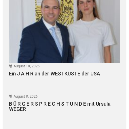
August 10, 2026
Ein J A H R an der WESTKÜSTE der USA
August 8, 2026
B Ü R G E R S P R E C H S T U N D E mit Ursula
WEGER