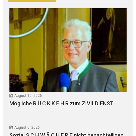
August 10, 2026
Mögliche R Ü C K K E H R zum ZIVILDIENST
August 6, 2026
Sozial S C H W Ä C H E R E nicht benachteiligen