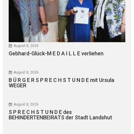
August 8, 2026
Gebhard-Glück-M E D A I L L E verliehen
August 8, 2026
B Ü R G E R S P R E C H S T U N D E mit Ursula
WEGER
August 8, 2026
S P R E C H S T U N D E des
BEHINDERTENBEIRATS der Stadt Landshut