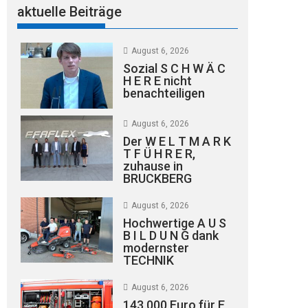
aktuelle Beiträge
August 6, 2026
Sozial S C H W Ä C
H E R E nicht
benachteiligen
August 6, 2026
Der W E L T M A R K
T F Ü H R E R,
zuhause in
BRUCKBERG
August 6, 2026
Hochwertige A U S
B I L D U N G dank
modernster
TECHNIK
August 6, 2026
143.000 Euro für E