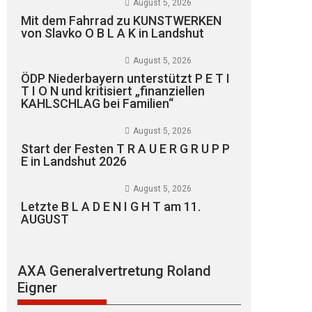
August 5, 2026
Mit dem Fahrrad zu KUNSTWERKEN
von Slavko O B L A K in Landshut
August 5, 2026
ÖDP Niederbayern unterstützt P E T I
T I O N und kritisiert „finanziellen
KAHLSCHLAG bei Familien“
August 5, 2026
Start der Festen T R A U E R G R U P P
E in Landshut 2026
August 5, 2026
Letzte B L A D E N I G H T am 11.
AUGUST
AXA Generalvertretung Roland
Eigner