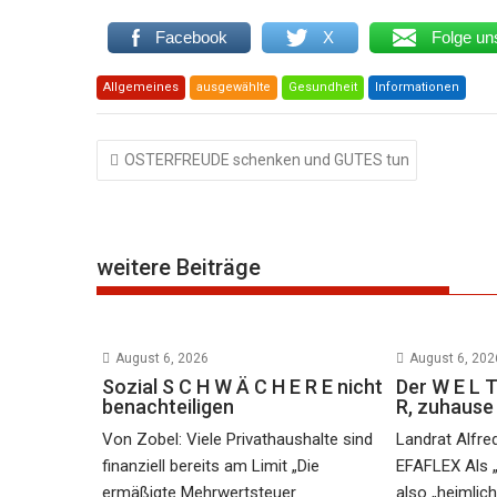
Facebook
X
Folge un
Allgemeines
ausgewählte
Gesundheit
Informationen
Beitragsnavigation
OSTERFREUDE schenken und GUTES tun
weitere Beiträge
August 6, 2026
August 6, 202
Sozial S C H W Ä C H E R E nicht
Der W E L T
benachteiligen
R, zuhaus
Von Zobel: Viele Privathaushalte sind
Landrat Alfre
finanziell bereits am Limit „Die
EFAFLEX Als 
ermäßigte Mehrwertsteuer
also „heimlic