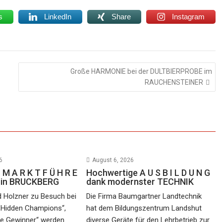
s
LinkedIn
Share
Instagram
Große HARMONIE bei der DULTBIERPROBE im
RAUCHENSTEINER
6
August 6, 2026
 M A R K T F Ü H R E
Hochwertige A U S B I L D U N G
e in BRUCKBERG
dank modernster TECHNIK
d Holzner zu Besuch bei
Die Firma Baumgartner Landtechnik
„Hidden Champions“,
hat dem Bildungszentrum Landshut
he Gewinner“ werden
diverse Geräte für den Lehrbetrieb zur