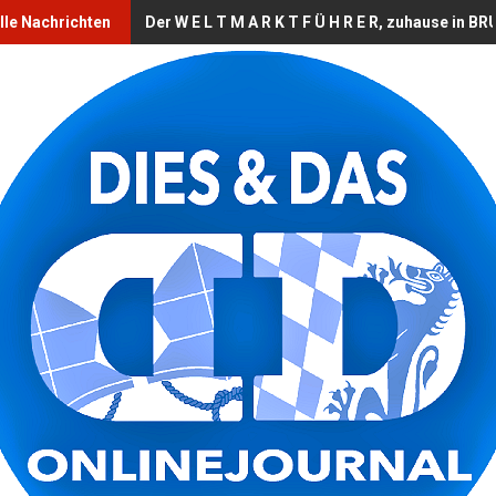
lle Nachrichten
Der W E L T M A R K T F Ü H R E R, zuhause in 