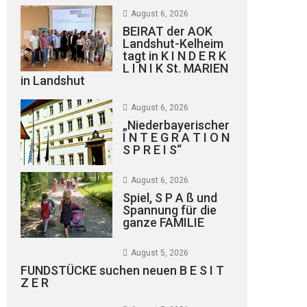
August 6, 2026
BEIRAT der AOK
Landshut-Kelheim
tagt in K I N D E R K
L I N I K St. MARIEN
in Landshut
August 6, 2026
„Niederbayerischer
I N T E G R A T I O N
S P R E I S“
August 6, 2026
Spiel, S P A ß und
Spannung für die
ganze FAMILIE
August 5, 2026
FUNDSTÜCKE suchen neuen B E S I T
Z E R