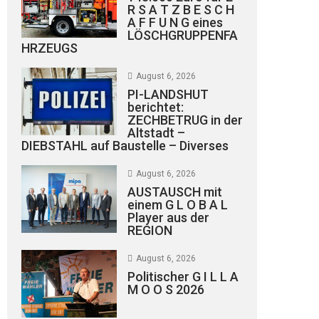
R S A T Z B E S C H
A F F U N G eines
LÖSCHGRUPPENFA
HRZEUGS
August 6, 2026
PI-LANDSHUT
berichtet:
ZECHBETRUG in der
Altstadt –
DIEBSTAHL auf Baustelle – Diverses
August 6, 2026
AUSTAUSCH mit
einem G L O B A L
Player aus der
REGION
August 6, 2026
Politischer G I L L A
M O O S 2026