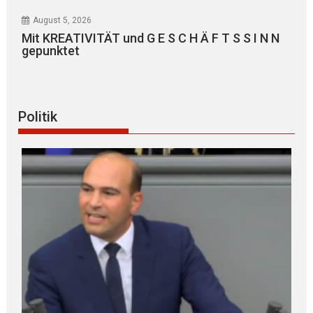
August 5, 2026
Mit KREATIVITÄT und G E S C H Ä F T S S I N N
gepunktet
Politik