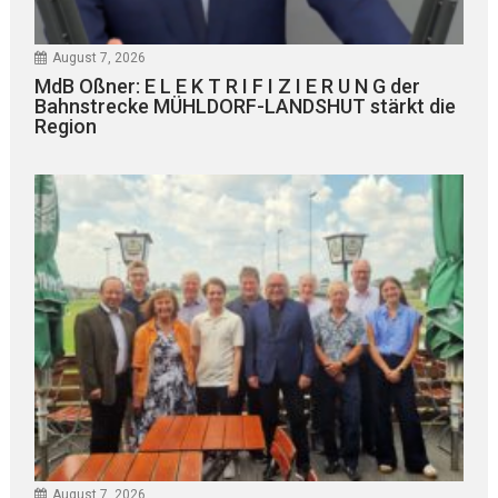
August 7, 2026
MdB Oßner: E L E K T R I F I Z I E R U N G der
Bahnstrecke MÜHLDORF-LANDSHUT stärkt die
Region
August 7, 2026