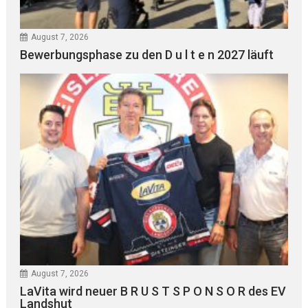
August 7, 2026
Bewerbungsphase zu den D u l t e n 2027 läuft
August 7, 2026
LaVita wird neuer B R U S T S P O N S O R des EV
Landshut