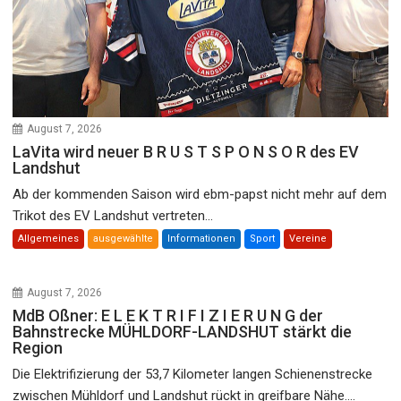
August 7, 2026
LaVita wird neuer B R U S T S P O N S O R des EV
Landshut
Ab der kommenden Saison wird ebm-papst nicht mehr auf dem
Trikot des EV Landshut vertreten...
Allgemeines
ausgewählte
Informationen
Sport
Vereine
August 7, 2026
MdB Oßner: E L E K T R I F I Z I E R U N G der
Bahnstrecke MÜHLDORF-LANDSHUT stärkt die
Region
Die Elektrifizierung der 53,7 Kilometer langen Schienenstrecke
zwischen Mühldorf und Landshut rückt in greifbare Nähe....