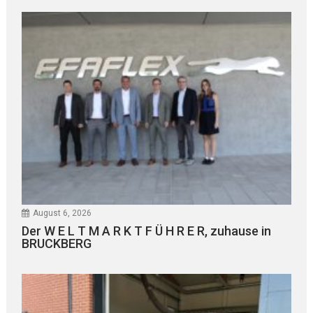
August 6, 2026
Der W E L T M A R K T F Ü H R E R, zuhause in
BRUCKBERG