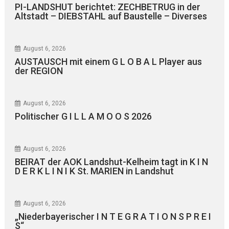
PI-LANDSHUT berichtet: ZECHBETRUG in der
Altstadt – DIEBSTAHL auf Baustelle – Diverses
August 6, 2026
AUSTAUSCH mit einem G L O B A L Player aus
der REGION
August 6, 2026
Politischer G I L L A M O O S 2026
August 6, 2026
BEIRAT der AOK Landshut-Kelheim tagt in K I N
D E R K L I N I K St. MARIEN in Landshut
August 6, 2026
„Niederbayerischer I N T E G R A T I O N S P R E I
S“