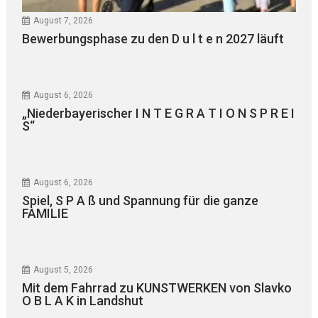
August 7, 2026
Bewerbungsphase zu den D u l t e n 2027 läuft
August 6, 2026
„Niederbayerischer I N T E G R A T I O N S P R E I
S“
August 6, 2026
Spiel, S P A ß und Spannung für die ganze
FAMILIE
August 5, 2026
Mit dem Fahrrad zu KUNSTWERKEN von Slavko
O B L A K in Landshut