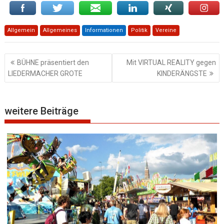
Allgemein
Allgemeines
Informationen
Politik
Vereine
Beitragsnavigation
BÜHNE präsentiert den
Mit VIRTUAL REALITY gegen
LIEDERMACHER GROTE
KINDERÄNGSTE
weitere Beiträge