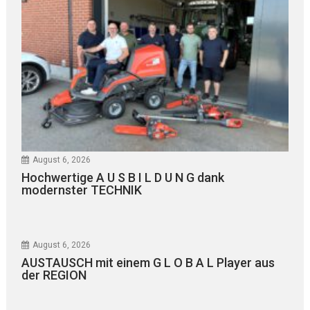
August 6, 2026
Hochwertige A U S B I L D U N G dank
modernster TECHNIK
August 6, 2026
AUSTAUSCH mit einem G L O B A L Player aus
der REGION