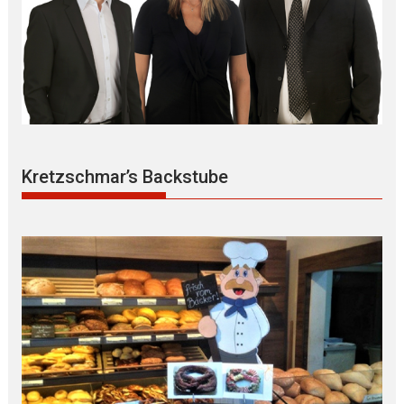
Kretzschmar’s Backstube