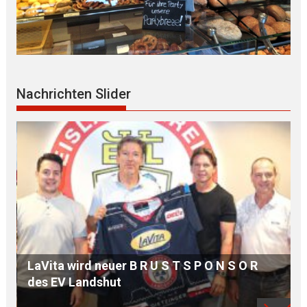
Nachrichten Slider
MdB Oßner: E L E K T R I F I Z I E R U N G der
R
Bahnstrecke MÜHLDORF-LANDSHUT stärkt
die Region