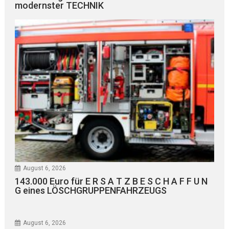
modernster TECHNIK
August 6, 2026
143.000 Euro für E R S A T Z B E S C H A F F U N
G eines LÖSCHGRUPPENFAHRZEUGS
August 6, 2026