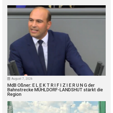
August 7, 2026
MdB Oßner: E L E K T R I F I Z I E R U N G der
Bahnstrecke MÜHLDORF-LANDSHUT stärkt die
Region