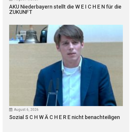
AKU Niederbayern stellt die W E I C H E N für die
ZUKUNFT
August 6, 2026
Sozial S C H W Ä C H E R E nicht benachteiligen