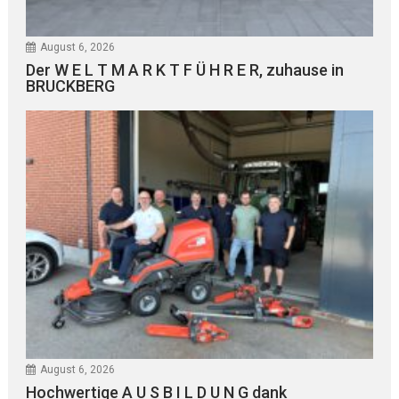
August 6, 2026
Der W E L T M A R K T F Ü H R E R, zuhause in
BRUCKBERG
August 6, 2026
Hochwertige A U S B I L D U N G dank