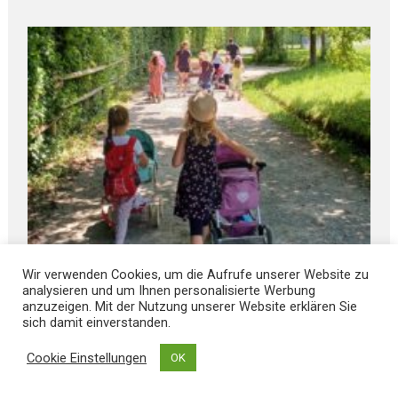
Wir verwenden Cookies, um die Aufrufe unserer Website zu
August 6, 2026
analysieren und um Ihnen personalisierte Werbung
Spiel, S P A ß und Spannung für die ganze
anzuzeigen. Mit der Nutzung unserer Website erklären Sie
FAMILIE
sich damit einverstanden.
Cookie Einstellungen
OK
August 5, 2026