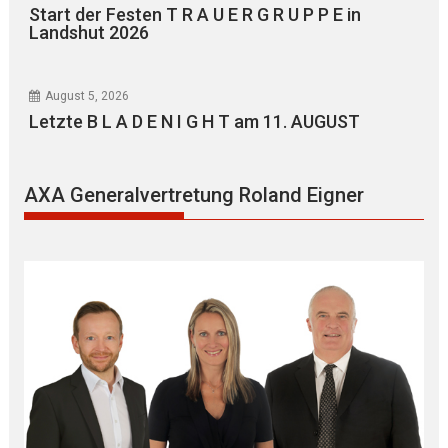
Start der Festen T R A U E R G R U P P E in
Landshut 2026
August 5, 2026
Letzte B L A D E N I G H T am 11. AUGUST
AXA Generalvertretung Roland Eigner