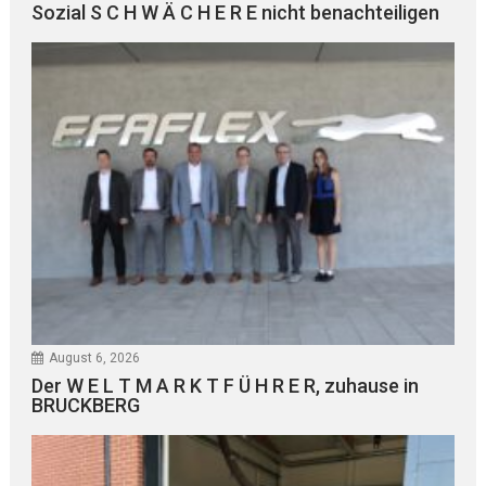
Sozial S C H W Ä C H E R E nicht benachteiligen
August 6, 2026
Der W E L T M A R K T F Ü H R E R, zuhause in
BRUCKBERG