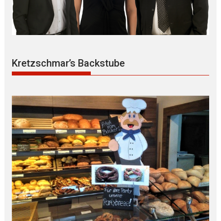
Kretzschmar’s Backstube