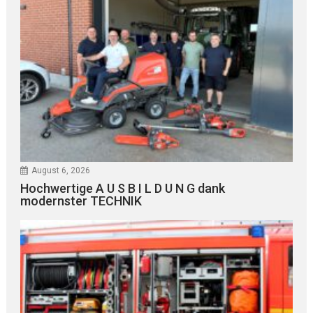
August 6, 2026
Hochwertige A U S B I L D U N G dank
modernster TECHNIK