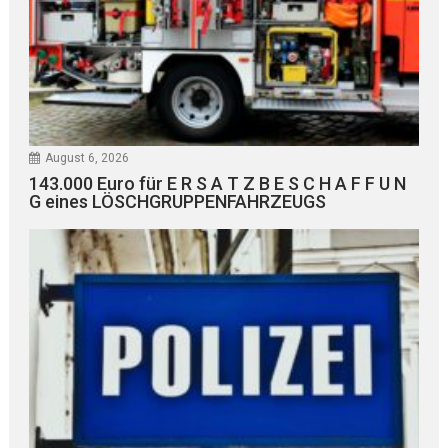
August 6, 2026
143.000 Euro für E R S A T Z B E S C H A F F U N
G eines LÖSCHGRUPPENFAHRZEUGS