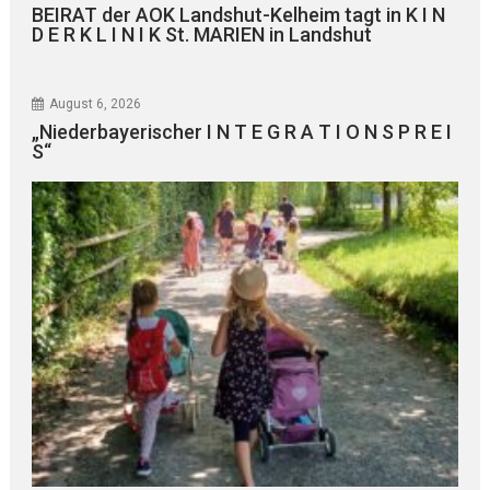
BEIRAT der AOK Landshut-Kelheim tagt in K I N
D E R K L I N I K St. MARIEN in Landshut
August 6, 2026
„Niederbayerischer I N T E G R A T I O N S P R E I
S“