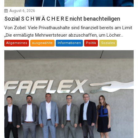
August 6, 2026
Sozial S C H W Ä C H E R E nicht benachteiligen
Von Zobel: Viele Privathaushalte sind finanziell bereits am Limit
„Die ermäßigte Mehrwertsteuer abzuschaffen, um Löcher...
Allgemeines
ausgewählte
Informationen
Politik
Soziales