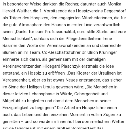
In besonderer Weise dankten die Redner, darunter auch Monika
Herold-Walther, die 1. Vorsitzende des Hospizvereins Deggendorf
als Träger des Hospizes, den engagierten Mitarbeiterinnen, die für
die gute Atmosphäre des Hauses in erster Linie verantwortlich
seien. „Danke für euer Professionalität, eure stille Stärke und eure
Menschlichkeit“, schloss sich die Pflegedienstleiterin Irene
Basmer den Worte der Vereinsvorsitzenden an und überreichte
Blumen an ihr Team. Co-Geschäftsführer Dr. Ulrich Krüninger
erinnerte sich daran, als gemeinsam mit der damaligen
Vereinsvorsitzenden Hildegard Plaschzyk erstmals die Idee
entstand, ein Hospiz zu eröffnen. „Das Kloster der Ursulinen ist
Vergangenheit, aber es ist etwas Neues entstanden, das sicher
im Sinne der Heiligen Ursula gewesen wäre: „Die Menschen in
dieser letzten Lebensphase in Würde, Geborgenheit und
Mitgefühl zu begleiten und damit dem Menschen in seiner
Einzigartigkeit zu begegnen.“ Die Arbeit im Hospiz lehre einen
auch, das Leben und den einzelnen Moment in vollen Zügen zu
genießen – und so wurde im Innenhof bei sommerlichem Wetter
sowie tagsdarauf mit einem großen Sommerfest das