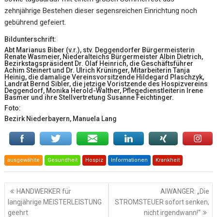
zehnjährige Bestehen dieser segensreichen Einrichtung noch
gebührend gefeiert.
Bildunterschrift:
Abt Marianus Biber (v.r.), stv. Deggendorfer Bürgermeisterin
Renate Wasmeier, Niederalteichs Bürgermeister Albin Dietrich,
Bezirkstagspräsident Dr. Olaf Heinrich, die Geschäftsführer
Achim Steinert und Dr. Ulrich Krüninger, Mitarbeiterin Tanja
Heinig, die damalige Vereinsvorsitzende Hildegard Plaschzyk,
Landrat Bernd Sibler, die jetzige Voristzende des Hospizvereins
Deggendorf, Monika Herold-Walther, Pflegedienstleiterin Irene
Basmer und ihre Stellvertretung Susanne Feichtinger.
Foto:
Bezirk Niederbayern, Manuela Lang
ausgewählte
Gesundheit
Hospiz
Informationen
Krankheit
Beitragsnavigation
HANDWERKER für
AIWANGER: „Die
langjährige MEISTERLEISTUNG
STROMSTEUER sofort senken,
geehrt
nicht irgendwann!“