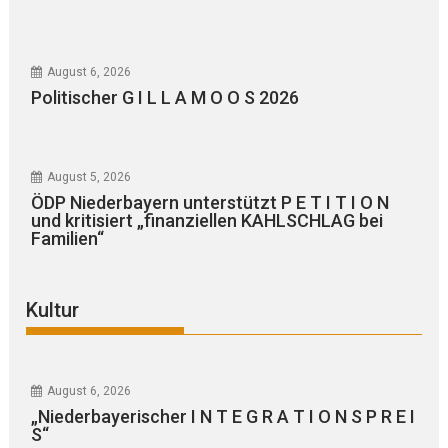
August 6, 2026
Politischer G I L L A M O O S 2026
August 5, 2026
ÖDP Niederbayern unterstützt P E T I T I O N
und kritisiert „finanziellen KAHLSCHLAG bei
Familien“
Kultur
August 6, 2026
„Niederbayerischer I N T E G R A T I O N S P R E I
S“