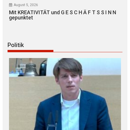
August 5, 2026
Mit KREATIVITÄT und G E S C H Ä F T S S I N N
gepunktet
Politik