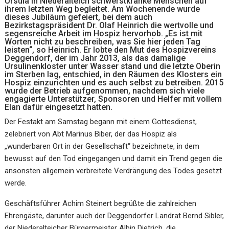
Ursula in Niederalteich schwerstkranke Menschen auf
ihrem letzten Weg begleitet. Am Wochenende wurde
dieses Jubiläum gefeiert, bei dem auch
Bezirkstagspräsident Dr. Olaf Heinrich die wertvolle und
segensreiche Arbeit im Hospiz hervorhob. „Es ist mit
Worten nicht zu beschreiben, was Sie hier jeden Tag
leisten“, so Heinrich. Er lobte den Mut des Hospizvereins
Deggendorf, der im Jahr 2013, als das damalige
Ursulinenkloster unter Wasser stand und die letzte Oberin
im Sterben lag, entschied, in den Räumen des Klosters ein
Hospiz einzurichten und es auch selbst zu betreiben. 2015
wurde der Betrieb aufgenommen, nachdem sich viele
engagierte Unterstützer, Sponsoren und Helfer mit vollem
Elan dafür eingesetzt hatten.
Der Festakt am Samstag begann mit einem Gottesdienst,
zelebriert von Abt Marinus Biber, der das Hospiz als
„wunderbaren Ort in der Gesellschaft“ bezeichnete, in dem
bewusst auf den Tod eingegangen und damit ein Trend gegen die
ansonsten allgemein verbreitete Verdrängung des Todes gesetzt
werde.
Geschäftsführer Achim Steinert begrüßte die zahlreichen
Ehrengäste, darunter auch der Deggendorfer Landrat Bernd Sibler,
der Niederalteicher Bürgermeister Albin Dietrich, die