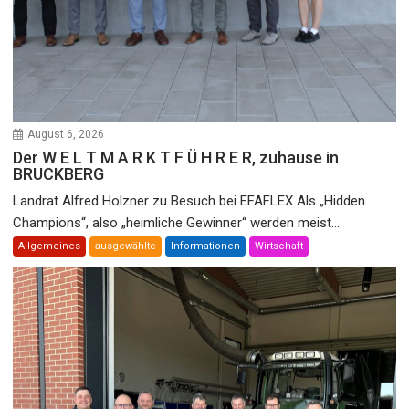
August 6, 2026
Der W E L T M A R K T F Ü H R E R, zuhause in
BRUCKBERG
Landrat Alfred Holzner zu Besuch bei EFAFLEX Als „Hidden
Champions“, also „heimliche Gewinner“ werden meist...
Allgemeines
ausgewählte
Informationen
Wirtschaft