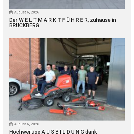
August 6, 2026
Der W E L T M A R K T F Ü H R E R, zuhause in
BRUCKBERG
August 6, 2026
Hochwertige A U S B I L D U N G dank