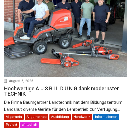
August 6, 2026
Hochwertige A U S B I L D U N G dank modernster
TECHNIK
Die Firma Baumgartner Landtechnik hat dem Bildungszentrum
Landshut diverse Geräte für den Lehrbetrieb zur Verfügung...
Allgemein
Allgemeines
Ausbildung
Handwerrk
Informationen
Projekt
Wirtschaft