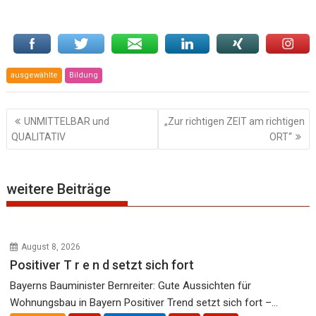
ausgewählte
Bildung
Beitragsnavigation
UNMITTELBAR und
„Zur richtigen ZEIT am richtigen
QUALITATIV
ORT“
weitere Beiträge
August 8, 2026
Positiver T r e n d setzt sich fort
Bayerns Bauminister Bernreiter: Gute Aussichten für
Wohnungsbau in Bayern Positiver Trend setzt sich fort –...