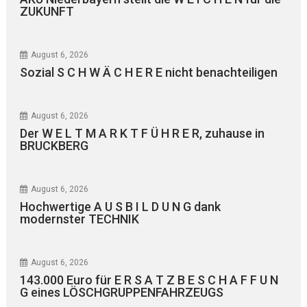
ZUKUNFT
August 6, 2026
Sozial S C H W Ä C H E R E nicht benachteiligen
August 6, 2026
Der W E L T M A R K T F Ü H R E R, zuhause in
BRUCKBERG
August 6, 2026
Hochwertige A U S B I L D U N G dank
modernster TECHNIK
August 6, 2026
143.000 Euro für E R S A T Z B E S C H A F F U N
G eines LÖSCHGRUPPENFAHRZEUGS