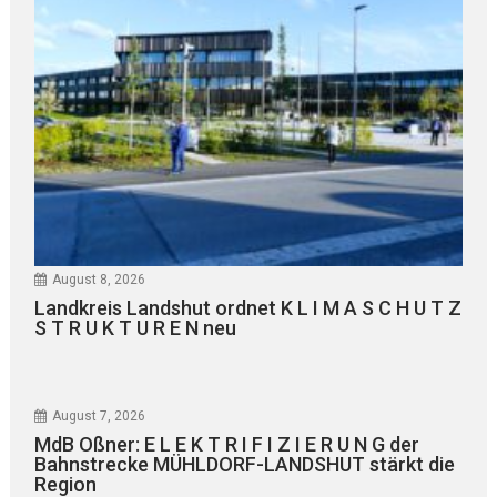
August 8, 2026
Landkreis Landshut ordnet K L I M A S C H U T Z
S T R U K T U R E N neu
August 7, 2026
MdB Oßner: E L E K T R I F I Z I E R U N G der
Bahnstrecke MÜHLDORF-LANDSHUT stärkt die
Region