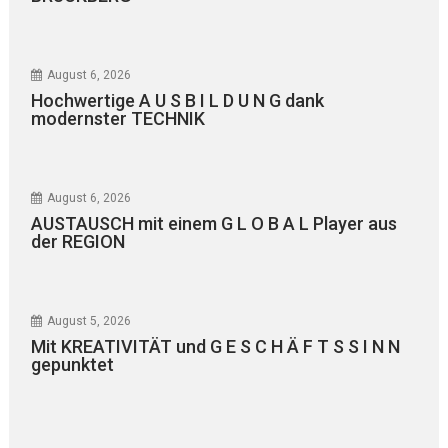
August 6, 2026
Hochwertige A U S B I L D U N G dank
modernster TECHNIK
August 6, 2026
AUSTAUSCH mit einem G L O B A L Player aus
der REGION
August 5, 2026
Mit KREATIVITÄT und G E S C H Ä F T S S I N N
gepunktet