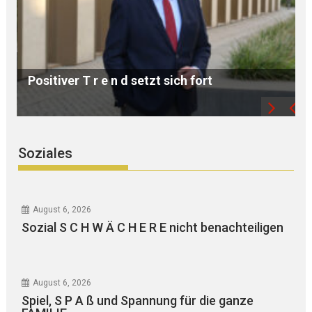
Landkreis Landshut ordnet K L I M A S C H U
T Z S T R U K T U R E N neu
Soziales
August 6, 2026
Sozial S C H W Ä C H E R E nicht benachteiligen
August 6, 2026
Spiel, S P A ß und Spannung für die ganze