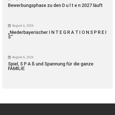
Bewerbungsphase zu den D u l t e n 2027 läuft
August 6, 2026
„Niederbayerischer I N T E G R A T I O N S P R E I
S“
August 6, 2026
Spiel, S P A ß und Spannung für die ganze
FAMILIE