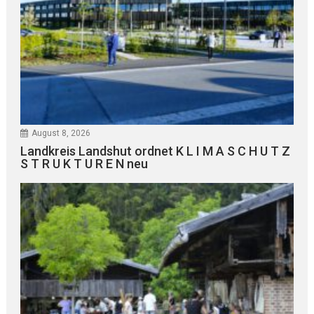
August 8, 2026
Landkreis Landshut ordnet K L I M A S C H U T Z
S T R U K T U R E N neu