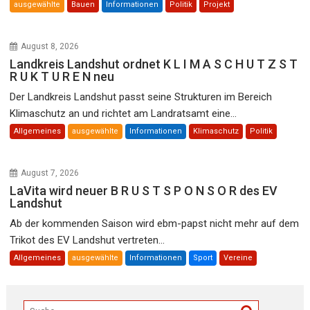
ausgewählte
Bauen
Informationen
Politik
Projekt
August 8, 2026
Landkreis Landshut ordnet K L I M A S C H U T Z S T
R U K T U R E N neu
Der Landkreis Landshut passt seine Strukturen im Bereich
Klimaschutz an und richtet am Landratsamt eine...
Allgemeines
ausgewählte
Informationen
Klimaschutz
Politik
August 7, 2026
LaVita wird neuer B R U S T S P O N S O R des EV
Landshut
Ab der kommenden Saison wird ebm-papst nicht mehr auf dem
Trikot des EV Landshut vertreten...
Allgemeines
ausgewählte
Informationen
Sport
Vereine