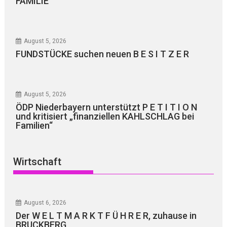
FAMILIE
August 5, 2026
FUNDSTÜCKE suchen neuen B E S I T Z E R
August 5, 2026
ÖDP Niederbayern unterstützt P E T I T I O N
und kritisiert „finanziellen KAHLSCHLAG bei
Familien“
Wirtschaft
August 6, 2026
Der W E L T M A R K T F Ü H R E R, zuhause in
BRUCKBERG