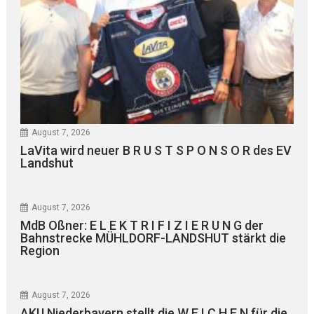
August 7, 2026
LaVita wird neuer B R U S T S P O N S O R des EV
Landshut
August 7, 2026
MdB Oßner: E L E K T R I F I Z I E R U N G der
Bahnstrecke MÜHLDORF-LANDSHUT stärkt die
Region
August 7, 2026
AKU Niederbayern stellt die W E I C H E N für die