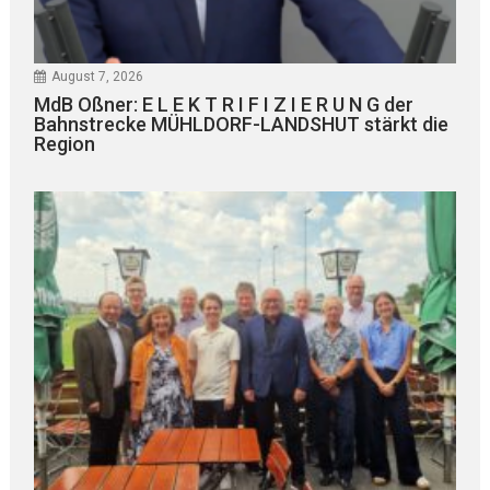
August 7, 2026
MdB Oßner: E L E K T R I F I Z I E R U N G der
Bahnstrecke MÜHLDORF-LANDSHUT stärkt die
Region