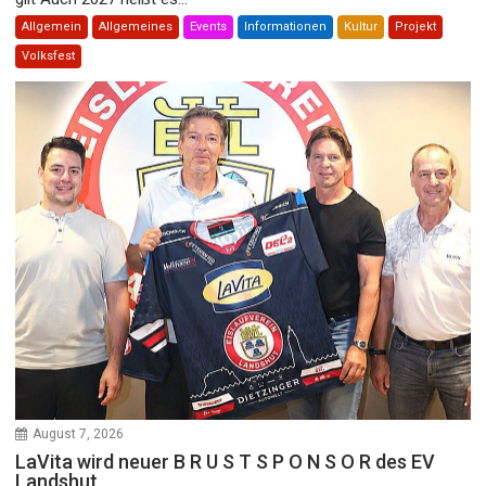
Allgemein
Allgemeines
Events
Informationen
Kultur
Projekt
Volksfest
August 7, 2026
LaVita wird neuer B R U S T S P O N S O R des EV
Landshut