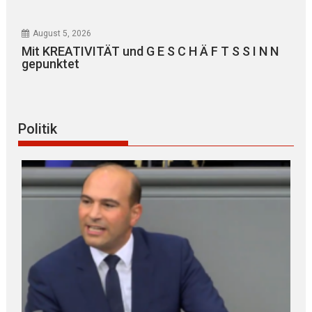
August 5, 2026
Mit KREATIVITÄT und G E S C H Ä F T S S I N N
gepunktet
Politik