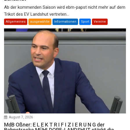
Ab der kommenden Saison wird ebm-papst nicht mehr auf dem
Trikot des EV Landshut vertreten...
Allgemeines
ausgewählte
Informationen
Sport
Vereine
August 7, 2026
MdB Oßner: E L E K T R I F I Z I E R U N G der
Bahnstrecke MÜHLDORF-LANDSHUT stärkt die