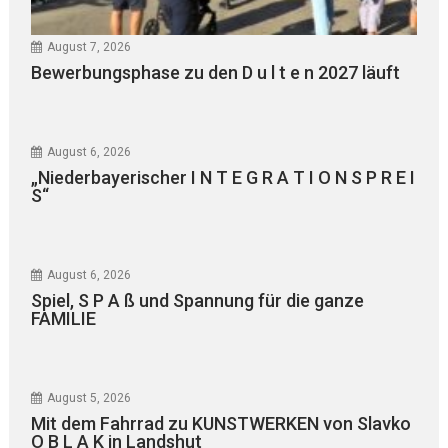
August 7, 2026
Bewerbungsphase zu den D u l t e n 2027 läuft
August 6, 2026
„Niederbayerischer I N T E G R A T I O N S P R E I
S“
August 6, 2026
Spiel, S P A ß und Spannung für die ganze
FAMILIE
August 5, 2026
Mit dem Fahrrad zu KUNSTWERKEN von Slavko
O B L A K in Landshut