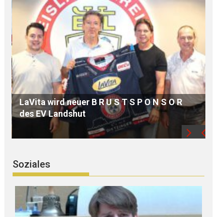
MdB Oßner: E L E K T R I F I Z I E R U N G der
Bahnstrecke MÜHLDORF-LANDSHUT stärkt
die Region
Soziales