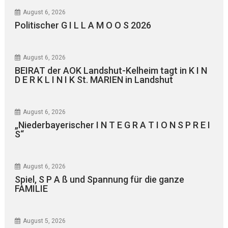
August 6, 2026
Politischer G I L L A M O O S 2026
August 6, 2026
BEIRAT der AOK Landshut-Kelheim tagt in K I N
D E R K L I N I K St. MARIEN in Landshut
August 6, 2026
„Niederbayerischer I N T E G R A T I O N S P R E I
S“
August 6, 2026
Spiel, S P A ß und Spannung für die ganze
FAMILIE
August 5, 2026