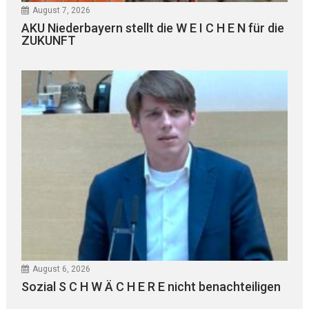
August 7, 2026
AKU Niederbayern stellt die W E I C H E N für die
ZUKUNFT
August 6, 2026
Sozial S C H W Ä C H E R E nicht benachteiligen