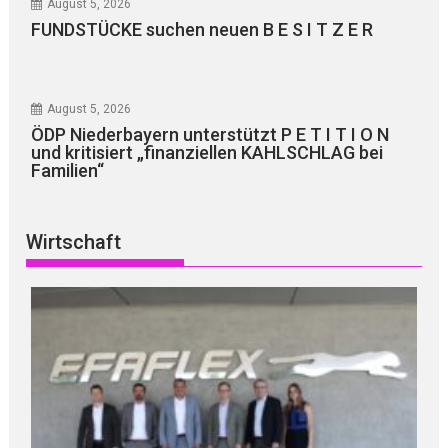
August 5, 2026
FUNDSTÜCKE suchen neuen B E S I T Z E R
August 5, 2026
ÖDP Niederbayern unterstützt P E T I T I O N
und kritisiert „finanziellen KAHLSCHLAG bei
Familien“
Wirtschaft