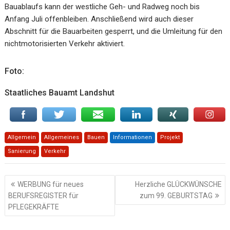
Bauablaufs kann der westliche Geh- und Radweg noch bis
Anfang Juli offenbleiben. Anschließend wird auch dieser
Abschnitt für die Bauarbeiten gesperrt, und die Umleitung für den
nichtmotorisierten Verkehr aktiviert.
Foto:
Staatliches Bauamt Landshut
Allgemein
Allgemeines
Bauen
Informationen
Projekt
Sanierung
Verkehr
Beitragsnavigation
WERBUNG für neues
Herzliche GLÜCKWÜNSCHE
BERUFSREGISTER für
zum 99. GEBURTSTAG
PFLEGEKRÄFTE