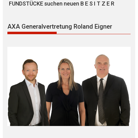
FUNDSTÜCKE suchen neuen B E S I T Z E R
AXA Generalvertretung Roland Eigner