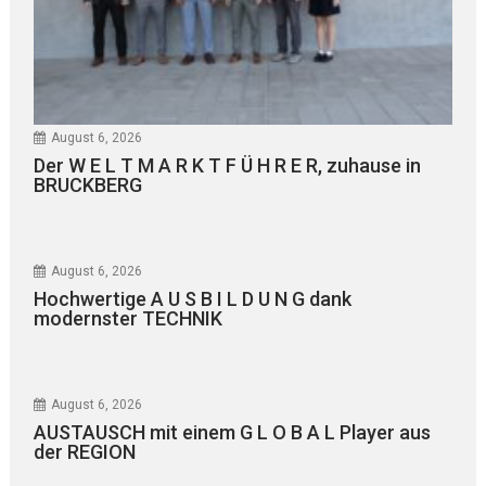
August 6, 2026
Der W E L T M A R K T F Ü H R E R, zuhause in
BRUCKBERG
August 6, 2026
Hochwertige A U S B I L D U N G dank
modernster TECHNIK
August 6, 2026
AUSTAUSCH mit einem G L O B A L Player aus
der REGION