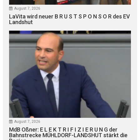
August 7, 2026
LaVita wird neuer B R U S T S P O N S O R des EV
Landshut
August 7, 2026
MdB Oßner: E L E K T R I F I Z I E R U N G der
Bahnstrecke MÜHLDORF-LANDSHUT stärkt die