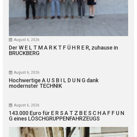
August 6, 2026
Der W E L T M A R K T F Ü H R E R, zuhause in
BRUCKBERG
August 6, 2026
Hochwertige A U S B I L D U N G dank
modernster TECHNIK
August 6, 2026
143.000 Euro für E R S A T Z B E S C H A F F U N
G eines LÖSCHGRUPPENFAHRZEUGS