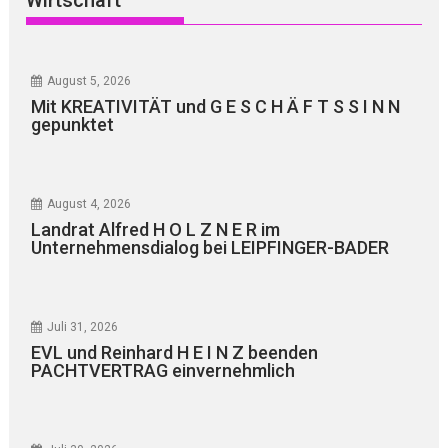
Wirtschaft
August 5, 2026
Mit KREATIVITÄT und G E S C H Ä F T S S I N N
gepunktet
August 4, 2026
Landrat Alfred H O L Z N E R im
Unternehmensdialog bei LEIPFINGER-BADER
Juli 31, 2026
EVL und Reinhard H E I N Z beenden
PACHTVERTRAG einvernehmlich