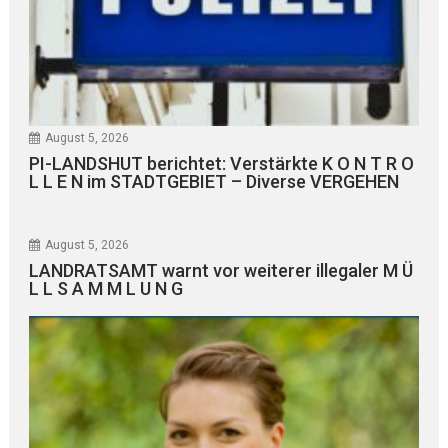
August 5, 2026
PI-LANDSHUT berichtet: Verstärkte K O N T R O
L L E N im STADTGEBIET – Diverse VERGEHEN
August 5, 2026
LANDRATSAMT warnt vor weiterer illegaler M Ü
L L S A M M L U N G