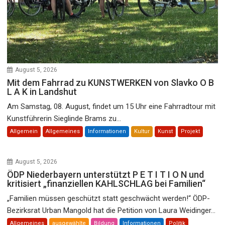
August 5, 2026
Mit dem Fahrrad zu KUNSTWERKEN von Slavko O B
L A K in Landshut
Am Samstag, 08. August, findet um 15 Uhr eine Fahrradtour mit
Kunstführerin Sieglinde Brams zu...
Allgemein
Allgemeines
Informationen
Kultur
Kunst
Projekt
August 5, 2026
ÖDP Niederbayern unterstützt P E T I T I O N und
kritisiert „finanziellen KAHLSCHLAG bei Familien“
„Familien müssen geschützt statt geschwächt werden!“ ÖDP-
Bezirksrat Urban Mangold hat die Petition von Laura Weidinger...
Allgemeines
ausgewählte
Bildung
Informationen
Politik