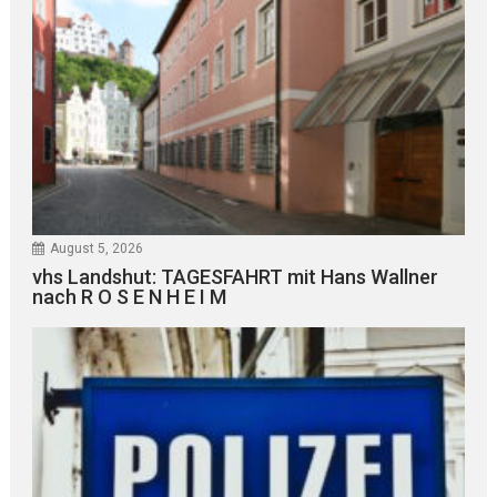
August 5, 2026
vhs Landshut: TAGESFAHRT mit Hans Wallner
nach R O S E N H E I M