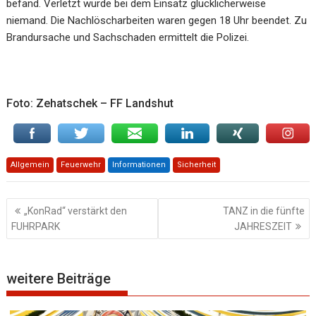
befand. Verletzt wurde bei dem Einsatz glücklicherweise
niemand. Die Nachlöscharbeiten waren gegen 18 Uhr beendet. Zu
Brandursache und Sachschaden ermittelt die Polizei.
Foto: Zehatschek – FF Landshut
Allgemein
Feuerwehr
Informationen
Sicherheit
Beitragsnavigation
„KonRad“ verstärkt den
TANZ in die fünfte
FUHRPARK
JAHRESZEIT
weitere Beiträge