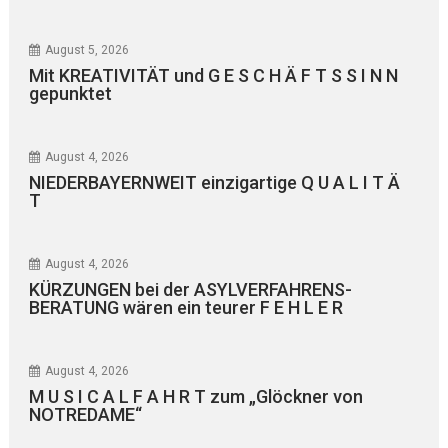
August 5, 2026
Mit KREATIVITÄT und G E S C H Ä F T S S I N N
gepunktet
August 4, 2026
NIEDERBAYERNWEIT einzigartige Q U A L I T Ä
T
August 4, 2026
KÜRZUNGEN bei der ASYLVERFAHRENS-
BERATUNG wären ein teurer F E H L E R
August 4, 2026
M U S I C A L F A H R T zum „Glöckner von
NOTREDAME“