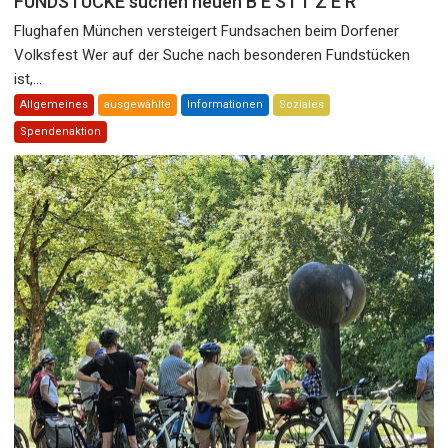
FUNDSTÜCKE suchen neuen B E S I T Z E R
Flughafen München versteigert Fundsachen beim Dorfener
Volksfest Wer auf der Suche nach besonderen Fundstücken
ist,...
Allgemeines
ausgewählte
Informationen
Soziales
Spendenaktion