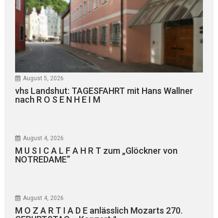
August 5, 2026
vhs Landshut: TAGESFAHRT mit Hans Wallner
nach R O S E N H E I M
August 4, 2026
M U S I C A L F A H R T zum „Glöckner von
NOTREDAME“
August 4, 2026
M O Z A R T I A D E anlässlich Mozarts 270.