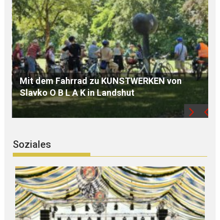
ÖDP Niederbayern unterstützt P E T I T I O N
und kritisiert „finanziellen KAHLSCHLAG bei
Familien“
Soziales