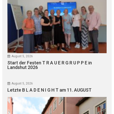
August 5, 2026
Start der Festen T R A U E R G R U P P E in
Landshut 2026
August 5, 2026
Letzte B L A D E N I G H T am 11. AUGUST