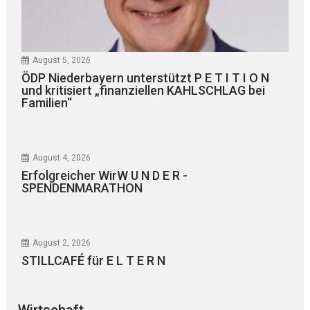
August 5, 2026
ÖDP Niederbayern unterstützt P E T I T I O N
und kritisiert „finanziellen KAHLSCHLAG bei
Familien“
August 4, 2026
Erfolgreicher WirW U N D E R -
SPENDENMARATHON
August 2, 2026
STILLCAFÉ für E L T E R N