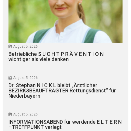
August 5, 2026
Betriebliche S U C H T P R Ä V E N T I O N
wichtiger als viele denken
August 5, 2026
Dr. Stephan N I C K L bleibt „Ärztlicher
BEZIRKSBEAUFTRAGTER Rettungsdienst“ für
Niederbayern
August 5, 2026
INFORMATIONSABEND für werdende E L T E R N
–TREFFPUNKT verlegt