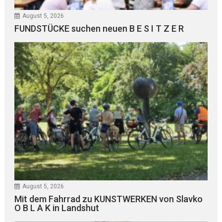
August 5, 2026
FUNDSTÜCKE suchen neuen B E S I T Z E R
August 5, 2026
Mit dem Fahrrad zu KUNSTWERKEN von Slavko
O B L A K in Landshut