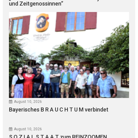
und Zeitgenossinnen“
August 10, 2026
Bayerisches B R A U C H T U M verbindet
August 10, 2026
S O Z I A L S T A A T zum REINZOOMEN