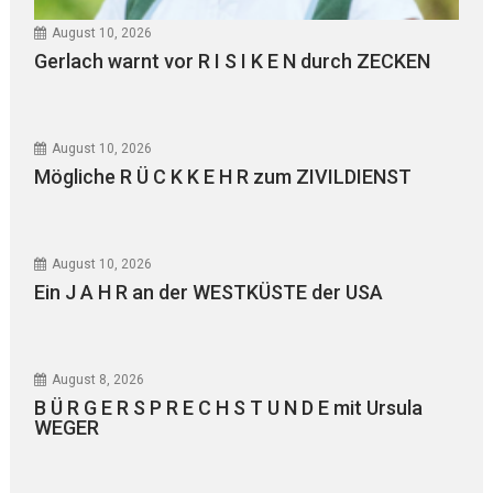
August 10, 2026
Gerlach warnt vor R I S I K E N durch ZECKEN
August 10, 2026
Mögliche R Ü C K K E H R zum ZIVILDIENST
August 10, 2026
Ein J A H R an der WESTKÜSTE der USA
August 8, 2026
B Ü R G E R S P R E C H S T U N D E mit Ursula
WEGER