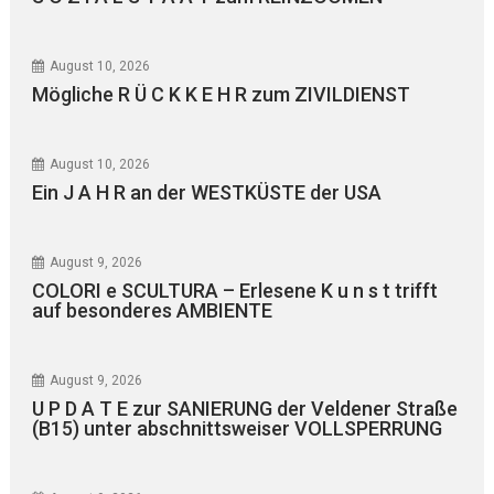
August 10, 2026
Mögliche R Ü C K K E H R zum ZIVILDIENST
August 10, 2026
Ein J A H R an der WESTKÜSTE der USA
August 9, 2026
COLORI e SCULTURA – Erlesene K u n s t trifft
auf besonderes AMBIENTE
August 9, 2026
U P D A T E zur SANIERUNG der Veldener Straße
(B15) unter abschnittsweiser VOLLSPERRUNG