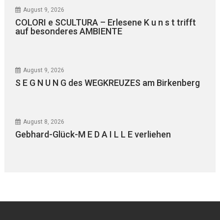
August 9, 2026
COLORI e SCULTURA – Erlesene K u n s t trifft
auf besonderes AMBIENTE
August 9, 2026
S E G N U N G des WEGKREUZES am Birkenberg
August 8, 2026
Gebhard-Glück-M E D A I L L E verliehen