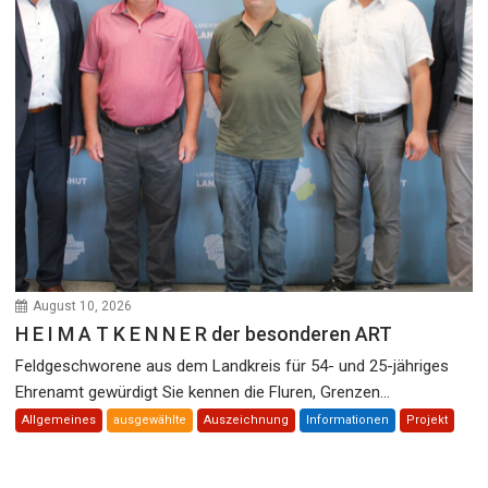
August 10, 2026
H E I M A T K E N N E R der besonderen ART
Feldgeschworene aus dem Landkreis für 54- und 25-jähriges
Ehrenamt gewürdigt Sie kennen die Fluren, Grenzen...
Allgemeines
ausgewählte
Auszeichnung
Informationen
Projekt