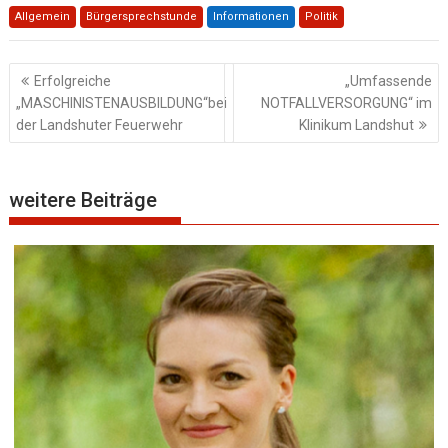
Allgemein
Bürgersprechstunde
Informationen
Politik
Beitragsnavigation
Erfolgreiche
„Umfassende
„MASCHINISTENAUSBILDUNG“bei
NOTFALLVERSORGUNG“ im
der Landshuter Feuerwehr
Klinikum Landshut
weitere Beiträge