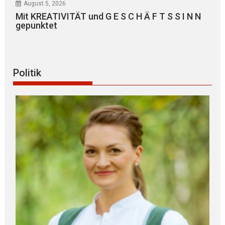
August 5, 2026
Mit KREATIVITÄT und G E S C H Ä F T S S I N N
gepunktet
Politik