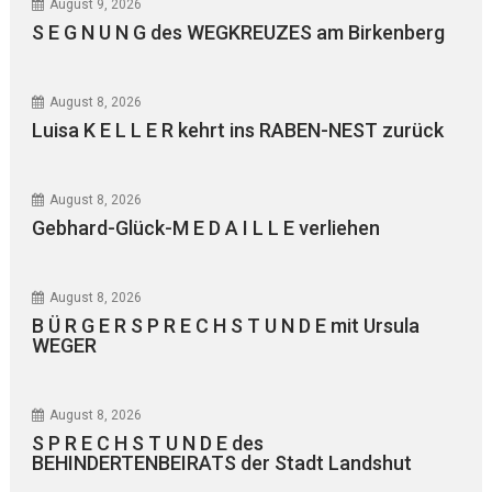
August 9, 2026
S E G N U N G des WEGKREUZES am Birkenberg
August 8, 2026
Luisa K E L L E R kehrt ins RABEN-NEST zurück
August 8, 2026
Gebhard-Glück-M E D A I L L E verliehen
August 8, 2026
B Ü R G E R S P R E C H S T U N D E mit Ursula
WEGER
August 8, 2026
S P R E C H S T U N D E des
BEHINDERTENBEIRATS der Stadt Landshut