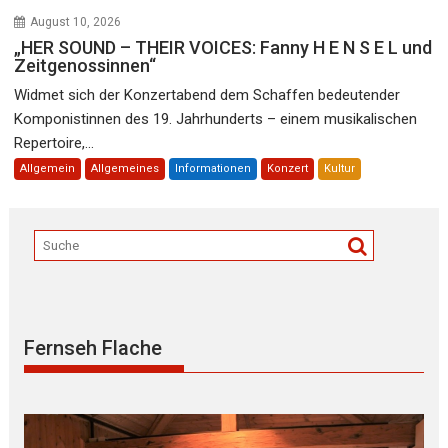
August 10, 2026
„HER SOUND – THEIR VOICES: Fanny H E N S E L und
Zeitgenossinnen“
Widmet sich der Konzertabend dem Schaffen bedeutender
Komponistinnen des 19. Jahrhunderts – einem musikalischen
Repertoire,...
Allgemein
Allgemeines
Informationen
Konzert
Kultur
Fernseh Flache