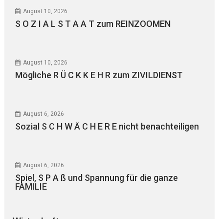
August 10, 2026
S O Z I A L S T A A T zum REINZOOMEN
August 10, 2026
Mögliche R Ü C K K E H R zum ZIVILDIENST
August 6, 2026
Sozial S C H W Ä C H E R E nicht benachteiligen
August 6, 2026
Spiel, S P A ß und Spannung für die ganze
FAMILIE