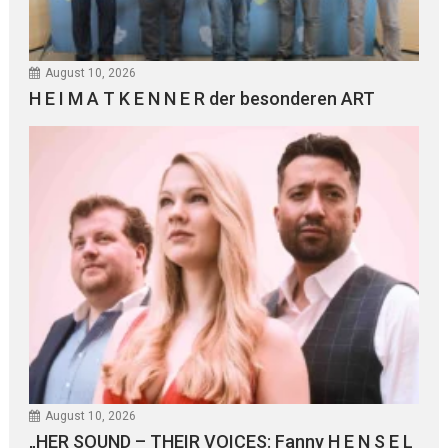
August 10, 2026
H E I M A T K E N N E R der besonderen ART
August 10, 2026
„HER SOUND – THEIR VOICES: Fanny H E N S E L