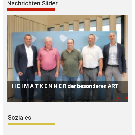
Nachrichten Slider
„HER SOUND – THEIR 
 N N E R der besonderen ART
E L und Zeitgenossin
Soziales