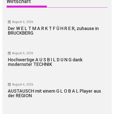
Wirtschaft
August 6, 2026
Der W E L T M A R K T F Ü H R E R, zuhause in
BRUCKBERG
August 6, 2026
Hochwertige A U S B I L D U N G dank
modernster TECHNIK
August 6, 2026
AUSTAUSCH mit einem G L O B A L Player aus
der REGION