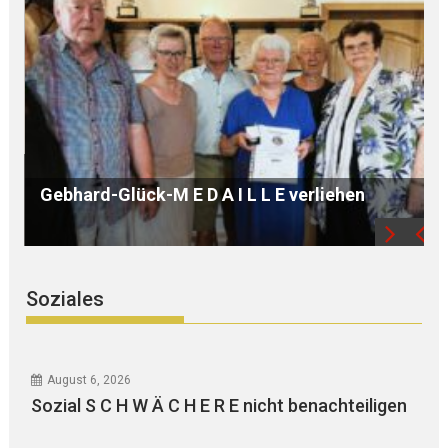
B Ü R G E R S P R E C H S T U N D E mit Ursula
WEGER
Soziales
August 6, 2026
Sozial S C H W Ä C H E R E nicht benachteiligen