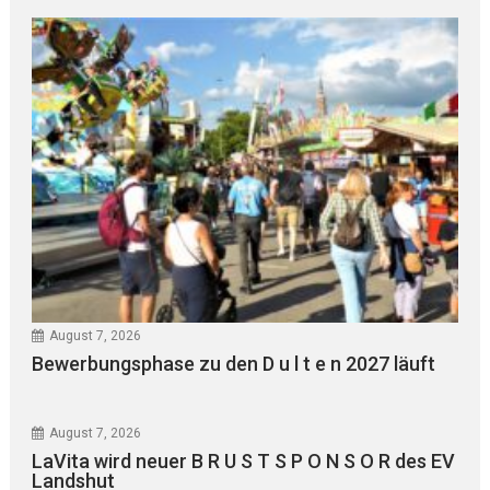
August 7, 2026
Bewerbungsphase zu den D u l t e n 2027 läuft
August 7, 2026
LaVita wird neuer B R U S T S P O N S O R des EV
Landshut