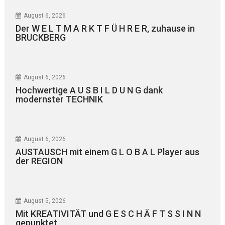
August 6, 2026
Der W E L T M A R K T F Ü H R E R, zuhause in
BRUCKBERG
August 6, 2026
Hochwertige A U S B I L D U N G dank
modernster TECHNIK
August 6, 2026
AUSTAUSCH mit einem G L O B A L Player aus
der REGION
August 5, 2026
Mit KREATIVITÄT und G E S C H Ä F T S S I N N
gepunktet