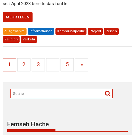
seit April 2023 bereits das fünfte…
MEHR LESEN
ausgewählte
Informationen
Kommunalpolitik
Projekt
Reisen
Religion
Verkehr
1
2
3
…
5
»
Fernseh Flache