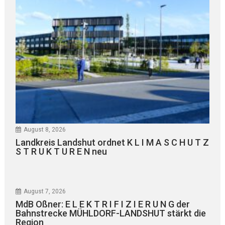
August 8, 2026
Landkreis Landshut ordnet K L I M A S C H U T Z
S T R U K T U R E N neu
August 7, 2026
MdB Oßner: E L E K T R I F I Z I E R U N G der
Bahnstrecke MÜHLDORF-LANDSHUT stärkt die
Region