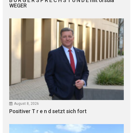
B Ü R G E R S P R E C H S T U N D E mit Ursula
WEGER
August 8, 2026
Positiver T r e n d setzt sich fort