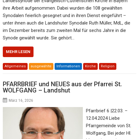
Landessynode der Evangelisch-Lutherischen Kirche in Bayern
ihre Arbeit aufgenommen. Dabei wurden die 108 gewählten
Synodalen feierlich gesegnet und in ihren Dienst eingeführt –
unter ihnen auch die Landshuter Synodale Ruth Müller, MdL, die
im Dezember bereits zum zweiten Mal für sechs Jahre in die
Synode gewählt wurde. Sie gehört…
MEHR LESEN
Allgemeines
ausgewählte
Informationen
Kirche
Religion
PFARRBRIEF und NEUES aus der Pfarrei St.
WOLFGANG – Landshut
März 16, 2026
Pfarrbrief 6 |22.03. –
12.04.2024 Liebe
Pfarrgemeinde von St.
Wolfgang, Bei jeder Hl.