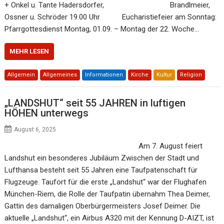
+ Onkel u. Tante Hadersdorfer, Brandlmeier,
Ossner u. Schröder 19.00 Uhr Eucharistiefeier am Sonntag:
Pfarrgottesdienst Montag, 01.09. – Montag der 22. Woche…
MEHR LESEN
Allgemein
Allgemeines
Informationen
Kirche
Kultur
Religion
„LANDSHUT“ seit 55 JAHREN in luftigen
HÖHEN unterwegs
August 6, 2025
Am 7. August feiert
Landshut ein besonderes Jubiläum Zwischen der Stadt und
Lufthansa besteht seit 55 Jahren eine Taufpatenschaft für
Flugzeuge. Taufort für die erste „Landshut“ war der Flughafen
München-Riem, die Rolle der Taufpatin übernahm Thea Deimer,
Gattin des damaligen Oberbürgermeisters Josef Deimer. Die
aktuelle „Landshut“, ein Airbus A320 mit der Kennung D-AIZT, ist