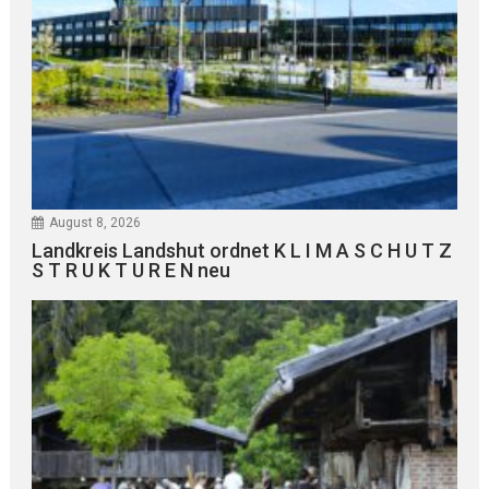
August 8, 2026
Landkreis Landshut ordnet K L I M A S C H U T Z
S T R U K T U R E N neu