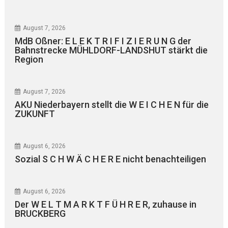
August 7, 2026
MdB Oßner: E L E K T R I F I Z I E R U N G der
Bahnstrecke MÜHLDORF-LANDSHUT stärkt die
Region
August 7, 2026
AKU Niederbayern stellt die W E I C H E N für die
ZUKUNFT
August 6, 2026
Sozial S C H W Ä C H E R E nicht benachteiligen
August 6, 2026
Der W E L T M A R K T F Ü H R E R, zuhause in
BRUCKBERG