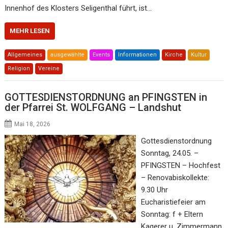
Innenhof des Klosters Seligenthal führt, ist…
MEHR LESEN
Allgemeines
ausgewählte
Events
Informationen
Kirche
Kultur
Religion
Vereine
GOTTESDIENSTORDNUNG an PFINGSTEN in
der Pfarrei St. WOLFGANG – Landshut
Mai 18, 2026
Gottesdienstordnung
Sonntag, 24.05. –
PFINGSTEN – Hochfest
– Renovabiskollekte:
9.30 Uhr
Eucharistiefeier am
Sonntag: f + Eltern
Kagerer u. Zimmermann