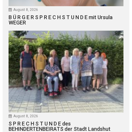
August 8, 2026
B Ü R G E R S P R E C H S T U N D E mit Ursula
WEGER
August 8, 2026
S P R E C H S T U N D E des
BEHINDERTENBEIRATS der Stadt Landshut