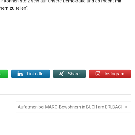
Wir können stolz sein auf unsere Demokratie und es macht mir
ern zu teilen“.
s
LinkedIn
Share
Instagram
Aufatmen bei MARO-Bewohnern in BUCH am ERLBACH