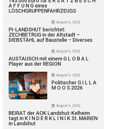
143.000 Euro für E R S A T Z B E S C H
A F F U N G eines
LÖSCHGRUPPENFAHRZEUGS
August 6, 2026
PI-LANDSHUT berichtet:
ZECHBETRUG in der Altstadt –
DIEBSTAHL auf Baustelle – Diverses
August 6, 2026
AUSTAUSCH mit einem G L O B A L
Player aus der REGION
August 6, 2026
Politischer G I L L A
M O O S 2026
August 6, 2026
BEIRAT der AOK Landshut-Kelheim
tagt in K I N D E R K L I N I K St. MARIEN
in Landshut