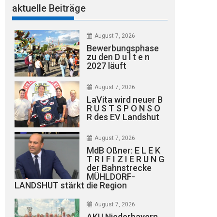
aktuelle Beiträge
August 7, 2026
Bewerbungsphase
zu den D u l t e n
2027 läuft
August 7, 2026
LaVita wird neuer B
R U S T S P O N S O
R des EV Landshut
August 7, 2026
MdB Oßner: E L E K
T R I F I Z I E R U N G
der Bahnstrecke
MÜHLDORF-
LANDSHUT stärkt die Region
August 7, 2026
AKU Niederbayern