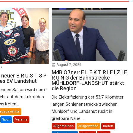
August 7, 2026
26
MdB Oßner: E L E K T R I F I Z I E
 neuer B R U S T S P
R U N G der Bahnstrecke
des EV Landshut
MÜHLDORF-LANDSHUT stärkt
die Region
nden Saison wird ebm-
ehr auf dem Trikot des
Die Elektrifizierung der 53,7 Kilometer
rtreten...
langen Schienenstrecke zwischen
Mühldorf und Landshut rückt in
ausgewählte
greifbare Nähe....
Sport
Vereine
Allgemeines
ausgewählte
Bauen