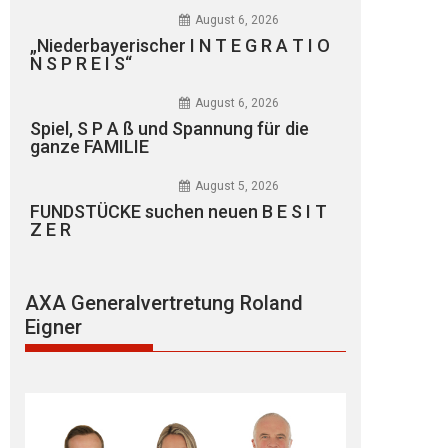
August 6, 2026
„Niederbayerischer I N T E G R A T I O
N S P R E I S“
August 6, 2026
Spiel, S P A ß und Spannung für die
ganze FAMILIE
August 5, 2026
FUNDSTÜCKE suchen neuen B E S I T
Z E R
AXA Generalvertretung Roland
Eigner