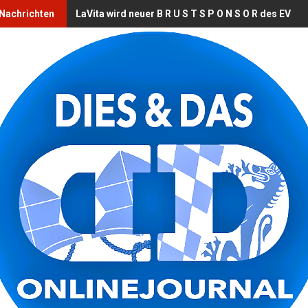
 Nachrichten
LaVita wird neuer B R U S T S P O N S O R des EV L