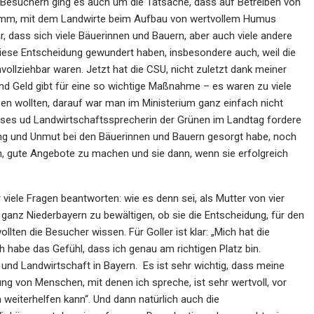
Besuchern ging es auch um die Tatsache, dass auf Betreiben von
ramm, mit dem Landwirte beim Aufbau von wertvollem Humus
ar, dass sich viele Bäuerinnen und Bauern, aber auch viele andere
se Entscheidung gewundert haben, insbesondere auch, weil die
vollziehbar waren. Jetzt hat die CSU, nicht zuletzt dank meiner
nd Geld gibt für eine so wichtige Maßnahme – es waren zu viele
zen wollten, darauf war man im Ministerium ganz einfach nicht
usses ud Landwirtschaftssprecherin der Grünen im Landtag fordere
hung und Unmut bei den Bäuerinnen und Bauern gesorgt habe, noch
nn, gute Angebote zu machen und sie dann, wenn sie erfolgreich
viele Fragen beantworten: wie es denn sei, als Mutter von vier
n ganz Niederbayern zu bewältigen, ob sie die Entscheidung, für den
lten die Besucher wissen. Für Goller ist klar: „Mich hat die
 habe das Gefühl, dass ich genau am richtigen Platz bin.
 und Landwirtschaft in Bayern. Es ist sehr wichtig, dass meine
mung von Menschen, mit denen ich spreche, ist sehr wertvoll, vor
 weiterhelfen kann“. Und dann natürlich auch die