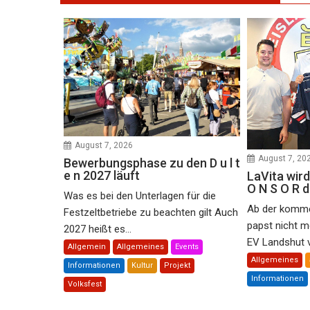
August 7, 2026
August 7, 20
Bewerbungsphase zu den D u l t
e n 2027 läuft
LaVita wird
O N S O R 
Was es bei den Unterlagen für die
Ab der komme
Festzeltbetriebe zu beachten gilt Auch
papst nicht m
2027 heißt es...
EV Landshut ve
Allgemein
Allgemeines
Events
Allgemeines
Informationen
Kultur
Projekt
Informationen
Volksfest