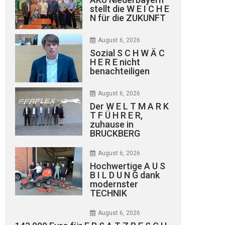
stellt die W E I C H E
N für die ZUKUNFT
August 6, 2026
Sozial S C H W Ä C
H E R E nicht
benachteiligen
August 6, 2026
Der W E L T M A R K
T F Ü H R E R,
zuhause in
BRUCKBERG
August 6, 2026
Hochwertige A U S
B I L D U N G dank
modernster
TECHNIK
August 6, 2026