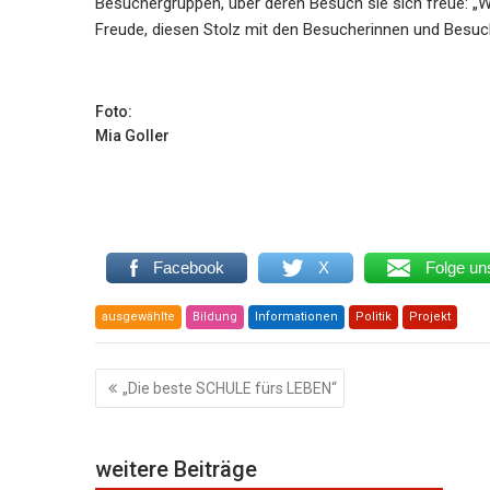
Besuchergruppen, über deren Besuch sie sich freue: „
Freude, diesen Stolz mit den Besucherinnen und Besuch
Foto:
Mia Goller
Facebook
X
Folge un
ausgewählte
Bildung
Informationen
Politik
Projekt
Beitragsnavigation
„Die beste SCHULE fürs LEBEN“
weitere Beiträge