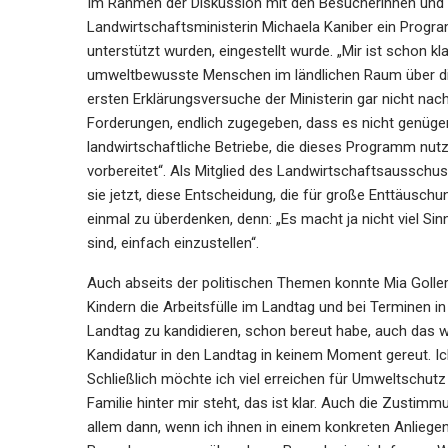
Im Rahmen der Diskussion mit den Besucherinnen und 
Landwirtschaftsministerin Michaela Kaniber ein Prog
unterstützt wurden, eingestellt wurde. „Mir ist schon kl
umweltbewusste Menschen im ländlichen Raum über die
ersten Erklärungsversuche der Ministerin gar nicht nach
Forderungen, endlich zugegeben, dass es nicht genüge
landwirtschaftliche Betriebe, die dieses Programm nut
vorbereitet“. Als Mitglied des Landwirtschaftsaussch
sie jetzt, diese Entscheidung, die für große Enttäusc
einmal zu überdenken, denn: „Es macht ja nicht viel Si
sind, einfach einzustellen“.
Auch abseits der politischen Themen konnte Mia Goller 
Kindern die Arbeitsfülle im Landtag und bei Terminen i
Landtag zu kandidieren, schon bereut habe, auch das wol
Kandidatur in den Landtag in keinem Moment gereut. Ich
Schließlich möchte ich viel erreichen für Umweltschutz
Familie hinter mir steht, das ist klar. Auch die Zustim
allem dann, wenn ich ihnen in einem konkreten Anliegen