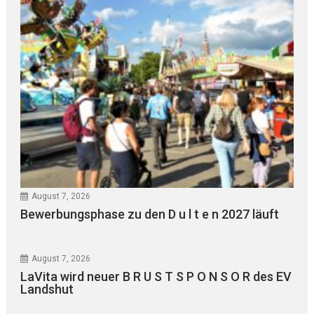
August 7, 2026
Bewerbungsphase zu den D u l t e n 2027 läuft
August 7, 2026
LaVita wird neuer B R U S T S P O N S O R des EV
Landshut