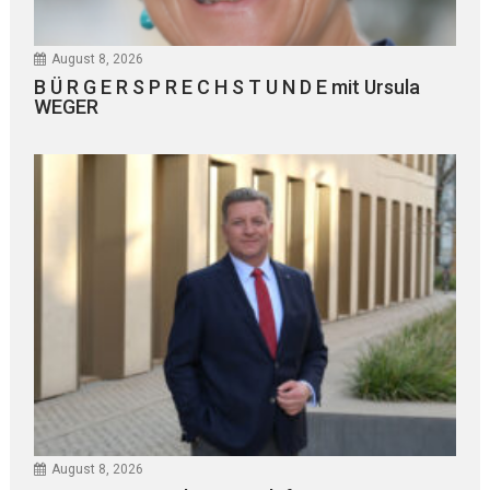
August 8, 2026
B Ü R G E R S P R E C H S T U N D E mit Ursula
WEGER
August 8, 2026