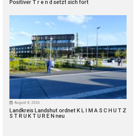
Positiver T r e n d setzt sich fort
August 8, 2026
Landkreis Landshut ordnet K L I M A S C H U T Z
S T R U K T U R E N neu