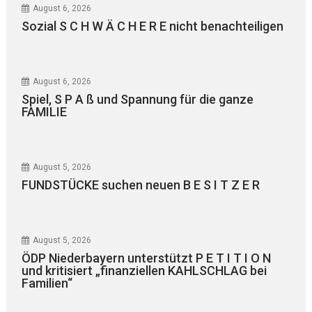
August 6, 2026
Sozial S C H W Ä C H E R E nicht benachteiligen
August 6, 2026
Spiel, S P A ß und Spannung für die ganze
FAMILIE
August 5, 2026
FUNDSTÜCKE suchen neuen B E S I T Z E R
August 5, 2026
ÖDP Niederbayern unterstützt P E T I T I O N
und kritisiert „finanziellen KAHLSCHLAG bei
Familien“