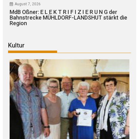
August 7, 2026
MdB Oßner: E L E K T R I F I Z I E R U N G der
Bahnstrecke MÜHLDORF-LANDSHUT stärkt die
Region
Kultur