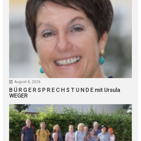
August 8, 2026
B Ü R G E R S P R E C H S T U N D E mit Ursula
WEGER