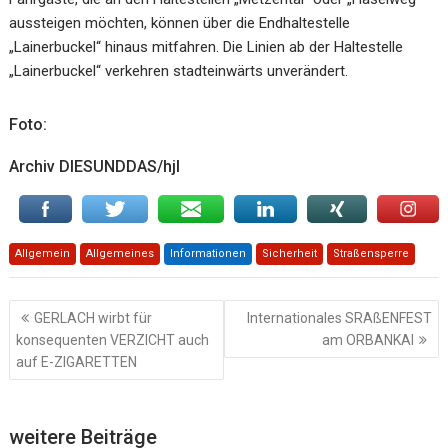
aussteigen möchten, können über die Endhaltestelle
„Lainerbuckel“ hinaus mitfahren. Die Linien ab der Haltestelle
„Lainerbuckel“ verkehren stadteinwärts unverändert.
Foto:
Archiv DIESUNDDAS/hjl
Allgemein
Allgemeines
Informationen
Sicherheit
Straßensperre
Beitragsnavigation
GERLACH wirbt für
Internationales SRAßENFEST
konsequenten VERZICHT auch
am ORBANKAI
auf E-ZIGARETTEN
weitere Beiträge