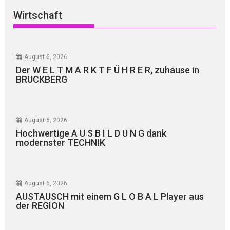
Wirtschaft
August 6, 2026
Der W E L T M A R K T F Ü H R E R, zuhause in
BRUCKBERG
August 6, 2026
Hochwertige A U S B I L D U N G dank
modernster TECHNIK
August 6, 2026
AUSTAUSCH mit einem G L O B A L Player aus
der REGION