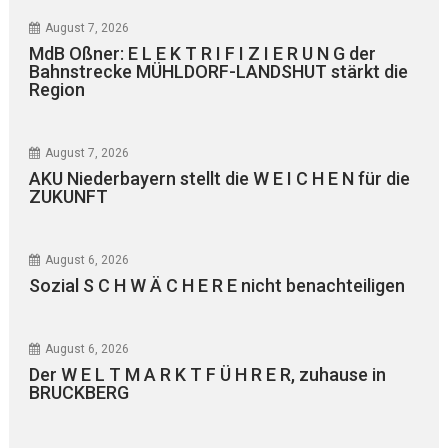
August 7, 2026
MdB Oßner: E L E K T R I F I Z I E R U N G der
Bahnstrecke MÜHLDORF-LANDSHUT stärkt die
Region
August 7, 2026
AKU Niederbayern stellt die W E I C H E N für die
ZUKUNFT
August 6, 2026
Sozial S C H W Ä C H E R E nicht benachteiligen
August 6, 2026
Der W E L T M A R K T F Ü H R E R, zuhause in
BRUCKBERG