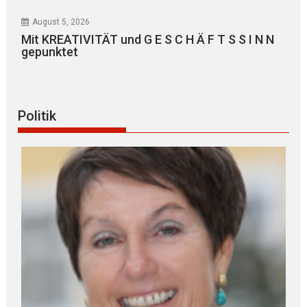
August 5, 2026
Mit KREATIVITÄT und G E S C H Ä F T S S I N N
gepunktet
Politik