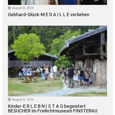
August 8, 2026
Gebhard-Glück-M E D A I L L E verliehen
August 8, 2026
Kinder-E R L E B N I S T A G begeistert
BESUCHER im Freilichtmuseum FINSTERAU