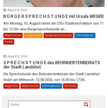
August 8, 2026
B Ü R G E R S P R E C H S T U N D E mit Ursula WEGER
Am Montag, 10. August bietet die CSU-Stadtratsfraktion von 11
bis 12 Uhr eine Bürgersprechstunde an....
Allgemeines
ausgewählte
Bürgersprechstunde
Informationen
Politik
August 8, 2026
S P R E C H S T U N D E des BEHINDERTENBEIRATS
der Stadt Landshut
Die Sprechstunde des Behindertenbeirats der Stadt Landshut
findet am Mittwoch, 12.08.2026, von 16.00 bis 17.00...
Allgemein
Allgemeines
Informationen
Senioren