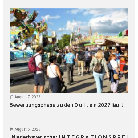
August 7, 2026
Bewerbungsphase zu den D u l t e n 2027 läuft
August 6, 2026
„Niederbayerischer I N T E G R A T I O N S P R E I