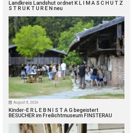
Landkreis Landshut ordnet K L I M A S C H U T Z
S T R U K T U R E N neu
August 8, 2026
Kinder-E R L E B N I S T A G begeistert
BESUCHER im Freilichtmuseum FINSTERAU