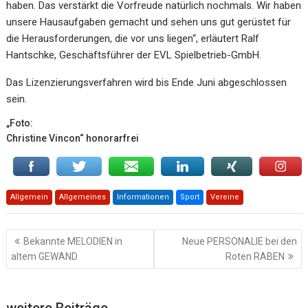
haben. Das verstärkt die Vorfreude natürlich nochmals. Wir haben
unsere Hausaufgaben gemacht und sehen uns gut gerüstet für
die Herausforderungen, die vor uns liegen“, erläutert Ralf
Hantschke, Geschäftsführer der EVL Spielbetrieb-GmbH.
Das Lizenzierungsverfahren wird bis Ende Juni abgeschlossen
sein.
„Foto:
Christine Vincon“ honorarfrei
Allgemein
Allgemeines
Informationen
Sport
Vereine
Beitragsnavigation
Bekannte MELODIEN in
Neue PERSONALIE bei den
altem GEWAND
Roten RABEN
weitere Beiträge