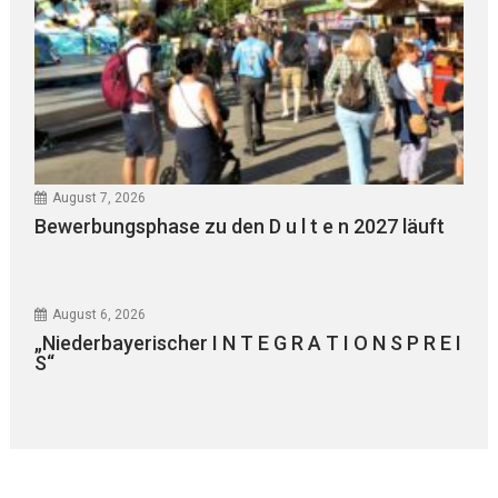
August 7, 2026
Bewerbungsphase zu den D u l t e n 2027 läuft
August 6, 2026
„Niederbayerischer I N T E G R A T I O N S P R E I
S“