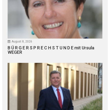
August 8, 2026
B Ü R G E R S P R E C H S T U N D E mit Ursula
WEGER