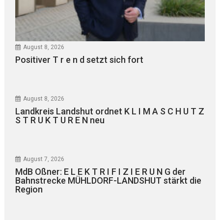
August 8, 2026
Positiver T r e n d setzt sich fort
August 8, 2026
Landkreis Landshut ordnet K L I M A S C H U T Z
S T R U K T U R E N neu
August 7, 2026
MdB Oßner: E L E K T R I F I Z I E R U N G der
Bahnstrecke MÜHLDORF-LANDSHUT stärkt die
Region