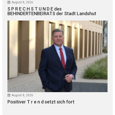
August 8, 2026
S P R E C H S T U N D E des
BEHINDERTENBEIRATS der Stadt Landshut
August 8, 2026
Positiver T r e n d setzt sich fort