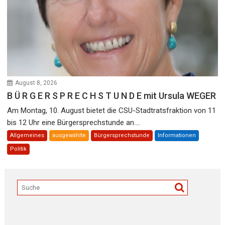
August 8, 2026
B Ü R G E R S P R E C H S T U N D E mit Ursula WEGER
Am Montag, 10. August bietet die CSU-Stadtratsfraktion von 11
bis 12 Uhr eine Bürgersprechstunde an....
Allgemeines
ausgewählte
Bürgersprechstunde
Informationen
Politik