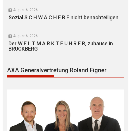
August 6, 2026
Sozial S C H W Ä C H E R E nicht benachteiligen
August 6, 2026
Der W E L T M A R K T F Ü H R E R, zuhause in
BRUCKBERG
AXA Generalvertretung Roland Eigner