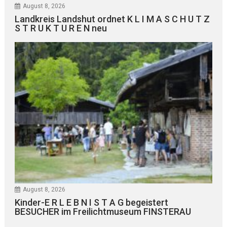
August 8, 2026
Landkreis Landshut ordnet K L I M A S C H U T Z
S T R U K T U R E N neu
August 8, 2026
Kinder-E R L E B N I S T A G begeistert
BESUCHER im Freilichtmuseum FINSTERAU