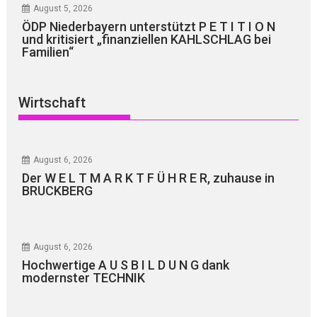
August 5, 2026
ÖDP Niederbayern unterstützt P E T I T I O N
und kritisiert „finanziellen KAHLSCHLAG bei
Familien“
Wirtschaft
August 6, 2026
Der W E L T M A R K T F Ü H R E R, zuhause in
BRUCKBERG
August 6, 2026
Hochwertige A U S B I L D U N G dank
modernster TECHNIK