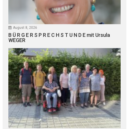
August 8, 2026
B Ü R G E R S P R E C H S T U N D E mit Ursula
WEGER