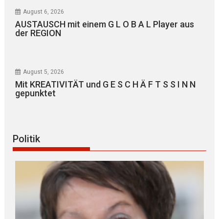
August 6, 2026
AUSTAUSCH mit einem G L O B A L Player aus
der REGION
August 5, 2026
Mit KREATIVITÄT und G E S C H Ä F T S S I N N
gepunktet
Politik