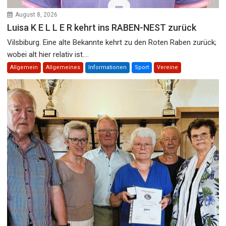
August 8, 2026
Luisa K E L L E R kehrt ins RABEN-NEST zurück
Vilsbiburg. Eine alte Bekannte kehrt zu den Roten Raben zurück;
wobei alt hier relativ ist....
Allgemein
Allgemeines
Informationen
Sport
Vereine