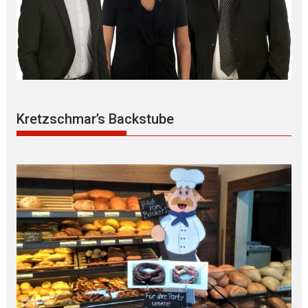
Kretzschmar’s Backstube