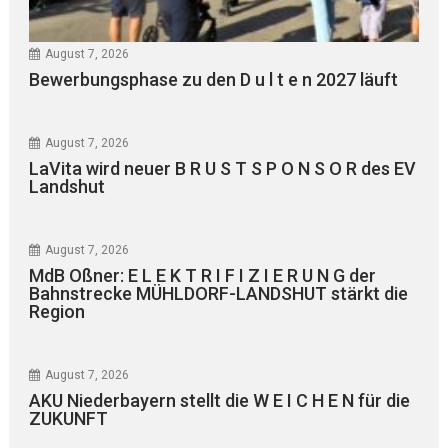
August 7, 2026
Bewerbungsphase zu den D u l t e n 2027 läuft
August 7, 2026
LaVita wird neuer B R U S T S P O N S O R des EV
Landshut
August 7, 2026
MdB Oßner: E L E K T R I F I Z I E R U N G der
Bahnstrecke MÜHLDORF-LANDSHUT stärkt die
Region
August 7, 2026
AKU Niederbayern stellt die W E I C H E N für die
ZUKUNFT