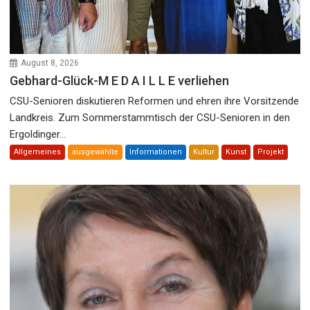
August 8, 2026
Gebhard-Glück-M E D A I L L E verliehen
CSU-Senioren diskutieren Reformen und ehren ihre Vorsitzende
Landkreis. Zum Sommerstammtisch der CSU-Senioren in den
Ergoldinger...
Allgemeines
ausgewählte
Informationen
Kultur
Kunst
Projekt