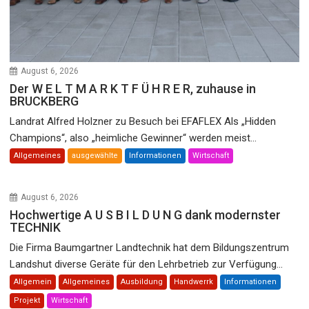
August 6, 2026
Der W E L T M A R K T F Ü H R E R, zuhause in
BRUCKBERG
Landrat Alfred Holzner zu Besuch bei EFAFLEX Als „Hidden
Champions“, also „heimliche Gewinner“ werden meist...
Allgemeines
ausgewählte
Informationen
Wirtschaft
August 6, 2026
Hochwertige A U S B I L D U N G dank modernster
TECHNIK
Die Firma Baumgartner Landtechnik hat dem Bildungszentrum
Landshut diverse Geräte für den Lehrbetrieb zur Verfügung...
Allgemein
Allgemeines
Ausbildung
Handwerrk
Informationen
Projekt
Wirtschaft