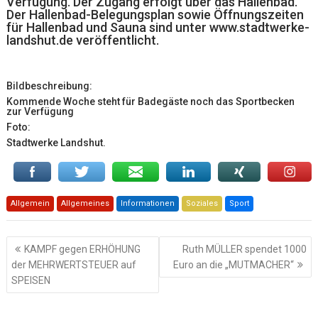
Verfügung. Der Zugang erfolgt über das Hallenbad.
Der Hallenbad-Belegungsplan sowie Öffnungszeiten
für Hallenbad und Sauna sind unter www.stadtwerke-
landshut.de veröffentlicht.
Bildbeschreibung:
Kommende Woche steht für Badegäste noch das Sportbecken
zur Verfügung
Foto:
Stadtwerke Landshut.
Allgemein
Allgemeines
Informationen
Soziales
Sport
Beitragsnavigation
KAMPF gegen ERHÖHUNG
Ruth MÜLLER spendet 1000
der MEHRWERTSTEUER auf
Euro an die „MUTMACHER“
SPEISEN