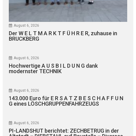
August 6, 2026
Der W E L T M A R K T F Ü H R E R, zuhause in
BRUCKBERG
August 6, 2026
Hochwertige A U S B I L D U N G dank
modernster TECHNIK
August 6, 2026
143.000 Euro für E R S A T Z B E S C H A F F U N
G eines LÖSCHGRUPPENFAHRZEUGS
August 6, 2026
PI-LANDSHUT berichtet: ZECHBETRUG in der