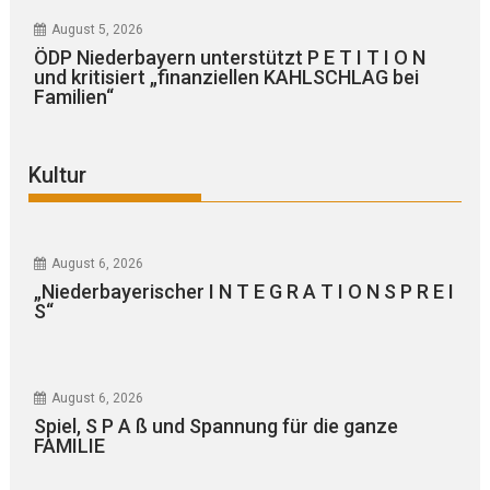
August 5, 2026
ÖDP Niederbayern unterstützt P E T I T I O N
und kritisiert „finanziellen KAHLSCHLAG bei
Familien“
Kultur
August 6, 2026
„Niederbayerischer I N T E G R A T I O N S P R E I
S“
August 6, 2026
Spiel, S P A ß und Spannung für die ganze
FAMILIE