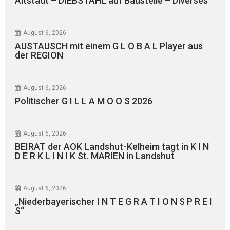
Altstadt – DIEBSTAHL auf Baustelle – Diverses
August 6, 2026
AUSTAUSCH mit einem G L O B A L Player aus
der REGION
August 6, 2026
Politischer G I L L A M O O S 2026
August 6, 2026
BEIRAT der AOK Landshut-Kelheim tagt in K I N
D E R K L I N I K St. MARIEN in Landshut
August 6, 2026
„Niederbayerischer I N T E G R A T I O N S P R E I
S“