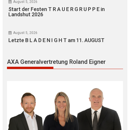
August 5, 2026
Start der Festen T R A U E R G R U P P E in
Landshut 2026
August 5, 2026
Letzte B L A D E N I G H T am 11. AUGUST
AXA Generalvertretung Roland Eigner