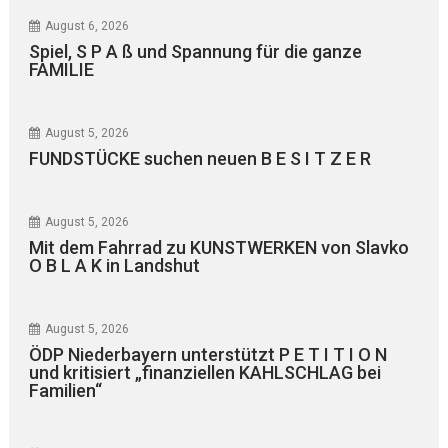
August 6, 2026
Spiel, S P A ß und Spannung für die ganze
FAMILIE
August 5, 2026
FUNDSTÜCKE suchen neuen B E S I T Z E R
August 5, 2026
Mit dem Fahrrad zu KUNSTWERKEN von Slavko
O B L A K in Landshut
August 5, 2026
ÖDP Niederbayern unterstützt P E T I T I O N
und kritisiert „finanziellen KAHLSCHLAG bei
Familien“