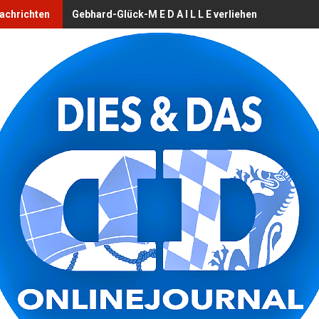
Nachrichten
Gebhard-Glück-M E D A I L L E verliehen