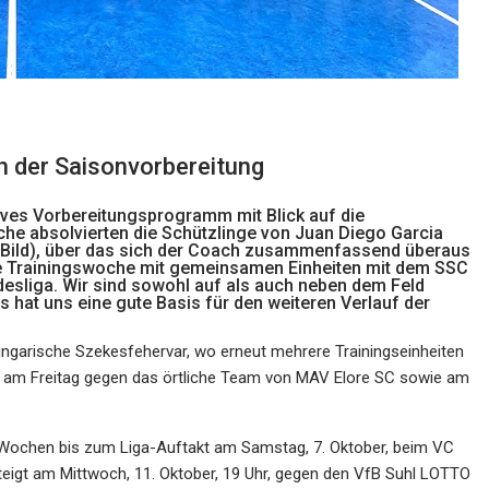
n der Saisonvorbereitung
sives Vorbereitungsprogramm mit Blick auf die
he absolvierten die Schützlinge von Juan Diego Garcia
n (Bild), über das sich der Coach zusammenfassend überaus
ute Trainingswoche mit gemeinsamen Einheiten mit dem SSC
esliga. Wir sind sowohl auf als auch neben dem Feld
at uns eine gute Basis für den weiteren Verlauf der
 ungarische Szekesfehervar, wo erneut mehrere Trainingseinheiten
am Freitag gegen das örtliche Team von MAV Elore SC sowie am
 Wochen bis zum Liga-Auftakt am Samstag, 7. Oktober, beim VC
steigt am Mittwoch, 11. Oktober, 19 Uhr, gegen den VfB Suhl LOTTO