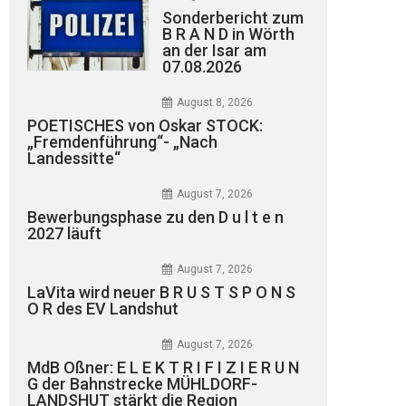
Sonderbericht zum
B R A N D in Wörth
an der Isar am
07.08.2026
August 8, 2026
POETISCHES von Oskar STOCK:
„Fremdenführung“- „Nach
Landessitte“
August 7, 2026
Bewerbungsphase zu den D u l t e n
2027 läuft
August 7, 2026
LaVita wird neuer B R U S T S P O N S
O R des EV Landshut
August 7, 2026
MdB Oßner: E L E K T R I F I Z I E R U N
G der Bahnstrecke MÜHLDORF-
LANDSHUT stärkt die Region