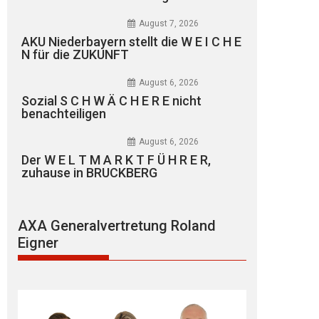
August 7, 2026
AKU Niederbayern stellt die W E I C H E
N für die ZUKUNFT
August 6, 2026
Sozial S C H W Ä C H E R E nicht
benachteiligen
August 6, 2026
Der W E L T M A R K T F Ü H R E R,
zuhause in BRUCKBERG
AXA Generalvertretung Roland
Eigner