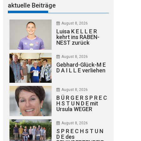
aktuelle Beiträge
August 8, 2026
Luisa K E L L E R
kehrt ins RABEN-
NEST zurück
August 8, 2026
Gebhard-Glück-M E
D A I L L E verliehen
August 8, 2026
B Ü R G E R S P R E C
H S T U N D E mit
Ursula WEGER
August 8, 2026
S P R E C H S T U N
D E des