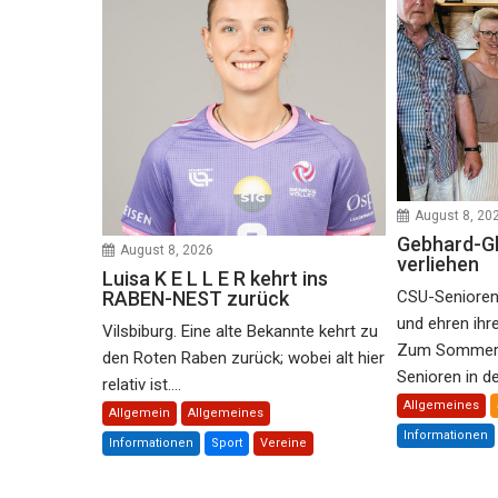
August 8, 20
Gebhard-Glü
August 8, 2026
verliehen
Luisa K E L L E R kehrt ins
RABEN-NEST zurück
CSU-Senioren
und ehren ihr
Vilsbiburg. Eine alte Bekannte kehrt zu
Zum Sommers
den Roten Raben zurück; wobei alt hier
Senioren in de
relativ ist....
Allgemeines
Allgemein
Allgemeines
Informationen
Informationen
Sport
Vereine