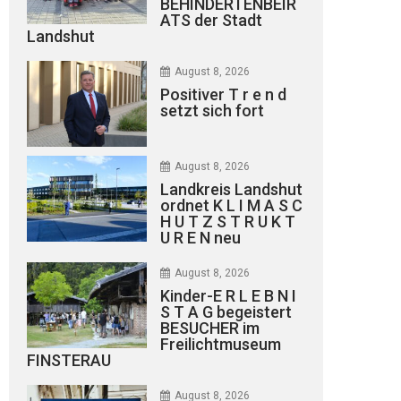
BEHINDERTENBEIR
ATS der Stadt
Landshut
August 8, 2026
Positiver T r e n d
setzt sich fort
August 8, 2026
Landkreis Landshut
ordnet K L I M A S C
H U T Z S T R U K T
U R E N neu
August 8, 2026
Kinder-E R L E B N I
S T A G begeistert
BESUCHER im
Freilichtmuseum
FINSTERAU
August 8, 2026