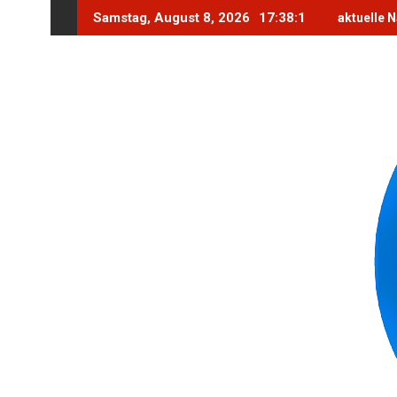
Skip
Samstag, August 8, 2026
17:38:3
aktuelle 
to
content