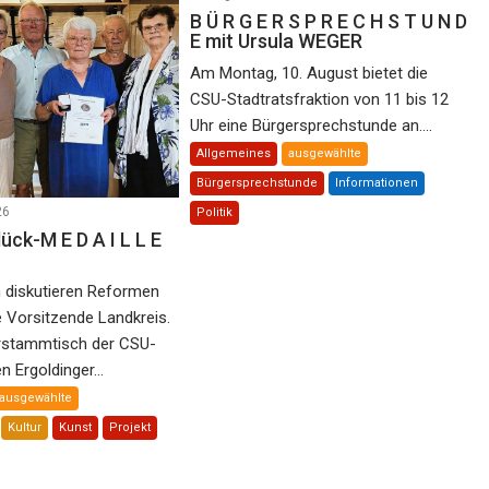
B Ü R G E R S P R E C H S T U N D
E mit Ursula WEGER
Am Montag, 10. August bietet die
CSU-Stadtratsfraktion von 11 bis 12
Uhr eine Bürgersprechstunde an....
Allgemeines
ausgewählte
Bürgersprechstunde
Informationen
26
Politik
ck-M E D A I L L E
 diskutieren Reformen
e Vorsitzende Landkreis.
tammtisch der CSU-
n Ergoldinger...
ausgewählte
Kultur
Kunst
Projekt