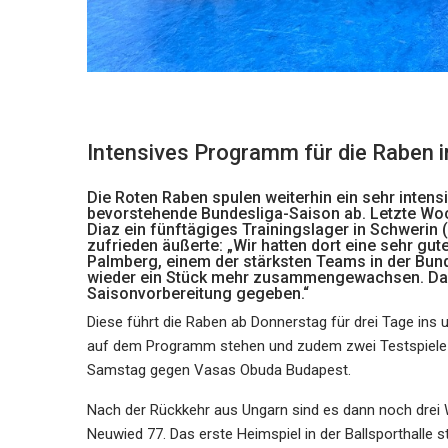
Intensives Programm für die Raben i
Die Roten Raben spulen weiterhin ein sehr inten
bevorstehende Bundesliga-Saison ab. Letzte Woc
Diaz ein fünftägiges Trainingslager in Schweri
zufrieden äußerte: „Wir hatten dort eine sehr g
Palmberg, einem der stärksten Teams in der Bund
wieder ein Stück mehr zusammengewachsen. Das h
Saisonvorbereitung gegeben.“
Diese führt die Raben ab Donnerstag für drei Tage ins
auf dem Programm stehen und zudem zwei Testspiele 
Samstag gegen Vasas Obuda Budapest.
Nach der Rückkehr aus Ungarn sind es dann noch drei
Neuwied 77. Das erste Heimspiel in der Ballsporthalle 