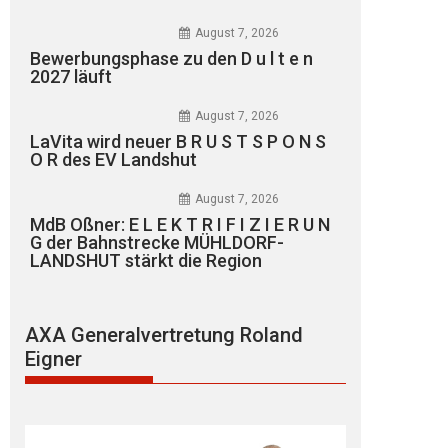
August 7, 2026
Bewerbungsphase zu den D u l t e n
2027 läuft
August 7, 2026
LaVita wird neuer B R U S T S P O N S
O R des EV Landshut
August 7, 2026
MdB Oßner: E L E K T R I F I Z I E R U N
G der Bahnstrecke MÜHLDORF-
LANDSHUT stärkt die Region
AXA Generalvertretung Roland
Eigner