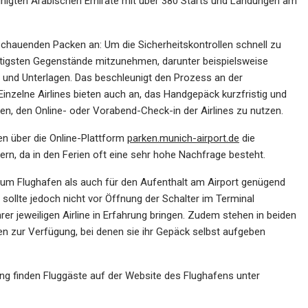
reinigten Arabischen Emirate mit über 380 Starts und Landungen am
sschauenden Packen an: Um die Sicherheitskontrollen schnell zu
htigsten Gegenstände mitzunehmen, darunter beispielsweise
nd Unterlagen. Das beschleunigt den Prozess an der
Einzelne Airlines bieten auch an, das Handgepäck kurzfristig und
n, den Online- oder Vorabend-Check-in der Airlines zu nutzen.
en über die Online-Plattform
parken.munich-airport.de
die
ern, da in den Ferien oft eine sehr hohe Nachfrage besteht.
zum Flughafen als auch für den Aufenthalt am Airport genügend
sollte jedoch nicht vor Öffnung der Schalter im Terminal
er jeweiligen Airline in Erfahrung bringen. Zudem stehen in beiden
n zur Verfügung, bei denen sie ihr Gepäck selbst aufgeben
ung finden Fluggäste auf der Website des Flughafens unter