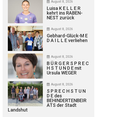
August 8, 2026
Luisa K E L L E R
kehrt ins RABEN-
NEST zurück
August 8, 2026
Gebhard-Glück-M E
D A I L L E verliehen
August 8, 2026
B Ü R G E R S P R E C
H S T U N D E mit
Ursula WEGER
August 8, 2026
S P R E C H S T U N
D E des
BEHINDERTENBEIR
ATS der Stadt
Landshut