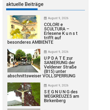
aktuelle Beiträge
August 9, 2026
COLORI e
SCULTURA –
Erlesene K u n s t
trifft auf
besonderes AMBIENTE
August 9, 2026
U P D A T E zur
SANIERUNG der
Veldener Straße
(B15) unter
abschnittsweiser VOLLSPERRUNG
August 9, 2026
S E G N U N G des
WEGKREUZES am
Birkenberg