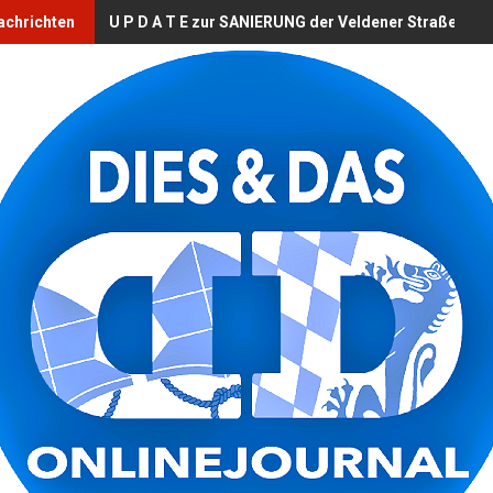
achrichten
U P D A T E zur SANIERUNG der Veldener Straße (B