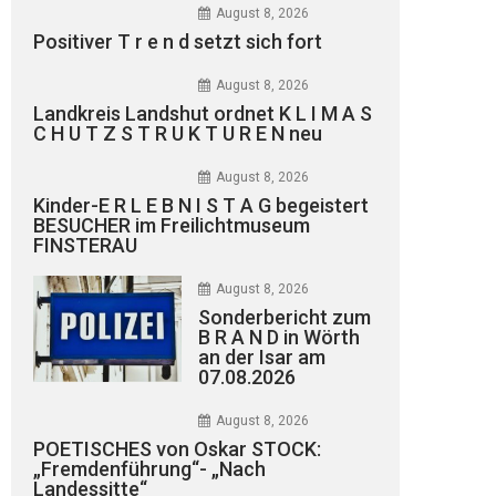
August 8, 2026
Positiver T r e n d setzt sich fort
August 8, 2026
Landkreis Landshut ordnet K L I M A S
C H U T Z S T R U K T U R E N neu
August 8, 2026
Kinder-E R L E B N I S T A G begeistert
BESUCHER im Freilichtmuseum
FINSTERAU
August 8, 2026
Sonderbericht zum
B R A N D in Wörth
an der Isar am
07.08.2026
August 8, 2026
POETISCHES von Oskar STOCK:
„Fremdenführung“- „Nach
Landessitte“