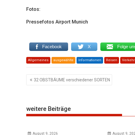
Fotos:
Pressefotos Airport Munich
Facebook
X
Folge un
Allgemeines
ausgewählte
Informationen
Reisen
Verkehr
Beitragsnavigation
32 OBSTBÄUME verschiedener SORTEN
weitere Beiträge
August 9, 2026
August 9, 20