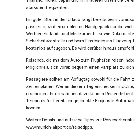
Thailand, Indien, Japan und im mittleren Osten die Ve
stärksten frequentiert.
Ein guter Start in den Urlaub fängt bereits beim vorau
passieren, wird empfohlen im Handgepäck nur die wic
Wertgegenstände und Medikamente, sowie Dokumente u
Sicherheitskontrolle und beim Einsteigen ins Flugzeug. 
kostenlos aufzugeben. Es wird darüber hinaus empfohle
Reisende, die mit dem Auto zum Flughafen reisen, hab
Möglichkeit, sich vorab bequem einen Parkplatz zu sich
Passagiere sollten am Abflugtag sowohl für die Fahrt 
Zeit einplanen. Wer an diesem Tag einchecken möchte, 
erscheinen. Informationen dazu können Reisende bei ihr
Terminals für bereits eingecheckte Fluggäste Automate
können.
Weitere Details und nützliche Tipps zur Reisevorbereit
www.munich-airport.de/reisetipps
.