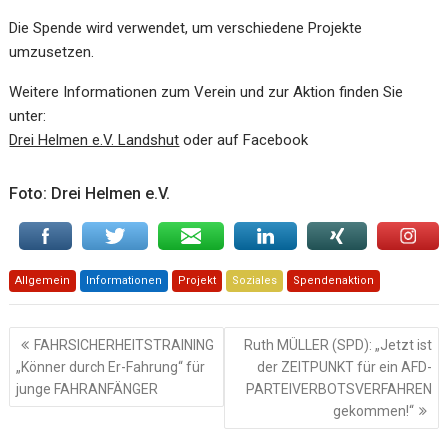
Die Spende wird verwendet, um verschiedene Projekte
umzusetzen.
Weitere Informationen zum Verein und zur Aktion finden Sie
unter:
Drei Helmen e.V. Landshut
oder auf Facebook
Foto: Drei Helmen e.V.
Allgemein
Informationen
Projekt
Soziales
Spendenaktion
Beitragsnavigation
FAHRSICHERHEITSTRAINING
Ruth MÜLLER (SPD): „Jetzt ist
„Könner durch Er-Fahrung“ für
der ZEITPUNKT für ein AFD-
junge FAHRANFÄNGER
PARTEIVERBOTSVERFAHREN
gekommen!“