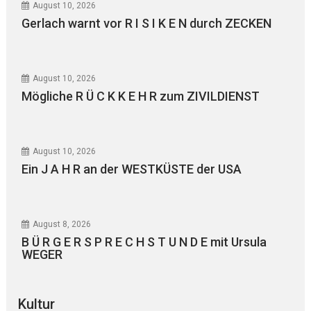
August 10, 2026
Gerlach warnt vor R I S I K E N durch ZECKEN
August 10, 2026
Mögliche R Ü C K K E H R zum ZIVILDIENST
August 10, 2026
Ein J A H R an der WESTKÜSTE der USA
August 8, 2026
B Ü R G E R S P R E C H S T U N D E mit Ursula
WEGER
Kultur