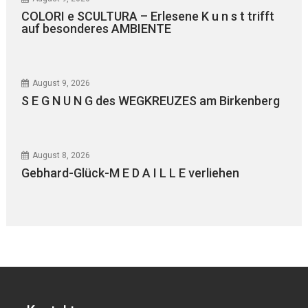
COLORI e SCULTURA – Erlesene K u n s t trifft
auf besonderes AMBIENTE
August 9, 2026
S E G N U N G des WEGKREUZES am Birkenberg
August 8, 2026
Gebhard-Glück-M E D A I L L E verliehen