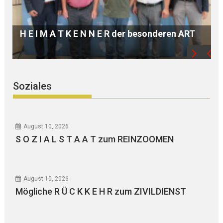
„HER SOUND – THEIR VOICE
 R der besonderen ART
E L und Zeitgenossinnen“
Soziales
August 10, 2026
S O Z I A L S T A A T zum REINZOOMEN
August 10, 2026
Mögliche R Ü C K K E H R zum ZIVILDIENST