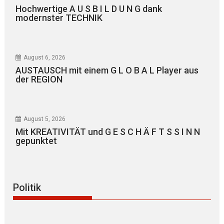
Hochwertige A U S B I L D U N G dank
modernster TECHNIK
August 6, 2026
AUSTAUSCH mit einem G L O B A L Player aus
der REGION
August 5, 2026
Mit KREATIVITÄT und G E S C H Ä F T S S I N N
gepunktet
Politik