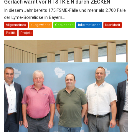
Gerlach warnt vor R I S I K E N durch ZECKEN
In diesem Jahr bereits 175 FSME-Fälle und mehr als 2.700 Fälle
der Lyme-Borreliose in Bayern...
Allgemeines
ausgewählte
Gesundheit
Informationen
Krankheit
Politik
Projekt