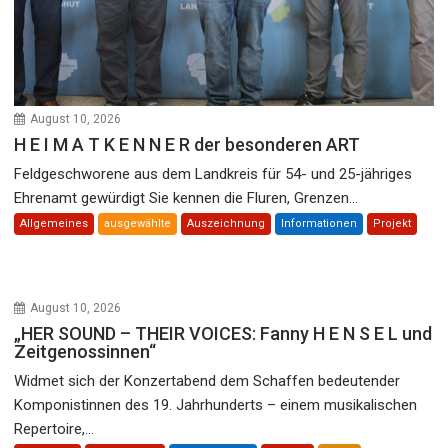
August 10, 2026
H E I M A T K E N N E R der besonderen ART
Feldgeschworene aus dem Landkreis für 54- und 25-jähriges
Ehrenamt gewürdigt Sie kennen die Fluren, Grenzen...
Allgemeines
ausgewählte
Auszeichnung
Informationen
Projekt
August 10, 2026
„HER SOUND – THEIR VOICES: Fanny H E N S E L und
Zeitgenossinnen“
Widmet sich der Konzertabend dem Schaffen bedeutender
Komponistinnen des 19. Jahrhunderts – einem musikalischen
Repertoire,...