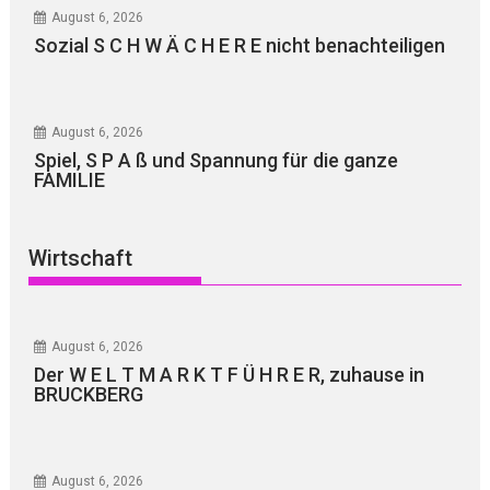
August 6, 2026
Sozial S C H W Ä C H E R E nicht benachteiligen
August 6, 2026
Spiel, S P A ß und Spannung für die ganze
FAMILIE
Wirtschaft
August 6, 2026
Der W E L T M A R K T F Ü H R E R, zuhause in
BRUCKBERG
August 6, 2026