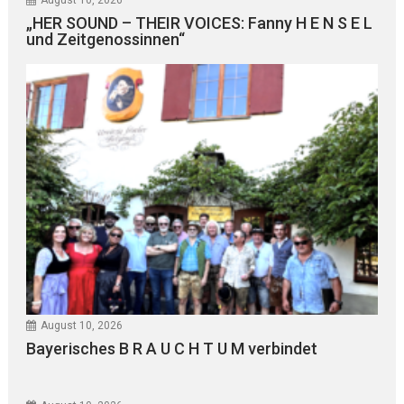
„HER SOUND – THEIR VOICES: Fanny H E N S E L
und Zeitgenossinnen“
August 10, 2026
Bayerisches B R A U C H T U M verbindet