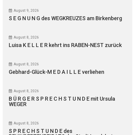
August 9, 2026
S E G N U N G des WEGKREUZES am Birkenberg
August 8, 2026
Luisa K E L L E R kehrt ins RABEN-NEST zurück
August 8, 2026
Gebhard-Glück-M E D A I L L E verliehen
August 8, 2026
B Ü R G E R S P R E C H S T U N D E mit Ursula
WEGER
August 8, 2026
S P R E C H S T U N D E des