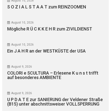
August 10, 2026
S O Z I A L S T A A T zum REINZOOMEN
August 10, 2026
Mögliche R Ü C K K E H R zum ZIVILDIENST
August 10, 2026
Ein J A H R an der WESTKÜSTE der USA
August 9, 2026
COLORI e SCULTURA – Erlesene K u n s t trifft
auf besonderes AMBIENTE
August 9, 2026
U P D A T E zur SANIERUNG der Veldener Straße
(B15) unter abschnittsweiser VOLLSPERRUNG