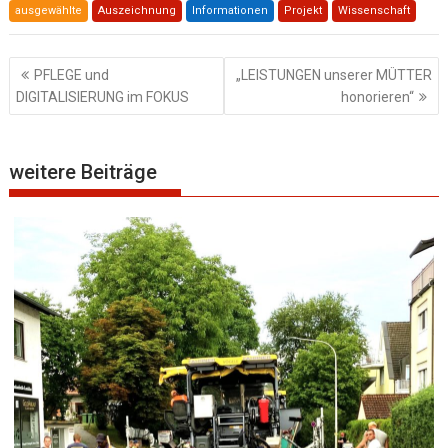
ausgewählte
Auszeichnung
Informationen
Projekt
Wissenschaft
Beitragsnavigation
PFLEGE und
„LEISTUNGEN unserer MÜTTER
DIGITALISIERUNG im FOKUS
honorieren“
weitere Beiträge