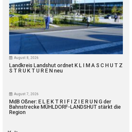
August 8, 2026
Landkreis Landshut ordnet K L I M A S C H U T Z
S T R U K T U R E N neu
August 7, 2026
MdB Oßner: E L E K T R I F I Z I E R U N G der
Bahnstrecke MÜHLDORF-LANDSHUT stärkt die
Region