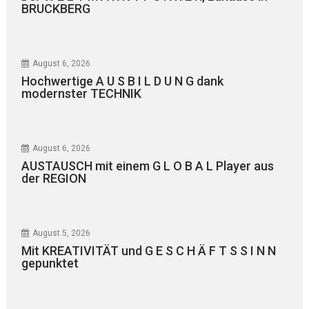
BRUCKBERG
August 6, 2026
Hochwertige A U S B I L D U N G dank
modernster TECHNIK
August 6, 2026
AUSTAUSCH mit einem G L O B A L Player aus
der REGION
August 5, 2026
Mit KREATIVITÄT und G E S C H Ä F T S S I N N
gepunktet