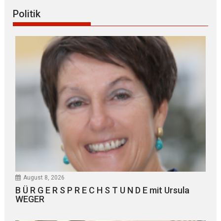
Politik
August 8, 2026
B Ü R G E R S P R E C H S T U N D E mit Ursula
WEGER