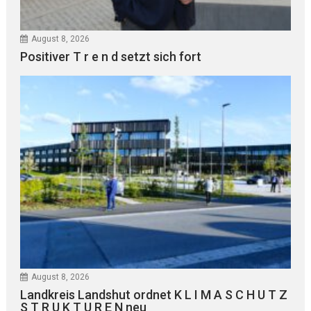
August 8, 2026
Positiver T r e n d setzt sich fort
August 8, 2026
Landkreis Landshut ordnet K L I M A S C H U T Z
S T R U K T U R E N neu