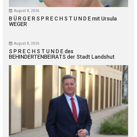
August 8, 2026
B Ü R G E R S P R E C H S T U N D E mit Ursula
WEGER
August 8, 2026
S P R E C H S T U N D E des
BEHINDERTENBEIRATS der Stadt Landshut