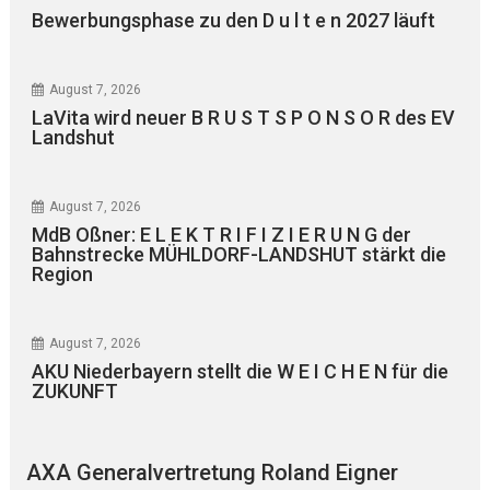
Bewerbungsphase zu den D u l t e n 2027 läuft
August 7, 2026
LaVita wird neuer B R U S T S P O N S O R des EV
Landshut
August 7, 2026
MdB Oßner: E L E K T R I F I Z I E R U N G der
Bahnstrecke MÜHLDORF-LANDSHUT stärkt die
Region
August 7, 2026
AKU Niederbayern stellt die W E I C H E N für die
ZUKUNFT
AXA Generalvertretung Roland Eigner