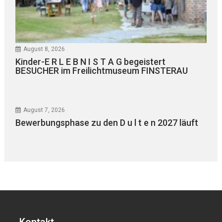
August 8, 2026
Kinder-E R L E B N I S T A G begeistert
BESUCHER im Freilichtmuseum FINSTERAU
August 7, 2026
Bewerbungsphase zu den D u l t e n 2027 läuft