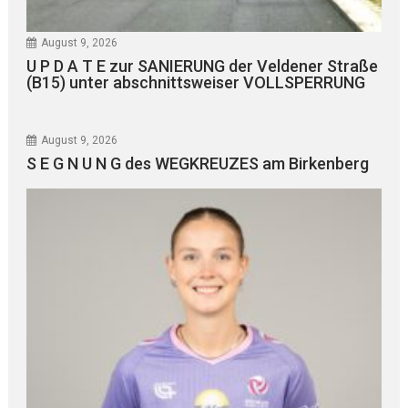
August 9, 2026
U P D A T E zur SANIERUNG der Veldener Straße
(B15) unter abschnittsweiser VOLLSPERRUNG
August 9, 2026
S E G N U N G des WEGKREUZES am Birkenberg