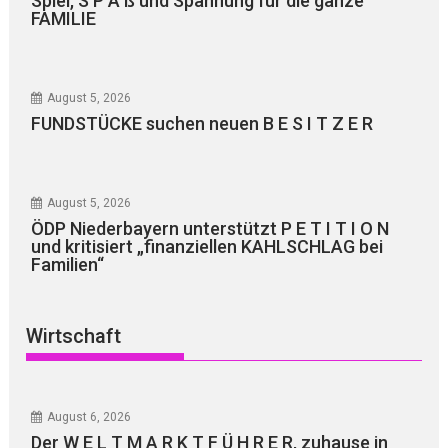
Spiel, S P A ß und Spannung für die ganze
FAMILIE
August 5, 2026
FUNDSTÜCKE suchen neuen B E S I T Z E R
August 5, 2026
ÖDP Niederbayern unterstützt P E T I T I O N
und kritisiert „finanziellen KAHLSCHLAG bei
Familien“
Wirtschaft
August 6, 2026
Der W E L T M A R K T F Ü H R E R, zuhause in