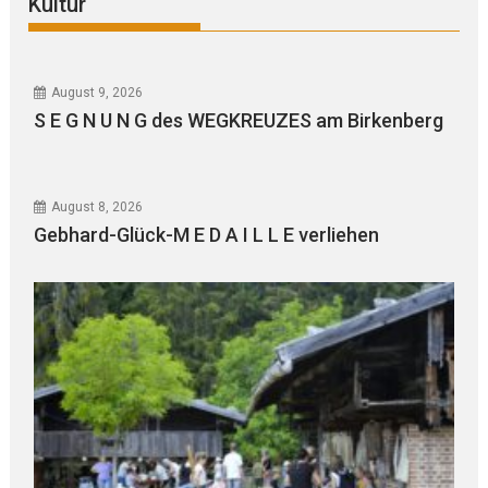
Kultur
August 9, 2026
S E G N U N G des WEGKREUZES am Birkenberg
August 8, 2026
Gebhard-Glück-M E D A I L L E verliehen