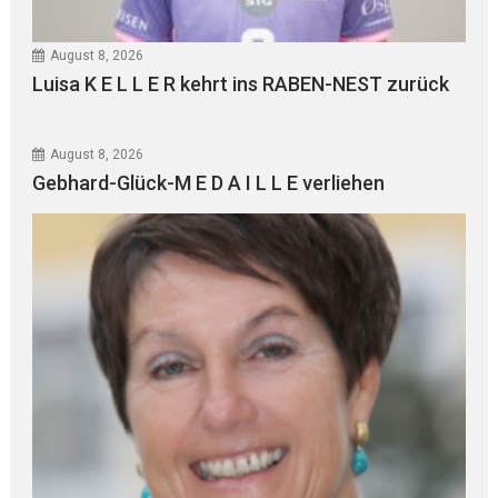
August 8, 2026
Luisa K E L L E R kehrt ins RABEN-NEST zurück
August 8, 2026
Gebhard-Glück-M E D A I L L E verliehen