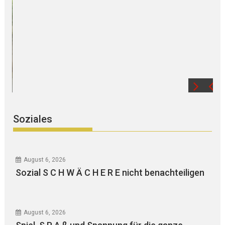
PI-LANDSHUT berichtet: Körperliche
AUSEINANDERSETZUNG zwischen
Jugendlichen, ZEUGEN gesucht –
Freizeithütte vorsätzlich in BRAND gesetzt –
Diverses
Soziales
August 6, 2026
Sozial S C H W Ä C H E R E nicht benachteiligen
August 6, 2026