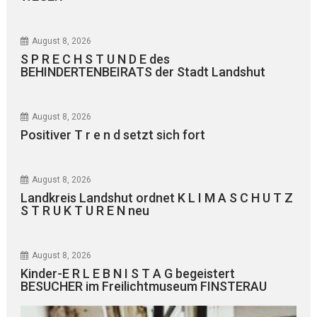
August 8, 2026
S P R E C H S T U N D E des
BEHINDERTENBEIRATS der Stadt Landshut
August 8, 2026
Positiver T r e n d setzt sich fort
August 8, 2026
Landkreis Landshut ordnet K L I M A S C H U T Z
S T R U K T U R E N neu
August 8, 2026
Kinder-E R L E B N I S T A G begeistert
BESUCHER im Freilichtmuseum FINSTERAU