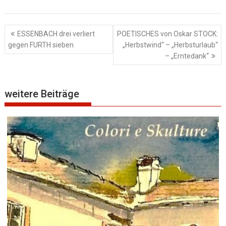
Beitragsnavigation
ESSENBACH drei verliert
POETISCHES von Oskar STOCK:
gegen FURTH sieben
„Herbstwind“ – „Herbsturlaub“
– „Erntedank“
weitere Beiträge