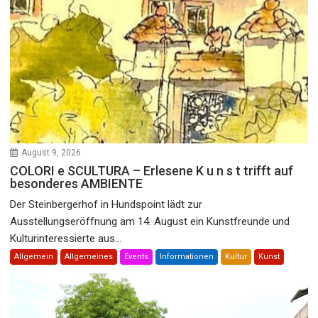
August 9, 2026
COLORI e SCULTURA – Erlesene K u n s t trifft auf
besonderes AMBIENTE
Der Steinbergerhof in Hundspoint lädt zur
Ausstellungseröffnung am 14. August ein Kunstfreunde und
Kulturinteressierte aus...
Allgemein
Allgemeines
Events
Informationen
Kultur
Kunst