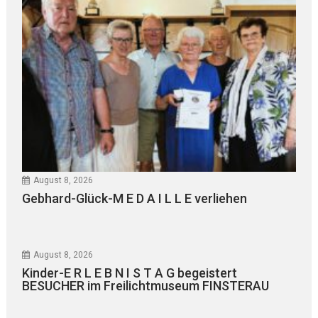
August 8, 2026
Gebhard-Glück-M E D A I L L E verliehen
August 8, 2026
Kinder-E R L E B N I S T A G begeistert
BESUCHER im Freilichtmuseum FINSTERAU