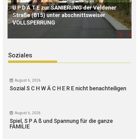
r
S E G N U N G des WEGKREUZES am
Birkenberg
Soziales
August 6, 2026
Sozial S C H W Ä C H E R E nicht benachteiligen
August 6, 2026
Spiel, S P A ß und Spannung für die ganze
FAMILIE