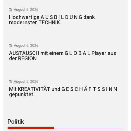
August 6, 2026
Hochwertige A U S B I L D U N G dank
modernster TECHNIK
August 6, 2026
AUSTAUSCH mit einem G L O B A L Player aus
der REGION
August 5, 2026
Mit KREATIVITÄT und G E S C H Ä F T S S I N N
gepunktet
Politik