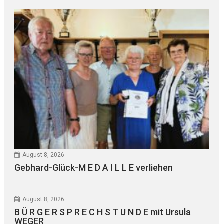
August 8, 2026
Gebhard-Glück-M E D A I L L E verliehen
August 8, 2026
B Ü R G E R S P R E C H S T U N D E mit Ursula
WEGER