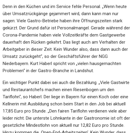
Denn in den Küchen und im Service fehle Personal. „Wenn heute
über Umsatzrückgänge gejammert wird, dann kann man nur
sagen: Viele Gastro-Betriebe haben ihre Öffnungszeiten stark
gekürzt. Der Grund dafür ist Personalmangel. Gerade während der
Corona-Pandemie haben viele Vollzeitkräfte dem Gastgewerbe
dauerhaft den Rücken gekehrt. Das liegt auch am Verhalten der
Arbeitgeber in dieser Zeit. Kein Wunder also, dass dann auch der
Umsatz zurückgeht“, so der Geschäftsführer der NGG
Niederbayern. Kurt Haberl spricht von „vielen hausgemachten
Problemen“ in der Gastro-Branche in Landshut.
Ein wichtiger Punkt dabei sei auch die Bezahlung. „Viele Gastwirte
und Restaurantchefs machen einen Riesenbogen um den
Tariflohn“, so Haberl. Der liege in Bayern für einen Koch oder eine
Kellnerin mit Ausbildung schon beim Start in den Job bei aktuell
17,85 Euro pro Stunde. „Den fairen Tariflohn verdienen viele aber
leider nicht. Die unterste Lohnkante in der Gastronomie ist oft der
gesetzliche Mindestlohn von aktuell nur 12,82 Euro pro Stunde.
Hinzu kommen die ‚Open-End-Arbeitszeiten‘. Kein Wunder, dass