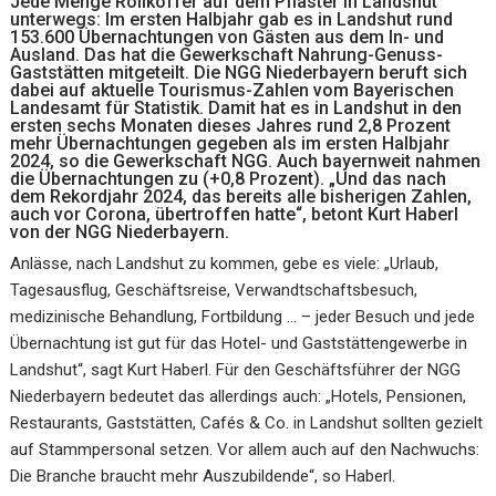
Jede Menge Rollkoffer auf dem Pflaster in Landshut
unterwegs: Im ersten Halbjahr gab es in Landshut rund
153.600 Übernachtungen von Gästen aus dem In- und
Ausland. Das hat die Gewerkschaft Nahrung-Genuss-
Gaststätten mitgeteilt. Die NGG Niederbayern beruft sich
dabei auf aktuelle Tourismus-Zahlen vom Bayerischen
Landesamt für Statistik. Damit hat es in Landshut in den
ersten sechs Monaten dieses Jahres rund 2,8 Prozent
mehr Übernachtungen gegeben als im ersten Halbjahr
2024, so die Gewerkschaft NGG. Auch bayernweit nahmen
die Übernachtungen zu (+0,8 Prozent). „Und das nach
dem Rekordjahr 2024, das bereits alle bisherigen Zahlen,
auch vor Corona, übertroffen hatte“, betont Kurt Haberl
von der NGG Niederbayern.
Anlässe, nach Landshut zu kommen, gebe es viele: „Urlaub,
Tagesausflug, Geschäftsreise, Verwandtschaftsbesuch,
medizinische Behandlung, Fortbildung … – jeder Besuch und jede
Übernachtung ist gut für das Hotel- und Gaststättengewerbe in
Landshut“, sagt Kurt Haberl. Für den Geschäftsführer der NGG
Niederbayern bedeutet das allerdings auch: „Hotels, Pensionen,
Restaurants, Gaststätten, Cafés & Co. in Landshut sollten gezielt
auf Stammpersonal setzen. Vor allem auch auf den Nachwuchs:
Die Branche braucht mehr Auszubildende“, so Haberl.