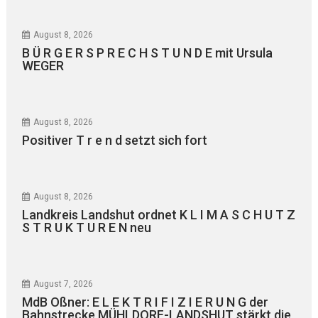
August 8, 2026
B Ü R G E R S P R E C H S T U N D E mit Ursula
WEGER
August 8, 2026
Positiver T r e n d setzt sich fort
August 8, 2026
Landkreis Landshut ordnet K L I M A S C H U T Z
S T R U K T U R E N neu
August 7, 2026
MdB Oßner: E L E K T R I F I Z I E R U N G der
Bahnstrecke MÜHLDORF-LANDSHUT stärkt die