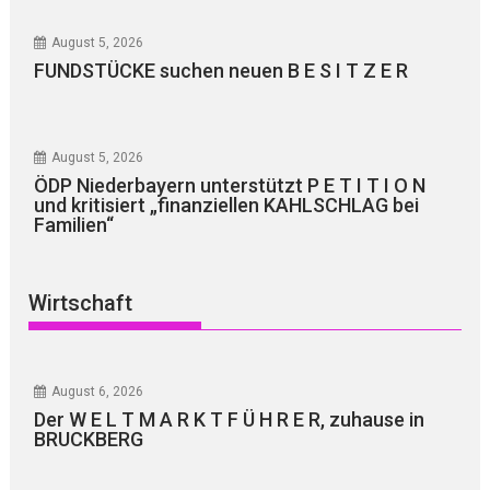
August 5, 2026
FUNDSTÜCKE suchen neuen B E S I T Z E R
August 5, 2026
ÖDP Niederbayern unterstützt P E T I T I O N
und kritisiert „finanziellen KAHLSCHLAG bei
Familien“
Wirtschaft
August 6, 2026
Der W E L T M A R K T F Ü H R E R, zuhause in
BRUCKBERG