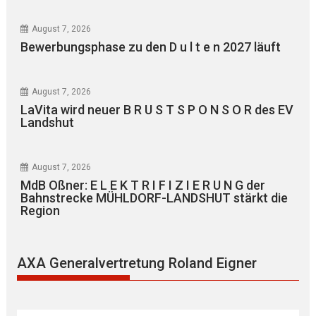
August 7, 2026
Bewerbungsphase zu den D u l t e n 2027 läuft
August 7, 2026
LaVita wird neuer B R U S T S P O N S O R des EV
Landshut
August 7, 2026
MdB Oßner: E L E K T R I F I Z I E R U N G der
Bahnstrecke MÜHLDORF-LANDSHUT stärkt die
Region
AXA Generalvertretung Roland Eigner