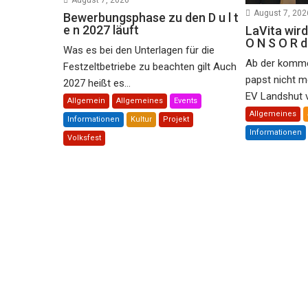
August 7, 2026
August 7, 202
Bewerbungsphase zu den D u l t
e n 2027 läuft
LaVita wird
O N S O R 
Was es bei den Unterlagen für die
Ab der komme
Festzeltbetriebe zu beachten gilt Auch
papst nicht m
2027 heißt es...
EV Landshut ve
Allgemein
Allgemeines
Events
Allgemeines
Informationen
Kultur
Projekt
Informationen
Volksfest