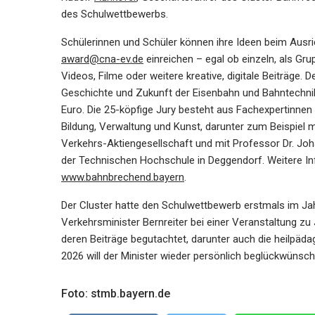
des Schulwettbewerbs.
Schülerinnen und Schüler können ihre Ideen beim Ausri
award@cna-ev.de
einreichen – egal ob einzeln, als Gru
Videos, Filme oder weitere kreative, digitale Beiträge. 
Geschichte und Zukunft der Eisenbahn und Bahntechnik 
Euro. Die 25-köpfige Jury besteht aus Fachexpertinne
Bildung, Verwaltung und Kunst, darunter zum Beispiel 
Verkehrs-Aktiengesellschaft und mit Professor Dr. J
der Technischen Hochschule in Deggendorf. Weitere In
www.bahnbrechend.bayern
.
Der Cluster hatte den Schulwettbewerb erstmals im Jah
Verkehrsminister Bernreiter bei einer Veranstaltung 
deren Beiträge begutachtet, darunter auch die heilpä
2026 will der Minister wieder persönlich beglückwünsc
Foto: stmb.bayern.de