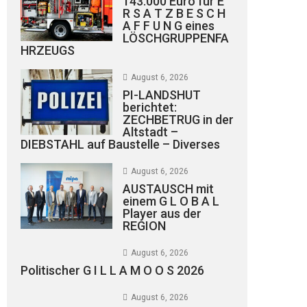
143.000 Euro für E
R S A T Z B E S C H
A F F U N G eines
LÖSCHGRUPPENFA
HRZEUGS
August 6, 2026
PI-LANDSHUT
berichtet:
ZECHBETRUG in der
Altstadt –
DIEBSTAHL auf Baustelle – Diverses
August 6, 2026
AUSTAUSCH mit
einem G L O B A L
Player aus der
REGION
August 6, 2026
Politischer G I L L A M O O S 2026
August 6, 2026