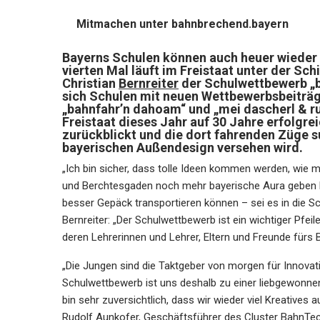
Mitmachen unter
bahnbrechend.bayern
Bayerns Schulen können auch heuer wieder i
vierten Mal läuft im Freistaat unter der S
Christian
Bernreiter
der Schulwettbewerb „
sich Schulen mit neuen Wettbewerbsbeiträg
„bahnfahr’n dahoam“ und „mei dascherl & ruc
Freistaat dieses Jahr auf 30 Jahre erfolg
zurückblickt und die dort fahrenden Züge s
bayerischen Außendesign versehen wird.
„Ich bin sicher, dass tolle Ideen kommen werden, wi
und Berchtesgaden noch mehr bayerische Aura geben 
besser Gepäck transportieren können – sei es in die S
Bernreiter: „Der Schulwettbewerb ist ein wichtiger Pf
deren Lehrerinnen und Lehrer, Eltern und Freunde fürs 
„Die Jungen sind die Taktgeber von morgen für Innovat
Schulwettbewerb ist uns deshalb zu einer liebgewonnen
bin sehr zuversichtlich, dass wir wieder viel Kreative
Rudolf
Aunkofer
, Geschäftsführer des Cluster BahnTec