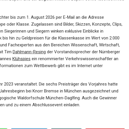
chter bis zum 1. August 2026 per E-Mail an die Adresse
ppe oder Klasse. Zugelassen sind Bilder, Skizzen, Konzepte, Clips,
Den Siegerinnen und Siegern winken exklusive Einblicke in
bis hin zu Geldpreisen für die Klassenkasse im Wert von 2.000
n und Fachexperten aus den Bereichen Wissenschaft, Wirtschaft,
mit Tim
Dahlmann-Resing
der Vorstandssprecher der Nürnberger
ohannes
Klühspies
ein renommierter Verkehrswissenschaftler an
formationen zum Wettbewerb gibt es im Internet unter
r 2023 veranstaltet. Die sechs Preisträger des Vorjahres hatte
zu Jahresbeginn bei Knorr Bremse in München ausgezeichnet und
dagogische Waldorfschule München-Daglfing. Auch die Gewinner
hen und zu einem Abschlussevent einladen.