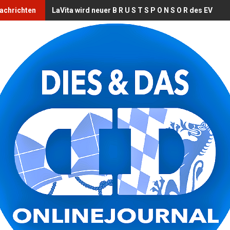
Nachrichten
LaVita wird neuer B R U S T S P O N S O R des EV Lan