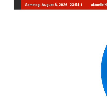
Skip
Samstag, August 8, 2026
23:54:2
aktuelle 
to
content