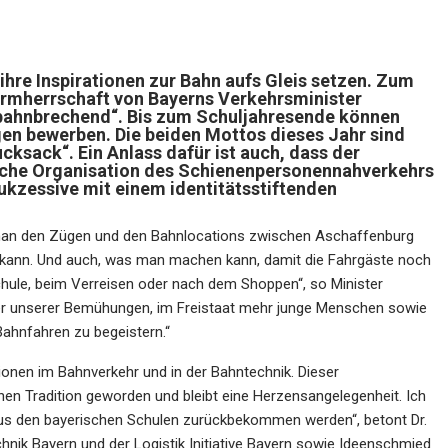
hre Inspirationen zur Bahn aufs Gleis setzen. Zum
chirmherrschaft von Bayerns Verkehrsminister
bahnbrechend“. Bis zum Schuljahresende können
en bewerben. Die beiden Mottos dieses Jahr sind
ksack“. Ein Anlass dafür ist auch, dass der
reiche Organisation des Schienenpersonennahverkehrs
ukzessive mit einem identitätsstiftenden
e man den Zügen und den Bahnlocations zwischen Aschaffenburg
kann. Und auch, was man machen kann, damit die Fahrgäste noch
chule, beim Verreisen oder nach dem Shoppen“, so Minister
eiler unserer Bemühungen, im Freistaat mehr junge Menschen sowie
Bahnfahren zu begeistern.“
ionen im Bahnverkehr und in der Bahntechnik. Dieser
en Tradition geworden und bleibt eine Herzensangelegenheit. Ich
s aus den bayerischen Schulen zurückbekommen werden“, betont Dr.
hnik Bayern und der Logistik Initiative Bayern sowie Ideenschmied