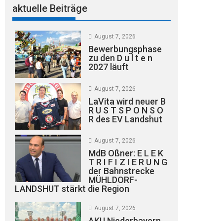
aktuelle Beiträge
August 7, 2026
Bewerbungsphase
zu den D u l t e n
2027 läuft
August 7, 2026
LaVita wird neuer B
R U S T S P O N S O
R des EV Landshut
August 7, 2026
MdB Oßner: E L E K
T R I F I Z I E R U N G
der Bahnstrecke
MÜHLDORF-
LANDSHUT stärkt die Region
August 7, 2026
AKU Niederbayern