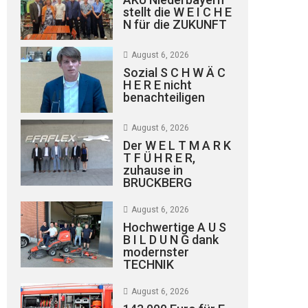
stellt die W E I C H E
N für die ZUKUNFT
August 6, 2026
Sozial S C H W Ä C
H E R E nicht
benachteiligen
August 6, 2026
Der W E L T M A R K
T F Ü H R E R,
zuhause in
BRUCKBERG
August 6, 2026
Hochwertige A U S
B I L D U N G dank
modernster
TECHNIK
August 6, 2026