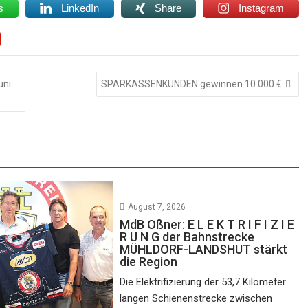
s
LinkedIn
Share
Instagram
uni
SPARKASSENKUNDEN gewinnen 10.000 €
August 7, 2026
MdB Oßner: E L E K T R I F I Z I E
R U N G der Bahnstrecke
MÜHLDORF-LANDSHUT stärkt
die Region
Die Elektrifizierung der 53,7 Kilometer
langen Schienenstrecke zwischen