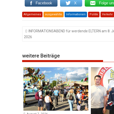
Facebook
X
Folge un
Allgemeines
ausgewählte
Informationen
Politik
Verkehr
Beitragsnavigation
INFORMATIONSABEND für werdende ELTERN am 8. J
2026
weitere Beiträge