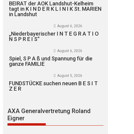
BEIRAT der AOK Landshut-Kelheim
tagt in K I N D E R K L I N I K St. MARIEN
in Landshut
August 6, 2026
„Niederbayerischer I N T E G R A T I O
N S P R E I S“
August 6, 2026
Spiel, S P A ß und Spannung für die
ganze FAMILIE
August 5, 2026
FUNDSTÜCKE suchen neuen B E S I T
Z E R
AXA Generalvertretung Roland
Eigner