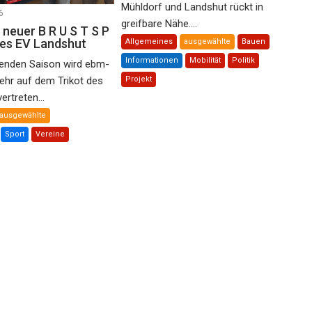
Mühldorf und Landshut rückt in
6
greifbare Nähe....
 neuer B R U S T S P
des EV Landshut
Allgemeines
ausgewählte
Bauen
Informationen
Mobilität
Politik
nden Saison wird ebm-
ehr auf dem Trikot des
Projekt
rtreten...
ausgewählte
Sport
Vereine