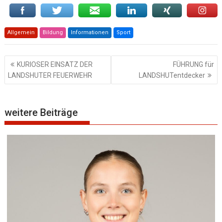
Allgemein
Bildung
Informationen
Sport
Beitragsnavigation
KURIOSER EINSATZ DER
FÜHRUNG für
LANDSHUTER FEUERWEHR
LANDSHUTentdecker
weitere Beiträge