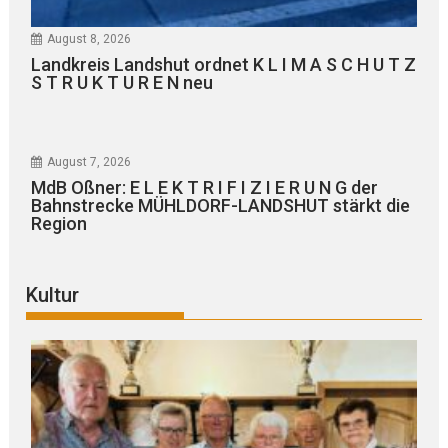
August 8, 2026
Landkreis Landshut ordnet K L I M A S C H U T Z
S T R U K T U R E N neu
August 7, 2026
MdB Oßner: E L E K T R I F I Z I E R U N G der
Bahnstrecke MÜHLDORF-LANDSHUT stärkt die
Region
Kultur