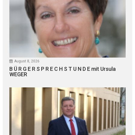
August 8, 2026
B Ü R G E R S P R E C H S T U N D E mit Ursula
WEGER