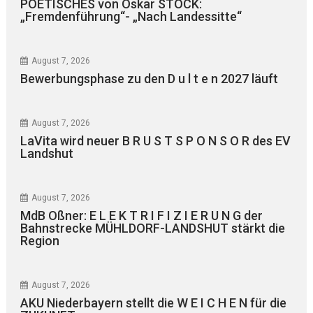
POETISCHES von Oskar STOCK:
„Fremdenführung“- „Nach Landessitte“
August 7, 2026
Bewerbungsphase zu den D u l t e n 2027 läuft
August 7, 2026
LaVita wird neuer B R U S T S P O N S O R des EV
Landshut
August 7, 2026
MdB Oßner: E L E K T R I F I Z I E R U N G der
Bahnstrecke MÜHLDORF-LANDSHUT stärkt die
Region
August 7, 2026
AKU Niederbayern stellt die W E I C H E N für die