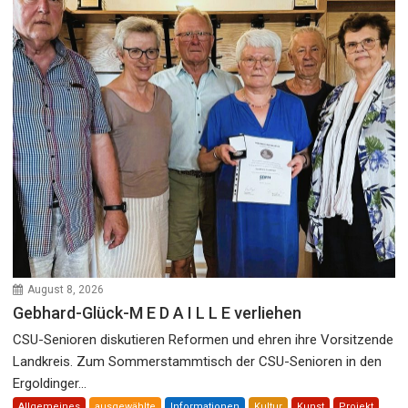
August 8, 2026
Gebhard-Glück-M E D A I L L E verliehen
CSU-Senioren diskutieren Reformen und ehren ihre Vorsitzende
Landkreis. Zum Sommerstammtisch der CSU-Senioren in den
Ergoldinger...
Allgemeines
ausgewählte
Informationen
Kultur
Kunst
Projekt