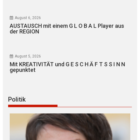
August 6, 2026
AUSTAUSCH mit einem G L O B A L Player aus
der REGION
August 5, 2026
Mit KREATIVITÄT und G E S C H Ä F T S S I N N
gepunktet
Politik