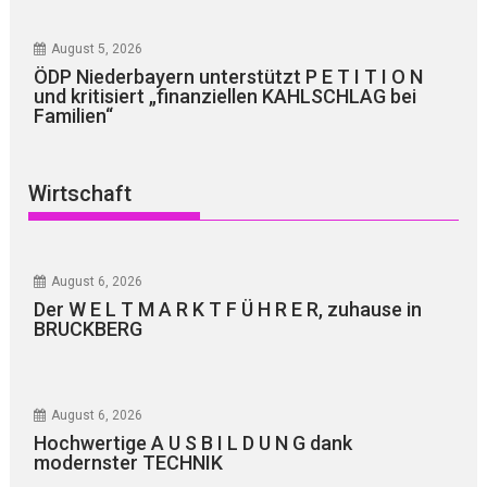
August 5, 2026
ÖDP Niederbayern unterstützt P E T I T I O N
und kritisiert „finanziellen KAHLSCHLAG bei
Familien“
Wirtschaft
August 6, 2026
Der W E L T M A R K T F Ü H R E R, zuhause in
BRUCKBERG
August 6, 2026
Hochwertige A U S B I L D U N G dank
modernster TECHNIK