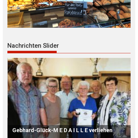
Nachrichten Slider
B Ü R G E R S P R E C H S T U N D E mit Ursula
WEGER