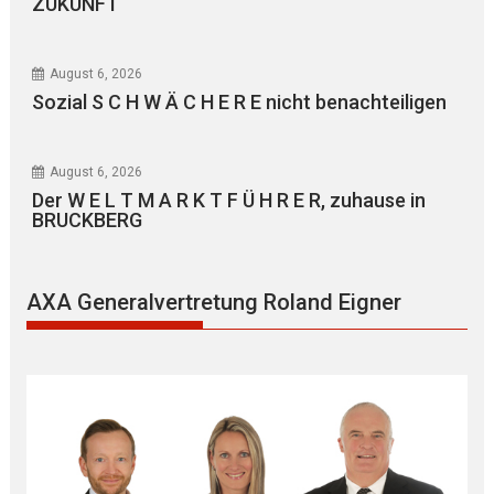
ZUKUNFT
August 6, 2026
Sozial S C H W Ä C H E R E nicht benachteiligen
August 6, 2026
Der W E L T M A R K T F Ü H R E R, zuhause in
BRUCKBERG
AXA Generalvertretung Roland Eigner