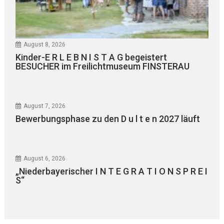
August 8, 2026
Kinder-E R L E B N I S T A G begeistert
BESUCHER im Freilichtmuseum FINSTERAU
August 7, 2026
Bewerbungsphase zu den D u l t e n 2027 läuft
August 6, 2026
„Niederbayerischer I N T E G R A T I O N S P R E I
S“