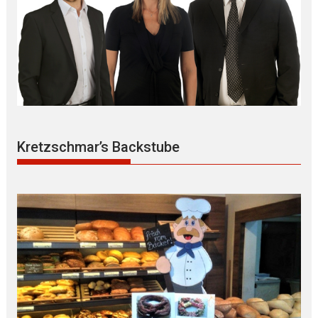
Kretzschmar’s Backstube