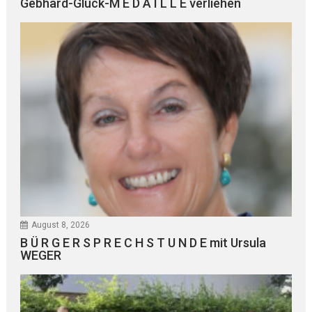
Gebhard-Glück-M E D A I L L E verliehen
August 8, 2026
B Ü R G E R S P R E C H S T U N D E mit Ursula
WEGER