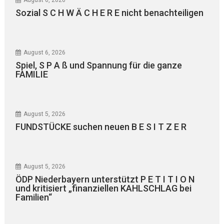
Sozial S C H W Ä C H E R E nicht benachteiligen
August 6, 2026
Spiel, S P A ß und Spannung für die ganze
FAMILIE
August 5, 2026
FUNDSTÜCKE suchen neuen B E S I T Z E R
August 5, 2026
ÖDP Niederbayern unterstützt P E T I T I O N
und kritisiert „finanziellen KAHLSCHLAG bei
Familien“