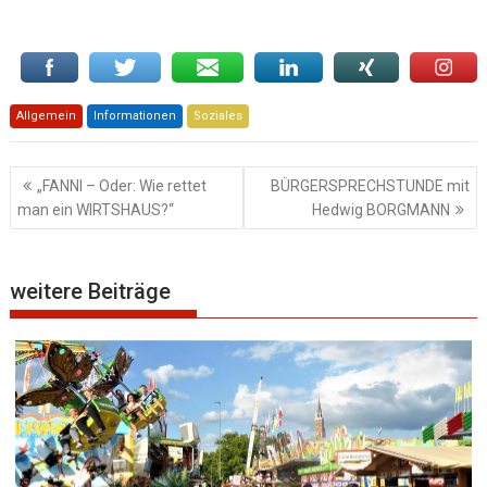
Allgemein
Informationen
Soziales
Beitragsnavigation
„FANNI – Oder: Wie rettet
BÜRGERSPRECHSTUNDE mit
man ein WIRTSHAUS?“
Hedwig BORGMANN
weitere Beiträge