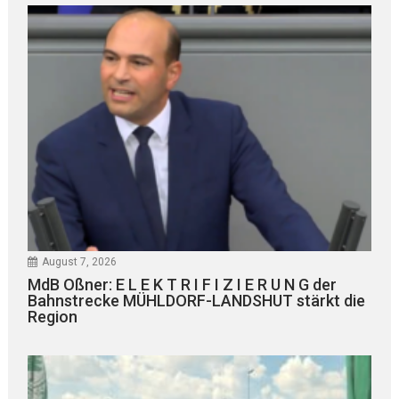
August 7, 2026
MdB Oßner: E L E K T R I F I Z I E R U N G der
Bahnstrecke MÜHLDORF-LANDSHUT stärkt die
Region