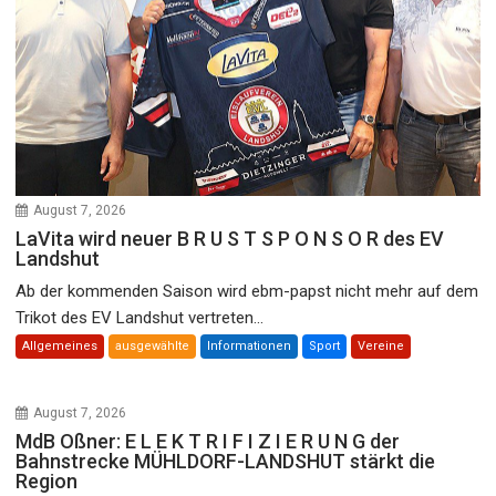
August 7, 2026
LaVita wird neuer B R U S T S P O N S O R des EV
Landshut
Ab der kommenden Saison wird ebm-papst nicht mehr auf dem
Trikot des EV Landshut vertreten...
Allgemeines
ausgewählte
Informationen
Sport
Vereine
August 7, 2026
MdB Oßner: E L E K T R I F I Z I E R U N G der
Bahnstrecke MÜHLDORF-LANDSHUT stärkt die
Region