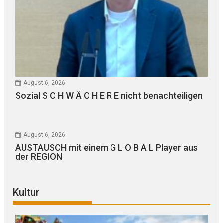
August 6, 2026
Sozial S C H W Ä C H E R E nicht benachteiligen
August 6, 2026
AUSTAUSCH mit einem G L O B A L Player aus
der REGION
Kultur