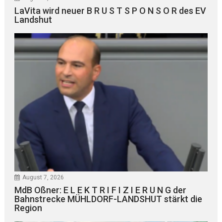
LaVita wird neuer B R U S T S P O N S O R des EV
Landshut
August 7, 2026
MdB Oßner: E L E K T R I F I Z I E R U N G der
Bahnstrecke MÜHLDORF-LANDSHUT stärkt die
Region