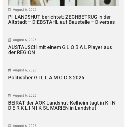
August 6, 2026
PI-LANDSHUT berichtet: ZECHBETRUG in der
Altstadt – DIEBSTAHL auf Baustelle – Diverses
August 6, 2026
AUSTAUSCH mit einem G L O B A L Player aus
der REGION
August 6, 2026
Politischer G I L L A M O O S 2026
August 6, 2026
BEIRAT der AOK Landshut-Kelheim tagt in K I N
D E R K L I N I K St. MARIEN in Landshut
August 6, 2026