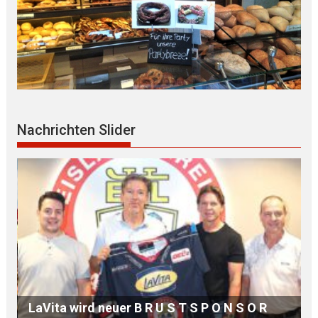
Nachrichten Slider
MdB Oßner: E L E K T R I F I Z I E R U N G der
Bahnstrecke MÜHLDORF-LANDSHUT stärkt