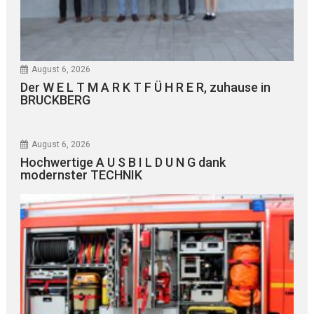
August 6, 2026
Der W E L T M A R K T F Ü H R E R, zuhause in
BRUCKBERG
August 6, 2026
Hochwertige A U S B I L D U N G dank
modernster TECHNIK