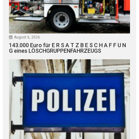
August 6, 2026
143.000 Euro für E R S A T Z B E S C H A F F U N
G eines LÖSCHGRUPPENFAHRZEUGS