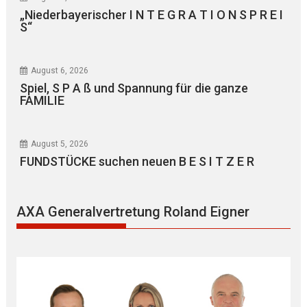
„Niederbayerischer I N T E G R A T I O N S P R E I
S“
August 6, 2026
Spiel, S P A ß und Spannung für die ganze
FAMILIE
August 5, 2026
FUNDSTÜCKE suchen neuen B E S I T Z E R
AXA Generalvertretung Roland Eigner