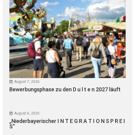
August 7, 2026
Bewerbungsphase zu den D u l t e n 2027 läuft
August 6, 2026
„Niederbayerischer I N T E G R A T I O N S P R E I
S“