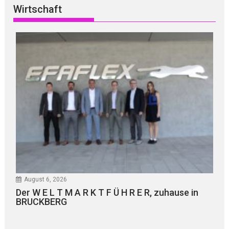
Wirtschaft
August 6, 2026
Der W E L T M A R K T F Ü H R E R, zuhause in
BRUCKBERG