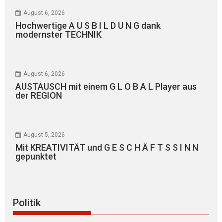
August 6, 2026
Hochwertige A U S B I L D U N G dank
modernster TECHNIK
August 6, 2026
AUSTAUSCH mit einem G L O B A L Player aus
der REGION
August 5, 2026
Mit KREATIVITÄT und G E S C H Ä F T S S I N N
gepunktet
Politik