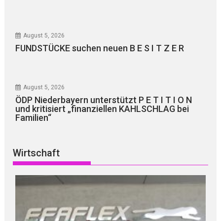
August 5, 2026
FUNDSTÜCKE suchen neuen B E S I T Z E R
August 5, 2026
ÖDP Niederbayern unterstützt P E T I T I O N
und kritisiert „finanziellen KAHLSCHLAG bei
Familien“
Wirtschaft