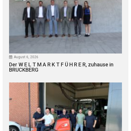
August 6, 2026
Der W E L T M A R K T F Ü H R E R, zuhause in
BRUCKBERG