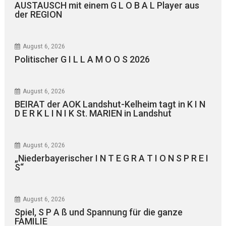
AUSTAUSCH mit einem G L O B A L Player aus
der REGION
August 6, 2026
Politischer G I L L A M O O S 2026
August 6, 2026
BEIRAT der AOK Landshut-Kelheim tagt in K I N
D E R K L I N I K St. MARIEN in Landshut
August 6, 2026
„Niederbayerischer I N T E G R A T I O N S P R E I
S“
August 6, 2026
Spiel, S P A ß und Spannung für die ganze
FAMILIE