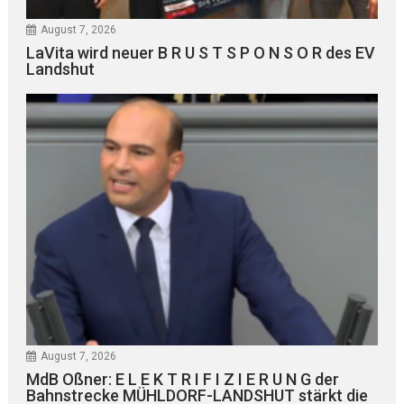
August 7, 2026
LaVita wird neuer B R U S T S P O N S O R des EV
Landshut
August 7, 2026
MdB Oßner: E L E K T R I F I Z I E R U N G der
Bahnstrecke MÜHLDORF-LANDSHUT stärkt die