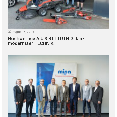
August 6, 2026
Hochwertige A U S B I L D U N G dank
modernster TECHNIK