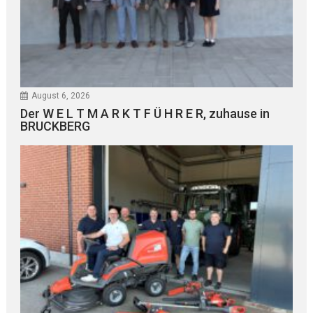
August 6, 2026
Der W E L T M A R K T F Ü H R E R, zuhause in
BRUCKBERG