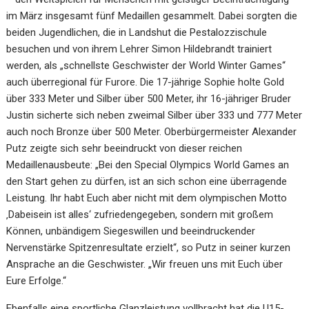
im März insgesamt fünf Medaillen gesammelt. Dabei sorgten die
beiden Jugendlichen, die in Landshut die Pestalozzischule
besuchen und von ihrem Lehrer Simon Hildebrandt trainiert
werden, als „schnellste Geschwister der World Winter Games“
auch überregional für Furore. Die 17-jährige Sophie holte Gold
über 333 Meter und Silber über 500 Meter, ihr 16-jähriger Bruder
Justin sicherte sich neben zweimal Silber über 333 und 777 Meter
auch noch Bronze über 500 Meter. Oberbürgermeister Alexander
Putz zeigte sich sehr beeindruckt von dieser reichen
Medaillenausbeute: „Bei den Special Olympics World Games an
den Start gehen zu dürfen, ist an sich schon eine überragende
Leistung. Ihr habt Euch aber nicht mit dem olympischen Motto
‚Dabeisein ist alles‘ zufriedengegeben, sondern mit großem
Können, unbändigem Siegeswillen und beeindruckender
Nervenstärke Spitzenresultate erzielt“, so Putz in seiner kurzen
Ansprache an die Geschwister. „Wir freuen uns mit Euch über
Eure Erfolge.“
Ebenfalls eine sportliche Glanzleistung vollbracht hat die U15-