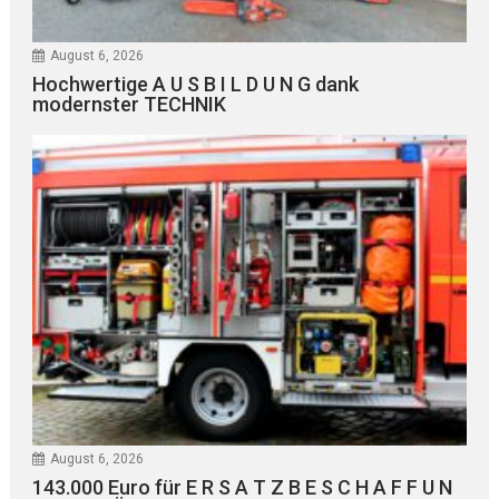
August 6, 2026
Hochwertige A U S B I L D U N G dank
modernster TECHNIK
August 6, 2026
143.000 Euro für E R S A T Z B E S C H A F F U N