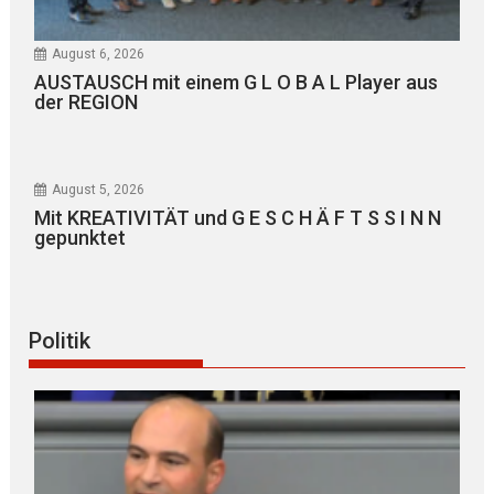
August 6, 2026
AUSTAUSCH mit einem G L O B A L Player aus
der REGION
August 5, 2026
Mit KREATIVITÄT und G E S C H Ä F T S S I N N
gepunktet
Politik