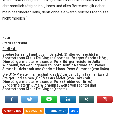
ehrenamtlich tätig seien: „Ihnen und allen Betreuern gilt daher
mein besonderer Dank, denn ohne sie wären solche Ergebnisse
nicht möglich.“
Foto:
Stadt Landshut
Bildtext:
Sophie (sitzend) und Justin Dziadek (Dritter von rechts) mit
Sportreferent Klaus Peißinger, Sportbeauftragter Sabrina Högl,
Oberbürgermeister Alexander Putz, Bürgermeisterin Jutta
Widmann, Verwaltungsbeirat Sport Helmut Radlmeier, Trainer
Simon Hildebrandt und Stadtrat Hans-Peter Summer (von links)
Die U15-Meistermannschaft des EV Landshut um Trainer Ewald
Steiger und seinen „Co“ Markus Meier (von links) mit
Oberbürgermeister Alexander Putz (Siebter von links),
Bürgermeisterin Jutta Widmann (Zweite von rechts) und
Sportreferent Klaus Peißinger (rechts)
Allgemeines
ausgewählte
Informationen
Sport