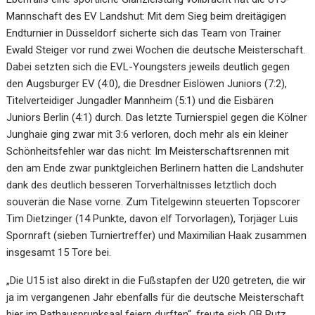
Mannschaft des EV Landshut: Mit dem Sieg beim dreitägigen
Endturnier in Düsseldorf sicherte sich das Team von Trainer
Ewald Steiger vor rund zwei Wochen die deutsche Meisterschaft.
Dabei setzten sich die EVL-Youngsters jeweils deutlich gegen
den Augsburger EV (4:0), die Dresdner Eislöwen Juniors (7:2),
Titelverteidiger Jungadler Mannheim (5:1) und die Eisbären
Juniors Berlin (4:1) durch. Das letzte Turnierspiel gegen die Kölner
Junghaie ging zwar mit 3:6 verloren, doch mehr als ein kleiner
Schönheitsfehler war das nicht: Im Meisterschaftsrennen mit
den am Ende zwar punktgleichen Berlinern hatten die Landshuter
dank des deutlich besseren Torverhältnisses letztlich doch
souverän die Nase vorne. Zum Titelgewinn steuerten Topscorer
Tim Dietzinger (14 Punkte, davon elf Torvorlagen), Torjäger Luis
Spornraft (sieben Turniertreffer) und Maximilian Haak zusammen
insgesamt 15 Tore bei.
„Die U15 ist also direkt in die Fußstapfen der U20 getreten, die wir
ja im vergangenen Jahr ebenfalls für die deutsche Meisterschaft
hier im Rathausprunksaal feiern durften“, freute sich OB Putz.