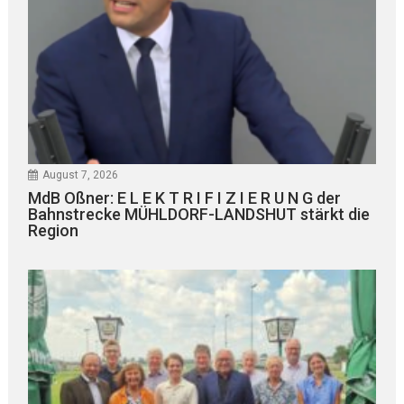
August 7, 2026
MdB Oßner: E L E K T R I F I Z I E R U N G der
Bahnstrecke MÜHLDORF-LANDSHUT stärkt die
Region