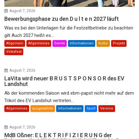
August 7, 2026
Bewerbungsphase zu den D u l t e n 2027 läuft
Was es bei den Unterlagen für die Festzeltbetriebe zu beachten
gilt Auch 2027 heißt es...
Allgemein
Allgemeines
Events
Informationen
Kultur
Projekt
Volksfest
August 7, 2026
LaVita wird neuer B R U S T S P O N S O R des EV
Landshut
Ab der kommenden Saison wird ebm-papst nicht mehr auf dem
Trikot des EV Landshut vertreten...
Allgemeines
ausgewählte
Informationen
Sport
Vereine
August 7, 2026
MdB Oßner: E L E K T R I F I Z I E R U N G der