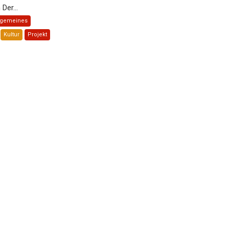
Der...
lgemeines
Kultur
Projekt