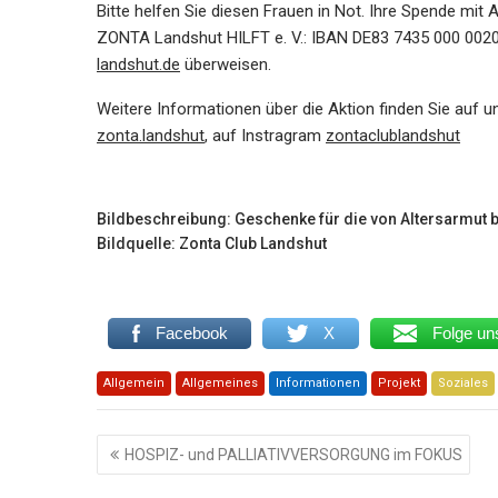
Bitte helfen Sie diesen Frauen in Not. Ihre Spende m
ZONTA Landshut HILFT e. V.: IBAN DE83 7435 000 0020
landshut.de
überweisen.
Weitere Informationen über die Aktion finden Sie auf 
zonta.landshut
, auf Instragram
zontaclublandshut
Bildbeschreibung: Geschenke für die von Altersarmut 
Bildquelle: Zonta Club Landshut
Facebook
X
Folge un
Allgemein
Allgemeines
Informationen
Projekt
Soziales
Beitragsnavigation
HOSPIZ- und PALLIATIVVERSORGUNG im FOKUS