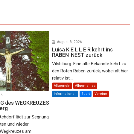
August 8, 2026
Luisa K E L L E R kehrt ins
RABEN-NEST zurück
Vilsbiburg. Eine alte Bekannte kehrt zu
den Roten Raben zurück; wobei alt hier
relativ ist....
Allgemein
Allgemeines
Informationen
Sport
Vereine
26
 N G des WEGKREUZES
erg
Achdorf lädt zur Segnung
rten und wieder
n Wegkreuzes am