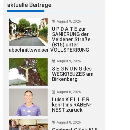
aktuelle Beiträge
August 9, 2026
U P D A T E zur
SANIERUNG der
Veldener Straße
(B15) unter
abschnittsweiser VOLLSPERRUNG
August 9, 2026
S E G N U N G des
WEGKREUZES am
Birkenberg
August 8, 2026
Luisa K E L L E R
kehrt ins RABEN-
NEST zurück
August 8, 2026
Gebhard-Glück-M E