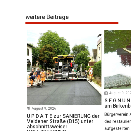
weitere Beiträge
August 9, 20
S E G N U
am Birkenb
August 9, 2026
Bürgerverein 
U P D A T E zur SANIERUNG der
Veldener Straße (B15) unter
des restaurie
abschnittsweiser
aufgestellte