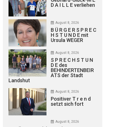
D A I L L E verliehen
August 8, 2026
B Ü R G E R S P R E C
H S T U N D E mit
Ursula WEGER
August 8, 2026
S P R E C H S T U N
D E des
BEHINDERTENBEIR
ATS der Stadt
Landshut
August 8, 2026
Positiver T r e n d
setzt sich fort
August 8, 2026