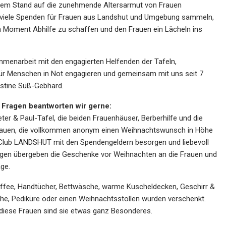
inem Stand auf die zunehmende Altersarmut von Frauen
viele Spenden für Frauen aus Landshut und Umgebung sammeln,
 Moment Abhilfe zu schaffen und den Frauen ein Lächeln ins
mmenarbeit mit den engagierten Helfenden der Tafeln,
 für Menschen in Not engagieren und gemeinsam mit uns seit 7
ristine Süß-Gebhard.
e Fragen beantworten wir gerne:
ter & Paul-Tafel, die beiden Frauenhäuser, Berberhilfe und die
 Frauen, die vollkommen anonym einen Weihnachtswunsch in Höhe
Club LANDSHUT mit den Spendengeldern besorgen und liebevoll
ungen übergeben die Geschenke vor Weihnachten an die Frauen und
age.
affee, Handtücher, Bettwäsche, warme Kuscheldecken, Geschirr &
he, Pediküre oder einen Weihnachtsstollen wurden verschenkt.
ür diese Frauen sind sie etwas ganz Besonderes.