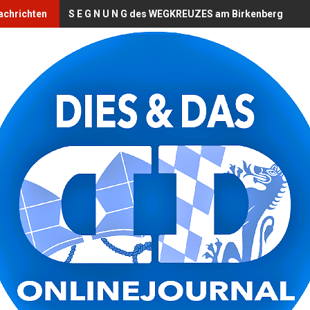
achrichten
S E G N U N G des WEGKREUZES am Birkenberg