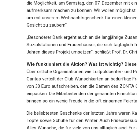
die Möglichkeit, am Samstag, den 07. Dezember mit e
aufmerksam machen zu können. Wir wollen möglichst 
um mit unserem Weihnachtsgeschenk für einen kleinen
Gesicht zu zaubern“.
„Besonderer Dank ergeht auch an die langjährige Zusa
Sozialstationen und Frauenhäuser, die sich tagtäglich
Jahren dieses Projekt umsetzen“, schließt Prof. Dr. Ch
Wie funktioniert die Aktion? Was ist wichtig? Dies
Über örtliche Organisationen wie Luitpoldcenter- und Pe
Caritas verteilt der Club Wunschkarten an bedürftige
von 30 Euro aufschreiben, den die Damen des ZONTA 
einpacken. Die Mitarbeitenden der genannten Einricht
bringen so ein wenig Freude in die oft einsamen Feiert
Die beliebtesten Geschenke der letzten Jahre waren K
Töpfe sowie Schuhe für den Winter. Auch Friseurbesuc
Alles Wünsche, die für viele von uns alltäglich sind. F