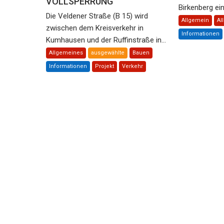
VOLLSPERRUNG
Birkenberg ein 
Die Veldener Straße (B 15) wird
Allgemein
Al
zwischen dem Kreisverkehr in
Informationen
Kumhausen und der Ruffinstraße in...
Allgemeines
ausgewählte
Bauen
Informationen
Projekt
Verkehr