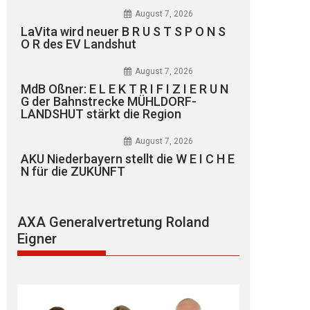
August 7, 2026
LaVita wird neuer B R U S T S P O N S
O R des EV Landshut
August 7, 2026
MdB Oßner: E L E K T R I F I Z I E R U N
G der Bahnstrecke MÜHLDORF-
LANDSHUT stärkt die Region
August 7, 2026
AKU Niederbayern stellt die W E I C H E
N für die ZUKUNFT
AXA Generalvertretung Roland
Eigner