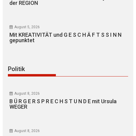
der REGION
August 5, 2026
Mit KREATIVITÄT und G E S C H Ä F T S S I N N
gepunktet
Politik
August 8, 2026
B Ü R G E R S P R E C H S T U N D E mit Ursula
WEGER
August 8, 2026