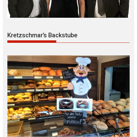
Kretzschmar’s Backstube