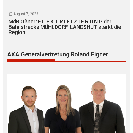
August 7, 2026
MdB Oßner: E L E K T R I F I Z I E R U N G der
Bahnstrecke MÜHLDORF-LANDSHUT stärkt die
Region
AXA Generalvertretung Roland Eigner