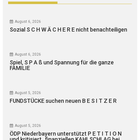
August 6, 2026
Sozial S C H W Ä C H E R E nicht benachteiligen
August 6, 2026
Spiel, S P A ß und Spannung für die ganze
FAMILIE
August 5, 2026
FUNDSTÜCKE suchen neuen B E S I T Z E R
August 5, 2026
ÖDP Niederbayern unterstützt P E T I T I O N
und kritisiert „finanziellen KAHLSCHLAG bei