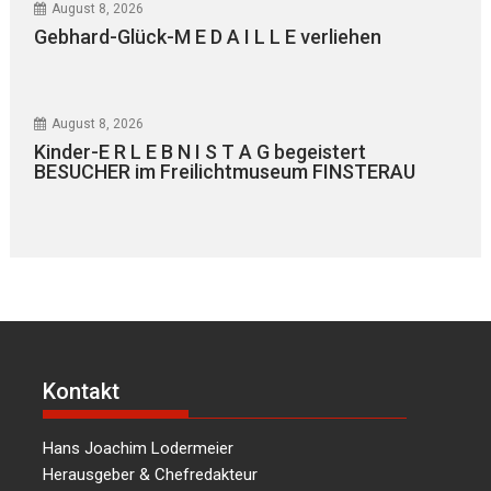
August 8, 2026
Gebhard-Glück-M E D A I L L E verliehen
August 8, 2026
Kinder-E R L E B N I S T A G begeistert
BESUCHER im Freilichtmuseum FINSTERAU
Kontakt
Hans Joachim Lodermeier
Herausgeber & Chefredakteur