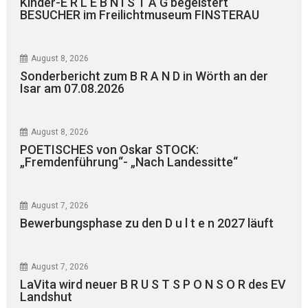
Kinder-E R L E B N I S T A G begeistert
BESUCHER im Freilichtmuseum FINSTERAU
August 8, 2026
Sonderbericht zum B R A N D in Wörth an der
Isar am 07.08.2026
August 8, 2026
POETISCHES von Oskar STOCK:
„Fremdenführung“- „Nach Landessitte“
August 7, 2026
Bewerbungsphase zu den D u l t e n 2027 läuft
August 7, 2026
LaVita wird neuer B R U S T S P O N S O R des EV
Landshut