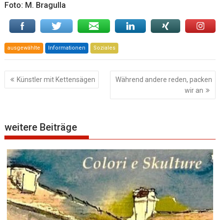
Foto: M. Bragulla
ausgewählte
Informationen
Soziales
Beitragsnavigation
Künstler mit Kettensägen
Während andere reden, packen
wir an
weitere Beiträge