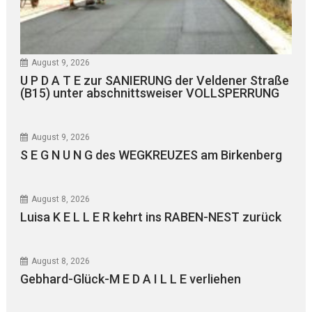
August 9, 2026
U P D A T E zur SANIERUNG der Veldener Straße
(B15) unter abschnittsweiser VOLLSPERRUNG
August 9, 2026
S E G N U N G des WEGKREUZES am Birkenberg
August 8, 2026
Luisa K E L L E R kehrt ins RABEN-NEST zurück
August 8, 2026
Gebhard-Glück-M E D A I L L E verliehen