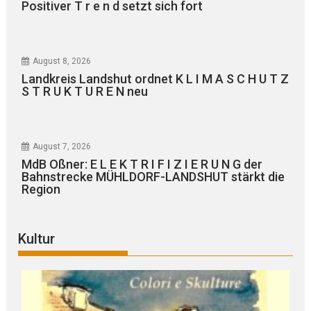
Positiver T r e n d setzt sich fort
August 8, 2026
Landkreis Landshut ordnet K L I M A S C H U T Z
S T R U K T U R E N neu
August 7, 2026
MdB Oßner: E L E K T R I F I Z I E R U N G der
Bahnstrecke MÜHLDORF-LANDSHUT stärkt die
Region
Kultur