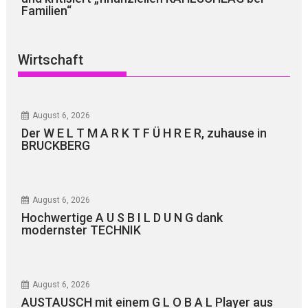
Familien“
Wirtschaft
August 6, 2026
Der W E L T M A R K T F Ü H R E R, zuhause in
BRUCKBERG
August 6, 2026
Hochwertige A U S B I L D U N G dank
modernster TECHNIK
August 6, 2026
AUSTAUSCH mit einem G L O B A L Player aus