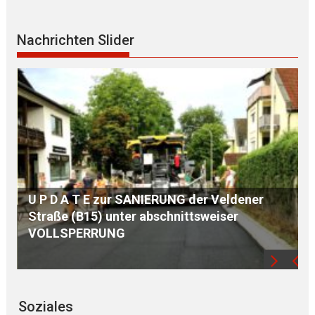
S E G N U N G des WEGKREUZES 
Nachrichten Slider
Birkenberg
der Veldener
tsweiser
Soziales