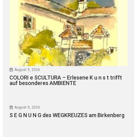
August 9, 2026
COLORI e SCULTURA – Erlesene K u n s t trifft
auf besonderes AMBIENTE
August 9, 2026
S E G N U N G des WEGKREUZES am Birkenberg