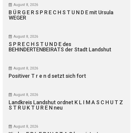
August 8, 2026
B Ü R G E R S P R E C H S T U N D E mit Ursula
WEGER
August 8, 2026
S P R E C H S T U N D E des
BEHINDERTENBEIRATS der Stadt Landshut
August 8, 2026
Positiver T r e n d setzt sich fort
August 8, 2026
Landkreis Landshut ordnet K L I M A S C H U T Z
S T R U K T U R E N neu
August 8, 2026