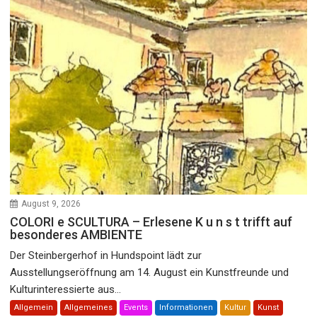
August 9, 2026
COLORI e SCULTURA – Erlesene K u n s t trifft auf
besonderes AMBIENTE
Der Steinbergerhof in Hundspoint lädt zur
Ausstellungseröffnung am 14. August ein Kunstfreunde und
Kulturinteressierte aus...
Allgemein
Allgemeines
Events
Informationen
Kultur
Kunst