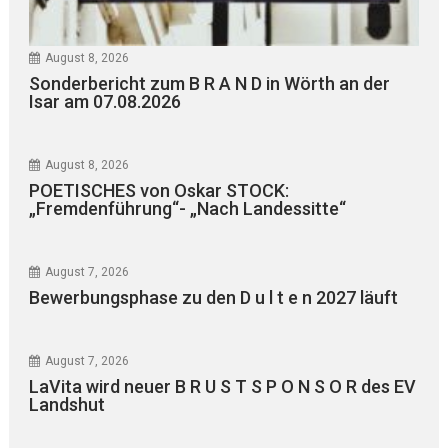
August 8, 2026
Sonderbericht zum B R A N D in Wörth an der
Isar am 07.08.2026
August 8, 2026
POETISCHES von Oskar STOCK:
„Fremdenführung“- „Nach Landessitte“
August 7, 2026
Bewerbungsphase zu den D u l t e n 2027 läuft
August 7, 2026
LaVita wird neuer B R U S T S P O N S O R des EV
Landshut