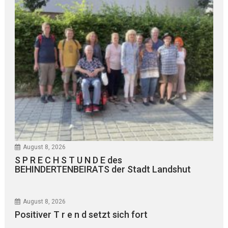
August 8, 2026
S P R E C H S T U N D E des
BEHINDERTENBEIRATS der Stadt Landshut
August 8, 2026
Positiver T r e n d setzt sich fort