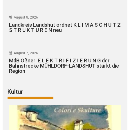
August 8, 2026
Landkreis Landshut ordnet K L I M A S C H U T Z
S T R U K T U R E N neu
August 7, 2026
MdB Oßner: E L E K T R I F I Z I E R U N G der
Bahnstrecke MÜHLDORF-LANDSHUT stärkt die
Region
Kultur