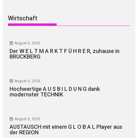
Wirtschaft
August 6, 2026
Der W E L T M A R K T F Ü H R E R, zuhause in
BRUCKBERG
August 6, 2026
Hochwertige A U S B I L D U N G dank
modernster TECHNIK
August 6, 2026
AUSTAUSCH mit einem G L O B A L Player aus
der REGION