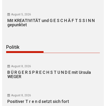
August 5, 2026
Mit KREATIVITÄT und G E S C H Ä F T S S I N N
gepunktet
Politik
August 8, 2026
B Ü R G E R S P R E C H S T U N D E mit Ursula
WEGER
August 8, 2026
Positiver T r e n d setzt sich fort