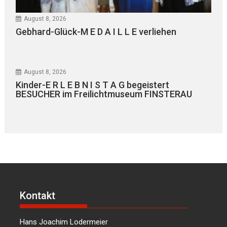
August 8, 2026
Gebhard-Glück-M E D A I L L E verliehen
August 8, 2026
Kinder-E R L E B N I S T A G begeistert
BESUCHER im Freilichtmuseum FINSTERAU
Kontakt
Hans Joachim Lodermeier