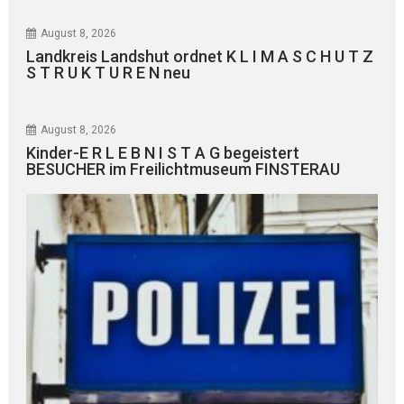
August 8, 2026
Landkreis Landshut ordnet K L I M A S C H U T Z
S T R U K T U R E N neu
August 8, 2026
Kinder-E R L E B N I S T A G begeistert
BESUCHER im Freilichtmuseum FINSTERAU