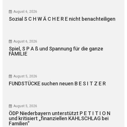
August 6, 2026
Sozial S C H W Ä C H E R E nicht benachteiligen
August 6, 2026
Spiel, S P A ß und Spannung für die ganze
FAMILIE
August 5, 2026
FUNDSTÜCKE suchen neuen B E S I T Z E R
August 5, 2026
ÖDP Niederbayern unterstützt P E T I T I O N
und kritisiert „finanziellen KAHLSCHLAG bei
Familien“