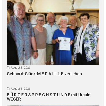
August 8, 2026
Gebhard-Glück-M E D A I L L E verliehen
August 8, 2026
B Ü R G E R S P R E C H S T U N D E mit Ursula
WEGER