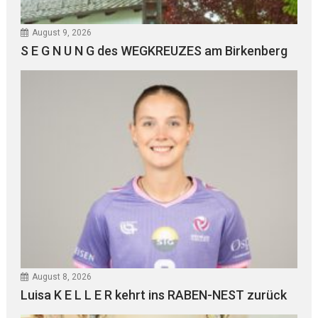
August 9, 2026
S E G N U N G des WEGKREUZES am Birkenberg
August 8, 2026
Luisa K E L L E R kehrt ins RABEN-NEST zurück