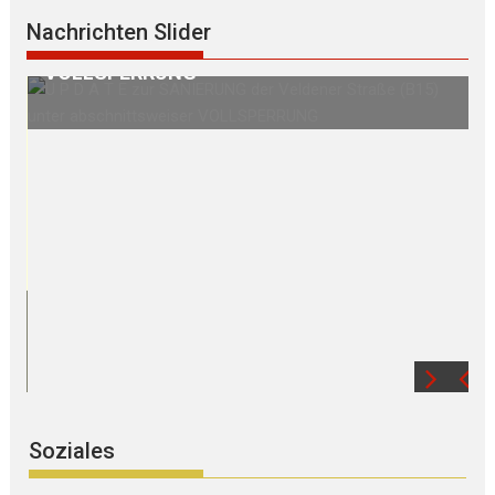
r
Nachrichten Slider
S E G N U N G des WEGKREUZES am
Birkenberg
Soziales