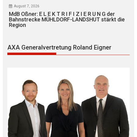
August 7, 2026
MdB Oßner: E L E K T R I F I Z I E R U N G der
Bahnstrecke MÜHLDORF-LANDSHUT stärkt die
Region
AXA Generalvertretung Roland Eigner