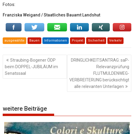
Fotos:
Franziska Weigand / Staatliches Bauamt Landshut
ausgewählte
Bauen
Informationen
Projekt
Sicherheit
Verkehr
Beitragsnavigation
Straubing-Bogener ÖDP
DRINGLICHKEITSANTRAG: saP-
beim DOPPEL-JUBILÄUM im
Relevanzprüfung
Senatssaal
FLUTMULDENWEG-
VERBREITERUNG berücksichtigt
alle relevanten Unterlagen
weitere Beiträge