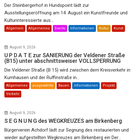
Der Steinbergerhof in Hundspoint lädt zur
Ausstellungseröffnung am 14. August ein Kunstfreunde und
Kulturinteressierte aus...
Allgemein
Allgemeines
Events
Informationen
Kultur
Kunst
August 9, 2026
U P D A T E zur SANIERUNG der Veldener Straße
(B15) unter abschnittsweiser VOLLSPERRUNG
Die Veldener Straße (B 15) wird zwischen dem Kreisverkehr in
Kumhausen und der Ruffinstraße in...
Allgemeines
ausgewählte
Bauen
Informationen
Projekt
Verkehr
August 9, 2026
S E G N U N G des WEGKREUZES am Birkenberg
Bürgerverein Achdorf lädt zur Segnung des restaurierten und
wieder aufgestellten Wegkreuzes am Birkenberg ein Der...