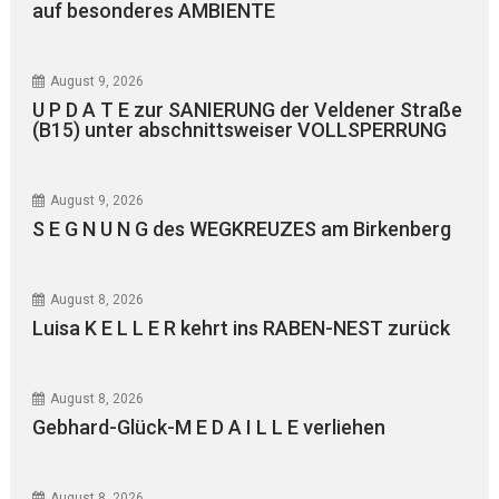
auf besonderes AMBIENTE
August 9, 2026
U P D A T E zur SANIERUNG der Veldener Straße
(B15) unter abschnittsweiser VOLLSPERRUNG
August 9, 2026
S E G N U N G des WEGKREUZES am Birkenberg
August 8, 2026
Luisa K E L L E R kehrt ins RABEN-NEST zurück
August 8, 2026
Gebhard-Glück-M E D A I L L E verliehen
August 8, 2026