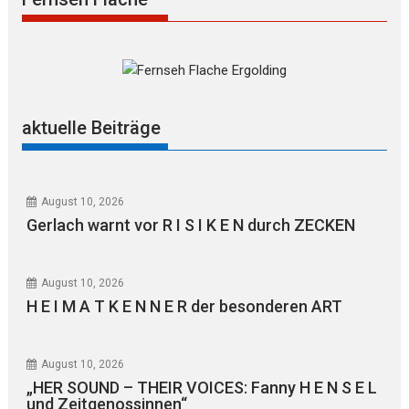
aktuelle Beiträge
August 10, 2026
Gerlach warnt vor R I S I K E N durch ZECKEN
August 10, 2026
H E I M A T K E N N E R der besonderen ART
August 10, 2026
„HER SOUND – THEIR VOICES: Fanny H E N S E L
und Zeitgenossinnen“