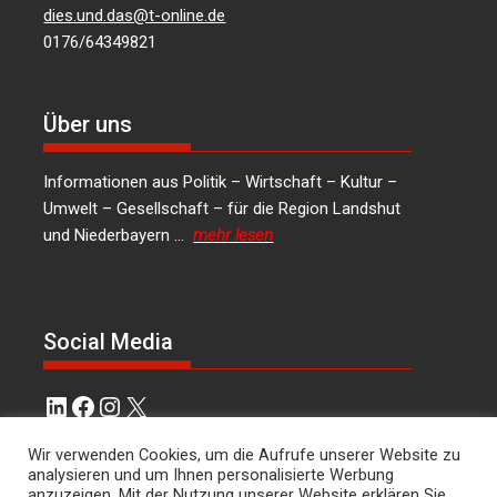
dies.und.das@t-online.de
0176/64349821
Über uns
Informationen aus Politik – Wirtschaft – Kultur –
Umwelt – Gesellschaft – für die Region Landshut
und Niederbayern …
mehr lesen
Social Media
LinkedIn
Facebook
Instagram
X
Kontakt
Wir verwenden Cookies, um die Aufrufe unserer Website zu
analysieren und um Ihnen personalisierte Werbung
anzuzeigen. Mit der Nutzung unserer Website erklären Sie