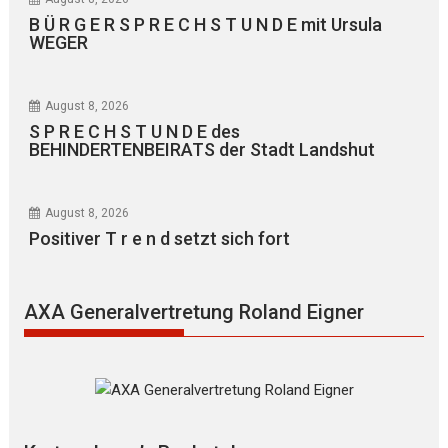
B Ü R G E R S P R E C H S T U N D E mit Ursula
WEGER
August 8, 2026
S P R E C H S T U N D E des
BEHINDERTENBEIRATS der Stadt Landshut
August 8, 2026
Positiver T r e n d setzt sich fort
AXA Generalvertretung Roland Eigner