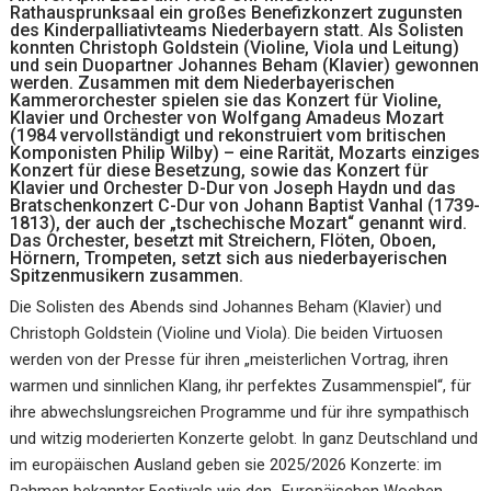
Rathausprunksaal ein großes Benefizkonzert zugunsten
des Kinderpalliativteams Niederbayern statt. Als Solisten
konnten Christoph Goldstein (Violine, Viola und Leitung)
und sein Duopartner Johannes Beham (Klavier) gewonnen
werden. Zusammen mit dem Niederbayerischen
Kammerorchester spielen sie das Konzert für Violine,
Klavier und Orchester von Wolfgang Amadeus Mozart
(1984 vervollständigt und rekonstruiert vom britischen
Komponisten Philip Wilby) – eine Rarität, Mozarts einziges
Konzert für diese Besetzung, sowie das Konzert für
Klavier und Orchester D-Dur von Joseph Haydn und das
Bratschenkonzert C-Dur von Johann Baptist Vanhal (1739-
1813), der auch der „tschechische Mozart“ genannt wird.
Das Orchester, besetzt mit Streichern, Flöten, Oboen,
Hörnern, Trompeten, setzt sich aus niederbayerischen
Spitzenmusikern zusammen.
Die Solisten des Abends sind Johannes Beham (Klavier) und
Christoph Goldstein (Violine und Viola). Die beiden Virtuosen
werden von der Presse für ihren „meisterlichen Vortrag, ihren
warmen und sinnlichen Klang, ihr perfektes Zusammenspiel“, für
ihre abwechslungsreichen Programme und für ihre sympathisch
und witzig moderierten Konzerte gelobt. In ganz Deutschland und
im europäischen Ausland geben sie 2025/2026 Konzerte: im