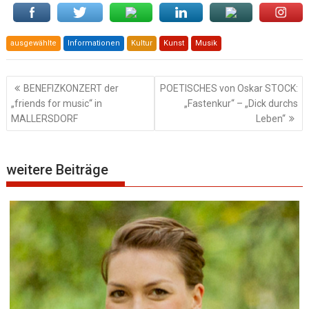
ausgewählte
Informationen
Kultur
Kunst
Musik
Beitragsnavigation
BENEFIZKONZERT der
POETISCHES von Oskar STOCK:
„friends for music“ in
„Fastenkur“ – „Dick durchs
MALLERSDORF
Leben“
weitere Beiträge