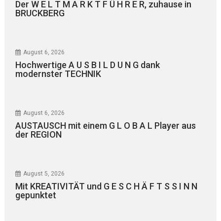
Der W E L T M A R K T F Ü H R E R, zuhause in
BRUCKBERG
August 6, 2026
Hochwertige A U S B I L D U N G dank
modernster TECHNIK
August 6, 2026
AUSTAUSCH mit einem G L O B A L Player aus
der REGION
August 5, 2026
Mit KREATIVITÄT und G E S C H Ä F T S S I N N
gepunktet