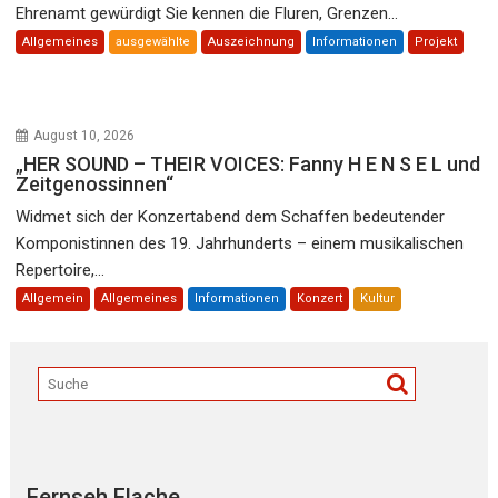
Ehrenamt gewürdigt Sie kennen die Fluren, Grenzen...
Allgemeines
ausgewählte
Auszeichnung
Informationen
Projekt
August 10, 2026
„HER SOUND – THEIR VOICES: Fanny H E N S E L und
Zeitgenossinnen“
Widmet sich der Konzertabend dem Schaffen bedeutender
Komponistinnen des 19. Jahrhunderts – einem musikalischen
Repertoire,...
Allgemein
Allgemeines
Informationen
Konzert
Kultur
Fernseh Flache