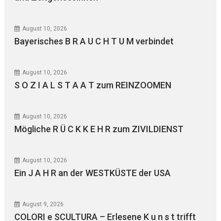
August 10, 2026
Bayerisches B R A U C H T U M verbindet
August 10, 2026
S O Z I A L S T A A T zum REINZOOMEN
August 10, 2026
Mögliche R Ü C K K E H R zum ZIVILDIENST
August 10, 2026
Ein J A H R an der WESTKÜSTE der USA
August 9, 2026
COLORI e SCULTURA – Erlesene K u n s t trifft