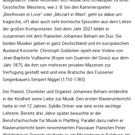
ausgedacht: Dabei verbinden sich Musik und Schauspiel zu einer
Geschichte. Meistens, wie z. B. bei den Kammerspielen
„Beethoven in Love“ oder „Mozart in Wien“, geht es dabei um
tragische, oft aber auch sehr komische Episoden aus dem Leben
der großen Komponisten. Seit dem Jahr 2021 bildet er
zusammen mit dem Pianisten Johannes Beham ein Duo. Die
beiden Musiker geben in ganz Deutschland und im europäischen
Ausland Konzerte. Christoph Goldstein spielt eine Violine von
Jean Baptiste Vuillaume (Kopie von Guarneri del Gesu) aus dem
Jahr 1875, die ihm von mehreren privaten Mäzenen zur
Verfügung gestellt wird und eine Bratsche des Füssener
Geigenbauers Simpert Niggel (1710-1785).
Der Pianist, Chorleiter und Organist Johannes Beham entdeckte
in der Kindheit seine Liebe zur Musik. Den ersten Klavierunterricht
hatte er mit 12 Jahren. Sybille Ortner war eine erste wichtige
Lehrerin. Bereits drei Jahre später besuchte er die
Berufsfachschule für Musik in Plattling. Parallel dazu nahm er
Klavierunterricht beim renommierten Passauer Pianisten Peter