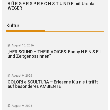
B Ü R G E R S P R E C H S T U N D E mit Ursula
WEGER
Kultur
August 10, 2026
„HER SOUND – THEIR VOICES: Fanny H E N S E L
und Zeitgenossinnen“
August 9, 2026
COLORI e SCULTURA – Erlesene K u n s t trifft
auf besonderes AMBIENTE
August 9, 2026