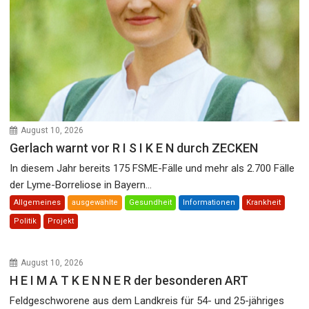
August 10, 2026
Gerlach warnt vor R I S I K E N durch ZECKEN
In diesem Jahr bereits 175 FSME-Fälle und mehr als 2.700 Fälle
der Lyme-Borreliose in Bayern...
Allgemeines
ausgewählte
Gesundheit
Informationen
Krankheit
Politik
Projekt
August 10, 2026
H E I M A T K E N N E R der besonderen ART
Feldgeschworene aus dem Landkreis für 54- und 25-jähriges