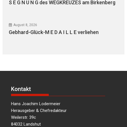
S E G N U N G des WEGKREUZES am Birkenberg
August 8, 2026
Gebhard-Glück-M E D A I L L E verliehen
Kontakt
Hans Joachim Lodermeier
Herausgeber & Chefredakteur
Weilerstr. 39c
84032 Landshut