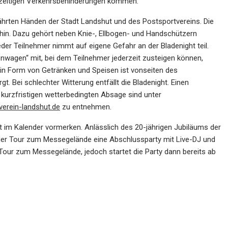
zeitigen Verkehrsbehinderungen kommen.
währten Händen der Stadt Landshut und des Postsportvereins. Die
 hin. Dazu gehört neben Knie-, Ellbogen- und Handschützern
der Teilnehmer nimmt auf eigene Gefahr an der Bladenight teil.
nwagen“ mit, bei dem Teilnehmer jederzeit zusteigen können,
l in Form von Getränken und Speisen ist vonseiten des
t. Bei schlechter Witterung entfällt die Bladenight. Einen
r kurzfristigen wetterbedingten Absage sind unter
erein-landshut.de
zu entnehmen.
ust im Kalender vormerken. Anlässlich des 20-jährigen Jubiläums der
h der Tour zum Messegelände eine Abschlussparty mit Live-DJ und
e Tour zum Messegelände, jedoch startet die Party dann bereits ab