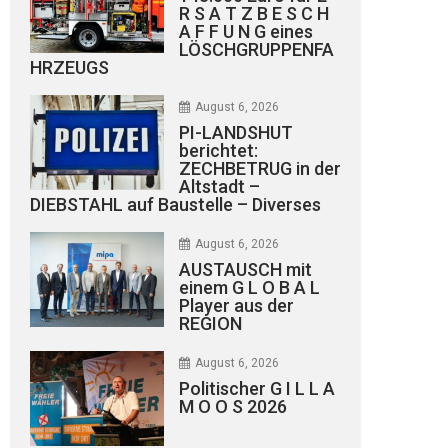
R S A T Z B E S C H
A F F U N G eines
LÖSCHGRUPPENFA
HRZEUGS
August 6, 2026
PI-LANDSHUT
berichtet:
ZECHBETRUG in der
Altstadt –
DIEBSTAHL auf Baustelle – Diverses
August 6, 2026
AUSTAUSCH mit
einem G L O B A L
Player aus der
REGION
August 6, 2026
Politischer G I L L A
M O O S 2026