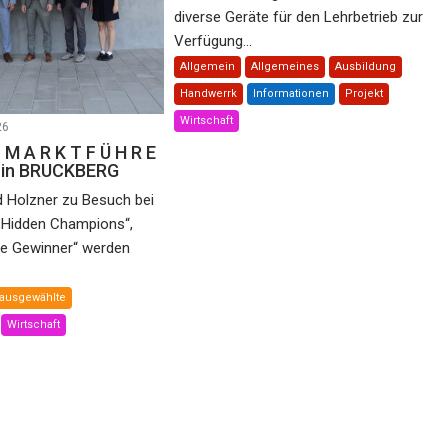
diverse Geräte für den Lehrbetrieb zur
Verfügung...
Allgemein
Allgemeines
Ausbildung
Handwerrk
Informationen
Projekt
Wirtschaft
26
 M A R K T F Ü H R E
e in BRUCKBERG
d Holzner zu Besuch bei
„Hidden Champions“,
he Gewinner“ werden
ausgewählte
Wirtschaft