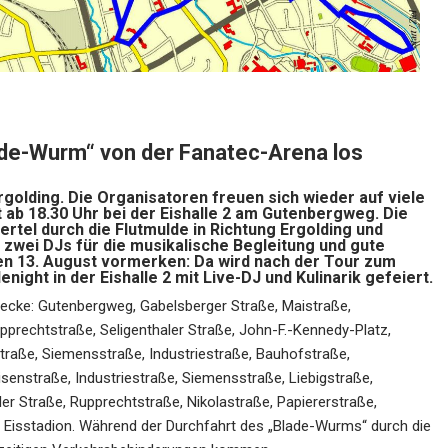
lade-Wurm“ von der Fanatec-Arena los
Ergolding. Die Organisatoren freuen sich wieder auf viele
 ab 18.30 Uhr bei der Eishalle 2 am Gutenbergweg. Die
ertel durch die Flutmulde in Richtung Ergolding und
zwei DJs für die musikalische Begleitung und gute
den 13. August vormerken: Da wird nach der Tour zum
ight in der Eishalle 2 mit Live-DJ und Kulinarik gefeiert.
trecke: Gutenbergweg, Gabelsberger Straße, Maistraße,
prechtstraße, Seligenthaler Straße, John-F.-Kennedy-Platz,
traße, Siemensstraße, Industriestraße, Bauhofstraße,
senstraße, Industriestraße, Siemensstraße, Liebigstraße,
er Straße, Rupprechtstraße, Nikolastraße, Papiererstraße,
 Eisstadion. Während der Durchfahrt des „Blade-Wurms“ durch die