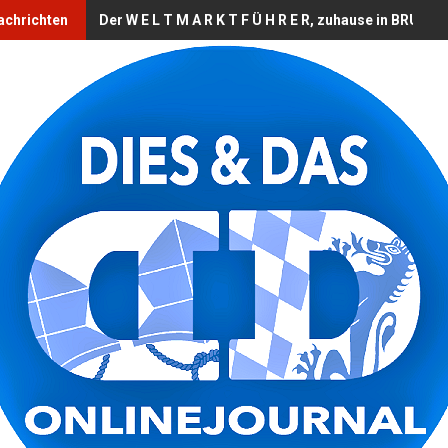
achrichten
Der W E L T M A R K T F Ü H R E R, zuhause in BRUCK