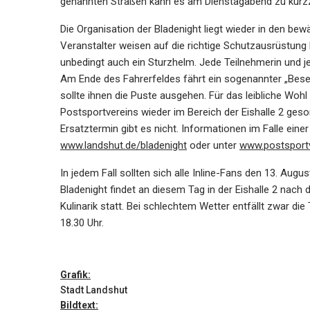
genannten Straßen kann es am Dienstagabend zu kurz
Die Organisation der Bladenight liegt wieder in den be
Veranstalter weisen auf die richtige Schutzausrüstung
unbedingt auch ein Sturzhelm. Jede Teilnehmerin und je
Am Ende des Fahrerfeldes fährt ein sogenannter „Bese
sollte ihnen die Puste ausgehen. Für das leibliche Woh
Postsportvereins wieder im Bereich der Eishalle 2 gesorg
Ersatztermin gibt es nicht. Informationen im Falle eine
www.landshut.de/bladenight
oder unter
www.postsportv
In jedem Fall sollten sich alle Inline-Fans den 13. Aug
Bladenight findet an diesem Tag in der Eishalle 2 nac
Kulinarik statt. Bei schlechtem Wetter entfällt zwar di
18.30 Uhr.
Grafik:
Stadt Landshut
Bildtext: