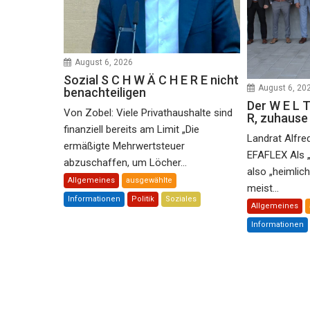
August 6, 2026
Sozial S C H W Ä C H E R E nicht
August 6, 20
benachteiligen
Der W E L T
Von Zobel: Viele Privathaushalte sind
R, zuhaus
finanziell bereits am Limit „Die
Landrat Alfre
ermäßigte Mehrwertsteuer
EFAFLEX Als 
abzuschaffen, um Löcher...
also „heimlic
Allgemeines
ausgewählte
meist...
Informationen
Politik
Soziales
Allgemeines
Informationen