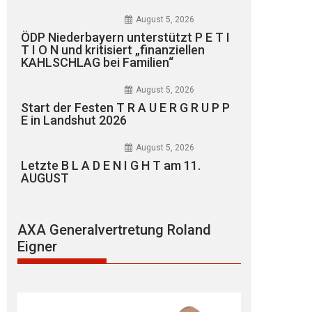
August 5, 2026
ÖDP Niederbayern unterstützt P E T I
T I O N und kritisiert „finanziellen
KAHLSCHLAG bei Familien“
August 5, 2026
Start der Festen T R A U E R G R U P P
E in Landshut 2026
August 5, 2026
Letzte B L A D E N I G H T am 11.
AUGUST
AXA Generalvertretung Roland
Eigner