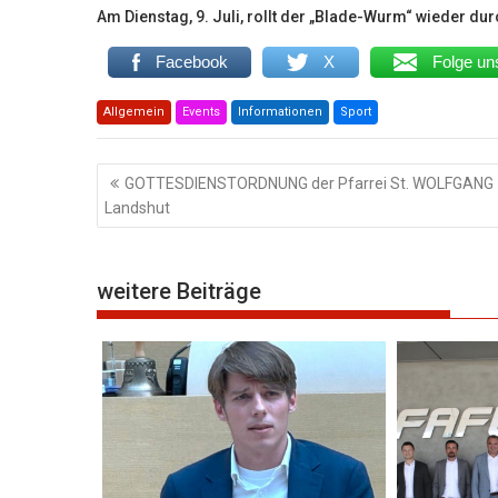
Am Dienstag, 9. Juli, rollt der „Blade-Wurm“ wieder du
Facebook
X
Folge un
Allgemein
Events
Informationen
Sport
Beitragsnavigation
GOTTESDIENSTORDNUNG der Pfarrei St. WOLFGANG
Landshut
weitere Beiträge