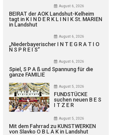
August 6, 2026
BEIRAT der AOK Landshut-Kelheim
tagt in K I N D E R K L I N I K St. MARIEN
in Landshut
August 6, 2026
„Niederbayerischer I N T E G R A T I O
N S P R E I S“
August 6, 2026
Spiel, S P A ß und Spannung für die
ganze FAMILIE
August 5, 2026
FUNDSTÜCKE
suchen neuen B E S
I T Z E R
August 5, 2026
Mit dem Fahrrad zu KUNSTWERKEN
von Slavko O B L A K in Landshut