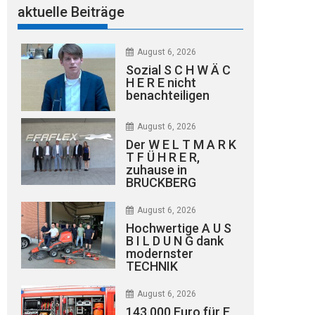
aktuelle Beiträge
August 6, 2026
Sozial S C H W Ä C
H E R E nicht
benachteiligen
August 6, 2026
Der W E L T M A R K
T F Ü H R E R,
zuhause in
BRUCKBERG
August 6, 2026
Hochwertige A U S
B I L D U N G dank
modernster
TECHNIK
August 6, 2026
143.000 Euro für E