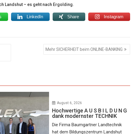
rch Landshut – es geht nach Ergolding.
s
LinkedIn
Share
Instagram
Mehr SICHERHEIT beim ONLINE-BANKING
August 6, 2026
Hochwertige A U S B I L D U N G
dank modernster TECHNIK
Die Firma Baumgartner Landtechnik
hat dem Bildungszentrum Landshut