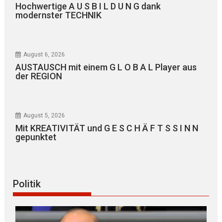
Hochwertige A U S B I L D U N G dank
modernster TECHNIK
August 6, 2026
AUSTAUSCH mit einem G L O B A L Player aus
der REGION
August 5, 2026
Mit KREATIVITÄT und G E S C H Ä F T S S I N N
gepunktet
Politik