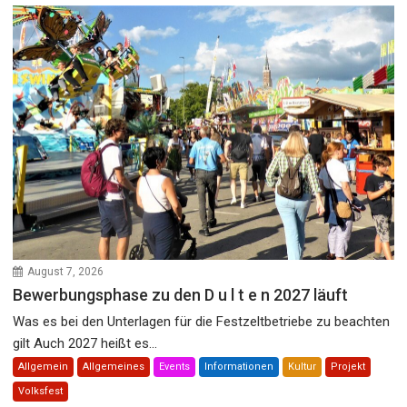
August 7, 2026
Bewerbungsphase zu den D u l t e n 2027 läuft
Was es bei den Unterlagen für die Festzeltbetriebe zu beachten
gilt Auch 2027 heißt es...
Allgemein
Allgemeines
Events
Informationen
Kultur
Projekt
Volksfest