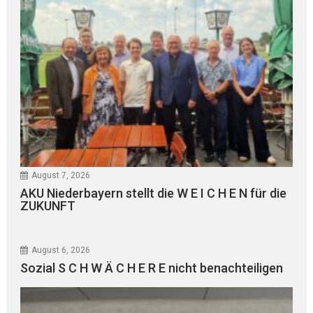
August 7, 2026
AKU Niederbayern stellt die W E I C H E N für die
ZUKUNFT
August 6, 2026
Sozial S C H W Ä C H E R E nicht benachteiligen