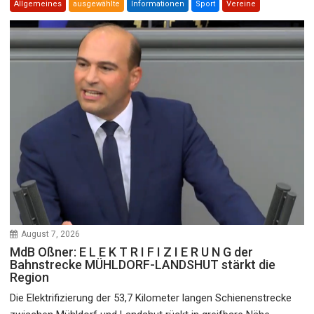
Allgemeines
ausgewählte
Informationen
Sport
Vereine
August 7, 2026
MdB Oßner: E L E K T R I F I Z I E R U N G der
Bahnstrecke MÜHLDORF-LANDSHUT stärkt die
Region
Die Elektrifizierung der 53,7 Kilometer langen Schienenstrecke