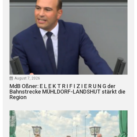
August 7, 2026
MdB Oßner: E L E K T R I F I Z I E R U N G der
Bahnstrecke MÜHLDORF-LANDSHUT stärkt die
Region