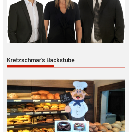
Kretzschmar’s Backstube