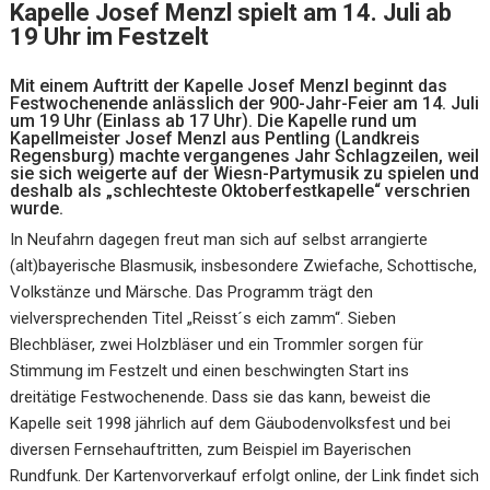
Kapelle Josef Menzl spielt am 14. Juli ab
19 Uhr im Festzelt
Mit einem Auftritt der Kapelle Josef Menzl beginnt das
Festwochenende anlässlich der 900-Jahr-Feier am 14. Juli
um 19 Uhr (Einlass ab 17 Uhr). Die Kapelle rund um
Kapellmeister Josef Menzl aus Pentling (Landkreis
Regensburg) machte vergangenes Jahr Schlagzeilen, weil
sie sich weigerte auf der Wiesn-Partymusik zu spielen und
deshalb als „schlechteste Oktoberfestkapelle“ verschrien
wurde.
In Neufahrn dagegen freut man sich auf selbst arrangierte
(alt)bayerische Blasmusik, insbesondere Zwiefache, Schottische,
Volkstänze und Märsche. Das Programm trägt den
vielversprechenden Titel „Reisst´s eich zamm“. Sieben
Blechbläser, zwei Holzbläser und ein Trommler sorgen für
Stimmung im Festzelt und einen beschwingten Start ins
dreitätige Festwochenende. Dass sie das kann, beweist die
Kapelle seit 1998 jährlich auf dem Gäubodenvolksfest und bei
diversen Fernsehauftritten, zum Beispiel im Bayerischen
Rundfunk. Der Kartenvorverkauf erfolgt online, der Link findet sich