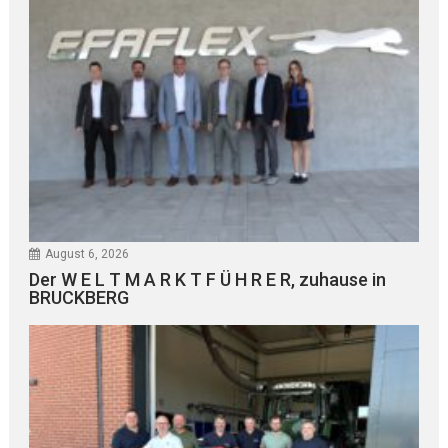
August 6, 2026
Der W E L T M A R K T F Ü H R E R, zuhause in
BRUCKBERG