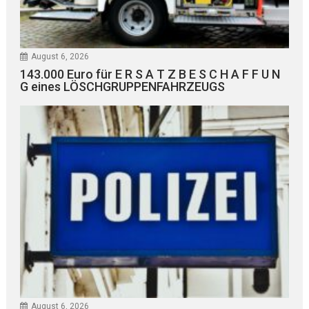
August 6, 2026
143.000 Euro für E R S A T Z B E S C H A F F U N
G eines LÖSCHGRUPPENFAHRZEUGS
August 6, 2026