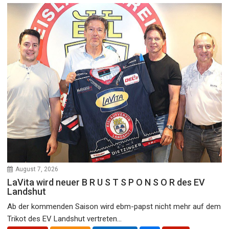
August 7, 2026
LaVita wird neuer B R U S T S P O N S O R des EV
Landshut
Ab der kommenden Saison wird ebm-papst nicht mehr auf dem
Trikot des EV Landshut vertreten...