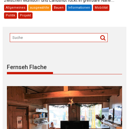
zwischen Mühldorf und Landshut rückt in greifbare Nähe....
Allgemeines
ausgewählte
Bauen
Informationen
Mobilität
Politik
Projekt
Fernseh Flache