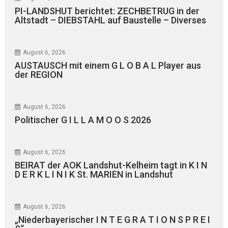
PI-LANDSHUT berichtet: ZECHBETRUG in der
Altstadt – DIEBSTAHL auf Baustelle – Diverses
August 6, 2026
AUSTAUSCH mit einem G L O B A L Player aus
der REGION
August 6, 2026
Politischer G I L L A M O O S 2026
August 6, 2026
BEIRAT der AOK Landshut-Kelheim tagt in K I N
D E R K L I N I K St. MARIEN in Landshut
August 6, 2026
„Niederbayerischer I N T E G R A T I O N S P R E I