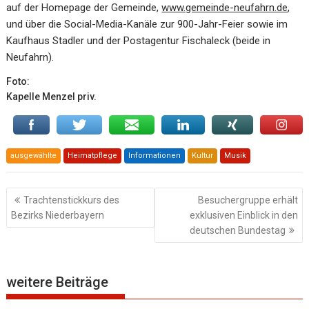
auf der Homepage der Gemeinde,
www.gemeinde-neufahrn.de
,
und über die Social-Media-Kanäle zur 900-Jahr-Feier sowie im
Kaufhaus Stadler und der Postagentur Fischaleck (beide in
Neufahrn).
Foto:
Kapelle Menzel priv.
ausgewählte
Heimatpflege
Informationen
Kultur
Musik
Beitragsnavigation
Trachtenstickkurs des
Besuchergruppe erhält
Bezirks Niederbayern
exklusiven Einblick in den
deutschen Bundestag
weitere Beiträge