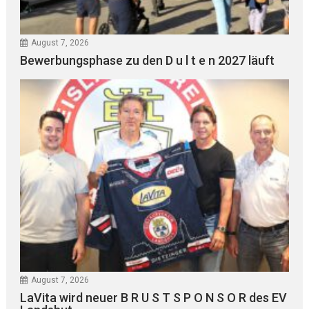
August 7, 2026
Bewerbungsphase zu den D u l t e n 2027 läuft
August 7, 2026
LaVita wird neuer B R U S T S P O N S O R des EV