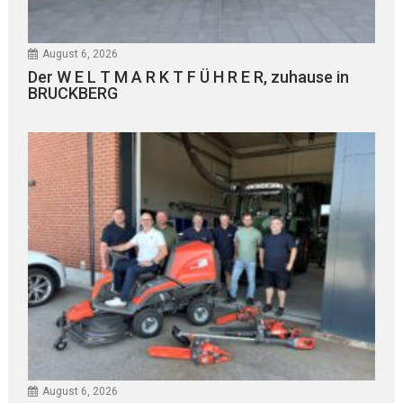
August 6, 2026
Der W E L T M A R K T F Ü H R E R, zuhause in
BRUCKBERG
August 6, 2026