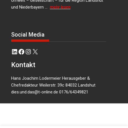
Umwelt – Gesellschaft – für die Region Landshut
und Niederbayern …
mehr lesen
Social Media
LinkedIn
Facebook
Instagram
X
Kontakt
Hans Joachim Lodermeier Herausgeber &
Chefredakteur Weilerstr. 39c 84032 Landshut
dies.und.das@t-online.de
0176/64349821