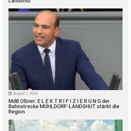
Landshut
August 7, 2026
MdB Oßner: E L E K T R I F I Z I E R U N G der
Bahnstrecke MÜHLDORF-LANDSHUT stärkt die
Region