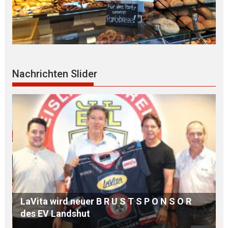
Nachrichten Slider
MdB Oßner: E L E K T R I F I Z I E R U N G der
Bahnstrecke MÜHLDORF-LANDSHUT stärkt
die Region