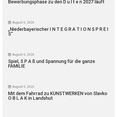
Bewerbungsphase zu den D u l t e n 2027 läuft
August 6, 2026
„Niederbayerischer I N T E G R A T I O N S P R E I
S“
August 6, 2026
Spiel, S P A ß und Spannung für die ganze
FAMILIE
August 5, 2026
Mit dem Fahrrad zu KUNSTWERKEN von Slavko
O B L A K in Landshut