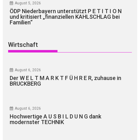
August 5, 2026
ÖDP Niederbayern unterstützt P E T I T I O N
und kritisiert „finanziellen KAHLSCHLAG bei
Familien“
Wirtschaft
August 6, 2026
Der W E L T M A R K T F Ü H R E R, zuhause in
BRUCKBERG
August 6, 2026
Hochwertige A U S B I L D U N G dank
modernster TECHNIK