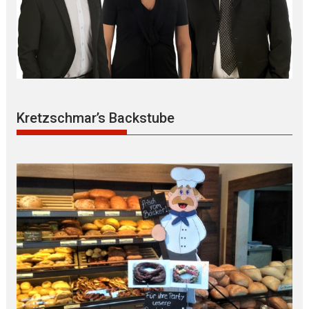
Kretzschmar’s Backstube