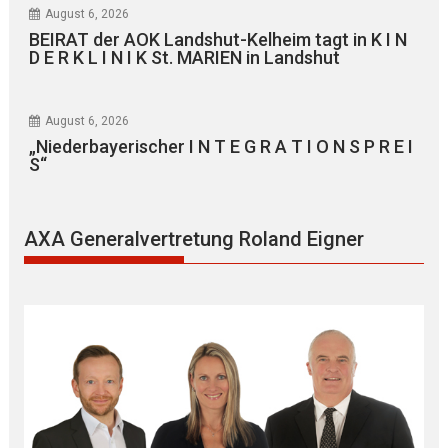
August 6, 2026
BEIRAT der AOK Landshut-Kelheim tagt in K I N
D E R K L I N I K St. MARIEN in Landshut
August 6, 2026
„Niederbayerischer I N T E G R A T I O N S P R E I
S“
AXA Generalvertretung Roland Eigner