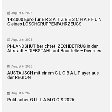
August 6, 2026
143.000 Euro für E R S A T Z B E S C H A F F U N
G eines LÖSCHGRUPPENFAHRZEUGS
August 6, 2026
PI-LANDSHUT berichtet: ZECHBETRUG in der
Altstadt – DIEBSTAHL auf Baustelle – Diverses
August 6, 2026
AUSTAUSCH mit einem G L O B A L Player aus
der REGION
August 6, 2026
Politischer G I L L A M O O S 2026