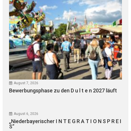
August 7, 2026
Bewerbungsphase zu den D u l t e n 2027 läuft
August 6, 2026
„Niederbayerischer I N T E G R A T I O N S P R E I
S“