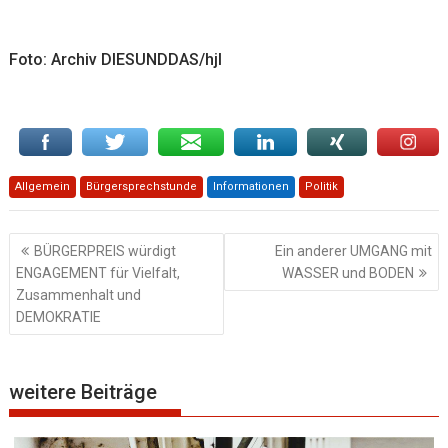
Foto: Archiv DIESUNDDAS/hjl
Allgemein
Bürgersprechstunde
Informationen
Politik
Beitragsnavigation
BÜRGERPREIS würdigt
Ein anderer UMGANG mit
ENGAGEMENT für Vielfalt,
WASSER und BODEN
Zusammenhalt und
DEMOKRATIE
weitere Beiträge