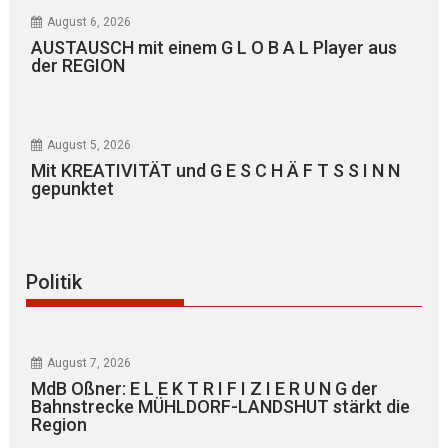
August 6, 2026
AUSTAUSCH mit einem G L O B A L Player aus
der REGION
August 5, 2026
Mit KREATIVITÄT und G E S C H Ä F T S S I N N
gepunktet
Politik
August 7, 2026
MdB Oßner: E L E K T R I F I Z I E R U N G der
Bahnstrecke MÜHLDORF-LANDSHUT stärkt die
Region