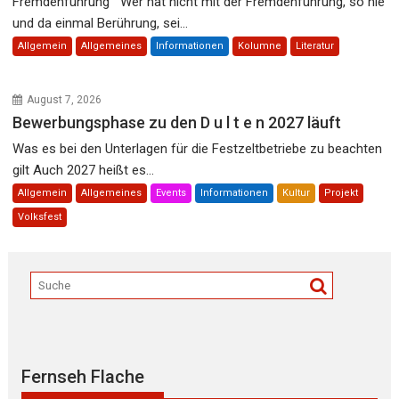
Fremdenführung Wer hat nicht mit der Fremdenführung, so hie
und da einmal Berührung, sei...
Allgemein
Allgemeines
Informationen
Kolumne
Literatur
August 7, 2026
Bewerbungsphase zu den D u l t e n 2027 läuft
Was es bei den Unterlagen für die Festzeltbetriebe zu beachten
gilt Auch 2027 heißt es...
Allgemein
Allgemeines
Events
Informationen
Kultur
Projekt
Volksfest
Fernseh Flache