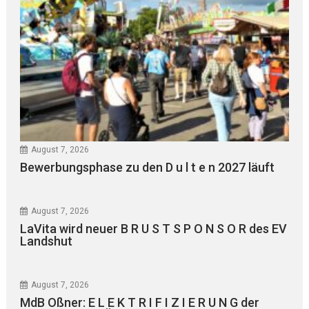
August 7, 2026
Bewerbungsphase zu den D u l t e n 2027 läuft
August 7, 2026
LaVita wird neuer B R U S T S P O N S O R des EV
Landshut
August 7, 2026
MdB Oßner: E L E K T R I F I Z I E R U N G der