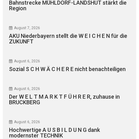
Bahnstrecke MÜHLDORF-LANDSHUT stärkt die
Region
August 7, 2026
AKU Niederbayern stellt die W E I C H E N für die
ZUKUNFT
August 6, 2026
Sozial S C H W Ä C H E R E nicht benachteiligen
August 6, 2026
Der W E L T M A R K T F Ü H R E R, zuhause in
BRUCKBERG
August 6, 2026
Hochwertige A U S B I L D U N G dank
modernster TECHNIK