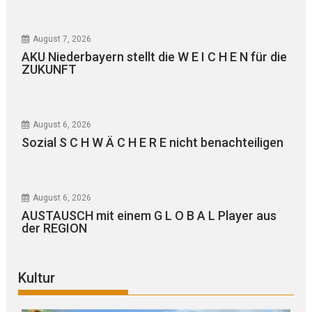
August 7, 2026
AKU Niederbayern stellt die W E I C H E N für die
ZUKUNFT
August 6, 2026
Sozial S C H W Ä C H E R E nicht benachteiligen
August 6, 2026
AUSTAUSCH mit einem G L O B A L Player aus
der REGION
Kultur