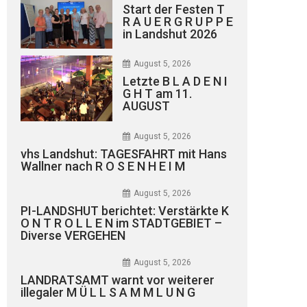
Start der Festen T
R A U E R G R U P P E
in Landshut 2026
August 5, 2026
Letzte B L A D E N I
G H T am 11.
AUGUST
August 5, 2026
vhs Landshut: TAGESFAHRT mit Hans
Wallner nach R O S E N H E I M
August 5, 2026
PI-LANDSHUT berichtet: Verstärkte K
O N T R O L L E N im STADTGEBIET –
Diverse VERGEHEN
August 5, 2026
LANDRATSAMT warnt vor weiterer
illegaler M Ü L L S A M M L U N G