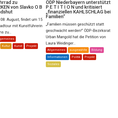
hrrad zu
ÖDP Niederbayern unterstützt
EN von Slavko O B
P E T I T I O N und kritisiert
ndshut
„finanziellen KAHLSCHLAG bei
Familien“
08. August, findet um 15
„Familien müssen geschützt statt
radtour mit Kunstführerin
geschwächt werden!“ ÖDP-Bezirksrat
s zu...
Urban Mangold hat die Petition von
lgemeines
Laura Weidinger...
Kultur
Kunst
Projekt
Allgemeines
ausgewählte
Bildung
Informationen
Politik
Projekt
Soziales