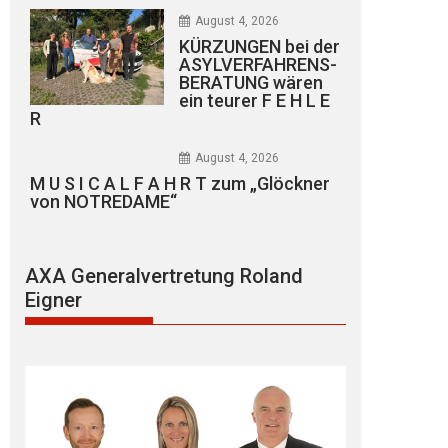
August 4, 2026
KÜRZUNGEN bei der
ASYLVERFAHRENS-
BERATUNG wären
ein teurer F E H L E
R
August 4, 2026
M U S I C A L F A H R T zum „Glöckner
von NOTREDAME“
AXA Generalvertretung Roland
Eigner