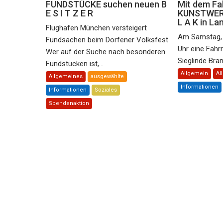
FUNDSTÜCKE suchen neuen B
Mit dem Fa
E S I T Z E R
KUNSTWERK
L A K in La
Flughafen München versteigert
Am Samstag, 
Fundsachen beim Dorfener Volksfest
Uhr eine Fahr
Wer auf der Suche nach besonderen
Sieglinde Bram
Fundstücken ist,...
Allgemein
Al
Allgemeines
ausgewählte
Informationen
Informationen
Soziales
Spendenaktion