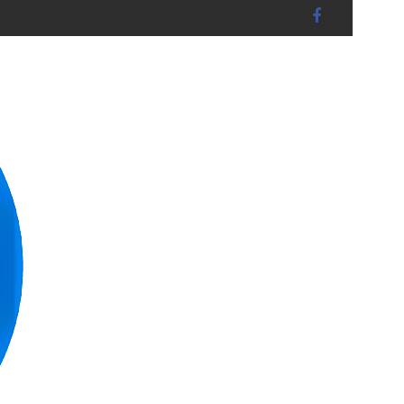
B L A K in Landshut