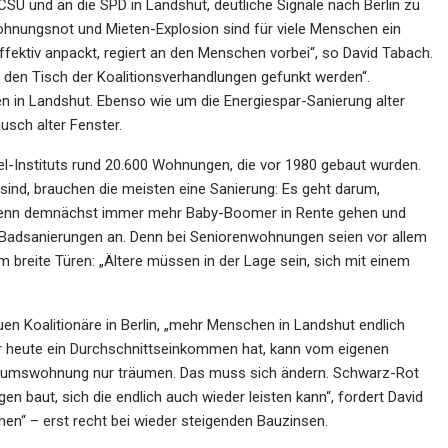
 CSU und an die SPD in Landshut, deutliche Signale nach Berlin zu
hnungsnot und Mieten-Explosion sind für viele Menschen ein
ffektiv anpackt, regiert an den Menschen vorbei“, so David Tabach.
den Tisch der Koalitionsverhandlungen gefunkt werden“.
in Landshut. Ebenso wie um die Energiespar-Sanierung alter
ch alter Fenster.
l-Instituts rund 20.600 Wohnungen, die vor 1980 gebaut wurden.
sind, brauchen die meisten eine Sanierung: Es geht darum,
wenn demnächst immer mehr Baby-Boomer in Rente gehen und
 Badsanierungen an. Denn bei Seniorenwohnungen seien vor allem
breite Türen: „Ältere müssen in der Lage sein, sich mit einem
en Koalitionäre in Berlin, „mehr Menschen in Landshut endlich
 heute ein Durchschnittseinkommen hat, kann vom eigenen
entumswohnung nur träumen. Das muss sich ändern. Schwarz-Rot
n baut, sich die endlich auch wieder leisten kann“, fordert David
n“ – erst recht bei wieder steigenden Bauzinsen.