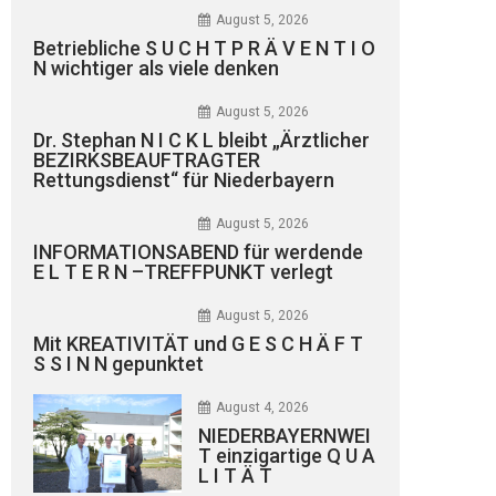
August 5, 2026
Betriebliche S U C H T P R Ä V E N T I O
N wichtiger als viele denken
August 5, 2026
Dr. Stephan N I C K L bleibt „Ärztlicher
BEZIRKSBEAUFTRAGTER
Rettungsdienst“ für Niederbayern
August 5, 2026
INFORMATIONSABEND für werdende
E L T E R N –TREFFPUNKT verlegt
August 5, 2026
Mit KREATIVITÄT und G E S C H Ä F T
S S I N N gepunktet
August 4, 2026
NIEDERBAYERNWEI
T einzigartige Q U A
L I T Ä T