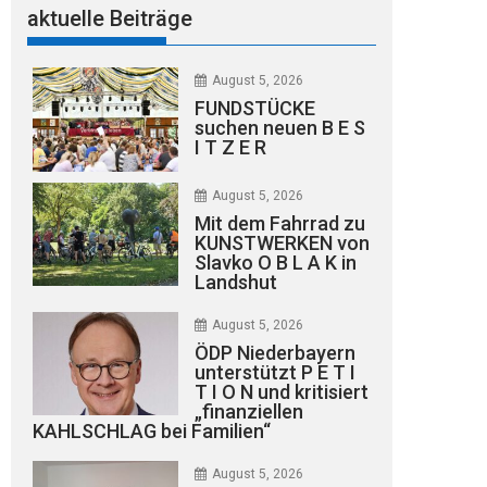
aktuelle Beiträge
August 5, 2026
FUNDSTÜCKE
suchen neuen B E S
I T Z E R
August 5, 2026
Mit dem Fahrrad zu
KUNSTWERKEN von
Slavko O B L A K in
Landshut
August 5, 2026
ÖDP Niederbayern
unterstützt P E T I
T I O N und kritisiert
„finanziellen
KAHLSCHLAG bei Familien“
August 5, 2026