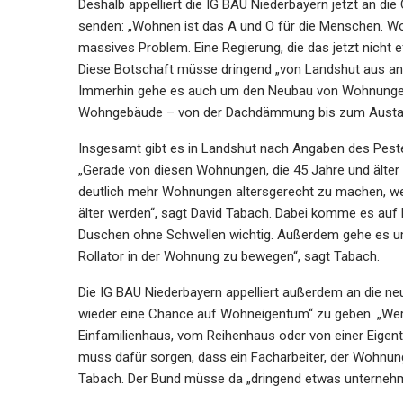
Deshalb appelliert die IG BAU Niederbayern jetzt an die
senden: „Wohnen ist das A und O für die Menschen. Wo
massives Problem. Eine Regierung, die das jetzt nicht e
Diese Botschaft müsse dringend „von Landshut aus an 
Immerhin gehe es auch um den Neubau von Wohnungen 
Wohngebäude – von der Dachdämmung bis zum Austaus
Insgesamt gibt es in Landshut nach Angaben des Peste
„Gerade von diesen Wohnungen, die 45 Jahre und älter 
deutlich mehr Wohnungen altersgerecht zu machen, 
älter werden“, sagt David Tabach. Dabei komme es auf
Duschen ohne Schwellen wichtig. Außerdem gehe es um 
Rollator in der Wohnung zu bewegen“, sagt Tabach.
Die IG BAU Niederbayern appelliert außerdem an die neu
wieder eine Chance auf Wohneigentum“ zu geben. „Wer
Einfamilienhaus, vom Reihenhaus oder von einer Eig
muss dafür sorgen, dass ein Facharbeiter, der Wohnunge
Tabach. Der Bund müsse da „dringend etwas unternehme