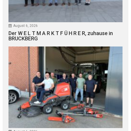
August 6, 2026
Der W E L T M A R K T F Ü H R E R, zuhause in
BRUCKBERG