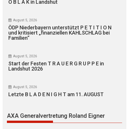
O B L A K in Landshut
August 5, 2026
ÖDP Niederbayern unterstützt P E T I T I O N
und kritisiert „finanziellen KAHLSCHLAG bei
Familien“
August 5, 2026
Start der Festen T R A U E R G R U P P E in
Landshut 2026
August 5, 2026
Letzte B L A D E N I G H T am 11. AUGUST
AXA Generalvertretung Roland Eigner