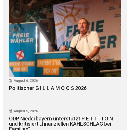
August 6, 2026
Politischer G I L L A M O O S 2026
August 5, 2026
ÖDP Niederbayern unterstützt P E T I T I O N
und kritisiert „finanziellen KAHLSCHLAG bei
Familien“