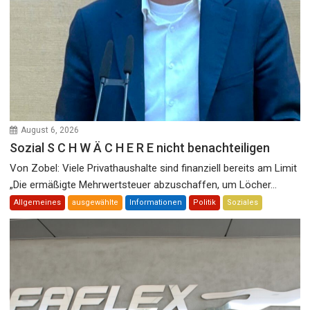
August 6, 2026
Sozial S C H W Ä C H E R E nicht benachteiligen
Von Zobel: Viele Privathaushalte sind finanziell bereits am Limit
„Die ermäßigte Mehrwertsteuer abzuschaffen, um Löcher...
Allgemeines
ausgewählte
Informationen
Politik
Soziales