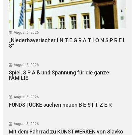
August 6, 2026
„Niederbayerischer I N T E G R A T I O N S P R E I
S“
August 6, 2026
Spiel, S P A ß und Spannung für die ganze
FAMILIE
August 5, 2026
FUNDSTÜCKE suchen neuen B E S I T Z E R
August 5, 2026
Mit dem Fahrrad zu KUNSTWERKEN von Slavko