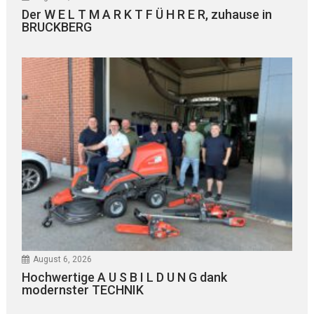
Der W E L T M A R K T F Ü H R E R, zuhause in
BRUCKBERG
August 6, 2026
Hochwertige A U S B I L D U N G dank
modernster TECHNIK