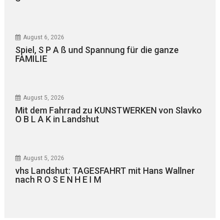
August 6, 2026
Spiel, S P A ß und Spannung für die ganze
FAMILIE
August 5, 2026
Mit dem Fahrrad zu KUNSTWERKEN von Slavko
O B L A K in Landshut
August 5, 2026
vhs Landshut: TAGESFAHRT mit Hans Wallner
nach R O S E N H E I M