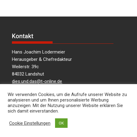
Kontakt
Hans Joachim Lodermeier
Herausgeber & Chefredakteur
Weilerstr. 39c
84032 Landshut
dies.und.das@t-online.de
0176/64349821
Wir verwenden Cookies, um die Aufrufe unserer Website zu
analysieren und um Ihnen personalisierte Werbung
anzuzeigen. Mit der Nutzung unserer Website erklären Sie
Über uns
sich damit einverstanden.
Cookie Einstellungen
OK
Informationen aus Politik – Wirtschaft – Kultur –
Umwelt – Gesellschaft – für die Region Landshut