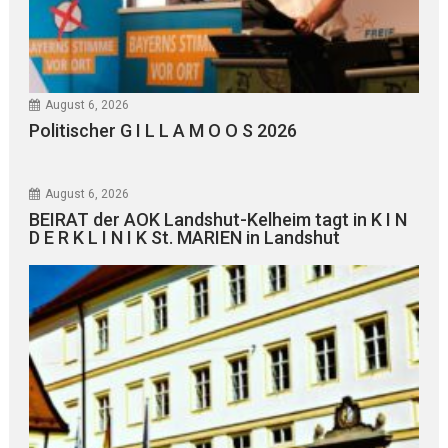
August 6, 2026
Politischer G I L L A M O O S 2026
August 6, 2026
BEIRAT der AOK Landshut-Kelheim tagt in K I N
D E R K L I N I K St. MARIEN in Landshut