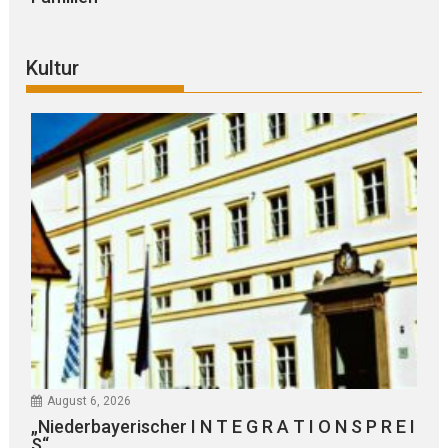
Kultur
August 6, 2026
„Niederbayerischer I N T E G R A T I O N S P R E I
S“