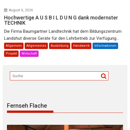
August 6, 2026
Hochwertige A U S B I L D U N G dank modernster
TECHNIK
Die Firma Baumgartner Landtechnik hat dem Bildungszentrum
Landshut diverse Geräte für den Lehrbetrieb zur Verfügung...
Allgemein
Allgemeines
Ausbildung
Handwerrk
Informationen
Projekt
Wirtschaft
Fernseh Flache