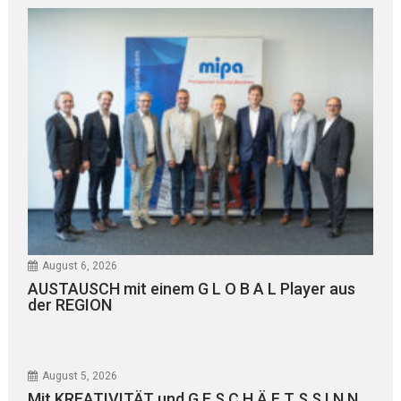
August 6, 2026
AUSTAUSCH mit einem G L O B A L Player aus
der REGION
August 5, 2026
Mit KREATIVITÄT und G E S C H Ä F T S S I N N