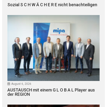
Sozial S C H W Ä C H E R E nicht benachteiligen
August 6, 2026
AUSTAUSCH mit einem G L O B A L Player aus
der REGION