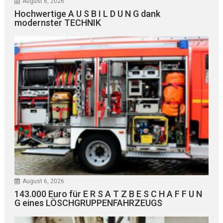
August 6, 2026
Hochwertige A U S B I L D U N G dank
modernster TECHNIK
August 6, 2026
143.000 Euro für E R S A T Z B E S C H A F F U N
G eines LÖSCHGRUPPENFAHRZEUGS