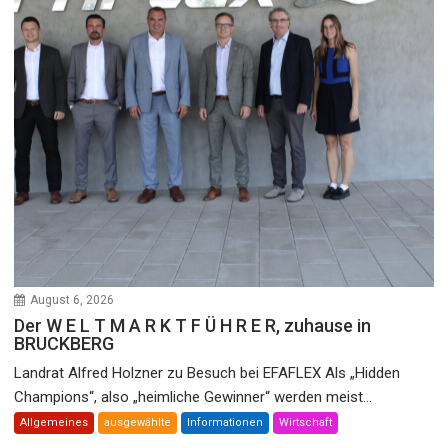
August 6, 2026
Der W E L T M A R K T F Ü H R E R, zuhause in
BRUCKBERG
Landrat Alfred Holzner zu Besuch bei EFAFLEX Als „Hidden
Champions“, also „heimliche Gewinner“ werden meist...
Allgemeines
ausgewählte
Informationen
Wirtschaft