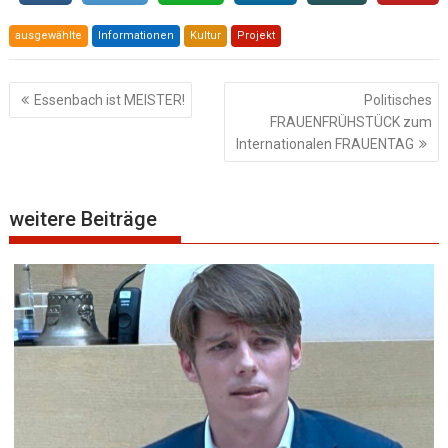
ausgewählte
Informationen
Kultur
Projekt
Beitragsnavigation
Essenbach ist MEISTER!
Politisches
FRAUENFRÜHSTÜCK zum
Internationalen FRAUENTAG
weitere Beiträge