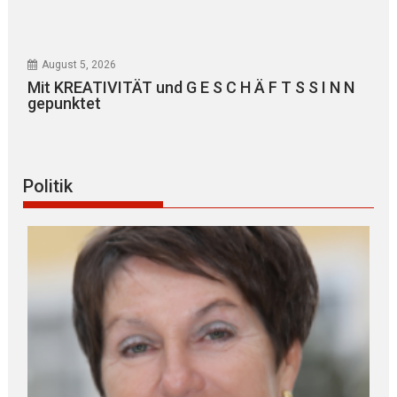
August 5, 2026
Mit KREATIVITÄT und G E S C H Ä F T S S I N N
gepunktet
Politik