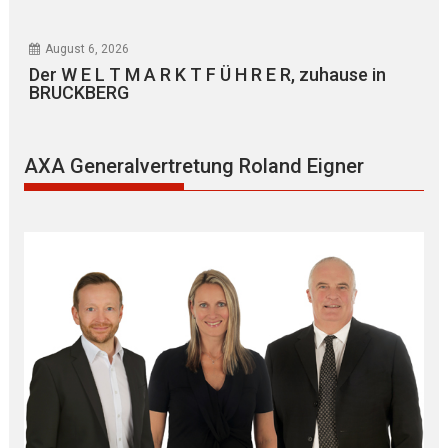
August 6, 2026
Der W E L T M A R K T F Ü H R E R, zuhause in
BRUCKBERG
AXA Generalvertretung Roland Eigner