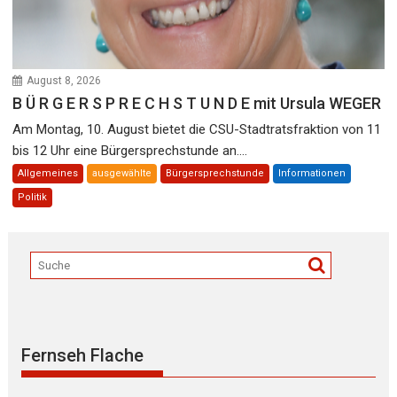
August 8, 2026
B Ü R G E R S P R E C H S T U N D E mit Ursula WEGER
Am Montag, 10. August bietet die CSU-Stadtratsfraktion von 11
bis 12 Uhr eine Bürgersprechstunde an....
Allgemeines
ausgewählte
Bürgersprechstunde
Informationen
Politik
Fernseh Flache