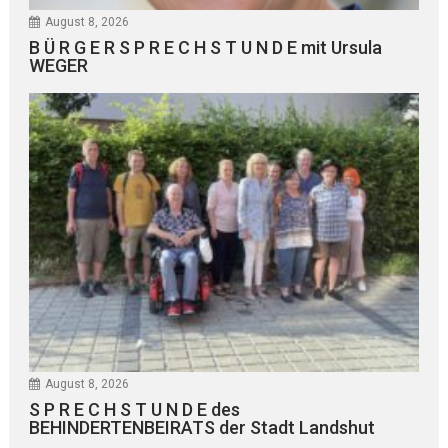
August 8, 2026
B Ü R G E R S P R E C H S T U N D E mit Ursula
WEGER
August 8, 2026
S P R E C H S T U N D E des
BEHINDERTENBEIRATS der Stadt Landshut