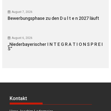
August 7, 2026
Bewerbungsphase zu den D u l t e n 2027 läuft
August 6, 2026
„Niederbayerischer I N T E G R A T I O N S P R E I
S“
Kontakt