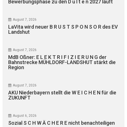
Bewerbungsphase zu den D u l t e n 2027 läuft
August 7, 2026
LaVita wird neuer B R U S T S P O N S O R des EV
Landshut
August 7, 2026
MdB Oßner: E L E K T R I F I Z I E R U N G der
Bahnstrecke MÜHLDORF-LANDSHUT stärkt die
Region
August 7, 2026
AKU Niederbayern stellt die W E I C H E N für die
ZUKUNFT
August 6, 2026
Sozial S C H W Ä C H E R E nicht benachteiligen