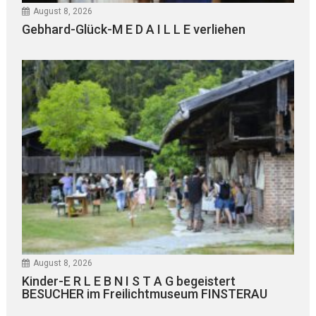
August 8, 2026
Gebhard-Glück-M E D A I L L E verliehen
August 8, 2026
Kinder-E R L E B N I S T A G begeistert
BESUCHER im Freilichtmuseum FINSTERAU