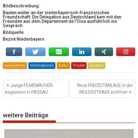
Bildbeschreibung:
Bauten weiter an der niederbayerisch-französischen
Freundschaft: Die Delegation aus Deutschland kam mit den
Freunden aus dem Département de l’Oise ausführlich ins
Gespräch.
Bildquelle:
Bezirk Niederbayern
ausgewählte
Informationen
Kultur
Projekt
Soziales
Beitragsnavigation
Junge FILMEMACHER
Neue FREIZEITANLAGE in der
begeistern in PASSAU
WEILERSTRAßE eröffnet
weitere Beiträge