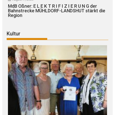
MdB Oßner: E L E K T R I F I Z I E R U N G der
Bahnstrecke MÜHLDORF-LANDSHUT stärkt die
Region
Kultur