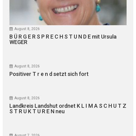
August 8, 2026
B Ü R G E R S P R E C H S T U N D E mit Ursula
WEGER
August 8, 2026
Positiver T r e n d setzt sich fort
August 8, 2026
Landkreis Landshut ordnet K L I M A S C H U T Z
S T R U K T U R E N neu
August 7, 2026