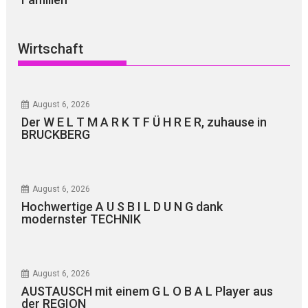
Wirtschaft
August 6, 2026
Der W E L T M A R K T F Ü H R E R, zuhause in
BRUCKBERG
August 6, 2026
Hochwertige A U S B I L D U N G dank
modernster TECHNIK
August 6, 2026
AUSTAUSCH mit einem G L O B A L Player aus
der REGION