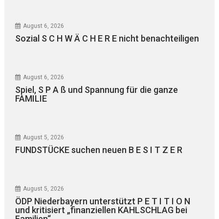
August 6, 2026
Sozial S C H W Ä C H E R E nicht benachteiligen
August 6, 2026
Spiel, S P A ß und Spannung für die ganze
FAMILIE
August 5, 2026
FUNDSTÜCKE suchen neuen B E S I T Z E R
August 5, 2026
ÖDP Niederbayern unterstützt P E T I T I O N
und kritisiert „finanziellen KAHLSCHLAG bei
Familien“