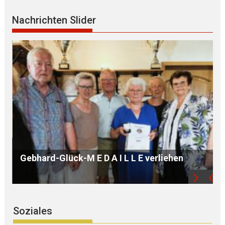
Nachrichten Slider
B Ü R G E R S P R E C H S T U N D E mit Ursula
WEGER
Soziales