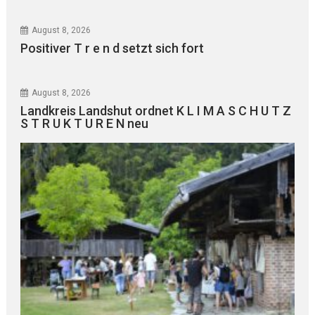
August 8, 2026
Positiver T r e n d setzt sich fort
August 8, 2026
Landkreis Landshut ordnet K L I M A S C H U T Z
S T R U K T U R E N neu