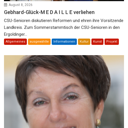
August 8, 2026
Gebhard-Glück-M E D A I L L E verliehen
CSU-Senioren diskutieren Reformen und ehren ihre Vorsitzende
Landkreis. Zum Sommerstammtisch der CSU-Senioren in den
Ergoldinger...
Allgemeines
ausgewählte
Informationen
Kultur
Kunst
Projekt