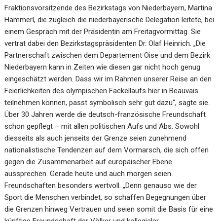
Fraktionsvorsitzende des Bezirkstags von Niederbayern, Martina
Hammerl, die zugleich die niederbayerische Delegation leitete, bei
einem Gespräch mit der Präsidentin am Freitagvormittag. Sie
vertrat dabei den Bezirkstagspräsidenten Dr. Olaf Heinrich. „Die
Partnerschaft zwischen dem Departement Oise und dem Bezirk
Niederbayern kann in Zeiten wie diesen gar nicht hoch genug
eingeschätzt werden. Dass wir im Rahmen unserer Reise an den
Feierlichkeiten des olympischen Fackellaufs hier in Beauvais
teilnehmen können, passt symbolisch sehr gut dazu“, sagte sie.
Über 30 Jahren werde die deutsch-französische Freundschaft
schon gepflegt – mit allen politischen Aufs und Abs. Sowohl
diesseits als auch jenseits der Grenze seien zunehmend
nationalistische Tendenzen auf dem Vormarsch, die sich offen
gegen die Zusammenarbeit auf europäischer Ebene
aussprechen. Gerade heute und auch morgen seien
Freundschaften besonders wertvoll. „Denn genauso wie der
Sport die Menschen verbindet, so schaffen Begegnungen über
die Grenzen hinweg Vertrauen und seien somit die Basis für eine
künftige Freundschaft der Völker und kollegialer