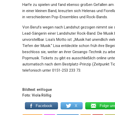
Harfe zu spielen und fand ebenso großen Gefallen am 
in einer kleinen Band, kreuzten sich Helenas und Fiorel
in verschiedenen Pop-Ensembles und Rock-Bands.
Von Berufs wegen nach Landshut gezogen nimmt sie seit
Lead-Sängerin einer Landshuter Rock-Band. Die Musik be
unvorstellbar. Lisa’s Motto ist: „Musik hat unendlich v
Tiefen der Musik.“ Lisa entdeckte schon früh ihre Bege
beschloss sie, weiter an ihrer Gesangs-Technik zu arbe
Popmusik. Tickets zu gibt es ausschließlich online un
automatisch nach dem Bestplatz-Prinzip (Zeitpunkt Ti
telefonisch unter 0151-253 233 73.
Bildtext: enVogue
Foto: Viola Röllig
Facebook
X
Folge un