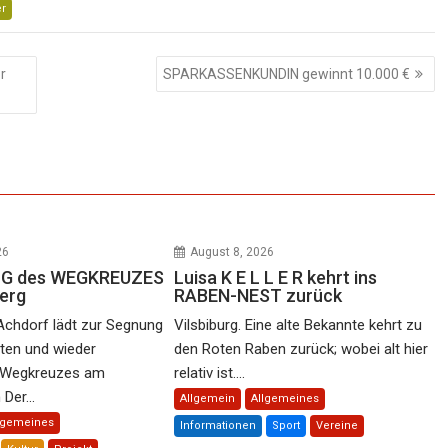
er
r
SPARKASSENKUNDIN gewinnt 10.000 €
26
August 8, 2026
 N G des WEGKREUZES
Luisa K E L L E R kehrt ins
erg
RABEN-NEST zurück
Achdorf lädt zur Segnung
Vilsbiburg. Eine alte Bekannte kehrt zu
rten und wieder
den Roten Raben zurück; wobei alt hier
n Wegkreuzes am
relativ ist....
Der...
Allgemein
Allgemeines
lgemeines
Informationen
Sport
Vereine