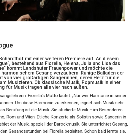
Vogue
Schardthof mit einer weiteren Premiere auf. An diesem
e“, bestehend aus Fiorella, Helena, Julia und Lisa das
gue“ kommt Landshuter Frauenpower und möchte die
d harmonischem Gesang verzaubern. Ruhige Balladen der
t von vier großartigen Sängerinnen, deren Herz für die
 am Musizieren. Ob klassische Musik, Popmusik in einer
ng für Musik tragen alle vier nach außen.
angslehrerin. Fiorella’s Motto lautet: „Nur wer Harmonie in seiner
erkennen. Um diese Harmonie zu erkennen, eignet sich Musik sehr
las Berufung ist die Musik. Sie studierte Musik – im Besonderen
o, Rom und Wien. Etliche Konzerte als Solistin sowie Sängerin in
et der Musik, speziell der Barockmusik. Sie unterrichtet Gesang,
 den Gesangsstunden bei Fiorella begleiten. Schon bald lernte sie,