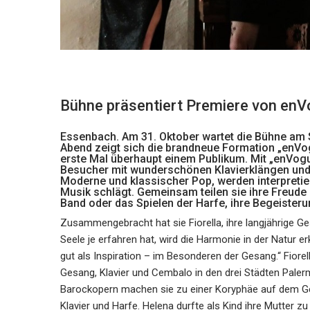
Bühne präsentiert Premiere von en
Essenbach. Am 31. Oktober wartet die Bühne am 
Abend zeigt sich die brandneue Formation „enVogu
erste Mal überhaupt einem Publikum. Mit „enVo
Besucher mit wunderschönen Klavierklängen un
Moderne und klassischer Pop, werden interpretier
Musik schlägt. Gemeinsam teilen sie ihre Freude
Band oder das Spielen der Harfe, ihre Begeisteru
Zusammengebracht hat sie Fiorella, ihre langjährige Ges
Seele je erfahren hat, wird die Harmonie in der Natur 
gut als Inspiration – im Besonderen der Gesang.“ Fiorel
Gesang, Klavier und Cembalo in den drei Städten Palerm
Barockopern machen sie zu einer Koryphäe auf dem Gebi
Klavier und Harfe. Helena durfte als Kind ihre Mutter zu