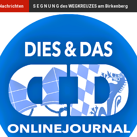
 Nachrichten
S E G N U N G des WEGKREUZES am Birkenberg