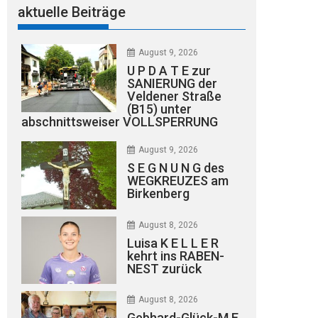
aktuelle Beiträge
August 9, 2026
U P D A T E zur
SANIERUNG der
Veldener Straße
(B15) unter
abschnittsweiser VOLLSPERRUNG
August 9, 2026
S E G N U N G des
WEGKREUZES am
Birkenberg
August 8, 2026
Luisa K E L L E R
kehrt ins RABEN-
NEST zurück
August 8, 2026
Gebhard-Glück-M E