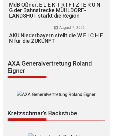
MdB Oßner: E L E K T R I F I Z I E R U N
G der Bahnstrecke MÜHLDORF-
LANDSHUT stärkt die Region
August 7, 2026
AKU Niederbayern stellt die W E I C H E
N für die ZUKUNFT
AXA Generalvertretung Roland
Eigner
Kretzschmar’s Backstube