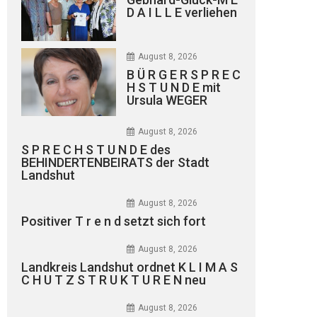
D A I L L E verliehen
August 8, 2026
B Ü R G E R S P R E C
H S T U N D E mit
Ursula WEGER
August 8, 2026
S P R E C H S T U N D E des
BEHINDERTENBEIRATS der Stadt
Landshut
August 8, 2026
Positiver T r e n d setzt sich fort
August 8, 2026
Landkreis Landshut ordnet K L I M A S
C H U T Z S T R U K T U R E N neu
August 8, 2026