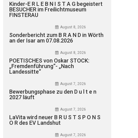
Kinder-E R L E B N I S T A G begeistert
BESUCHER im Freilichtmuseum
FINSTERAU
August 8, 2026
Sonderbericht zum B R A N D in Wörth
an der Isar am 07.08.2026
August 8, 2026
POETISCHES von Oskar STOCK:
„Fremdenführung“- „Nach
Landessitte“
August 7, 2026
Bewerbungsphase zu den D u l t e n
2027 läuft
August 7, 2026
LaVita wird neuer B R U S T S P O N S
O R des EV Landshut
August 7, 2026