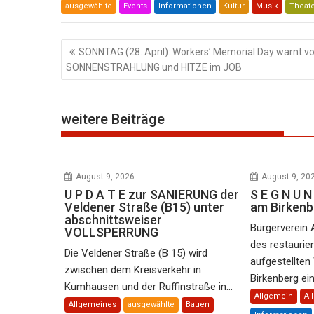
ausgewählte
Events
Informationen
Kultur
Musik
Theat
Beitragsnavigation
SONNTAG (28. April): Workers’ Memorial Day warnt vo
SONNENSTRAHLUNG und HITZE im JOB
weitere Beiträge
August 9, 2026
August 9, 20
U P D A T E zur SANIERUNG der
S E G N U
Veldener Straße (B15) unter
am Birkenb
abschnittsweiser
Bürgerverein 
VOLLSPERRUNG
des restaurie
Die Veldener Straße (B 15) wird
aufgestellte
zwischen dem Kreisverkehr in
Birkenberg ein 
Kumhausen und der Ruffinstraße in...
Allgemein
Al
Allgemeines
ausgewählte
Bauen