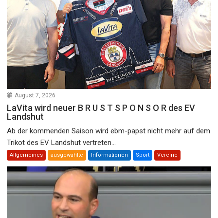
August 7, 2026
LaVita wird neuer B R U S T S P O N S O R des EV
Landshut
Ab der kommenden Saison wird ebm-papst nicht mehr auf dem
Trikot des EV Landshut vertreten...
Allgemeines
ausgewählte
Informationen
Sport
Vereine