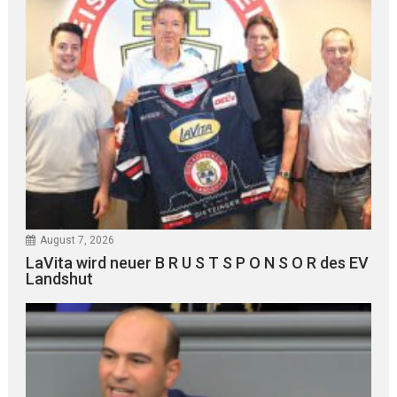
August 7, 2026
LaVita wird neuer B R U S T S P O N S O R des EV
Landshut