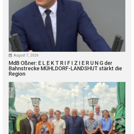
August 7, 2026
MdB Oßner: E L E K T R I F I Z I E R U N G der
Bahnstrecke MÜHLDORF-LANDSHUT stärkt die
Region