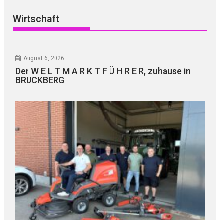
Wirtschaft
August 6, 2026
Der W E L T M A R K T F Ü H R E R, zuhause in
BRUCKBERG