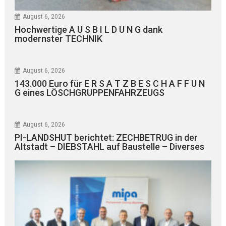
August 6, 2026
Hochwertige A U S B I L D U N G dank
modernster TECHNIK
August 6, 2026
143.000 Euro für E R S A T Z B E S C H A F F U N
G eines LÖSCHGRUPPENFAHRZEUGS
August 6, 2026
PI-LANDSHUT berichtet: ZECHBETRUG in der
Altstadt – DIEBSTAHL auf Baustelle – Diverses