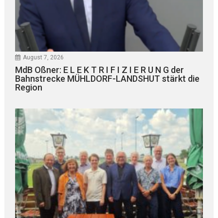
August 7, 2026
MdB Oßner: E L E K T R I F I Z I E R U N G der
Bahnstrecke MÜHLDORF-LANDSHUT stärkt die
Region