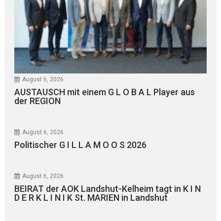
August 6, 2026
AUSTAUSCH mit einem G L O B A L Player aus
der REGION
August 6, 2026
Politischer G I L L A M O O S 2026
August 6, 2026
BEIRAT der AOK Landshut-Kelheim tagt in K I N
D E R K L I N I K St. MARIEN in Landshut