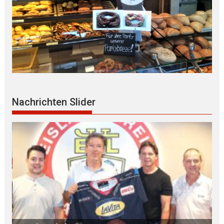
Nachrichten Slider
MdB Oßner: E L E K T R I F I Z I E R U N G der