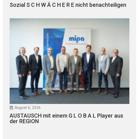
Sozial S C H W Ä C H E R E nicht benachteiligen
August 6, 2026
AUSTAUSCH mit einem G L O B A L Player aus
der REGION