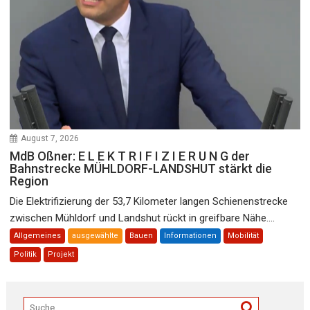
August 7, 2026
MdB Oßner: E L E K T R I F I Z I E R U N G der
Bahnstrecke MÜHLDORF-LANDSHUT stärkt die
Region
Die Elektrifizierung der 53,7 Kilometer langen Schienenstrecke
zwischen Mühldorf und Landshut rückt in greifbare Nähe....
Allgemeines
ausgewählte
Bauen
Informationen
Mobilität
Politik
Projekt