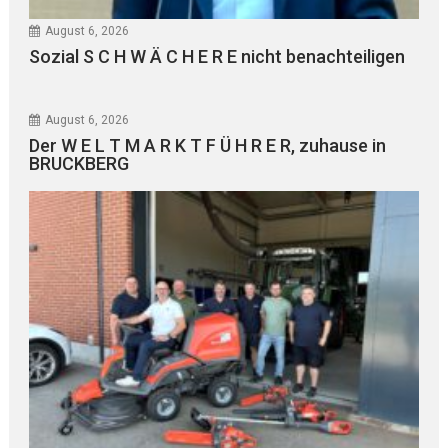
August 6, 2026
Sozial S C H W Ä C H E R E nicht benachteiligen
August 6, 2026
Der W E L T M A R K T F Ü H R E R, zuhause in
BRUCKBERG