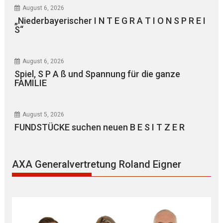
August 6, 2026
„Niederbayerischer I N T E G R A T I O N S P R E I
S“
August 6, 2026
Spiel, S P A ß und Spannung für die ganze
FAMILIE
August 5, 2026
FUNDSTÜCKE suchen neuen B E S I T Z E R
AXA Generalvertretung Roland Eigner