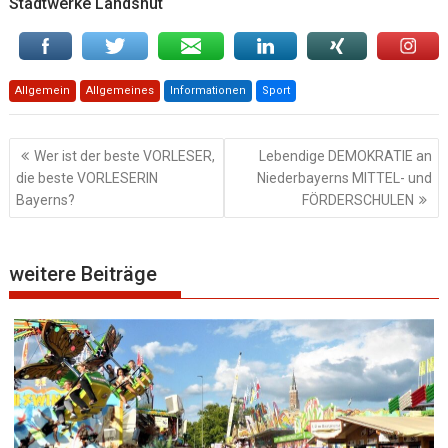
Stadtwerke Landshut
Allgemein
Allgemeines
Informationen
Sport
Beitragsnavigation
Wer ist der beste VORLESER,
Lebendige DEMOKRATIE an
die beste VORLESERIN
Niederbayerns MITTEL- und
Bayerns?
FÖRDERSCHULEN
weitere Beiträge