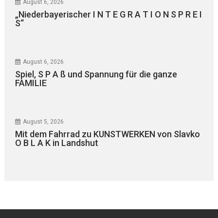
August 6, 2026
„Niederbayerischer I N T E G R A T I O N S P R E I
S“
August 6, 2026
Spiel, S P A ß und Spannung für die ganze
FAMILIE
August 5, 2026
Mit dem Fahrrad zu KUNSTWERKEN von Slavko
O B L A K in Landshut