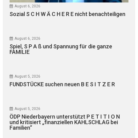
August 6, 2026
Sozial S C H W Ä C H E R E nicht benachteiligen
August 6, 2026
Spiel, S P A ß und Spannung für die ganze
FAMILIE
August 5, 2026
FUNDSTÜCKE suchen neuen B E S I T Z E R
August 5, 2026
ÖDP Niederbayern unterstützt P E T I T I O N
und kritisiert „finanziellen KAHLSCHLAG bei
Familien“