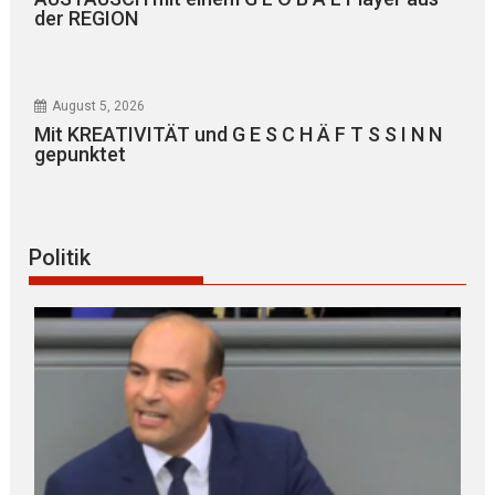
der REGION
August 5, 2026
Mit KREATIVITÄT und G E S C H Ä F T S S I N N
gepunktet
Politik