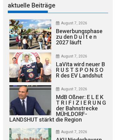
aktuelle Beiträge
August 7, 2026
Bewerbungsphase
zu den D u l t e n
2027 läuft
August 7, 2026
LaVita wird neuer B
R U S T S P O N S O
R des EV Landshut
August 7, 2026
MdB Oßner: E L E K
T R I F I Z I E R U N G
der Bahnstrecke
MÜHLDORF-
LANDSHUT stärkt die Region
August 7, 2026
AKU Niederbayern