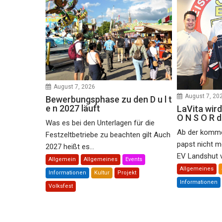
August 7, 2026
August 7, 20
Bewerbungsphase zu den D u l t
e n 2027 läuft
LaVita wird
O N S O R 
Was es bei den Unterlagen für die
Ab der komme
Festzeltbetriebe zu beachten gilt Auch
papst nicht m
2027 heißt es...
EV Landshut ve
Allgemein
Allgemeines
Events
Allgemeines
Informationen
Kultur
Projekt
Informationen
Volksfest