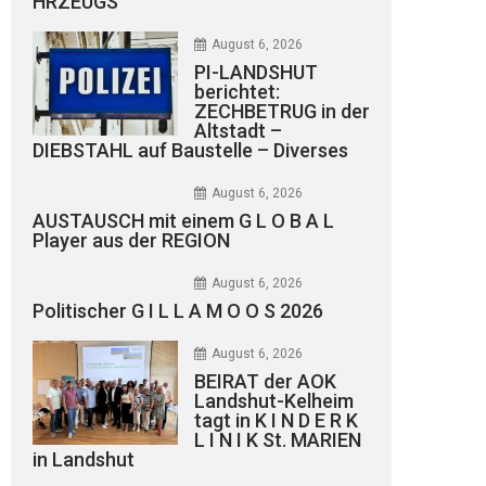
HRZEUGS
August 6, 2026
PI-LANDSHUT
berichtet:
ZECHBETRUG in der
Altstadt –
DIEBSTAHL auf Baustelle – Diverses
August 6, 2026
AUSTAUSCH mit einem G L O B A L
Player aus der REGION
August 6, 2026
Politischer G I L L A M O O S 2026
August 6, 2026
BEIRAT der AOK
Landshut-Kelheim
tagt in K I N D E R K
L I N I K St. MARIEN
in Landshut