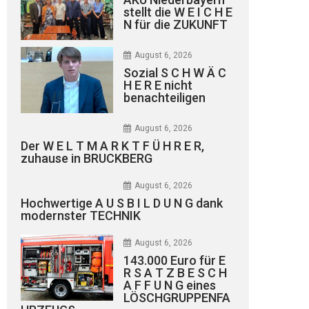
stellt die W E I C H E
N für die ZUKUNFT
August 6, 2026
Sozial S C H W Ä C
H E R E nicht
benachteiligen
August 6, 2026
Der W E L T M A R K T F Ü H R E R,
zuhause in BRUCKBERG
August 6, 2026
Hochwertige A U S B I L D U N G dank
modernster TECHNIK
August 6, 2026
143.000 Euro für E
R S A T Z B E S C H
A F F U N G eines
LÖSCHGRUPPENFA