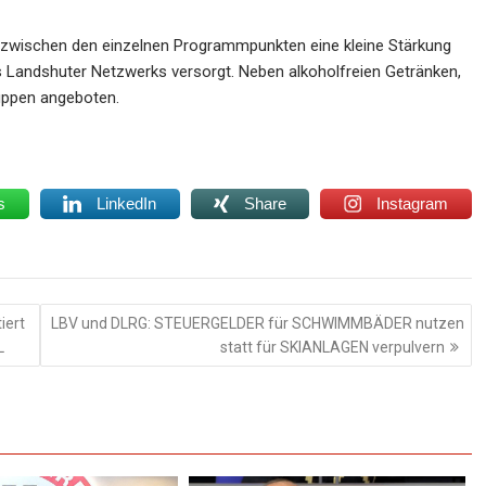
er zwischen den einzelnen Programmpunkten eine kleine Stärkung
es Landshuter Netzwerks versorgt. Neben alkoholfreien Getränken,
uppen angeboten.
s
LinkedIn
Share
Instagram
iert
LBV und DLRG: STEUERGELDER für SCHWIMMBÄDER nutzen
L
statt für SKIANLAGEN verpulvern