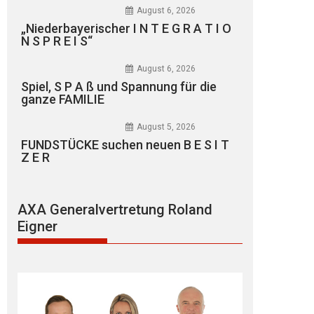
August 6, 2026
„Niederbayerischer I N T E G R A T I O
N S P R E I S“
August 6, 2026
Spiel, S P A ß und Spannung für die
ganze FAMILIE
August 5, 2026
FUNDSTÜCKE suchen neuen B E S I T
Z E R
AXA Generalvertretung Roland
Eigner