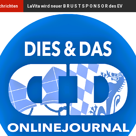
chrichten
LaVita wird neuer B R U S T S P O N S O R des EV Land