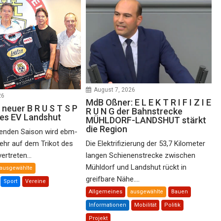
August 7, 2026
26
MdB Oßner: E L E K T R I F I Z I E
 neuer B R U S T S P
R U N G der Bahnstrecke
des EV Landshut
MÜHLDORF-LANDSHUT stärkt
die Region
nden Saison wird ebm-
ehr auf dem Trikot des
Die Elektrifizierung der 53,7 Kilometer
rtreten...
langen Schienenstrecke zwischen
Mühldorf und Landshut rückt in
ausgewählte
greifbare Nähe....
Sport
Vereine
Allgemeines
ausgewählte
Bauen
Informationen
Mobilität
Politik
Projekt