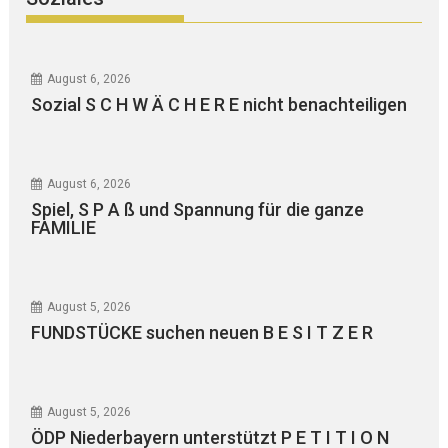
August 6, 2026
Sozial S C H W Ä C H E R E nicht benachteiligen
August 6, 2026
Spiel, S P A ß und Spannung für die ganze
FAMILIE
August 5, 2026
FUNDSTÜCKE suchen neuen B E S I T Z E R
August 5, 2026
ÖDP Niederbayern unterstützt P E T I T I O N