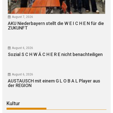
August 7, 2026
AKU Niederbayern stellt die W E I C H E N für die
ZUKUNFT
August 6, 2026
Sozial S C H W Ä C H E R E nicht benachteiligen
August 6, 2026
AUSTAUSCH mit einem G L O B A L Player aus
der REGION
Kultur