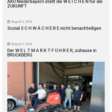
AKU Niederbayern stellt die W E I C H E N für die
ZUKUNFT
August 6, 2026
Sozial S C H W Ä C H E R E nicht benachteiligen
August 6, 2026
Der W E L T M A R K T F Ü H R E R, zuhause in
BRUCKBERG