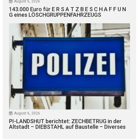
August 6, 2026
143.000 Euro für E R S A T Z B E S C H A F F U N
G eines LÖSCHGRUPPENFAHRZEUGS
August 6, 2026
PI-LANDSHUT berichtet: ZECHBETRUG in der
Altstadt – DIEBSTAHL auf Baustelle – Diverses