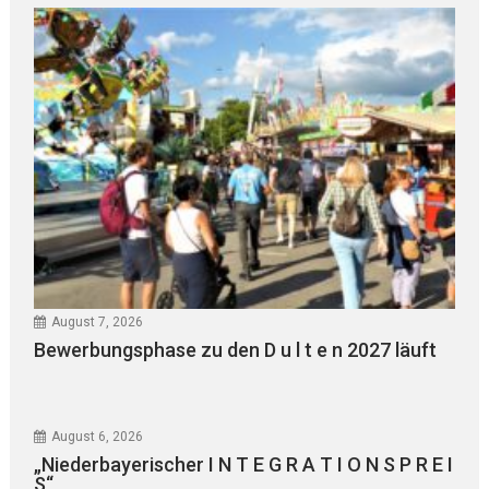
August 7, 2026
Bewerbungsphase zu den D u l t e n 2027 läuft
August 6, 2026
„Niederbayerischer I N T E G R A T I O N S P R E I
S“