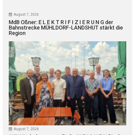
August 7, 2026
MdB Oßner: E L E K T R I F I Z I E R U N G der
Bahnstrecke MÜHLDORF-LANDSHUT stärkt die
Region
August 7, 2026