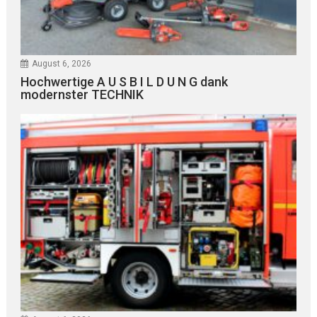
August 6, 2026
Hochwertige A U S B I L D U N G dank
modernster TECHNIK