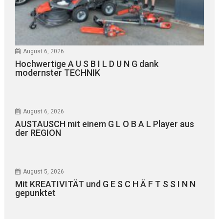
August 6, 2026
Hochwertige A U S B I L D U N G dank
modernster TECHNIK
August 6, 2026
AUSTAUSCH mit einem G L O B A L Player aus
der REGION
August 5, 2026
Mit KREATIVITÄT und G E S C H Ä F T S S I N N
gepunktet