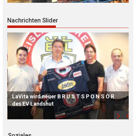
MdB Oßner: E L E K T R I F I Z I E R U N G der
Nachrichten Slider
Bahnstrecke MÜHLDORF-LANDSHUT stärkt
die Region
Soziales