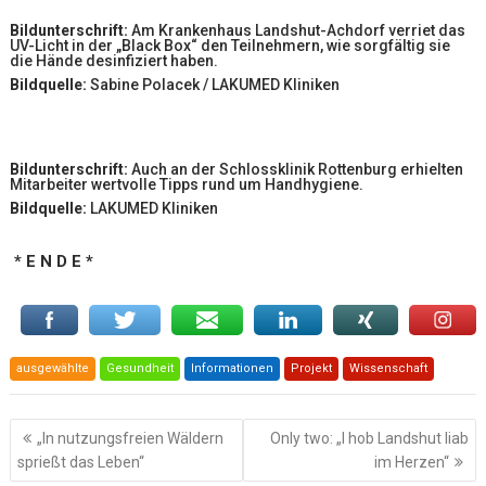
Bildunterschrift:
Am Krankenhaus Landshut-Achdorf verriet das
UV-Licht in der „Black Box“ den Teilnehmern, wie sorgfältig sie
die Hände desinfiziert haben.
Bildquelle:
Sabine Polacek / LAKUMED Kliniken
Bildunterschrift:
Auch an der Schlossklinik Rottenburg erhielten
Mitarbeiter wertvolle Tipps rund um Handhygiene.
Bildquelle:
LAKUMED Kliniken
* E N D E *
ausgewählte
Gesundheit
Informationen
Projekt
Wissenschaft
Beitragsnavigation
„In nutzungsfreien Wäldern
Only two: „I hob Landshut liab
sprießt das Leben“
im Herzen“