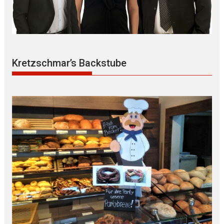
Kretzschmar’s Backstube