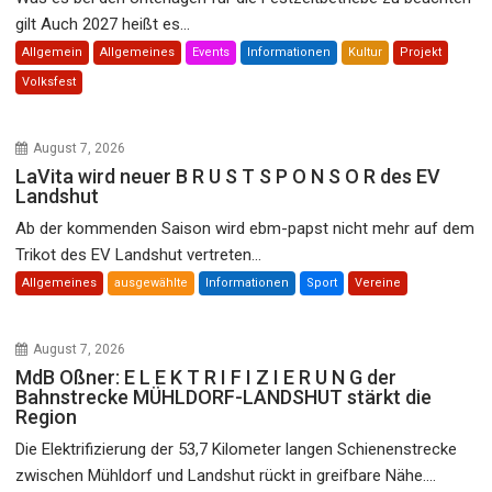
gilt Auch 2027 heißt es...
Allgemein
Allgemeines
Events
Informationen
Kultur
Projekt
Volksfest
August 7, 2026
LaVita wird neuer B R U S T S P O N S O R des EV
Landshut
Ab der kommenden Saison wird ebm-papst nicht mehr auf dem
Trikot des EV Landshut vertreten...
Allgemeines
ausgewählte
Informationen
Sport
Vereine
August 7, 2026
MdB Oßner: E L E K T R I F I Z I E R U N G der
Bahnstrecke MÜHLDORF-LANDSHUT stärkt die
Region
Die Elektrifizierung der 53,7 Kilometer langen Schienenstrecke
zwischen Mühldorf und Landshut rückt in greifbare Nähe....