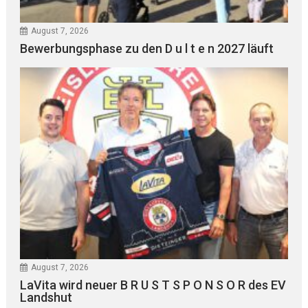
August 7, 2026
Bewerbungsphase zu den D u l t e n 2027 läuft
August 7, 2026
LaVita wird neuer B R U S T S P O N S O R des EV
Landshut