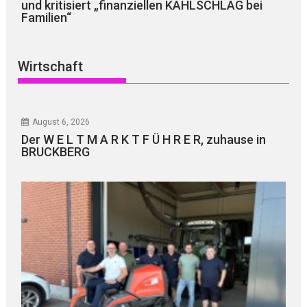
und kritisiert „finanziellen KAHLSCHLAG bei
Familien“
Wirtschaft
August 6, 2026
Der W E L T M A R K T F Ü H R E R, zuhause in
BRUCKBERG