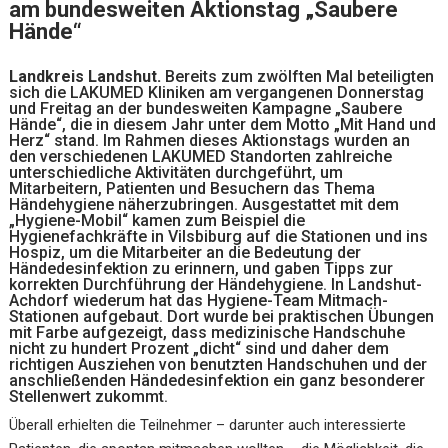
am bundesweiten Aktionstag „Saubere
Hände“
Landkreis Landshut.
Bereits zum zwölften Mal beteiligten
sich die LAKUMED Kliniken am vergangenen Donnerstag
und Freitag an der bundesweiten Kampagne „Saubere
Hände“, die in diesem Jahr unter dem Motto „Mit Hand und
Herz“ stand. Im Rahmen dieses Aktionstags wurden an
den verschiedenen LAKUMED Standorten zahlreiche
unterschiedliche Aktivitäten durchgeführt, um
Mitarbeitern, Patienten und Besuchern das Thema
Händehygiene näherzubringen. Ausgestattet mit dem
„Hygiene-Mobil“ kamen zum Beispiel die
Hygienefachkräfte in Vilsbiburg auf die Stationen und ins
Hospiz, um die Mitarbeiter an die Bedeutung der
Händedesinfektion zu erinnern, und gaben Tipps zur
korrekten Durchführung der Händehygiene. In Landshut-
Achdorf wiederum hat das Hygiene-Team Mitmach-
Stationen aufgebaut. Dort wurde bei praktischen Übungen
mit Farbe aufgezeigt, dass medizinische Handschuhe
nicht zu hundert Prozent „dicht“ sind und daher dem
richtigen Ausziehen von benutzten Handschuhen und der
anschließenden Händedesinfektion ein ganz besonderer
Stellenwert zukommt.
Überall erhielten die Teilnehmer – darunter auch interessierte