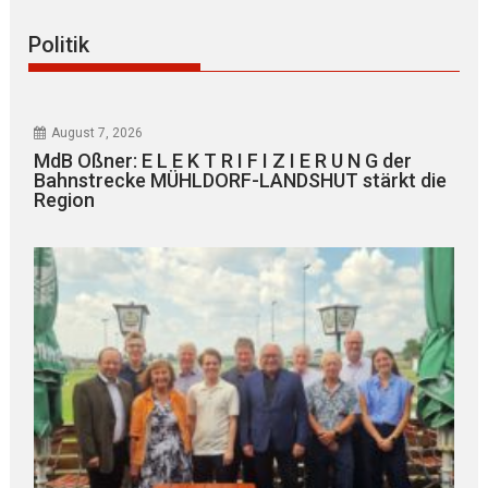
Politik
August 7, 2026
MdB Oßner: E L E K T R I F I Z I E R U N G der
Bahnstrecke MÜHLDORF-LANDSHUT stärkt die
Region