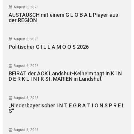
August 6, 2026
AUSTAUSCH mit einem G L O B A L Player aus
der REGION
August 6, 2026
Politischer G I L L A M O O S 2026
August 6, 2026
BEIRAT der AOK Landshut-Kelheim tagt in K I N
D E R K L I N I K St. MARIEN in Landshut
August 6, 2026
„Niederbayerischer I N T E G R A T I O N S P R E I
S“
August 6, 2026