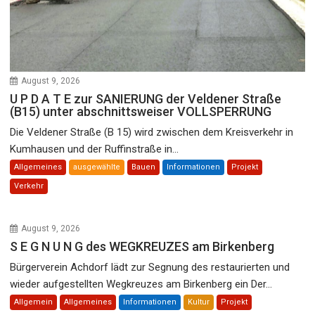
August 9, 2026
U P D A T E zur SANIERUNG der Veldener Straße
(B15) unter abschnittsweiser VOLLSPERRUNG
Die Veldener Straße (B 15) wird zwischen dem Kreisverkehr in
Kumhausen und der Ruffinstraße in...
Allgemeines
ausgewählte
Bauen
Informationen
Projekt
Verkehr
August 9, 2026
S E G N U N G des WEGKREUZES am Birkenberg
Bürgerverein Achdorf lädt zur Segnung des restaurierten und
wieder aufgestellten Wegkreuzes am Birkenberg ein Der...
Allgemein
Allgemeines
Informationen
Kultur
Projekt