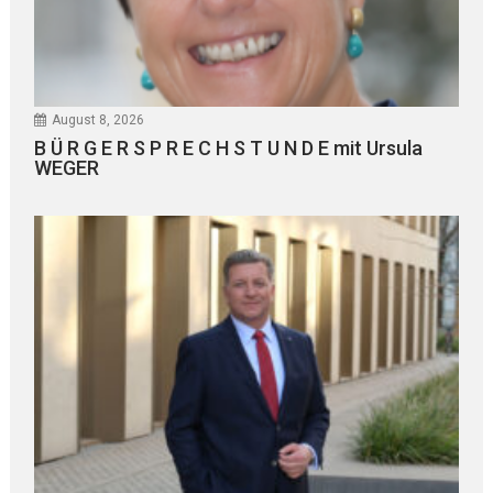
August 8, 2026
B Ü R G E R S P R E C H S T U N D E mit Ursula
WEGER