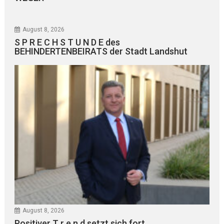
August 8, 2026
S P R E C H S T U N D E des
BEHINDERTENBEIRATS der Stadt Landshut
August 8, 2026
Positiver T r e n d setzt sich fort