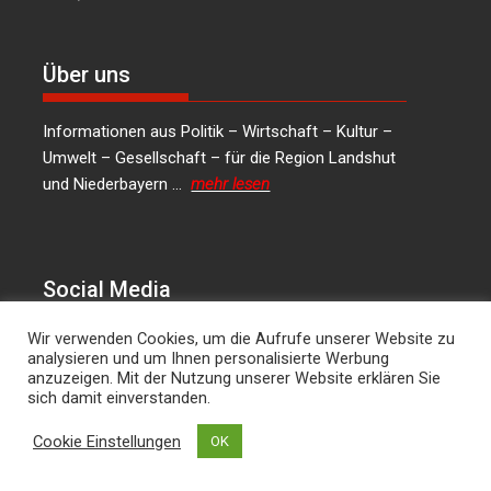
Über uns
Informationen aus Politik – Wirtschaft – Kultur –
Umwelt – Gesellschaft – für die Region Landshut
und Niederbayern …
mehr lesen
Social Media
Wir verwenden Cookies, um die Aufrufe unserer Website zu
LinkedIn
Facebook
Instagram
X
analysieren und um Ihnen personalisierte Werbung
anzuzeigen. Mit der Nutzung unserer Website erklären Sie
sich damit einverstanden.
Kontakt
Cookie Einstellungen
OK
Hans Joachim Lodermeier Herausgeber &
Chefredakteur Weilerstr. 39c 84032 Landshut