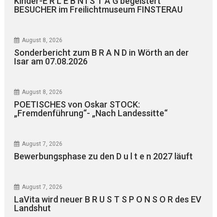
Kinder-E R L E B N I S T A G begeistert
BESUCHER im Freilichtmuseum FINSTERAU
August 8, 2026
Sonderbericht zum B R A N D in Wörth an der
Isar am 07.08.2026
August 8, 2026
POETISCHES von Oskar STOCK:
„Fremdenführung“- „Nach Landessitte“
August 7, 2026
Bewerbungsphase zu den D u l t e n 2027 läuft
August 7, 2026
LaVita wird neuer B R U S T S P O N S O R des EV
Landshut