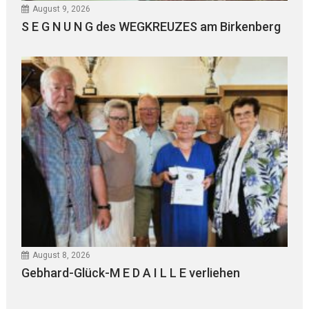
August 9, 2026
S E G N U N G des WEGKREUZES am Birkenberg
August 8, 2026
Gebhard-Glück-M E D A I L L E verliehen