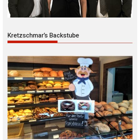
Kretzschmar’s Backstube