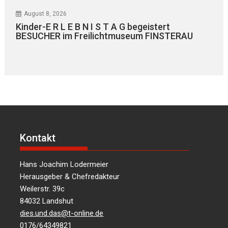
August 8, 2026
Kinder-E R L E B N I S T A G begeistert
BESUCHER im Freilichtmuseum FINSTERAU
Kontakt
Hans Joachim Lodermeier
Herausgeber & Chefredakteur
Weilerstr. 39c
84032 Landshut
dies.und.das@t-online.de
0176/64349821