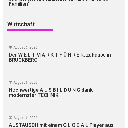
Familien“
Wirtschaft
August 6, 2026
Der W E L T M A R K T F Ü H R E R, zuhause in
BRUCKBERG
August 6, 2026
Hochwertige A U S B I L D U N G dank
modernster TECHNIK
August 6, 2026
AUSTAUSCH mit einem G L O B A L Player aus