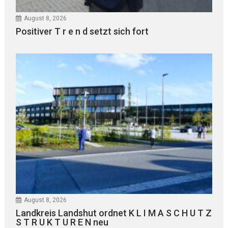
August 8, 2026
Positiver T r e n d setzt sich fort
August 8, 2026
Landkreis Landshut ordnet K L I M A S C H U T Z
S T R U K T U R E N neu