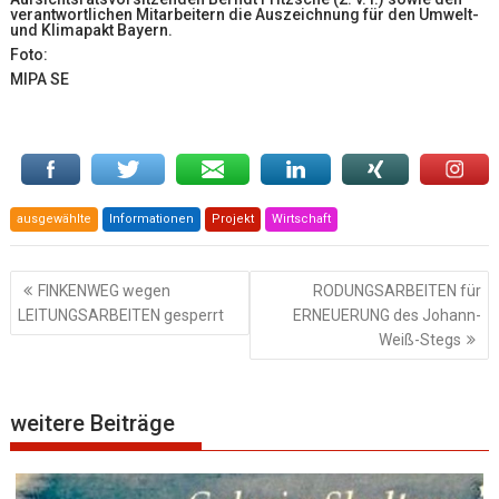
verantwortlichen Mitarbeitern die Auszeichnung für den Umwelt-
und Klimapakt Bayern.
Foto:
MIPA SE
ausgewählte
Informationen
Projekt
Wirtschaft
Beitragsnavigation
FINKENWEG wegen
RODUNGSARBEITEN für
LEITUNGSARBEITEN gesperrt
ERNEUERUNG des Johann-
Weiß-Stegs
weitere Beiträge