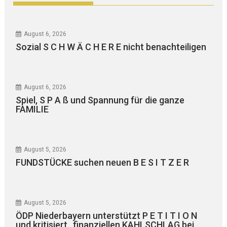
August 6, 2026
Sozial S C H W Ä C H E R E nicht benachteiligen
August 6, 2026
Spiel, S P A ß und Spannung für die ganze
FAMILIE
August 5, 2026
FUNDSTÜCKE suchen neuen B E S I T Z E R
August 5, 2026
ÖDP Niederbayern unterstützt P E T I T I O N
und kritisiert „finanziellen KAHLSCHLAG bei