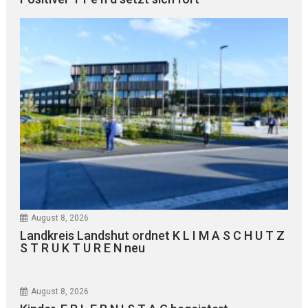
August 8, 2026
Landkreis Landshut ordnet K L I M A S C H U T Z
S T R U K T U R E N neu
August 8, 2026