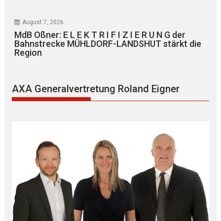
August 7, 2026
MdB Oßner: E L E K T R I F I Z I E R U N G der
Bahnstrecke MÜHLDORF-LANDSHUT stärkt die
Region
AXA Generalvertretung Roland Eigner