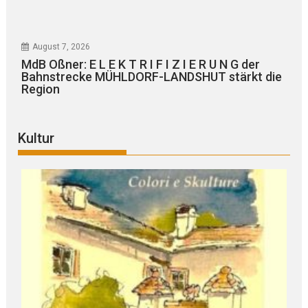
August 7, 2026
MdB Oßner: E L E K T R I F I Z I E R U N G der
Bahnstrecke MÜHLDORF-LANDSHUT stärkt die
Region
Kultur