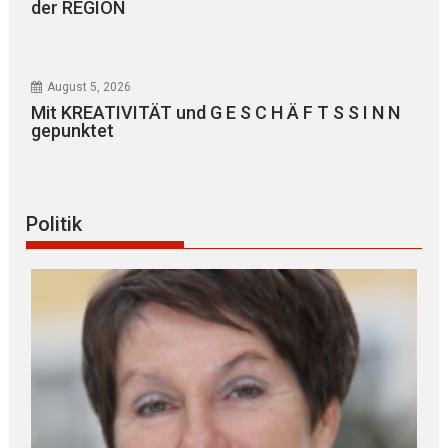
der REGION
August 5, 2026
Mit KREATIVITÄT und G E S C H Ä F T S S I N N
gepunktet
Politik