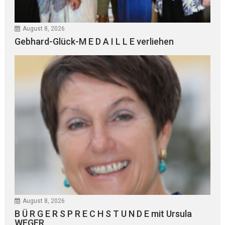
August 8, 2026
Gebhard-Glück-M E D A I L L E verliehen
August 8, 2026
B Ü R G E R S P R E C H S T U N D E mit Ursula
WEGER