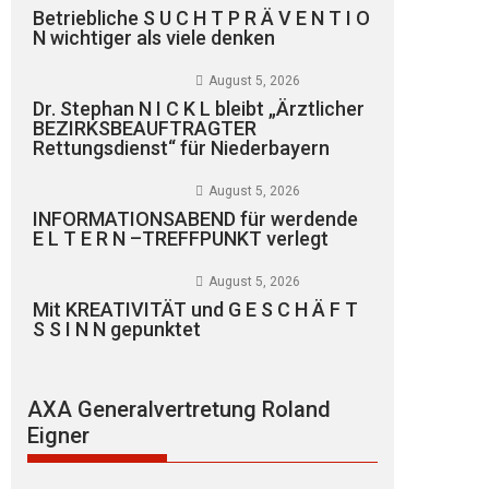
Betriebliche S U C H T P R Ä V E N T I O
N wichtiger als viele denken
August 5, 2026
Dr. Stephan N I C K L bleibt „Ärztlicher
BEZIRKSBEAUFTRAGTER
Rettungsdienst“ für Niederbayern
August 5, 2026
INFORMATIONSABEND für werdende
E L T E R N –TREFFPUNKT verlegt
August 5, 2026
Mit KREATIVITÄT und G E S C H Ä F T
S S I N N gepunktet
AXA Generalvertretung Roland
Eigner