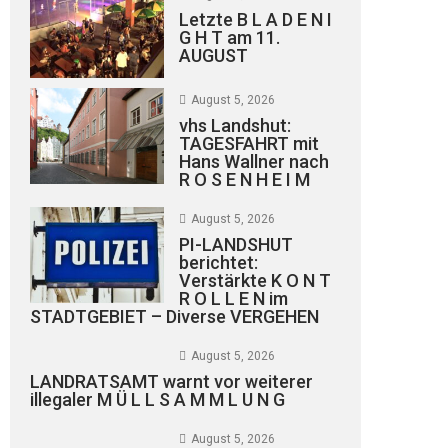
Letzte B L A D E N I
G H T am 11.
AUGUST
August 5, 2026
vhs Landshut:
TAGESFAHRT mit
Hans Wallner nach
R O S E N H E I M
August 5, 2026
PI-LANDSHUT
berichtet:
Verstärkte K O N T
R O L L E N im
STADTGEBIET – Diverse VERGEHEN
August 5, 2026
LANDRATSAMT warnt vor weiterer
illegaler M Ü L L S A M M L U N G
August 5, 2026