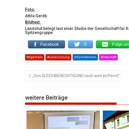
Foto:
Attila Geréb
Bildtext:
Landshut belegt laut einer Studie der Gesellschaft für
Spitzengruppe.
Facebook
X
Folge un
Allgemein
Auszeichnung
Informationen
Wirtschaft
Beitragsnavigation
„Von GLEICHBERECHTIGUNG noch weit entfernt“
weitere Beiträge