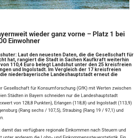
bayernweit wieder ganz vorne –
Platz 1 bei
000 Einwohner
huter: Laut den neuesten Daten, die die Gesellschaft für
t hat, rangiert die Stadt in Sachen Kaufkraft weiterhin
 von 110,4 Euro belegt Landshut unter den 25 kreisfreien
ngen und Ingolstadt. Im Vergleich der 17 kreisfreien
die niederbayerische Landeshauptstadt erneut die
 der Gesellschaft für Konsumforschung (GfK) mit Werten zwischen
eien Städten in Bayern schneiden nur die Landeshauptstadt
xwert von 128,8 Punkten), Erlangen (118,8) und Ingolstadt (113,9)
nsburg (Rang sechs / 107,5), Straubing (Rang 19 / 97,1) und
n.
net damit das verfügbare regionale Einkommen nach Steuern und
ist unter anderem die Lohn- und Einkommenssteuerstatistik. Ein