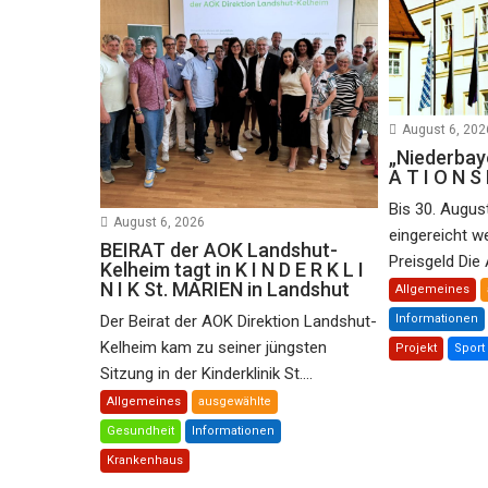
August 6, 202
„Niederbaye
A T I O N S 
Bis 30. Augu
August 6, 2026
eingereicht w
BEIRAT der AOK Landshut-
Preisgeld Die 
Kelheim tagt in K I N D E R K L I
N I K St. MARIEN in Landshut
Allgemeines
Der Beirat der AOK Direktion Landshut-
Informationen
Kelheim kam zu seiner jüngsten
Projekt
Sport
Sitzung in der Kinderklinik St....
Allgemeines
ausgewählte
Gesundheit
Informationen
Krankenhaus