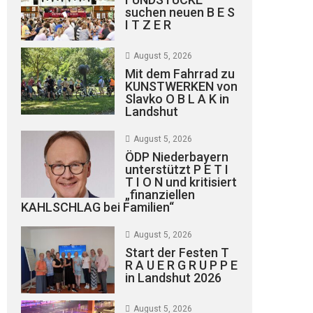
suchen neuen B E S
I T Z E R
August 5, 2026
Mit dem Fahrrad zu
KUNSTWERKEN von
Slavko O B L A K in
Landshut
August 5, 2026
ÖDP Niederbayern
unterstützt P E T I
T I O N und kritisiert
„finanziellen
KAHLSCHLAG bei Familien“
August 5, 2026
Start der Festen T
R A U E R G R U P P E
in Landshut 2026
August 5, 2026