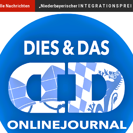
lle Nachrichten
„Niederbayerischer I N T E G R A T I O N S P R E I