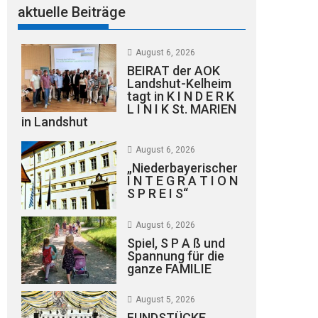
aktuelle Beiträge
August 6, 2026
BEIRAT der AOK
Landshut-Kelheim
tagt in K I N D E R K
L I N I K St. MARIEN
in Landshut
August 6, 2026
„Niederbayerischer
I N T E G R A T I O N
S P R E I S“
August 6, 2026
Spiel, S P A ß und
Spannung für die
ganze FAMILIE
August 5, 2026
FUNDSTÜCKE