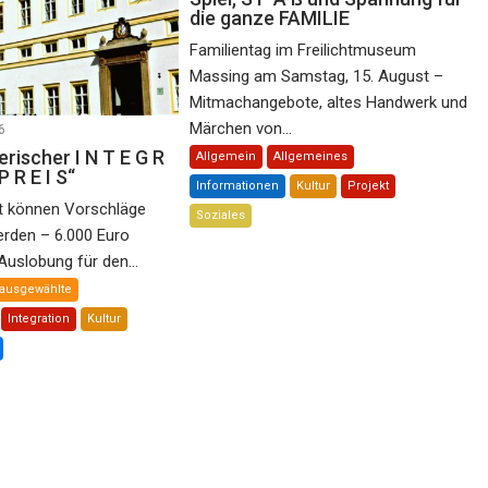
die ganze FAMILIE
Familientag im Freilichtmuseum
Massing am Samstag, 15. August –
Mitmachangebote, altes Handwerk und
Märchen von...
6
rischer I N T E G R
Allgemein
Allgemeines
P R E I S“
Informationen
Kultur
Projekt
st können Vorschläge
Soziales
erden – 6.000 Euro
Auslobung für den...
ausgewählte
Integration
Kultur