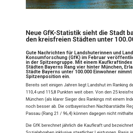
Neue GfK-Statistik sieht die Stadt 
den kreisfreien Städten unter 100.
Gute Nachrichten für Landshuterinnen und Lands
Konsumforschung (GfK) im Februar veröffentlich
in der Spitzengruppe. Mit einem Kaufkraftindex
Städten Bayerns Rang vier hinter München, Erla
Städte Bayerns unter 100.000 Einwohner nimmt 
Spitzenposition ein.
Bereits seit einigen Jahren liegt Landshut im Ranking
110,4 und 115,8 Punkten weit oben. Von den 25 kreisfr
München (als klarer Sieger des Rankings mit einem Inde
noch besser ab. Die ostbayerischen Nachbarstädte Rege
Passau (Rang 21 / 96,4) können dagegen nicht mithalte
Die GfK berechnet jährlich die Kaufkraft und bezeich
Sozialabgaben inklusive staatlicher Leistungen. Basis 