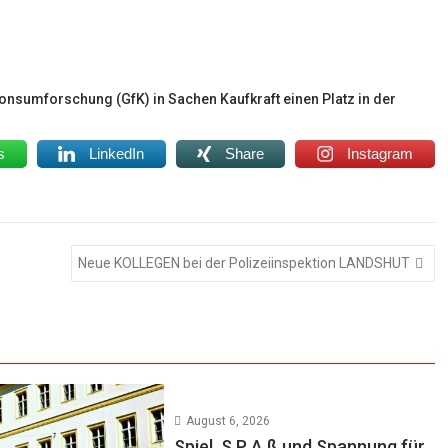
 Konsumforschung (GfK) in Sachen Kaufkraft einen Platz in der
s
LinkedIn
Share
Instagram
Neue KOLLEGEN bei der Polizeiinspektion LANDSHUT
August 6, 2026
Spiel, S P A ß und Spannung für