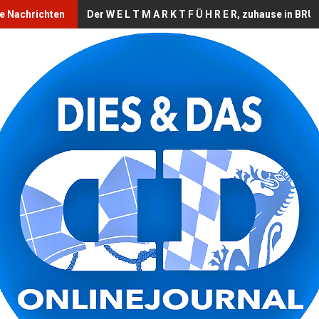
le Nachrichten
Der W E L T M A R K T F Ü H R E R, zuhause in B