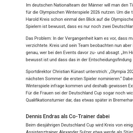
Im deutschen Nationalteam der Männer will man den Tite
für die Olympischen Winterspiele 2026 nutzen. Um die 
Harold Kreis schon einmal den Blick auf die Olympisch
Spielern ist bewusst, dass es nur noch zwei Deutschla
Das Problem: In der Vergangenheit kam es vor, dass m
verzichtete. Kreis und sein Team beobachten nun aber 
genau, wer bei den Events davor zu- und absagt. „Im Hi
bewusst ist und dass das in der Entscheidungsfindung der
Sportdirektor Christian Künast unterstrich: „Olympia 
nächsten Sommer die ersten Spieler nominieren.“ Dabei 
Winterspiele infrage kommen und deshalb gewissen Ext
Für die Frauen sei der Deutschland Cup sogar noch wich
Qualifikationsturnier dar, das etwas später in Bremerha
Dennis Endras als Co-Trainer dabei
Beim diesjährigen Deutschland Cup wird Kreis von einig
Assistenztrainer Alexander Sulzer etwa werde als Stü