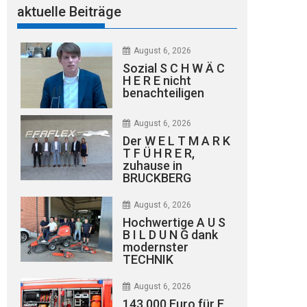
aktuelle Beiträge
August 6, 2026
Sozial S C H W Ä C
H E R E nicht
benachteiligen
August 6, 2026
Der W E L T M A R K
T F Ü H R E R,
zuhause in
BRUCKBERG
August 6, 2026
Hochwertige A U S
B I L D U N G dank
modernster
TECHNIK
August 6, 2026
143.000 Euro für E