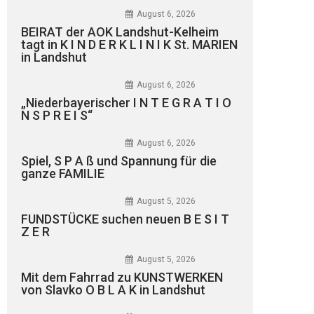
August 6, 2026
BEIRAT der AOK Landshut-Kelheim
tagt in K I N D E R K L I N I K St. MARIEN
in Landshut
August 6, 2026
„Niederbayerischer I N T E G R A T I O
N S P R E I S“
August 6, 2026
Spiel, S P A ß und Spannung für die
ganze FAMILIE
August 5, 2026
FUNDSTÜCKE suchen neuen B E S I T
Z E R
August 5, 2026
Mit dem Fahrrad zu KUNSTWERKEN
von Slavko O B L A K in Landshut