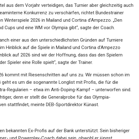
l aus dem Vorjahr verteidigen, das Turnier aber gleichzeitig auch
teaminterne Konkurrenz zu verschärfen, richtet Bundestrainer
en Winterspiele 2026 in Mailand und Cortina d’Ampezzo. „Den
nd Cups und eine WM vor Olympia gibt“, sagte der Coach.
anch einer aus den unterschiedlichsten Gründen auf Turniere
im Hinblick auf die Spiele in Mailand und Cortina d’Ampezzo
nblick auf 2026 sind wir der Hoffnung, dass das den Spielern
 Spieler eine Rolle spielt“, sagte der Trainer.
2026 kommt mit Riesenschritten auf uns zu. Wir müssen schon im
geht es um die sogenannte Longlist mit Profis, die für die
ra-Regularien – etwa im Anti-Doping-Kampf – unterworfen sind.
tiger, denn er stellt die Generalprobe für das Olympia-
ven stattfindet, meinte DEB-Sportdirektor Künast.
en bekannten Ex-Profis auf der Bank unterstützt. Sein bisheriger
rmer- und Powerplay-Coach dabei sein, obwohl er jüngst