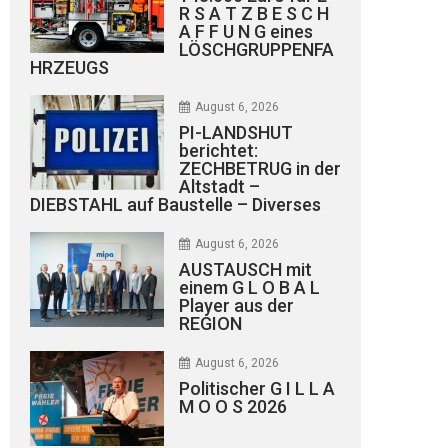
R S A T Z B E S C H
A F F U N G eines
LÖSCHGRUPPENFA
HRZEUGS
August 6, 2026
PI-LANDSHUT
berichtet:
ZECHBETRUG in der
Altstadt –
DIEBSTAHL auf Baustelle – Diverses
August 6, 2026
AUSTAUSCH mit
einem G L O B A L
Player aus der
REGION
August 6, 2026
Politischer G I L L A
M O O S 2026