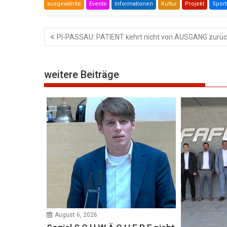
ausgewählte
Events
Informationen
Kultur
Projekt
Sport
Beitragsnavigation
PI-PASSAU: PATIENT kehrt nicht von AUSGANG zurüc
weitere Beiträge
August 6, 2026