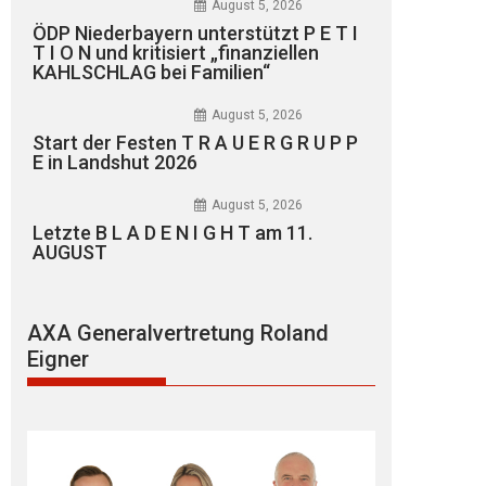
August 5, 2026
ÖDP Niederbayern unterstützt P E T I
T I O N und kritisiert „finanziellen
KAHLSCHLAG bei Familien“
August 5, 2026
Start der Festen T R A U E R G R U P P
E in Landshut 2026
August 5, 2026
Letzte B L A D E N I G H T am 11.
AUGUST
AXA Generalvertretung Roland
Eigner