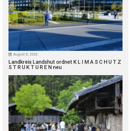
August 8, 2026
Landkreis Landshut ordnet K L I M A S C H U T Z
S T R U K T U R E N neu