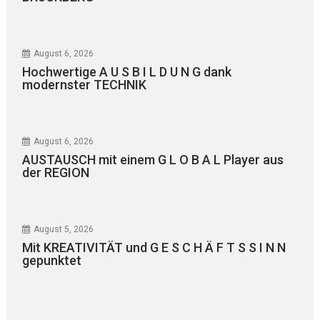
August 6, 2026
Hochwertige A U S B I L D U N G dank
modernster TECHNIK
August 6, 2026
AUSTAUSCH mit einem G L O B A L Player aus
der REGION
August 5, 2026
Mit KREATIVITÄT und G E S C H Ä F T S S I N N
gepunktet