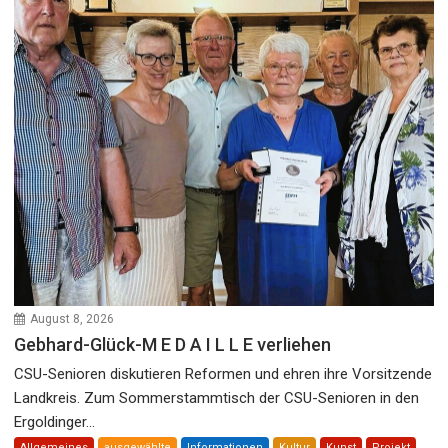
August 8, 2026
Gebhard-Glück-M E D A I L L E verliehen
CSU-Senioren diskutieren Reformen und ehren ihre Vorsitzende
Landkreis. Zum Sommerstammtisch der CSU-Senioren in den
Ergoldinger...
Allgemeines
ausgewählte
Informationen
Kultur
Kunst
Projekt