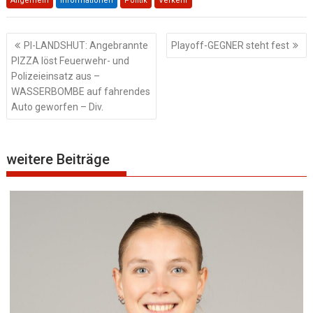
Allgemein
Informationen
Politik
Verkehr
Beitragsnavigation
PI-LANDSHUT: Angebrannte
Playoff-GEGNER steht fest
PIZZA löst Feuerwehr- und
Polizeieinsatz aus –
WASSERBOMBE auf fahrendes
Auto geworfen – Div.
weitere Beiträge