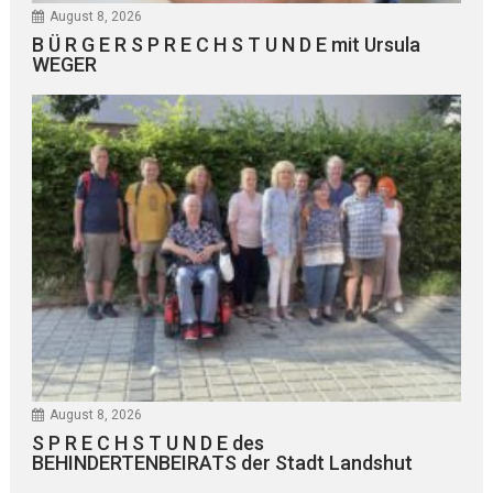
August 8, 2026
B Ü R G E R S P R E C H S T U N D E mit Ursula
WEGER
August 8, 2026
S P R E C H S T U N D E des
BEHINDERTENBEIRATS der Stadt Landshut