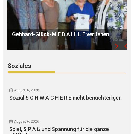
B Ü R G E R S P R E C H S T U N D E mit Ursula
WEGER
Soziales
August 6, 2026
Sozial S C H W Ä C H E R E nicht benachteiligen
August 6, 2026
Spiel, S P A ß und Spannung für die ganze