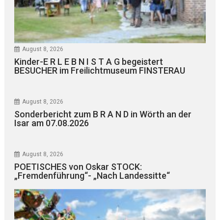
August 8, 2026
Kinder-E R L E B N I S T A G begeistert
BESUCHER im Freilichtmuseum FINSTERAU
August 8, 2026
Sonderbericht zum B R A N D in Wörth an der
Isar am 07.08.2026
August 8, 2026
POETISCHES von Oskar STOCK:
„Fremdenführung“- „Nach Landessitte“