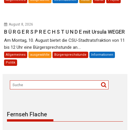
August 8, 2026
B Ü R G E R S P R E C H S T U N D E mit Ursula WEGER
Am Montag, 10. August bietet die CSU-Stadtratsfraktion von 11
bis 12 Uhr eine Bürgersprechstunde an....
Allgemeines
ausgewählte
Bürgersprechstunde
Informationen
Politik
Fernseh Flache