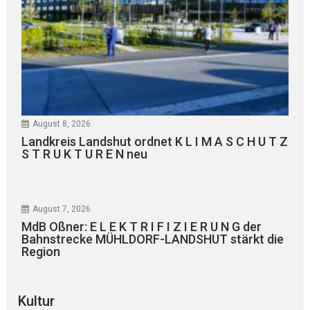
August 8, 2026
Landkreis Landshut ordnet K L I M A S C H U T Z
S T R U K T U R E N neu
August 7, 2026
MdB Oßner: E L E K T R I F I Z I E R U N G der
Bahnstrecke MÜHLDORF-LANDSHUT stärkt die
Region
Kultur