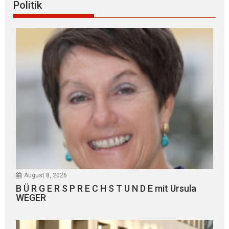
Politik
August 8, 2026
B Ü R G E R S P R E C H S T U N D E mit Ursula
WEGER