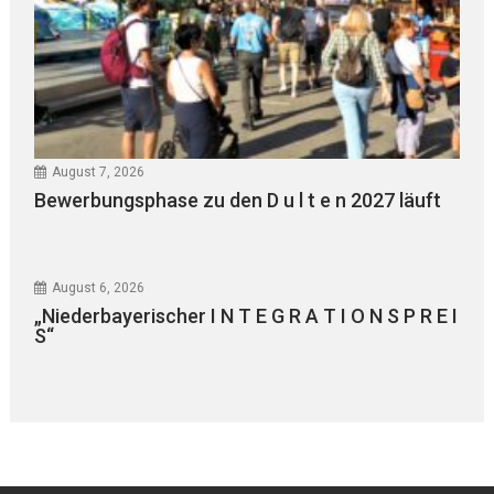
August 7, 2026
Bewerbungsphase zu den D u l t e n 2027 läuft
August 6, 2026
„Niederbayerischer I N T E G R A T I O N S P R E I
S“