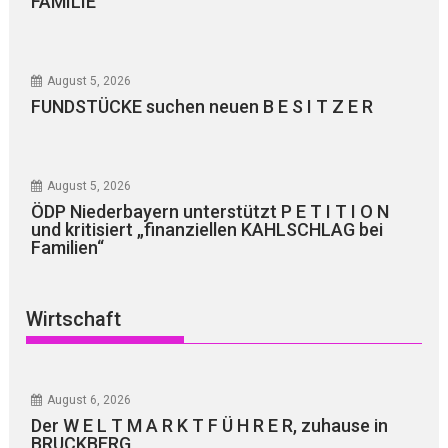
FAMILIE
August 5, 2026
FUNDSTÜCKE suchen neuen B E S I T Z E R
August 5, 2026
ÖDP Niederbayern unterstützt P E T I T I O N
und kritisiert „finanziellen KAHLSCHLAG bei
Familien“
Wirtschaft
August 6, 2026
Der W E L T M A R K T F Ü H R E R, zuhause in
BRUCKBERG