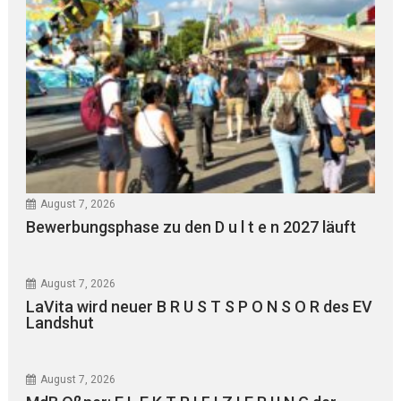
August 7, 2026
Bewerbungsphase zu den D u l t e n 2027 läuft
August 7, 2026
LaVita wird neuer B R U S T S P O N S O R des EV
Landshut
August 7, 2026