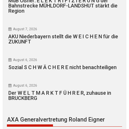
MdB Oßner: E L E K T R I F I Z I E R U N G der
Bahnstrecke MÜHLDORF-LANDSHUT stärkt die
Region
August 7, 2026
AKU Niederbayern stellt die W E I C H E N für die
ZUKUNFT
August 6, 2026
Sozial S C H W Ä C H E R E nicht benachteiligen
August 6, 2026
Der W E L T M A R K T F Ü H R E R, zuhause in
BRUCKBERG
AXA Generalvertretung Roland Eigner