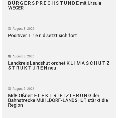
B Ü R G E R S P R E C H S T U N D E mit Ursula
WEGER
August 8, 2026
Positiver T r e n d setzt sich fort
August 8, 2026
Landkreis Landshut ordnet K L I M A S C H U T Z
S T R U K T U R E N neu
August 7, 2026
MdB Oßner: E L E K T R I F I Z I E R U N G der
Bahnstrecke MÜHLDORF-LANDSHUT stärkt die
Region