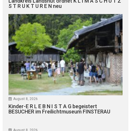
Landkreis Landshut ordnet K L I M A S C H U T Z
S T R U K T U R E N neu
August 8, 2026
Kinder-E R L E B N I S T A G begeistert
BESUCHER im Freilichtmuseum FINSTERAU
August 8, 2026