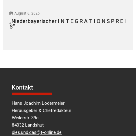
August 6, 2026
„Niederbayerischer I N T E G R A T I O N S P R E I
S“
Kontakt
Hans Joachim Lodermeier
Herausgeber & Chefredakteur
Weilerstr. 39c
84032 Landshut
dies.und.das@t-online.de