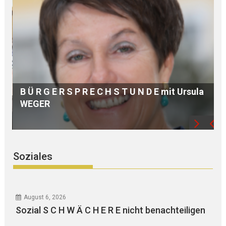
ula
Soziales
August 6, 2026
Sozial S C H W Ä C H E R E nicht benachteiligen