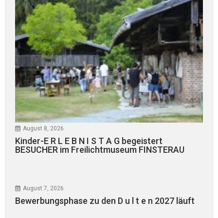
August 8, 2026
Kinder-E R L E B N I S T A G begeistert
BESUCHER im Freilichtmuseum FINSTERAU
August 7, 2026
Bewerbungsphase zu den D u l t e n 2027 läuft