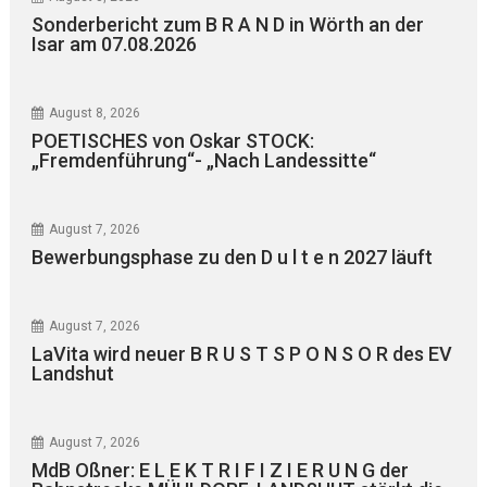
Sonderbericht zum B R A N D in Wörth an der
Isar am 07.08.2026
August 8, 2026
POETISCHES von Oskar STOCK:
„Fremdenführung“- „Nach Landessitte“
August 7, 2026
Bewerbungsphase zu den D u l t e n 2027 läuft
August 7, 2026
LaVita wird neuer B R U S T S P O N S O R des EV
Landshut
August 7, 2026
MdB Oßner: E L E K T R I F I Z I E R U N G der