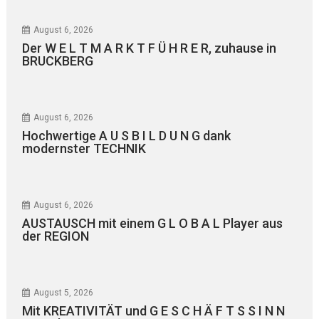
August 6, 2026
Der W E L T M A R K T F Ü H R E R, zuhause in
BRUCKBERG
August 6, 2026
Hochwertige A U S B I L D U N G dank
modernster TECHNIK
August 6, 2026
AUSTAUSCH mit einem G L O B A L Player aus
der REGION
August 5, 2026
Mit KREATIVITÄT und G E S C H Ä F T S S I N N