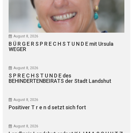
August 8, 2026
B Ü R G E R S P R E C H S T U N D E mit Ursula
WEGER
August 8, 2026
S P R E C H S T U N D E des
BEHINDERTENBEIRATS der Stadt Landshut
August 8, 2026
Positiver T r e n d setzt sich fort
August 8, 2026