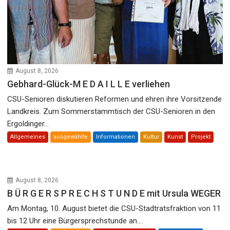
August 8, 2026
Gebhard-Glück-M E D A I L L E verliehen
CSU-Senioren diskutieren Reformen und ehren ihre Vorsitzende
Landkreis. Zum Sommerstammtisch der CSU-Senioren in den
Ergoldinger...
Allgemeines
ausgewählte
Informationen
Kultur
Kunst
Projekt
August 8, 2026
B Ü R G E R S P R E C H S T U N D E mit Ursula WEGER
Am Montag, 10. August bietet die CSU-Stadtratsfraktion von 11
bis 12 Uhr eine Bürgersprechstunde an....