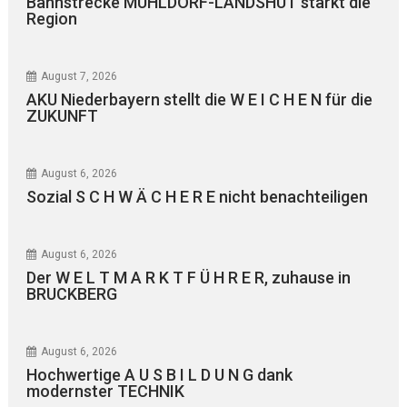
Bahnstrecke MÜHLDORF-LANDSHUT stärkt die
Region
August 7, 2026
AKU Niederbayern stellt die W E I C H E N für die
ZUKUNFT
August 6, 2026
Sozial S C H W Ä C H E R E nicht benachteiligen
August 6, 2026
Der W E L T M A R K T F Ü H R E R, zuhause in
BRUCKBERG
August 6, 2026
Hochwertige A U S B I L D U N G dank
modernster TECHNIK