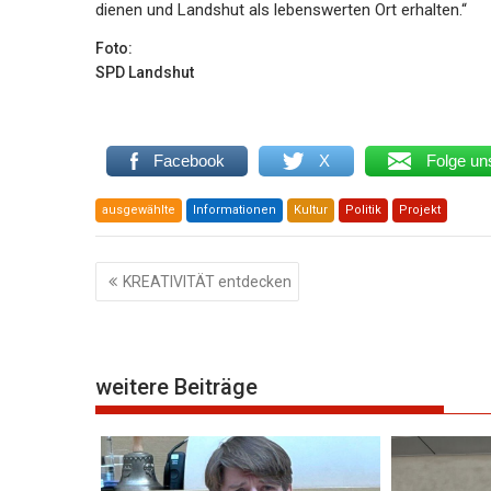
dienen und Landshut als lebenswerten Ort erhalten.“
Foto:
SPD Landshut
Facebook
X
Folge un
ausgewählte
Informationen
Kultur
Politik
Projekt
Beitragsnavigation
KREATIVITÄT entdecken
weitere Beiträge