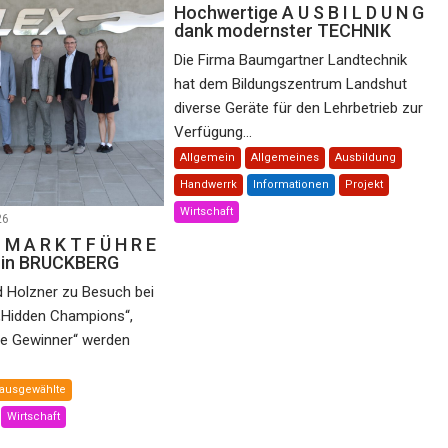
Hochwertige A U S B I L D U N G
dank modernster TECHNIK
Die Firma Baumgartner Landtechnik
hat dem Bildungszentrum Landshut
diverse Geräte für den Lehrbetrieb zur
Verfügung...
Allgemein
Allgemeines
Ausbildung
Handwerrk
Informationen
Projekt
Wirtschaft
26
 M A R K T F Ü H R E
e in BRUCKBERG
d Holzner zu Besuch bei
„Hidden Champions“,
he Gewinner“ werden
ausgewählte
Wirtschaft