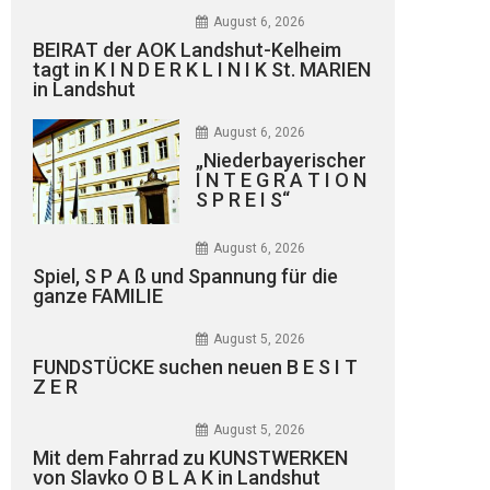
August 6, 2026
BEIRAT der AOK Landshut-Kelheim
tagt in K I N D E R K L I N I K St. MARIEN
in Landshut
August 6, 2026
„Niederbayerischer
I N T E G R A T I O N
S P R E I S“
August 6, 2026
Spiel, S P A ß und Spannung für die
ganze FAMILIE
August 5, 2026
FUNDSTÜCKE suchen neuen B E S I T
Z E R
August 5, 2026
Mit dem Fahrrad zu KUNSTWERKEN
von Slavko O B L A K in Landshut