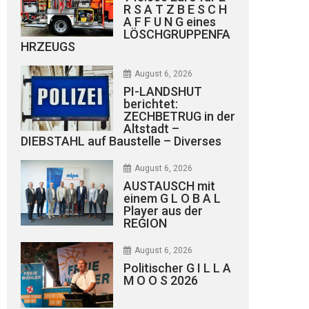
R S A T Z B E S C H
A F F U N G eines
LÖSCHGRUPPENFA
HRZEUGS
August 6, 2026
PI-LANDSHUT
berichtet:
ZECHBETRUG in der
Altstadt –
DIEBSTAHL auf Baustelle – Diverses
August 6, 2026
AUSTAUSCH mit
einem G L O B A L
Player aus der
REGION
August 6, 2026
Politischer G I L L A
M O O S 2026