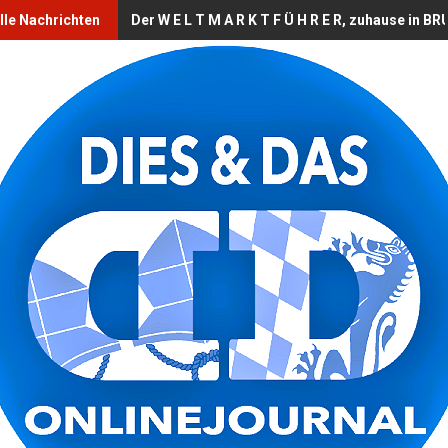
lle Nachrichten
Der W E L T M A R K T F Ü H R E R, zuhause in 