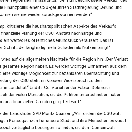
serer regionalen Infrastruktur.“ Der nun beschlossene Verkauf des
ige Finanzpolitik einer CSU-geführten Stadtregierung: „Grund und
 können sie nie wieder zurückgewonnen werden.“
 kritisierte die haushaltspolitischen Aspekte des Verkaufs
 finanzielle Planung der CSU. Anstatt nachhaltige und
d ein wertvolles öffentliches Grundstück veräußert. Das ist
r Schritt, der langfristig mehr Schaden als Nutzen bringt.“
es auf die allgemeinen Nachteile für die Region hin: „Der Verlust
ie gesamte Region haben. Es werden wichtige Einnahmen aus dem
 eine wichtige Möglichkeit zur bezahlbaren Übernachtung und
eidung der CSU steht im krassen Widerspruch zu den
r in Landshut.“ Und ihr Co-Vorsitzender Fabian Dobmeier
sch der vielen Menschen, die die Petition unterschrieben haben.
on aus finanziellen Gründen geopfert wird.“
e der Landshuter SPD Moritz Quaiser: „Wir fordern die CSU auf,
stigen Konsequenzen für unsere Stadt und ihre Menschen bewusst
 sozial verträgliche Lösungen zu finden, die dem Gemeinwohl