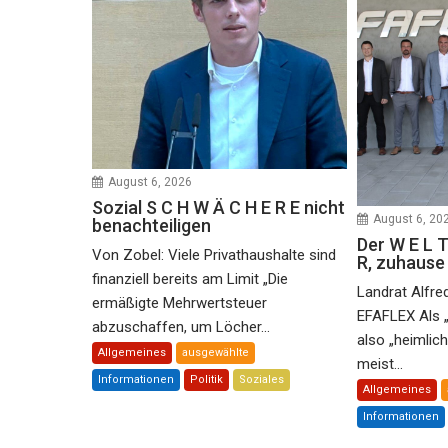
August 6, 2026
Sozial S C H W Ä C H E R E nicht
August 6, 20
benachteiligen
Der W E L T
Von Zobel: Viele Privathaushalte sind
R, zuhaus
finanziell bereits am Limit „Die
Landrat Alfre
ermäßigte Mehrwertsteuer
EFAFLEX Als 
abzuschaffen, um Löcher...
also „heimlic
Allgemeines
ausgewählte
meist...
Informationen
Politik
Soziales
Allgemeines
Informationen