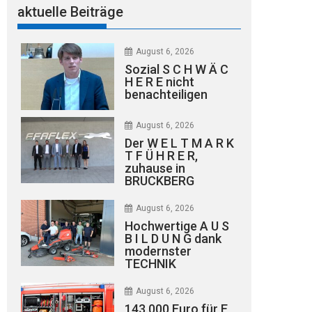
aktuelle Beiträge
August 6, 2026
Sozial S C H W Ä C
H E R E nicht
benachteiligen
August 6, 2026
Der W E L T M A R K
T F Ü H R E R,
zuhause in
BRUCKBERG
August 6, 2026
Hochwertige A U S
B I L D U N G dank
modernster
TECHNIK
August 6, 2026
143.000 Euro für E