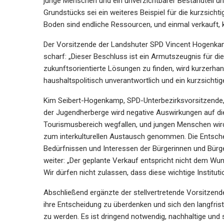
junge Menschen und ein unverzichtbarer Bestandteil un
Grundstücks sei ein weiteres Beispiel für die kurzsicht
Boden sind endliche Ressourcen, und einmal verkauft,
Der Vorsitzende der Landshuter SPD Vincent Hogenkamp,
scharf: „Dieser Beschluss ist ein Armutszeugnis für die
zukunftsorientierte Lösungen zu finden, wird kurzerhan
haushaltspolitisch unverantwortlich und ein kurzsichtige
Kim Seibert-Hogenkamp, SPD-Unterbezirksvorsitzende, wi
der Jugendherberge wird negative Auswirkungen auf d
Tourismusbereich wegfallen, und jungen Menschen wird
zum interkulturellen Austausch genommen. Die Entsch
Bedürfnissen und Interessen der Bürgerinnen und Bürge
weiter: „Der geplante Verkauf entspricht nicht dem Wun
Wir dürfen nicht zulassen, dass diese wichtige Instituti
Abschließend ergänzte der stellvertretende Vorsitzend
ihre Entscheidung zu überdenken und sich den langfri
zu werden. Es ist dringend notwendig, nachhaltige und