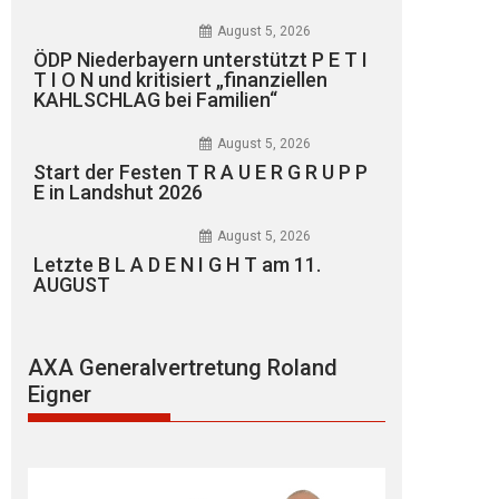
August 5, 2026
ÖDP Niederbayern unterstützt P E T I
T I O N und kritisiert „finanziellen
KAHLSCHLAG bei Familien“
August 5, 2026
Start der Festen T R A U E R G R U P P
E in Landshut 2026
August 5, 2026
Letzte B L A D E N I G H T am 11.
AUGUST
AXA Generalvertretung Roland
Eigner