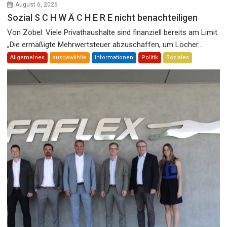
August 6, 2026
Sozial S C H W Ä C H E R E nicht benachteiligen
Von Zobel: Viele Privathaushalte sind finanziell bereits am Limit
„Die ermäßigte Mehrwertsteuer abzuschaffen, um Löcher...
Allgemeines
ausgewählte
Informationen
Politik
Soziales