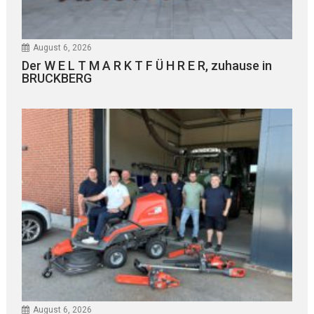
August 6, 2026
Der W E L T M A R K T F Ü H R E R, zuhause in
BRUCKBERG
August 6, 2026