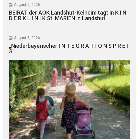
August 6, 2026
BEIRAT der AOK Landshut-Kelheim tagt in K I N
D E R K L I N I K St. MARIEN in Landshut
August 6, 2026
„Niederbayerischer I N T E G R A T I O N S P R E I
S“