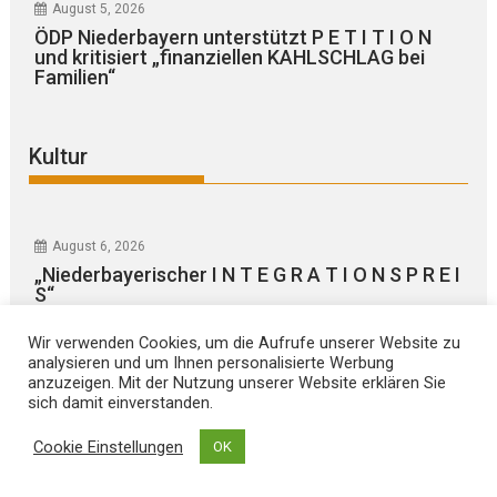
August 5, 2026
ÖDP Niederbayern unterstützt P E T I T I O N
und kritisiert „finanziellen KAHLSCHLAG bei
Familien“
Kultur
August 6, 2026
„Niederbayerischer I N T E G R A T I O N S P R E I
S“
Wir verwenden Cookies, um die Aufrufe unserer Website zu
analysieren und um Ihnen personalisierte Werbung
anzuzeigen. Mit der Nutzung unserer Website erklären Sie
sich damit einverstanden.
Cookie Einstellungen
OK