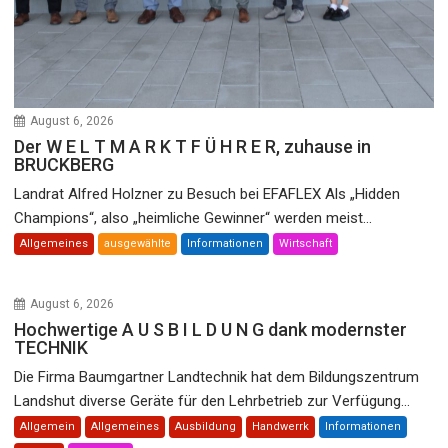
August 6, 2026
Der W E L T M A R K T F Ü H R E R, zuhause in
BRUCKBERG
Landrat Alfred Holzner zu Besuch bei EFAFLEX Als „Hidden
Champions“, also „heimliche Gewinner“ werden meist...
Allgemeines
ausgewählte
Informationen
Wirtschaft
August 6, 2026
Hochwertige A U S B I L D U N G dank modernster
TECHNIK
Die Firma Baumgartner Landtechnik hat dem Bildungszentrum
Landshut diverse Geräte für den Lehrbetrieb zur Verfügung...
Allgemein
Allgemeines
Ausbildung
Handwerrk
Informationen