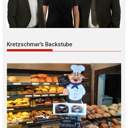
Kretzschmar’s Backstube