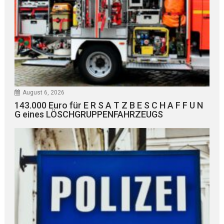
August 6, 2026
143.000 Euro für E R S A T Z B E S C H A F F U N
G eines LÖSCHGRUPPENFAHRZEUGS