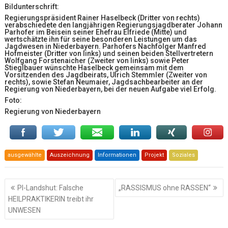
Bildunterschrift:
Regierungspräsident Rainer Haselbeck (Dritter von rechts)
verabschiedete den langjährigen Regierungsjagdberater Johann
Parhofer im Beisein seiner Ehefrau Elfriede (Mitte) und
wertschätzte ihn für seine besonderen Leistungen um das
Jagdwesen in Niederbayern. Parhofers Nachfolger Manfred
Hofmeister (Dritter von links) und seinen beiden Stellvertretern
Wolfgang Forstenaicher (Zweiter von links) sowie Peter
Stieglbauer wünschte Haselbeck gemeinsam mit dem
Vorsitzenden des Jagdbeirats, Ulrich Stemmler (Zweiter von
rechts), sowie Stefan Neumaier, Jagdsachbearbeiter an der
Regierung von Niederbayern, bei der neuen Aufgabe viel Erfolg.
Foto:
Regierung von Niederbayern
ausgewählte
Auszeichnung
Informationen
Projekt
Soziales
Beitragsnavigation
PI-Landshut: Falsche
„RASSISMUS ohne RASSEN“
HEILPRAKTIKERIN treibt ihr
UNWESEN