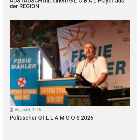
AUSTAUSCH mit einem G L O B A L Player aus
der REGION
August 6, 2026
Politischer G I L L A M O O S 2026