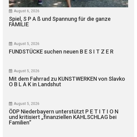
August 6, 2026
Spiel, S P A ß und Spannung für die ganze
FAMILIE
August 5, 2026
FUNDSTÜCKE suchen neuen B E S I T Z E R
August 5, 2026
Mit dem Fahrrad zu KUNSTWERKEN von Slavko
O B L A K in Landshut
August 5, 2026
ÖDP Niederbayern unterstützt P E T I T I O N
und kritisiert „finanziellen KAHLSCHLAG bei
Familien“