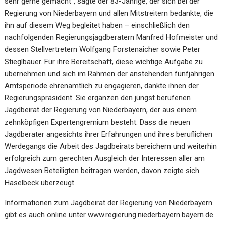
sehr gerne gemacht“, sagte der 83-Jährige, der sich bei der
Regierung von Niederbayern und allen Mitstreitern bedankte, die
ihn auf diesem Weg begleitet haben – einschließlich den
nachfolgenden Regierungsjagdberatern Manfred Hofmeister und
dessen Stellvertretern Wolfgang Forstenaicher sowie Peter
Stieglbauer. Für ihre Bereitschaft, diese wichtige Aufgabe zu
übernehmen und sich im Rahmen der anstehenden fünfjährigen
Amtsperiode ehrenamtlich zu engagieren, dankte ihnen der
Regierungspräsident. Sie ergänzen den jüngst berufenen
Jagdbeirat der Regierung von Niederbayern, der aus einem
zehnköpfigen Expertengremium besteht. Dass die neuen
Jagdberater angesichts ihrer Erfahrungen und ihres beruflichen
Werdegangs die Arbeit des Jagdbeirats bereichern und weiterhin
erfolgreich zum gerechten Ausgleich der Interessen aller am
Jagdwesen Beteiligten beitragen werden, davon zeigte sich
Haselbeck überzeugt.
Informationen zum Jagdbeirat der Regierung von Niederbayern
gibt es auch online unter www.regierung.niederbayern.bayern.de.