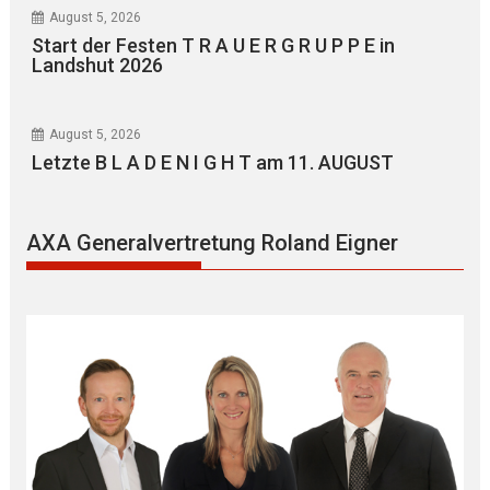
August 5, 2026
Start der Festen T R A U E R G R U P P E in
Landshut 2026
August 5, 2026
Letzte B L A D E N I G H T am 11. AUGUST
AXA Generalvertretung Roland Eigner