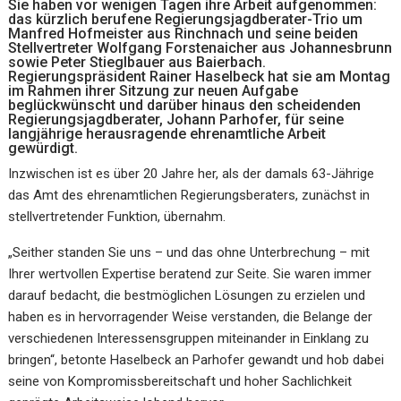
Sie haben vor wenigen Tagen ihre Arbeit aufgenommen:
das kürzlich berufene Regierungsjagdberater-Trio um
Manfred Hofmeister aus Rinchnach und seine beiden
Stellvertreter Wolfgang Forstenaicher aus Johannesbrunn
sowie Peter Stieglbauer aus Baierbach.
Regierungspräsident Rainer Haselbeck hat sie am Montag
im Rahmen ihrer Sitzung zur neuen Aufgabe
beglückwünscht und darüber hinaus den scheidenden
Regierungsjagdberater, Johann Parhofer, für seine
langjährige herausragende ehrenamtliche Arbeit
gewürdigt.
Inzwischen ist es über 20 Jahre her, als der damals 63-Jährige
das Amt des ehrenamtlichen Regierungsberaters, zunächst in
stellvertretender Funktion, übernahm.
„Seither standen Sie uns – und das ohne Unterbrechung – mit
Ihrer wertvollen Expertise beratend zur Seite. Sie waren immer
darauf bedacht, die bestmöglichen Lösungen zu erzielen und
haben es in hervorragender Weise verstanden, die Belange der
verschiedenen Interessensgruppen miteinander in Einklang zu
bringen“, betonte Haselbeck an Parhofer gewandt und hob dabei
seine von Kompromissbereitschaft und hoher Sachlichkeit