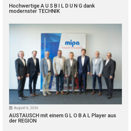
Hochwertige A U S B I L D U N G dank
modernster TECHNIK
August 6, 2026
AUSTAUSCH mit einem G L O B A L Player aus
der REGION