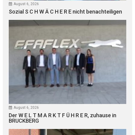
August 6, 2026
Sozial S C H W Ä C H E R E nicht benachteiligen
August 6, 2026
Der W E L T M A R K T F Ü H R E R, zuhause in
BRUCKBERG