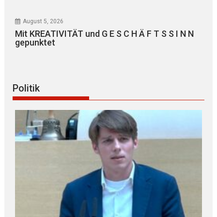
August 5, 2026
Mit KREATIVITÄT und G E S C H Ä F T S S I N N
gepunktet
Politik