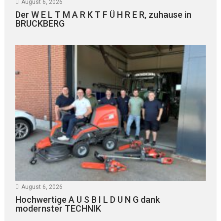
August 6, 2026
Der W E L T M A R K T F Ü H R E R, zuhause in
BRUCKBERG
August 6, 2026
Hochwertige A U S B I L D U N G dank
modernster TECHNIK