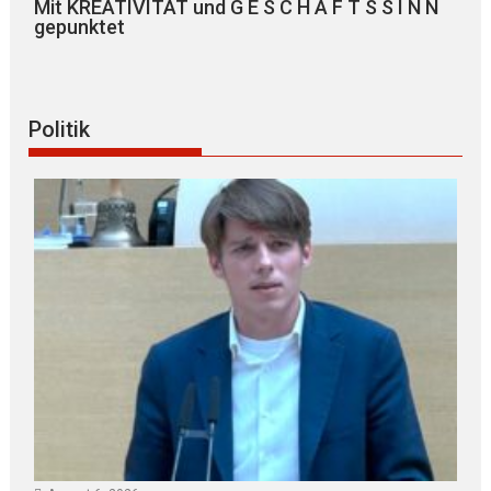
Mit KREATIVITÄT und G E S C H Ä F T S S I N N
gepunktet
Politik