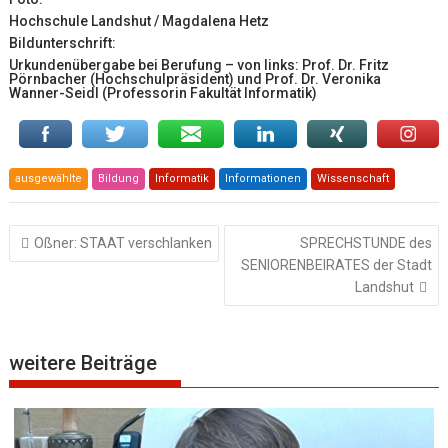
Hochschule Landshut / Magdalena Hetz
Bildunterschrift:
Urkundenübergabe bei Berufung – von links: Prof. Dr. Fritz
Pörnbacher (Hochschulpräsident) und Prof. Dr. Veronika
Wanner-Seidl (Professorin Fakultät Informatik)
ausgewählte
Bildung
Informatik
Informationen
Wissenschaft
Beitragsnavigation
Oßner: STAAT verschlanken
SPRECHSTUNDE des
SENIORENBEIRATES der Stadt
Landshut
weitere Beiträge