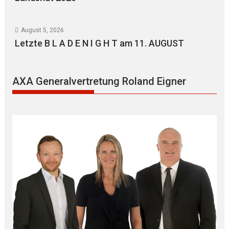
August 5, 2026
Letzte B L A D E N I G H T am 11. AUGUST
AXA Generalvertretung Roland Eigner