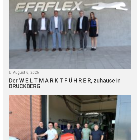
August 6, 2026
Der W E L T M A R K T F Ü H R E R, zuhause in
BRUCKBERG