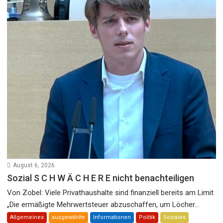
August 6, 2026
Sozial S C H W Ä C H E R E nicht benachteiligen
Von Zobel: Viele Privathaushalte sind finanziell bereits am Limit
„Die ermäßigte Mehrwertsteuer abzuschaffen, um Löcher...
Allgemeines
ausgewählte
Informationen
Politik
Soziales