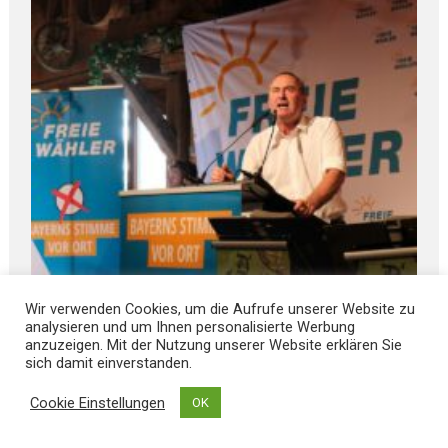
August 6, 2026
Wir verwenden Cookies, um die Aufrufe unserer Website zu
Politischer G I L L A M O O S 2026
analysieren und um Ihnen personalisierte Werbung
anzuzeigen. Mit der Nutzung unserer Website erklären Sie
sich damit einverstanden.
August 5, 2026
Cookie Einstellungen
OK
ÖDP Niederbayern unterstützt P E T I T I O N
und kritisiert „finanziellen KAHLSCHLAG bei