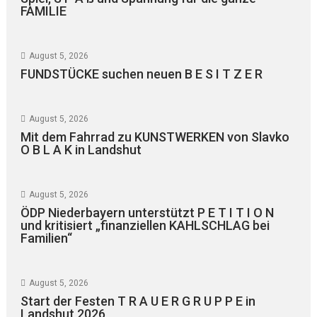
FAMILIE
August 5, 2026
FUNDSTÜCKE suchen neuen B E S I T Z E R
August 5, 2026
Mit dem Fahrrad zu KUNSTWERKEN von Slavko
O B L A K in Landshut
August 5, 2026
ÖDP Niederbayern unterstützt P E T I T I O N
und kritisiert „finanziellen KAHLSCHLAG bei
Familien“
August 5, 2026
Start der Festen T R A U E R G R U P P E in
Landshut 2026