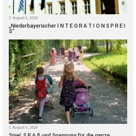
August 6, 2026
„Niederbayerischer I N T E G R A T I O N S P R E I
S“
August 6, 2026
Spiel, S P A ß und Spannung für die ganze