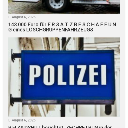
August 6, 2026
143.000 Euro für E R S A T Z B E S C H A F F U N
G eines LÖSCHGRUPPENFAHRZEUGS
August 6, 2026
PI-LANDSHUT berichtet: ZECHBETRUG in der