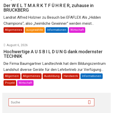
Der W E L T M A R K T F Ü H R E R, zuhause in
BRUCKBERG
Landrat Alfred Holzner zu Besuch bei EFAFLEX Als „Hidden
Champions“, also „heimliche Gewinner“ werden meist...
Allgemeines
ausgewählte
Informationen
Wirtschaft
August 6, 2026
Hochwertige A U S B I L D U N G dank modernster
TECHNIK
Die Firma Baumgartner Landtechnik hat dem Bildungszentrum
Landshut diverse Geräte für den Lehrbetrieb zur Verfügung...
Allgemein
Allgemeines
Ausbildung
Handwerrk
Informationen
Projekt
Wirtschaft