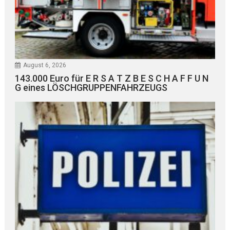
August 6, 2026
143.000 Euro für E R S A T Z B E S C H A F F U N
G eines LÖSCHGRUPPENFAHRZEUGS