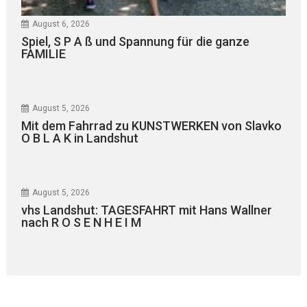
August 6, 2026
Spiel, S P A ß und Spannung für die ganze
FAMILIE
August 5, 2026
Mit dem Fahrrad zu KUNSTWERKEN von Slavko
O B L A K in Landshut
August 5, 2026
vhs Landshut: TAGESFAHRT mit Hans Wallner
nach R O S E N H E I M