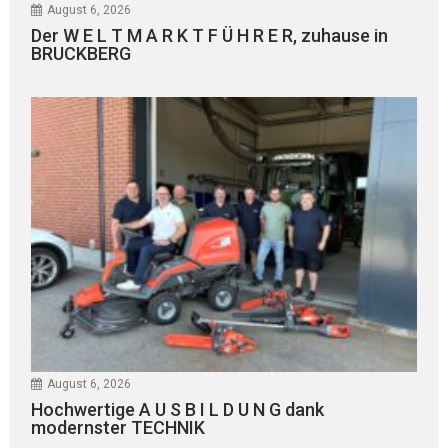
August 6, 2026
Der W E L T M A R K T F Ü H R E R, zuhause in
BRUCKBERG
August 6, 2026
Hochwertige A U S B I L D U N G dank
modernster TECHNIK