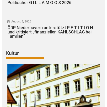
Politischer G I L L A M O O S 2026
August 5, 2026
ÖDP Niederbayern unterstützt P E T I T I O N
und kritisiert „finanziellen KAHLSCHLAG bei
Familien“
Kultur