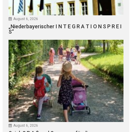
August 6, 2026
„Niederbayerischer I N T E G R A T I O N S P R E I
S“
August 6, 2026