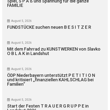
Spiel, S P A ß und Spannung für die ganze
FAMILIE
August 5, 2026
FUNDSTÜCKE suchen neuen B E S I T Z E R
August 5, 2026
Mit dem Fahrrad zu KUNSTWERKEN von Slavko
O B L A K in Landshut
August 5, 2026
ÖDP Niederbayern unterstützt P E T I T I O N
und kritisiert „finanziellen KAHLSCHLAG bei
Familien“
August 5, 2026
Start der Festen T R A U E R G R U P P E in