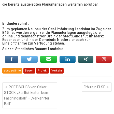
die bereits ausgelegten Planunterlagen weiterhin abrufbar.
Bildunterschrift:
Zum geplanten Neubau der Ost-Umfahrung Landshut im Zuge der
B15 neu werden ergänzende Planunterlagen ausgelegt, die
online und demnächst vor Ort in der Stadt Landshut, im Markt
Essenbach und in der Gemeinde Niederaichbach zur
Einsichtnahme zur Verfügung stehen.
Skizze: Staatliches Bauamt Landshut
ausgewählte
Bauen
Projekt
Verkehr
Beitragsnavigation
POETISCHES von Oskar
Fräulein ELSE
STOCK: „Zärtlichkeiten beim
Faschingsball“ – „Verkehrter
Ball“