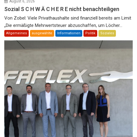
August 6, 2026
Sozial S C H W Ä C H E R E nicht benachteiligen
Von Zobel: Viele Privathaushalte sind finanziell bereits am Limit
„Die ermäßigte Mehrwertsteuer abzuschaffen, um Löcher...
Allgemeines
ausgewählte
Informationen
Politik
Soziales