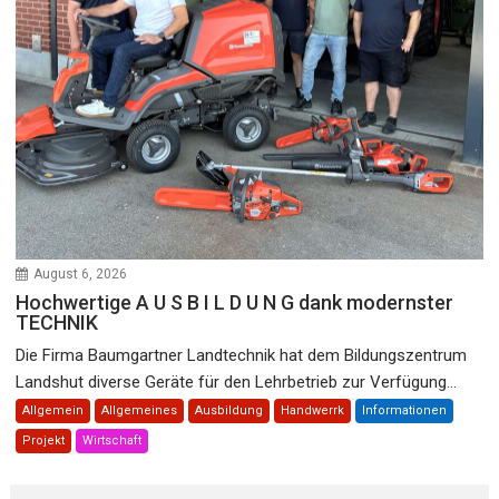
August 6, 2026
Hochwertige A U S B I L D U N G dank modernster
TECHNIK
Die Firma Baumgartner Landtechnik hat dem Bildungszentrum
Landshut diverse Geräte für den Lehrbetrieb zur Verfügung...
Allgemein
Allgemeines
Ausbildung
Handwerrk
Informationen
Projekt
Wirtschaft