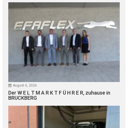
August 6, 2026
Der W E L T M A R K T F Ü H R E R, zuhause in
BRUCKBERG