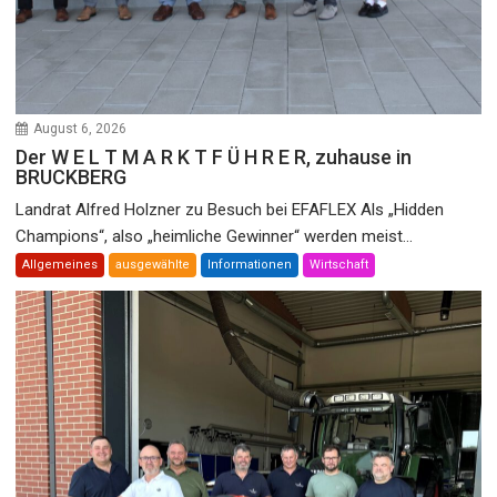
August 6, 2026
Der W E L T M A R K T F Ü H R E R, zuhause in
BRUCKBERG
Landrat Alfred Holzner zu Besuch bei EFAFLEX Als „Hidden
Champions“, also „heimliche Gewinner“ werden meist...
Allgemeines
ausgewählte
Informationen
Wirtschaft