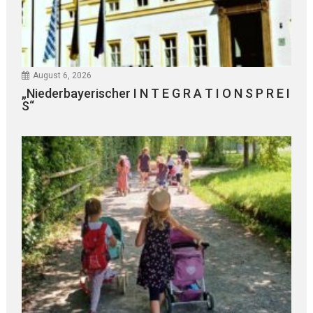
August 6, 2026
„Niederbayerischer I N T E G R A T I O N S P R E I
S“