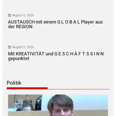
August 6, 2026
AUSTAUSCH mit einem G L O B A L Player aus
der REGION
August 5, 2026
Mit KREATIVITÄT und G E S C H Ä F T S S I N N
gepunktet
Politik