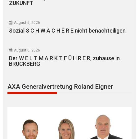
ZUKUNFT
August 6, 2026
Sozial S C H W Ä C H E R E nicht benachteiligen
August 6, 2026
Der W E L T M A R K T F Ü H R E R, zuhause in
BRUCKBERG
AXA Generalvertretung Roland Eigner