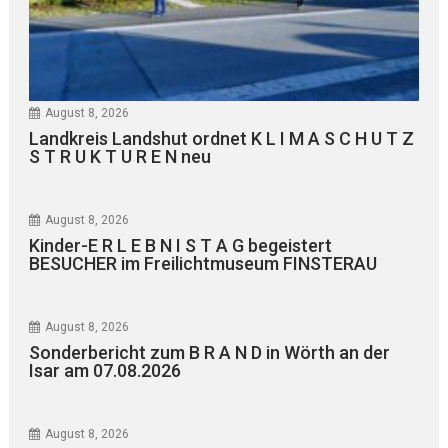
August 8, 2026
Landkreis Landshut ordnet K L I M A S C H U T Z
S T R U K T U R E N neu
August 8, 2026
Kinder-E R L E B N I S T A G begeistert
BESUCHER im Freilichtmuseum FINSTERAU
August 8, 2026
Sonderbericht zum B R A N D in Wörth an der
Isar am 07.08.2026
August 8, 2026