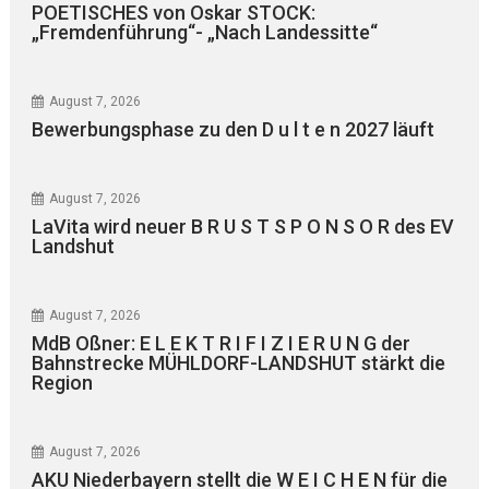
POETISCHES von Oskar STOCK:
„Fremdenführung“- „Nach Landessitte“
August 7, 2026
Bewerbungsphase zu den D u l t e n 2027 läuft
August 7, 2026
LaVita wird neuer B R U S T S P O N S O R des EV
Landshut
August 7, 2026
MdB Oßner: E L E K T R I F I Z I E R U N G der
Bahnstrecke MÜHLDORF-LANDSHUT stärkt die
Region
August 7, 2026
AKU Niederbayern stellt die W E I C H E N für die