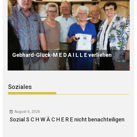
B Ü R G E R S P R E C H S T U N D E mit Ur
iehen
WEGER
Soziales
August 6, 2026
Sozial S C H W Ä C H E R E nicht benachteiligen