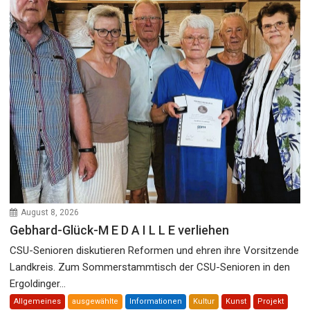
August 8, 2026
Gebhard-Glück-M E D A I L L E verliehen
CSU-Senioren diskutieren Reformen und ehren ihre Vorsitzende
Landkreis. Zum Sommerstammtisch der CSU-Senioren in den
Ergoldinger...
Allgemeines
ausgewählte
Informationen
Kultur
Kunst
Projekt