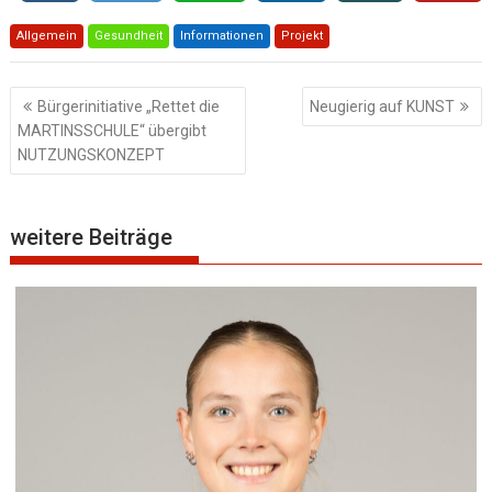
Allgemein
Gesundheit
Informationen
Projekt
Beitragsnavigation
Bürgerinitiative „Rettet die
Neugierig auf KUNST
MARTINSSCHULE“ übergibt
NUTZUNGSKONZEPT
weitere Beiträge