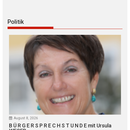
Politik
August 8, 2026
B Ü R G E R S P R E C H S T U N D E mit Ursula