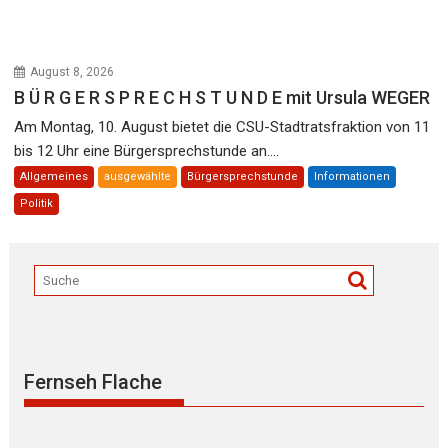
August 8, 2026
B Ü R G E R S P R E C H S T U N D E mit Ursula WEGER
Am Montag, 10. August bietet die CSU-Stadtratsfraktion von 11
bis 12 Uhr eine Bürgersprechstunde an....
Allgemeines
ausgewählte
Bürgersprechstunde
Informationen
Politik
Fernseh Flache