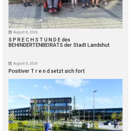
August 8, 2026
S P R E C H S T U N D E des
BEHINDERTENBEIRATS der Stadt Landshut
August 8, 2026
Positiver T r e n d setzt sich fort