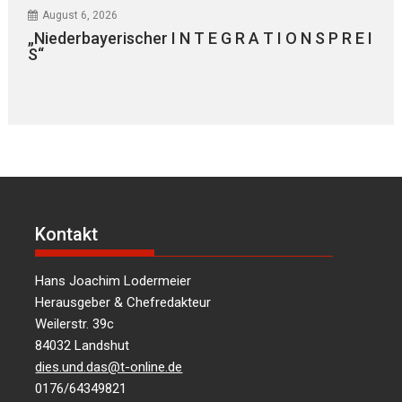
August 6, 2026
„Niederbayerischer I N T E G R A T I O N S P R E I
S“
Kontakt
Hans Joachim Lodermeier
Herausgeber & Chefredakteur
Weilerstr. 39c
84032 Landshut
dies.und.das@t-online.de
0176/64349821