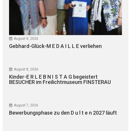
August 8, 2026
Gebhard-Glück-M E D A I L L E verliehen
August 8, 2026
Kinder-E R L E B N I S T A G begeistert
BESUCHER im Freilichtmuseum FINSTERAU
August 7, 2026
Bewerbungsphase zu den D u l t e n 2027 läuft