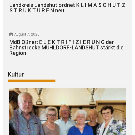
Landkreis Landshut ordnet K L I M A S C H U T Z
S T R U K T U R E N neu
August 7, 2026
MdB Oßner: E L E K T R I F I Z I E R U N G der
Bahnstrecke MÜHLDORF-LANDSHUT stärkt die
Region
Kultur