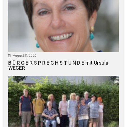
August 8, 2026
B Ü R G E R S P R E C H S T U N D E mit Ursula
WEGER