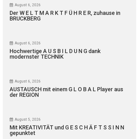
August 6, 2026
Der W E L T M A R K T F Ü H R E R, zuhause in
BRUCKBERG
August 6, 2026
Hochwertige A U S B I L D U N G dank
modernster TECHNIK
August 6, 2026
AUSTAUSCH mit einem G L O B A L Player aus
der REGION
August 5, 2026
Mit KREATIVITÄT und G E S C H Ä F T S S I N N
gepunktet