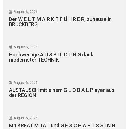
August 6, 2026
Der W E L T M A R K T F Ü H R E R, zuhause in
BRUCKBERG
August 6, 2026
Hochwertige A U S B I L D U N G dank
modernster TECHNIK
August 6, 2026
AUSTAUSCH mit einem G L O B A L Player aus
der REGION
August 5, 2026
Mit KREATIVITÄT und G E S C H Ä F T S S I N N