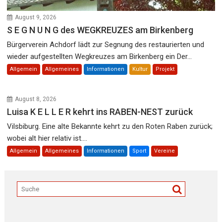
August 9, 2026
S E G N U N G des WEGKREUZES am Birkenberg
Bürgerverein Achdorf lädt zur Segnung des restaurierten und
wieder aufgestellten Wegkreuzes am Birkenberg ein Der...
Allgemein
Allgemeines
Informationen
Kultur
Projekt
August 8, 2026
Luisa K E L L E R kehrt ins RABEN-NEST zurück
Vilsbiburg. Eine alte Bekannte kehrt zu den Roten Raben zurück;
wobei alt hier relativ ist....
Allgemein
Allgemeines
Informationen
Sport
Vereine