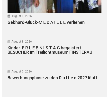
August 8, 2026
Gebhard-Glück-M E D A I L L E verliehen
August 8, 2026
Kinder-E R L E B N I S T A G begeistert
BESUCHER im Freilichtmuseum FINSTERAU
August 7, 2026
Bewerbungsphase zu den D u l t e n 2027 läuft