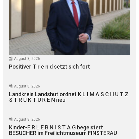
August 8, 2026
Positiver T r e n d setzt sich fort
August 8, 2026
Landkreis Landshut ordnet K L I M A S C H U T Z
S T R U K T U R E N neu
August 8, 2026
Kinder-E R L E B N I S T A G begeistert
BESUCHER im Freilichtmuseum FINSTERAU