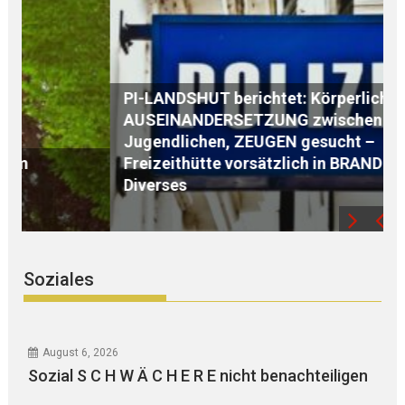
PI-LANDSHUT berichtet: Körperliche
AUSEINANDERSETZUNG zwischen
Jugendlichen, ZEUGEN gesucht –
Freizeithütte vorsätzlich in BRAND gesetzt –
L
Diverses
z
Soziales
August 6, 2026
Sozial S C H W Ä C H E R E nicht benachteiligen