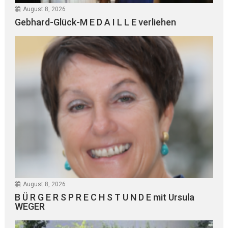
August 8, 2026
Gebhard-Glück-M E D A I L L E verliehen
August 8, 2026
B Ü R G E R S P R E C H S T U N D E mit Ursula
WEGER