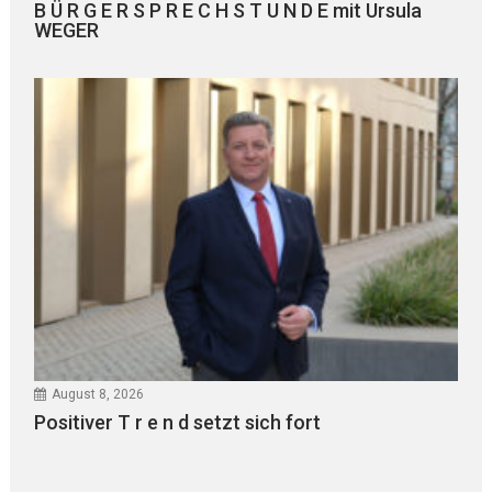
B Ü R G E R S P R E C H S T U N D E mit Ursula
WEGER
August 8, 2026
Positiver T r e n d setzt sich fort