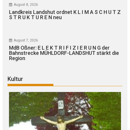
August 8, 2026
Landkreis Landshut ordnet K L I M A S C H U T Z
S T R U K T U R E N neu
August 7, 2026
MdB Oßner: E L E K T R I F I Z I E R U N G der
Bahnstrecke MÜHLDORF-LANDSHUT stärkt die
Region
Kultur