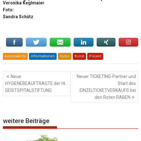
Veronika Keglmaier
Foto:
Sandra Schütz
ausgewählte
Informationen
Kultur
Kunst
Projekt
Beitragsnavigation
Neue
Neuer TICKETING-Partner und
HYGIENEBEAUFTRAGTE der Hl.
Start des
GEISTSPITALSTIFTUNG
EINZELTICKETVERKAUFS bei
den Roten RABEN
weitere Beiträge