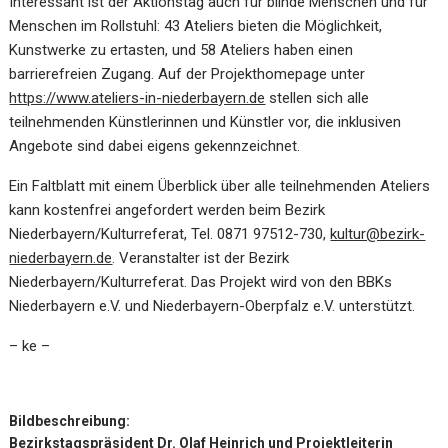
Interessant ist der Aktionstag auch für blinde Menschen und für
Menschen im Rollstuhl: 43 Ateliers bieten die Möglichkeit,
Kunstwerke zu ertasten, und 58 Ateliers haben einen
barrierefreien Zugang. Auf der Projekthomepage unter
https://www.ateliers-in-niederbayern.de
stellen sich alle
teilnehmenden Künstlerinnen und Künstler vor, die inklusiven
Angebote sind dabei eigens gekennzeichnet.
Ein Faltblatt mit einem Überblick über alle teilnehmenden Ateliers
kann kostenfrei angefordert werden beim Bezirk
Niederbayern/Kulturreferat, Tel. 0871 97512-730,
kultur@bezirk-
niederbayern.de
. Veranstalter ist der Bezirk
Niederbayern/Kulturreferat. Das Projekt wird von den BBKs
Niederbayern e.V. und Niederbayern-Oberpfalz e.V. unterstützt.
– ke –
Bildbeschreibung:
Bezirkstagspräsident Dr. Olaf Heinrich und Projektleiterin