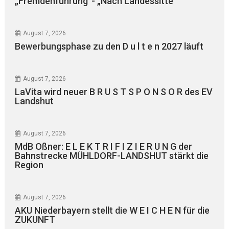
„Fremdenführung“- „Nach Landessitte“
August 7, 2026
Bewerbungsphase zu den D u l t e n 2027 läuft
August 7, 2026
LaVita wird neuer B R U S T S P O N S O R des EV
Landshut
August 7, 2026
MdB Oßner: E L E K T R I F I Z I E R U N G der
Bahnstrecke MÜHLDORF-LANDSHUT stärkt die
Region
August 7, 2026
AKU Niederbayern stellt die W E I C H E N für die
ZUKUNFT