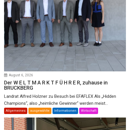
August 6, 2026
Der W E L T M A R K T F Ü H R E R, zuhause in
BRUCKBERG
Landrat Alfred Holzner zu Besuch bei EFAFLEX Als „Hidden
Champions“, also „heimliche Gewinner“ werden meist...
Allgemeines
ausgewählte
Informationen
Wirtschaft