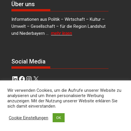
Über uns
Informationen aus Politik – Wirtschaft – Kultur –
Umwelt – Gesellschaft – für die Region Landshut
und Niederbayern …
mehr lesen
Social Media
LinkedIn
Facebook
Instagram
X
Wir verwenden Cookies, um die Aufrufe unserer Website zu
Kontakt
analysieren und um Ihnen personalisierte Werbung
anzuzeigen. Mit der Nutzung unserer Website erklären Sie
Hans Joachim Lodermeier Herausgeber &
sich damit einverstanden.
Chefredakteur Weilerstr. 39c 84032 Landshut
Cookie Einstellungen
OK
dies.und.das@t-online.de
0176/64349821