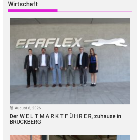
Wirtschaft
August 6, 2026
Der W E L T M A R K T F Ü H R E R, zuhause in
BRUCKBERG