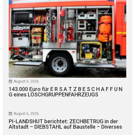
August 6, 2026
143.000 Euro für E R S A T Z B E S C H A F F U N
G eines LÖSCHGRUPPENFAHRZEUGS
August 6, 2026
PI-LANDSHUT berichtet: ZECHBETRUG in der
Altstadt – DIEBSTAHL auf Baustelle – Diverses