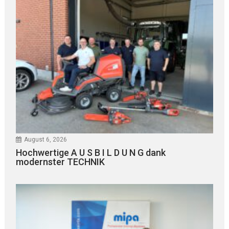
August 6, 2026
Hochwertige A U S B I L D U N G dank
modernster TECHNIK