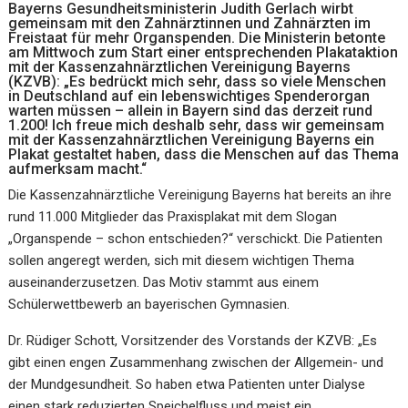
Bayerns Gesundheitsministerin Judith Gerlach wirbt
gemeinsam mit den Zahnärztinnen und Zahnärzten im
Freistaat für mehr Organspenden. Die Ministerin betonte
am Mittwoch zum Start einer entsprechenden Plakataktion
mit der Kassenzahnärztlichen Vereinigung Bayerns
(KZVB): „Es bedrückt mich sehr, dass so viele Menschen
in Deutschland auf ein lebenswichtiges Spenderorgan
warten müssen – allein in Bayern sind das derzeit rund
1.200! Ich freue mich deshalb sehr, dass wir gemeinsam
mit der Kassenzahnärztlichen Vereinigung Bayerns ein
Plakat gestaltet haben, dass die Menschen auf das Thema
aufmerksam macht.“
Die Kassenzahnärztliche Vereinigung Bayerns hat bereits an ihre
rund 11.000 Mitglieder das Praxisplakat mit dem Slogan
„Organspende – schon entschieden?“ verschickt. Die Patienten
sollen angeregt werden, sich mit diesem wichtigen Thema
auseinanderzusetzen. Das Motiv stammt aus einem
Schülerwettbewerb an bayerischen Gymnasien.
Dr. Rüdiger Schott, Vorsitzender des Vorstands der KZVB: „Es
gibt einen engen Zusammenhang zwischen der Allgemein- und
der Mundgesundheit. So haben etwa Patienten unter Dialyse
einen stark reduzierten Speichelfluss und meist ein