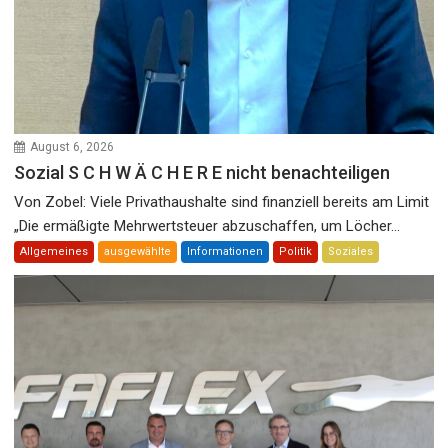
August 6, 2026
Sozial S C H W Ä C H E R E nicht benachteiligen
Von Zobel: Viele Privathaushalte sind finanziell bereits am Limit
„Die ermäßigte Mehrwertsteuer abzuschaffen, um Löcher...
Allgemeines
ausgewählte
Informationen
Politik
Soziales