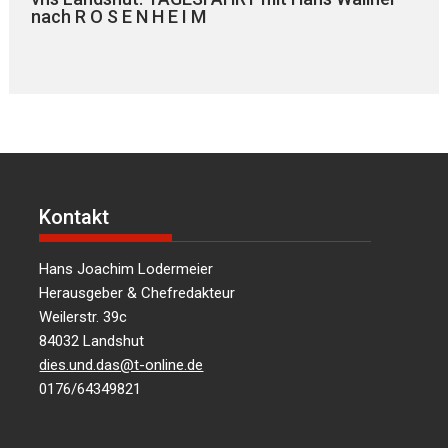
nach R O S E N H E I M
Kontakt
Hans Joachim Lodermeier
Herausgeber & Chefredakteur
Weilerstr. 39c
84032 Landshut
dies.und.das@t-online.de
0176/64349821