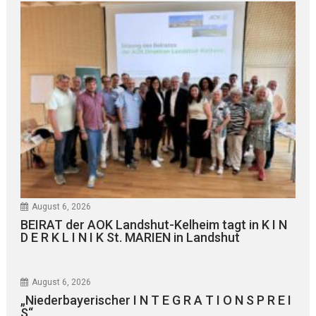
August 6, 2026
BEIRAT der AOK Landshut-Kelheim tagt in K I N
D E R K L I N I K St. MARIEN in Landshut
August 6, 2026
„Niederbayerischer I N T E G R A T I O N S P R E I
S“