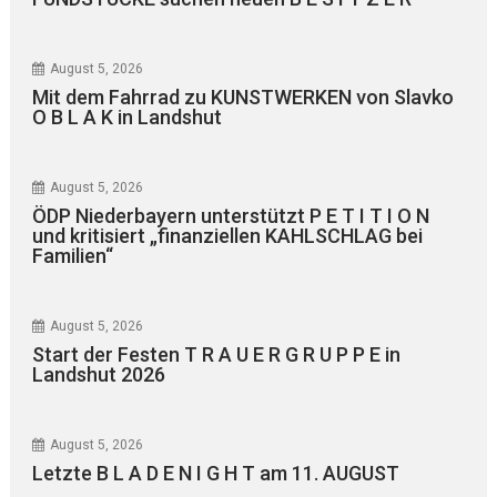
August 5, 2026
Mit dem Fahrrad zu KUNSTWERKEN von Slavko
O B L A K in Landshut
August 5, 2026
ÖDP Niederbayern unterstützt P E T I T I O N
und kritisiert „finanziellen KAHLSCHLAG bei
Familien“
August 5, 2026
Start der Festen T R A U E R G R U P P E in
Landshut 2026
August 5, 2026
Letzte B L A D E N I G H T am 11. AUGUST