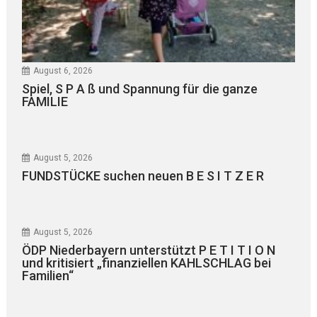
August 6, 2026
Spiel, S P A ß und Spannung für die ganze
FAMILIE
August 5, 2026
FUNDSTÜCKE suchen neuen B E S I T Z E R
August 5, 2026
ÖDP Niederbayern unterstützt P E T I T I O N
und kritisiert „finanziellen KAHLSCHLAG bei
Familien“