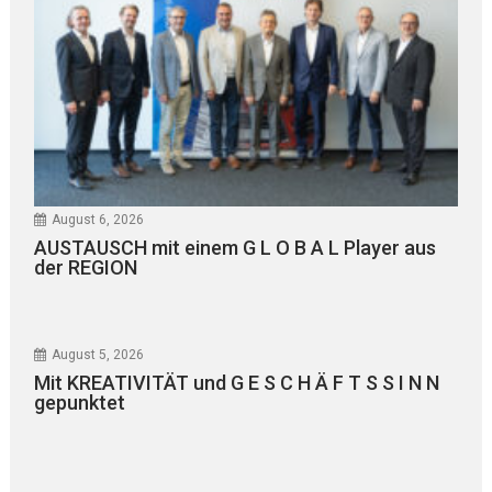
August 6, 2026
AUSTAUSCH mit einem G L O B A L Player aus
der REGION
August 5, 2026
Mit KREATIVITÄT und G E S C H Ä F T S S I N N
gepunktet