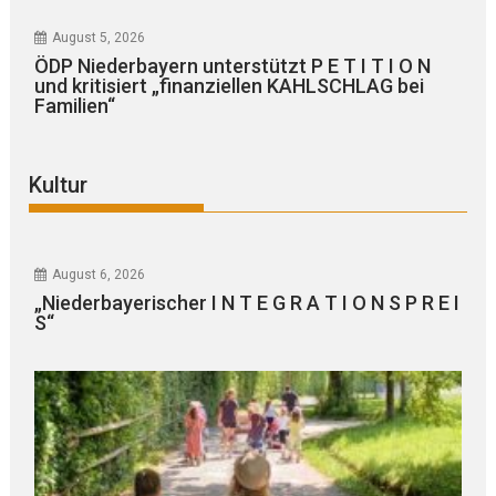
August 5, 2026
ÖDP Niederbayern unterstützt P E T I T I O N
und kritisiert „finanziellen KAHLSCHLAG bei
Familien“
Kultur
August 6, 2026
„Niederbayerischer I N T E G R A T I O N S P R E I
S“