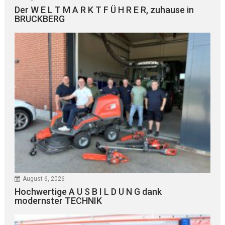
Der W E L T M A R K T F Ü H R E R, zuhause in
BRUCKBERG
August 6, 2026
Hochwertige A U S B I L D U N G dank
modernster TECHNIK